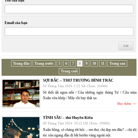
Tên của bạn
Email của bạn
Trang đầu
Trang trước
5
6
7
8
9
10
11
Trang sau
Trang cuối
SỢI BẤC – THƠ TRƯƠNG ĐÌNH TRÁC
10 Tháng Tám 2024
1:22 SA
(Xem: 33446)
Sẽ thổi tắt ngọn nến / Của những ngày tháng Tư / Cửa mùa
Xuân vừa khép / Mây rồi bay thật xa
Đọc thêm
TÌNH SẦU – thơ Huyền Kiêu
09 Tháng Tám 2024
10:22 CH
(Xem: 19906)
Xuân hồng, có chàng tới hỏi: – em thơ, chị đẹp em đâu? – chị tôi
tóc xõa ngang đầu đi bắt bướm vàng ngoài nội.