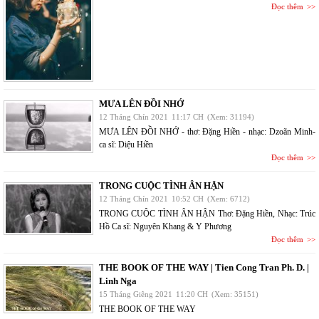
Đọc thêm
MƯA LÊN ĐỒI NHỚ
12 Tháng Chín 2021
11:17 CH
(Xem: 31194)
MƯA LÊN ĐỒI NHỚ - thơ: Đặng Hiền - nhạc: Dzoãn Minh-
ca sĩ: Diệu Hiền
Đọc thêm
TRONG CUỘC TÌNH ÂN HẬN
12 Tháng Chín 2021
10:52 CH
(Xem: 6712)
TRONG CUỘC TÌNH ÂN HẬN Thơ: Đặng Hiền, Nhạc: Trúc
Hồ Ca sĩ: Nguyên Khang & Y Phương
Đọc thêm
THE BOOK OF THE WAY | Tien Cong Tran Ph. D. |
Linh Nga
15 Tháng Giêng 2021
11:20 CH
(Xem: 35151)
THE BOOK OF THE WAY