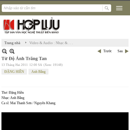
›
Trang nhà
Video & Audio : Nhạc & . . .
Trước
Sau
Từ Độ Ánh Trăng Tan
13 Tháng Hai 2011
12:00 SA
(Xem: 19148)
ĐẶNG HIỀN
Anh Bằng
Thơ: Đặng Hiền
Nhạc: Anh Bằng
Ca sĩ: Mai Thanh Sơn / Nguyên Khang