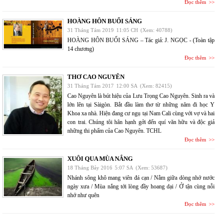
Đọc thêm
HOÀNG HÔN BUỔI SÁNG
31 Tháng Tám 2019
11:05 CH
(Xem: 40788)
HOÀNG HÔN BUỔI SÁNG – Tác giả: J. NGỌC - (Toàn tập
14 chương)
Đọc thêm
THƠ CAO NGUYÊN
31 Tháng Tám 2017
12:00 SA
(Xem: 82415)
Cao Nguyên là bút hiệu của Lưu Trọng Cao Nguyên. Sinh ra và
lớn lên tại Sàigòn. Bắt đầu làm thơ từ những năm đi học Y
Khoa xa nhà. Hiện đang cư ngụ tại Nam Cali cùng với vợ và hai
con trai. Chúng tôi hân hạnh gởi đến quí văn hữu và độc giả
những thi phẩm của Cao Nguyên. TCHL
Đọc thêm
XUÔI QUA MÙA NẮNG
18 Tháng Bảy 2016
5:07 SA
(Xem: 53687)
Nhánh sông khô mang viên đá cạn / Nằm giữa dòng nhớ nước
ngày xưa / Mùa nắng tới lòng đầy hoang dại / Ở tận cùng nỗi
nhớ như quên
Đọc thêm