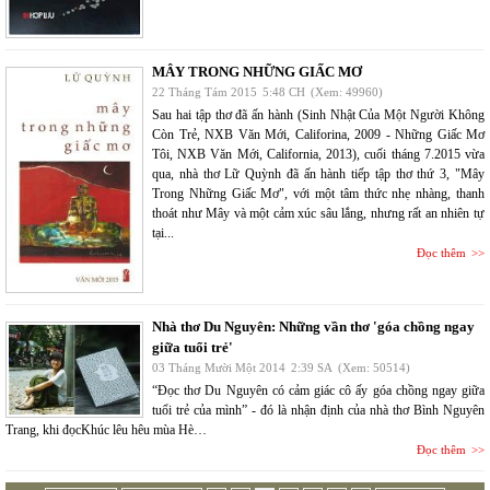
MÂY TRONG NHỮNG GIẤC MƠ
22 Tháng Tám 2015
5:48 CH
(Xem: 49960)
Sau hai tập thơ đã ấn hành (Sinh Nhật Của Một Người Không
Còn Trẻ, NXB Văn Mới, Califorina, 2009 - Những Giấc Mơ
Tôi, NXB Văn Mới, California, 2013), cuối tháng 7.2015 vừa
qua, nhà thơ Lữ Quỳnh đã ấn hành tiếp tập thơ thứ 3, "Mây
Trong Những Giấc Mơ", với một tâm thức nhẹ nhàng, thanh
thoát như Mây và một cảm xúc sâu lắng, nhưng rất an nhiên tự
tại...
Đọc thêm
Nhà thơ Du Nguyên: Những vần thơ 'góa chồng ngay
giữa tuổi trẻ'
03 Tháng Mười Một 2014
2:39 SA
(Xem: 50514)
“Đọc thơ Du Nguyên có cảm giác cô ấy góa chồng ngay giữa
tuổi trẻ của mình” - đó là nhận định của nhà thơ Bình Nguyên
Trang, khi đọcKhúc lêu hêu mùa Hè…
Đọc thêm