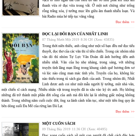
vạch to nhỏ ngắn dài của biểu đồ tần số như phát lên một âm
thanh vừa rè đục vừa trong vắt. Ở một nơi chừng như trống
rỗng trắng xóa, ý tưởng mọc lên giữa âm thanh nhiễu loạn. Và
bài Radio mùa hè tiếp tục văng vẳng
Đọc thêm
ĐỌC LẠI ĐÔI BẠN CỦA NHẤT LINH
07 Tháng Mười Một 2019
8:36 CH
(Xem: 45835)
Trong thời niên thiếu, anh cũng như một số bạn đều mê đọc tiểu
thuyết, đọc thơ của các văn thi sĩ tiền chiến. Trong các nhóm nhà
văn đó thì nhóm Tự Lực Văn Đoàn đã ảnh hưởng đến anh
nhiều nhất. Văn của họ nhẹ nhàng, trong sáng, với những
truyện tình lãng mạn lồng trong khung cảnh quê hương đơn sơ
và lúc nào cũng man mác tình yêu. Truyện của họ, không lúc
nào thiếu trong tủ sách gia đình của anh. Trong nhóm đó, Nhất
Linh được anh coi như một mẫu người lý tưởng, một nhà văn,
một chiến sĩ cách mạng. Nhiều nhân vật trong truyện đã in sâu vào ký ức anh. Họ không
những đã trở thành một phần đời sống của anh mà đôi khi lại là những giấc mộng không
thành. Trong những năm cuối cuộc đời, ông xa lánh cảnh trần tục, như một tiên ông quy ẩn
bên dòng suối Đa Mê của rừng lan Đà Lạt.
Đọc thêm
MỘT CUỐN SÁCH
09 Tháng Bảy 2019
11:36 CH
(Xem: 40495)
Đọc xong cuốn sách về một con người đã chết cách đây hơn