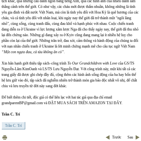
tịch khác, qua những câu danh ngôn bằng tiếng Anh, qua các hình ảnh của nhiều danh lam
thắng cảnh trên thế giới. Có như vậy, các cháu mới được thấm nhuần, không những là tình
yêu gia đình và đất nước Việt Nam, mà còn là tình yêu đối với Hoa Kỳ là quê hương của các
cháu, và cả tình yêu đối với nhân loại, khi ngày nay thế giới đã trở thành một “ngôi làng
nhỏ”, cùng sống, cùng tranh đấu, cùng đau khổ và hạnh phúc với nhau. Cuộc chiến tranh
đang diễn ra ở Ukraine vì lực lượng xâm lược Nga đã cho thấy ngày nay, thế giới đã thu nhỏ
lại đến chừng nào. Những gì đang xảy ra ở Kyiv cũng đang mang lại ít nhiều hệ luỵ cho
phần còn lại của thế giới. Những trăn trở, đau xót, cảm thông và hành động của chúng ta đối
với nạn nhân chiến tranh ở Ukraine là lời minh chứng mạnh mẽ cho câu tục ngữ Việt Nam
“Một con ngựa đau, cả tàu không ăn cỏ”.
Xin hân hạnh giới thiệu tập sách–công trình
To Our Grandchildren with Love
của GS/TS
Nguyễn-Lâm KimOanh và LS/TS Lưu Nguyễn Đạt. Với công trình này, một khi tất cả các
trang giấy đã được ghi chép đầy đủ, cộng thêm các hình ảnh sống động của ba hay bốn thế
hệ lưu giữ vào đó, tập sách đã nghiễm nhiên trở thành món gia bảo độc nhất vô nhị, để chắt
chiu và lưu truyền từ đời này sang đời khác.
Để biết thêm chi tiết, độc giả có thể liên lạc với hai tác giả qua địa chỉ email
grandparentBP@gmail.com
và
ĐẶT MUA SÁCH TRÊN AMAZON TẠI ĐÂY
.
Trần C. Trí
Trần C. Trí
Trước
Sau