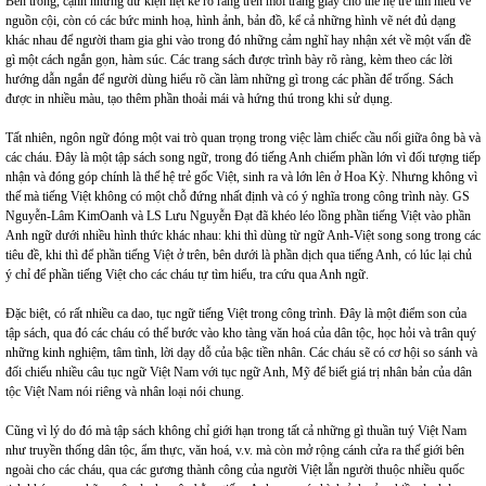
Bên trong, cạnh những dữ kiện liệt kê rõ ràng trên mỗi trang giấy cho thế hệ trẻ tìm hiểu về
nguồn cội, còn có các bức minh hoạ, hình ảnh, bản đồ, kể cả những hình vẽ nét đủ dạng
khác nhau để người tham gia ghi vào trong đó những cảm nghĩ hay nhận xét về một vấn đề
gì một cách ngắn gọn, hàm súc. Các trang sách được trình bày rõ ràng, kèm theo các lời
hướng dẫn ngắn để người dùng hiểu rõ cần làm những gì trong các phần để trống. Sách
được in nhiều màu, tạo thêm phần thoải mái và hứng thú trong khi sử dụng.
Tất nhiên, ngôn ngữ đóng một vai trò quan trọng trong việc làm chiếc cầu nối giữa ông bà và
các cháu. Đây là một tập sách song ngữ, trong đó tiếng Anh chiếm phần lớn vì đối tượng tiếp
nhận và đóng góp chính là thế hệ trẻ gốc Việt, sinh ra và lớn lên ở Hoa Kỳ. Nhưng không vì
thế mà tiếng Việt không có một chỗ đứng nhất định và có ý nghĩa trong công trình này. GS
Nguyễn-Lâm KimOanh và LS Lưu Nguyễn Đạt đã khéo léo lồng phần tiếng Việt vào phần
Anh ngữ dưới nhiều hình thức khác nhau: khi thì dùng từ ngữ Anh-Việt song song trong các
tiêu đề, khi thì để phần tiếng Việt ở trên, bên dưới là phần dịch qua tiếng Anh, có lúc lại chủ
ý chỉ để phần tiếng Việt cho các cháu tự tìm hiểu, tra cứu qua Anh ngữ.
Đặc biệt, có rất nhiều ca dao, tục ngữ tiếng Việt trong công trình. Đây là một điểm son của
tập sách, qua đó các cháu có thể bước vào kho tàng văn hoá của dân tộc, học hỏi và trân quý
những kinh nghiệm, tâm tình, lời dạy dỗ của bậc tiền nhân. Các cháu sẽ có cơ hội so sánh và
đối chiếu nhiều câu tục ngữ Việt Nam với tục ngữ Anh, Mỹ để biết giá trị nhân bản của dân
tộc Việt Nam nói riêng và nhân loại nói chung.
Cũng vì lý do đó mà tập sách không chỉ giới hạn trong tất cả những gì thuần tuý Việt Nam
như truyền thống dân tộc, ẩm thực, văn hoá, v.v. mà còn mở rộng cánh cửa ra thế giới bên
ngoài cho các cháu, qua các gương thành công của người Việt lẫn người thuộc nhiều quốc