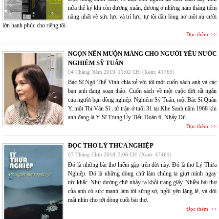
nửa thế kỷ khi còn đương xuân, đương ở những năm tháng tiềm
năng nhất về sức lực và trí lực, tự tôi dằn lòng nở một nụ cười
lớn hạnh phúc cho riêng tôi.
Đọc thêm
NGỌN NẾN MUỘN MÀNG CHO NGƯỜI YÊU NƯỚC
NGHIÊM SỸ TUẤN
04 Tháng Năm 2019
11:02 CH
(Xem: 41769)
Bác Sĩ Ngô Thế Vinh chia xẻ với tôi một cuốn sách anh và các
bạn anh đang soạn thảo. Cuốn sách về một cuộc đời rất ngắn
của người bạn đồng nghiệp: Nghiêm Sỹ Tuấn, một Bác Sĩ Quân
Y, một Thi Văn Sĩ , tử trận ở tuổi 31 tại Khe Sanh năm 1968 khi
anh đang là Y Sĩ Trung Úy Tiểu Đoàn 6, Nhảy Dù.
Đọc thêm
ĐỌC THƠ LÝ THỪA NGHIỆP
07 Tháng Chín 2018
3:06 CH
(Xem: 47461)
Đó là những bài thơ hiếm gặp trên đời này. Đó là thơ Lý Thừa
Nghiệp. Đó là những dòng chữ làm chúng ta giựt mình ngay
tức khắc. Như dường chữ nhảy ra khỏi trang giấy. Nhiều bài thơ
của anh có sức mạnh làm tôi sững sờ, ngồi yên lặng lẽ, và dõi
mắt nhìn cho tới dòng cuối bài thơ.
Đọc thêm