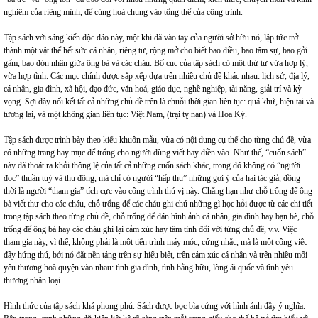
nghiệm của riêng mình, để cùng hoà chung vào tổng thể của công trình.
Tập sách với sáng kiến độc đáo này, một khi đã vào tay của người sở hữu nó, lập tức trở
thành một vật thể hết sức cá nhân, riêng tư, rộng mở cho biết bao điều, bao tâm sự, bao gởi
gấm, bao đón nhận giữa ông bà và các cháu. Bố cục của tập sách có một thứ tự vừa hợp lý,
vừa hợp tình. Các mục chính được sắp xếp dựa trên nhiều chủ đề khác nhau: lịch sử, địa lý,
cá nhân, gia đình, xã hội, đạo đức, văn hoá, giáo dục, nghề nghiệp, tài năng, giải trí và kỳ
vọng. Sợi dây nối kết tất cả những chủ đề trên là chuỗi thời gian liên tục: quá khứ, hiện tại và
tương lai, và một không gian liên tục: Việt Nam, (trại tỵ nạn) và Hoa Kỳ.
Tập sách được trình bày theo kiểu khuôn mẫu, vừa có nội dung cụ thể cho từng chủ đề, vừa
có những trang hay mục để trống cho người dùng viết hay điền vào. Như thế, “cuốn sách”
này đã thoát ra khỏi thông lệ của tất cả những cuốn sách khác, trong đó không có “người
đọc” thuần tuý và thụ động, mà chỉ có người “hấp thụ” những gợi ý của hai tác giả, đồng
thời là người “tham gia” tích cực vào công trình thú vị này. Chẳng hạn như chỗ trống để ông
bà viết thư cho các cháu, chỗ trống để các cháu ghi chú những gì học hỏi được từ các chi tiết
trong tập sách theo từng chủ đề, chỗ trống để dán hình ảnh cá nhân, gia đình hay bạn bè, chỗ
trống để ông bà hay các cháu ghi lại cảm xúc hay tâm tình đối với từng chủ đề, v.v. Việc
tham gia này, vì thế, không phải là một tiến trình máy móc, cứng nhắc, mà là một công việc
đầy hứng thú, bởi nó đặt nền tảng trên sự hiểu biết, trên cảm xúc cá nhân và trên nhiều mối
yêu thương hoà quyện vào nhau: tình gia đình, tình bằng hữu, lòng ái quốc và tình yêu
thương nhân loại.
Hình thức của tập sách khá phong phú. Sách được bọc bìa cứng với hình ảnh đầy ý nghĩa.