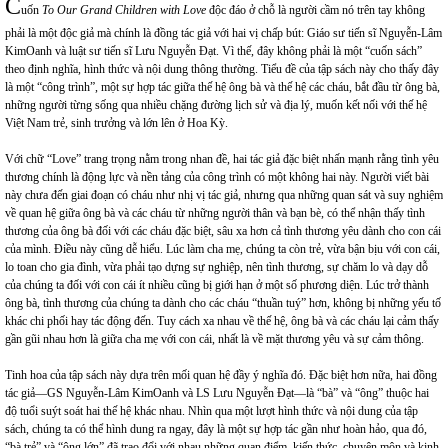
C
uốn
To Our Grand Children with Love
độc đáo ở chỗ là người cầm nó trên tay không
phải là một độc giả mà chính là đồng tác giả với hai vị chấp bút: Giáo sư tiến sĩ Nguyễn-Lâm
KimOanh và luật sư tiến sĩ Lưu Nguyễn Đạt. Vì thế, đây không phải là một “cuốn sách”
theo định nghĩa, hình thức và nội dung thông thường. Tiểu đề của tập sách này cho thấy đây
là một “công trình”, một sự hợp tác giữa thế hệ ông bà và thế hệ các cháu, bắt đầu từ ông bà,
những người từng sống qua nhiều chặng đường lịch sử và địa lý, muốn kết nối với thế hệ
Việt Nam trẻ, sinh trưởng và lớn lên ở Hoa Kỳ.
Với chữ “Love” trang trọng nằm trong nhan đề, hai tác giả đặc biệt nhấn mạnh rằng tình yêu
thương chính là động lực và nền tảng của công trình có một không hai này. Người viết bài
này chưa đến giai đoạn có cháu như nhị vị tác giả, nhưng qua những quan sát và suy nghiệm
về quan hệ giữa ông bà và các cháu từ những người thân và bạn bè, có thể nhận thấy tình
thương của ông bà đối với các cháu đặc biệt, sâu xa hơn cả tình thương yêu dành cho con cái
của mình. Điều này cũng dễ hiểu. Lúc làm cha mẹ, chúng ta còn trẻ, vừa bận bịu với con cái,
lo toan cho gia đình, vừa phải tạo dựng sự nghiệp, nên tình thương, sự chăm lo và dạy dỗ
của chúng ta đối với con cái ít nhiều cũng bị giới hạn ở một số phương diện. Lúc trở thành
ông bà, tình thương của chúng ta dành cho các cháu “thuần tuý” hơn, không bị những yếu tố
khác chi phối hay tác động đến. Tuy cách xa nhau về thế hệ, ông bà và các cháu lại cảm thấy
gần gũi nhau hơn là giữa cha mẹ với con cái, nhất là về mặt thương yêu và sự cảm thông.
Tinh hoa của tập sách này dựa trên mối quan hệ đầy ý nghĩa đó. Đặc biệt hơn nữa, hai đồng
tác giả—GS Nguyễn-Lâm KimOanh và LS Lưu Nguyễn Đạt—là “bà” và “ông” thuộc hai
độ tuổi suýt soát hai thế hệ khác nhau. Nhìn qua một lượt hình thức và nội dung của tập
sách, chúng ta có thể hình dung ra ngay, đây là một sự hợp tác gần như hoàn hảo, qua đó,
“bà trẻ” và “ông lớn” đã trao đổi với nhau những quan điểm, kiến thức, chuyên môn và kinh