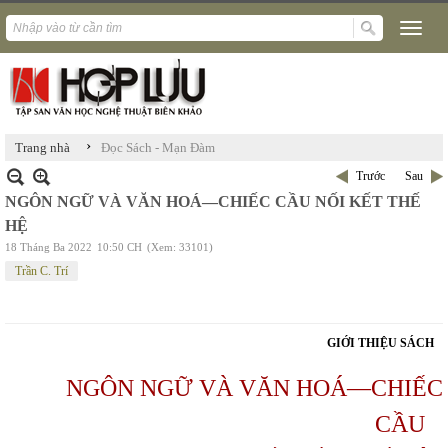
›
Trang nhà
Đọc Sách - Mạn Đàm
Trước
Sau
NGÔN NGỮ VÀ VĂN HOÁ—CHIẾC CẦU NỐI KẾT THẾ
HỆ
18 Tháng Ba 2022
10:50 CH
(Xem: 33101)
Trần C. Trí
GIỚI THIỆU SÁCH
NGÔN NGỮ VÀ VĂN HOÁ—CHIẾC
CẦU