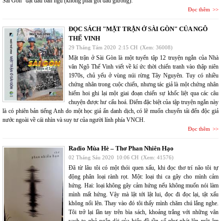
Sài Gòn” đặt đầu bàn ngủ (không phải gối đầu giường).
Đọc thêm
ĐỌC SÁCH "MẶT TRẬN Ở SÀI GÒN" CỦA NGÔ
THẾ VINH
29 Tháng Tám 2020
2:15 CH
(Xem: 36008)
Mặt trận ở Sài Gòn là một tuyển tập 12 truyện ngắn của Nhà
văn Ngô Thế Vinh viết về kí ức thời chiến tranh vào thập niên
1970s, chủ yếu ở vùng núi rừng Tây Nguyên. Tuy có nhiều
chứng nhân trong cuộc chiến, nhưng tác giả là một chứng nhân
hiếm hoi ghi lại một giai đoạn chiến sự khốc liệt qua các câu
chuyện được hư cấu hoá. Điểm đặc biệt của tập truyện ngắn này
là có phiên bản tiếng Anh do một học giả ẩn danh dịch, có lẽ muốn chuyển tải đến độc giả
nước ngoài về cái nhìn và suy tư của người lính phía VNCH.
Đọc thêm
Radio Mùa Hè – Thơ Phan Nhiên Hạo
02 Tháng Sáu 2020
10:06 CH
(Xem: 41576)
Đã từ lâu tôi có một thói quen xấu, khi đọc thơ trí não tôi tự
động phân loại rành rọt. Một: loại thi ca gây cho mình cảm
hứng. Hai: loại không gây cảm hứng nếu không muốn nói làm
mình mất hứng. Vậy mà lật tới lật lui, đọc đi đọc lại, tật xấu
không nổi lên. Thay vào đó tôi thấy mình chăm chú lắng nghe.
Tôi trở lại lần tay trên bìa sách, khoảng trắng với những vân