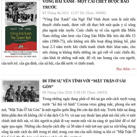
VÒNG ĐAI XANH - MỘT CÁI CHẾT ĐƯỢC BÁO
TRƯỚC
03 Tháng Ba 2021
12:07 SA
(Xem: 34966)
“Vòng Đai Xanh” của Ngô Thế Vinh được xem là một tiểu
thuyết chiến tranh, được viết rất thực bởi một quân y sĩ xông
pha ngoài trận tuyến. Cuộc chiến tự vệ của người dân Miền
Nam chống xâm lược của Cộng Sản Miền Bắc kéo dài đến 15
năm (1960-75), nếu không nói đến hoạt động khủng bố, phá
hoại 2-3 năm trước khi chiến tranh chính thức khai mào, cho
nên chúng ta không thiếu những tác giả viết về cuộc chiến đó,
cảm khái từ những mất mát, đổ vỡ, tan hoang của con người,
của tuổi trẻ, của gia đình, của xã hội, của đất nước vì chiến tranh.
Đọc thêm
ĐI TÌM SỰ YÊN TĨNH VỚI “MẶT TRẬN Ở SÀI
GÒN”
08 Tháng Chín 2020
9:38 CH
(Xem: 34933)
Trong những ngày đang phải cố thủ tại gia một cách tuyệt vọng
trước “kẻ thù vô hình” Corona virus giăng mắc, phong tỏa nơi
nơi, “Mặt Trận Ở Sài Gòn” là một nguồn quên lãng lớn cơn đại dịch này. Trước hiện tại đang
thêm phần đen tối không chỉ vì đại dịch Cô-Vy và nạn suy thoái/ lạm phát mà chủ yếu vì một
chính tình thối nát, có khi người ta phải đi vay mượn một vài tia sáng từ quá khứ để có thể
ngày qua ngày. Những câu chuyện cách đây cả 50 năm ở một nơi nay quá xa xôi bỗng dưng
sống lại một cách da diết trong trí nhớ, trong con tim của mỗi chúng ta khi có “Mặt Trận Ở