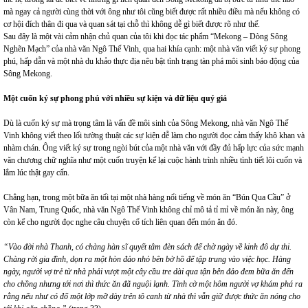
mà ngay cả người cùng thời với ông như tôi cũng biết được rất nhiều điều mà nếu không có
cơ hội đích thân đi qua và quan sát tại chỗ thì không dễ gì biết được rõ như thế.
Sau đây là một vài cảm nhận chủ quan của tôi khi đọc tác phẩm “Mekong – Dòng Sông
Nghẽn Mạch” của nhà văn Ngô Thế Vinh, qua hai khía cạnh: một nhà văn viết ký sự phong
phú, hấp dẫn và một nhà du khảo thực địa nêu bật tình trạng tàn phá môi sinh báo động của
Sông Mekong.
Một cuốn ký sự phong phú với nhiều sự kiện và dữ liệu quý giá
Dù là cuốn ký sự mà trọng tâm là vấn đề môi sinh của Sông Mekong, nhà văn Ngô Thế
Vinh không viết theo lối tường thuật các sự kiện dễ làm cho người đọc cảm thấy khô khan và
nhàm chán. Ông viết ký sự trong ngòi bút của một nhà văn với đầy đủ hấp lực của sức mạnh
văn chương chữ nghĩa như một cuốn truyện kể lại cuộc hành trình nhiều tình tiết lôi cuốn và
lắm lúc thật gay cấn.
Chẳng hạn, trong một bữa ăn tối tại một nhà hàng nổi tiếng về món ăn “Bún Qua Cầu” ở
Vân Nam, Trung Quốc, nhà văn Ngô Thế Vinh không chỉ mô tả tỉ mỉ về món ăn này, ông
còn kể cho người đọc nghe câu chuyện cổ tích liên quan đến món ăn đó.
“Vào đời nhà Thanh, có chàng hàn sĩ quyết tâm đèn sách để chờ ngày về kinh đô dự thi.
Chàng rời gia đình, dọn ra một hòn đảo nhỏ bên bờ hồ để tập trung vào việc học. Hàng
ngày, người vợ trẻ từ nhà phải vượt một cây cầu tre dài qua tận bên đảo đem bữa ăn đến
cho chồng nhưng tới nơi thì thức ăn đã nguội lạnh. Tình cờ một hôm người vợ khám phá ra
rằng nếu như có đổ một lớp mỡ dày trên tô canh từ nhà thì vẫn giữ được thức ăn nóng cho