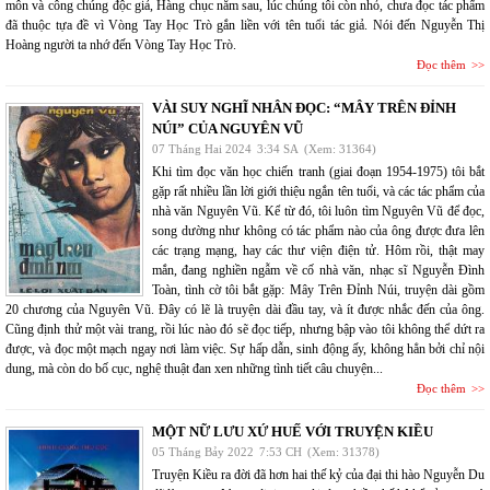
môn và công chúng độc giả, Hàng chục năm sau, lúc chúng tôi còn nhỏ, chưa đọc tác phẩm
đã thuộc tựa đề vì Vòng Tay Học Trò gắn liền với tên tuổi tác giả. Nói đến Nguyễn Thị
Hoàng người ta nhớ đến Vòng Tay Học Trò.
Đọc thêm
VÀI SUY NGHĨ NHÂN ĐỌC: “MÂY TRÊN ĐỈNH
NÚI” CỦA NGUYÊN VŨ
07 Tháng Hai 2024
3:34 SA
(Xem: 31364)
Khi tìm đọc văn học chiến tranh (giai đoạn 1954-1975) tôi bắt
gặp rất nhiều lần lời giới thiệu ngắn tên tuổi, và các tác phẩm của
nhà văn Nguyên Vũ. Kể từ đó, tôi luôn tìm Nguyên Vũ để đọc,
song dường như không có tác phẩm nào của ông được đưa lên
các trạng mạng, hay các thư viện điện tử. Hôm rồi, thật may
mắn, đang nghiền ngẫm về cố nhà văn, nhạc sĩ Nguyễn Đình
Toàn, tình cờ tôi bắt gặp: Mây Trên Đỉnh Núi, truyện dài gồm
20 chương của Nguyên Vũ. Đây có lẽ là truyện dài đầu tay, và ít được nhắc đến của ông.
Cũng định thử một vài trang, rồi lúc nào đó sẽ đọc tiếp, nhưng bập vào tôi không thể dứt ra
được, và đọc một mạch ngay nơi làm việc. Sự hấp dẫn, sinh động ấy, không hẳn bởi chỉ nội
dung, mà còn do bố cục, nghệ thuật đan xen những tình tiết câu chuyện...
Đọc thêm
MỘT NỮ LƯU XỨ HUẾ VỚI TRUYỆN KIỀU
05 Tháng Bảy 2022
7:53 CH
(Xem: 31378)
Truyện Kiều ra đời đã hơn hai thế kỷ của đại thi hào Nguyễn Du