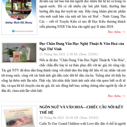
đã làm say mê bao trái tim người đọc nhiều thế hệ kể cả trong và
ngoài nước. Đã có rất nhiều cây bút phê bình, thưởng lãm
hướng đến áng thơ tuyệt tác này. Hãy cùng khám phá tác phẩm
vừa mới xuất bản của một nữ lưu xứ Huế – Ninh Giang Thu
Cúc – viết về Truyện Kiều có tựa đề Đọc Kiều thương khách
viễn phương NXB Văn hóa văn nghệ quý II năm 2019.
Đọc thêm
Đọc Chân Dung Văn Học Nghệ Thuật & Văn Hoá của
Ngô Thế Vinh
15 Tháng Sáu 2022
2:18 SA
(Xem: 25391)
Nếu ai đã đọc "Chân Dung Văn Học Nghệ Thuật & Văn Hóa",
chắc chắn đều bày tỏ sự thán phục đối với tác giả, tôi cũng vậy.
Tác giả NTV đã đem tấm lòng thành cùng với nhiệt tâm thu thập dữ liệu về các nhân vật nói
tới trong sách, cùng với các hình ảnh ghi dấu cuộc đời bể dâu của họ. Tuồng như tôi thấy họ
sống lại thêm một lần nữa. Thật vậy, khi nhìn thấy hình ảnh một nhà văn quen biết ra đi từ
lâu, và qua lời kể chuyện của tác giả, tôi xúc động biết bao, tưởng chừng như người ấy vẫn ở
đâu đó, chưa một lần vĩnh biệt.
Đọc thêm
NGÔN NGỮ VÀ VĂN HOÁ—CHIẾC CẦU NỐI KẾT
THẾ HỆ
18 Tháng Ba 2022
10:50 CH
(Xem: 33101)
Cuốn To Our Grand Children with Love độc đáo ở chỗ là người