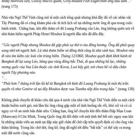
Milky Stort/sếu sữa, Glossy Ibis/cò quăm, Grey-headed Fish Eagle/chim ưng đầu xám…”
(trang 175)
Nhà văn Ngô Thế Vinh cũng mô tả một cách tổng quát nhưng khá đầy đủ về các nhân vật
Tây Phương đã có công khám phá các di tích lịch sử tại những nước ông đi qua trong cuộc
hành trình. Chẳng hạn, khi đến thăm cố đô Luang Prabang của Lào, ông không quên nói về
nhà thám hiểm người Pháp Henri Mouhot là người đầu tiên đã đến đây.
“Gốc người Pháp nhưng Mouhot đã gặp phải sự thờ ơ của đồng hương. Ông đã phải quay
sang nhờ tới người Anh. Là nhà thám hiểm và đồng thời cũng là nhà sinh học, Mouhot vừa
đi vừa tìm kiếm các loài côn trùng hiếm. Tháng 12/1860, Mouhot quyết định khởi hành từ
Bangkok để lại sang Lào, băng qua vùng đông bắc Thái, đi qua những bộ lạc, những
vương quốc của Vua Lửa thuộc các tỉnh Korat, Loei bây giờ, nơi chưa hề có dấu chân
người Tây phương nào.
“…
“Phải hơn 7 tháng trời lặn lội kể từ Bangkok tới kinh đô Luang Prabang là một thị trấn
quyến rũ như Genève và tại đây Mouhot được vua Tiantha tiếp đón trọng hậu.”
(trang 130)
Không phải chuyến đi khảo cứu dài qua 4 nước của nhà văn Ngô Thế Vinh diễn ra một cách
thuận buồm xuôi gió, mà lắm lúc ông cũng gặp một số tình huống rắc rối, khó xử và có cả
nguy cơ về an ninh bản thân nữa. Chẳng hạn, ông kể chuyện khi đến thăm Đập Mạn Loan
(Manwan) ở Côn Minh, Trung Quốc ông đã đối diện với một tình thế hết sức nguy nan khi
bị những nhân viên an ninh tại đập này giữ chân để chờ cấp trên quyết định có cho ông vào
thăm không. Trong lúc chờ đợi, ông kể, ông đã nghĩ tới điều “bất trắc” có thể xảy ra trong
một đất nước cộng sản.