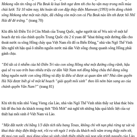
Mekong vẫn tin rằng cá Pla Beuk là loại linh ngư đem tới cho họ vận may trong mỗi mùa
chài lưới. Từ 10 năm nay, khi hoàn tất con đập thủy điện Manwan (1993) trên dòng chính
sông Mekong như một nút chặn, đã chẳng còn một con cá Pla Beuk nào lên tới được hồ Nhĩ
Hải để đẻ trứng.”
(trang 70)
Khi đến hồ Điền Trì ở Côn Minh của Trung Quốc, nghe người tài xế Wu nói về một kế
hoạch dự trù của chính quyền Trung Quốc chi 2 tỉ yuan để “khai thông một đường dẫn cho
thoát nước ra sông Hồng chảy qua Việt Nam rồi đổ ra Biển Đông,” nhà văn Ngô Thế Vinh
liền nghĩ tới hậu quả ô nhiễm nguồn nước mà dân Việt sống chung quanh sông Hồng phải
gánh chịu.
“Đổ tất cả ô nhiễm của hồ Điền Trì vào con sông Hồng như một đường cống rãnh, hậu
quả sẽ ra sao trên bao nhiêu triệu cư dân Việt Nam nơi đồng bằng châu thổ đang sống
bằng nguồn nước con sông Hồng và đây là điều sẽ được ai quan tâm tới? Nhà cầm quyền
Hà Nội được biết gì về một kế hoạch “giải quyết môi sinh” theo lối ném bùn sang ao của
chánh quyền Vân Nam?”
(trang 81)
Khi tới thị trấn nhỏ Vang Vieng của Lào, nhà văn Ngô Thế Vinh nhìn thấy sự khai thác bừa
bãi để thu hút du khách trong thời “Đổi Mới” mà nghĩ tới những hậu quả khốc liệt của sự
thiệt hại môi sinh ở Việt Nam và Lào.
“Một đất nước chỉ bằng 1/3 diện tích tiểu bang Texas, không chỉ với nạn phá rừng tự sát và
khai thác thủy điện khắp nơi, rồi ra với ngót 1 triệu du khách mỗi năm trong thập niên tới,
thì mọi con suối, mọi dòng sông và sinh cảnh thiên nhiên núi non vốn trinh nguyên của Lào