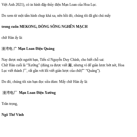
Việt Anh 2021), có in hình đập thủy điện Mạn Loan của Hoa Lục.
Do xem từ một tấm hình chụp khá xa, nên hồi đó, chúng tôi đã ghi chú mấy
trong cuốn MEKONG, DÒNG SÔNG NGHẼN MẠCH
chữ Hán ấy là:
漫湾电 广
Mạn Loan Điện Quảng
Nay được một người bạn, Tiến sĩ Nguyễn Duy Chính, cho biết chỗ sai:
Chữ Hán cuối là “Xưởng” (đúng ra được viết 厰, nhưng vì để giản lược bớt nét, Hoa
Lục viết thành 厂, rất gần với lối viết giản lược của chữ广 “Quảng”).
Do đó, chúng tôi xin bạn đọc sửa dùm: Mấy chữ Hán ấy là:
漫湾电厂
Mạn Loan Điện Xưởng
Trân trọng,
Ngô Thế Vinh