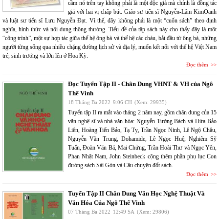
cầm nó trên tay không phải là một độc giả mà chính là đồng tác
giả với hai vị chấp bút: Giáo sư tiến sĩ Nguyễn-Lâm KimOanh
và luật sư tiến sĩ Lưu Nguyễn Đạt. Vì thế, đây không phải là một “cuốn sách” theo định
nghĩa, hình thức và nội dung thông thường. Tiểu đề của tập sách này cho thấy đây là một
“công trình”, một sự hợp tác giữa thế hệ ông bà và thế hệ các cháu, bắt đầu từ ông bà, những
người từng sống qua nhiều chặng đường lịch sử và địa lý, muốn kết nối với thế hệ Việt Nam
trẻ, sinh trưởng và lớn lên ở Hoa Kỳ.
Đọc thêm
Đọc Tuyển Tập II - Chân Dung VHNT & VH của Ngô
Thế Vinh
18 Tháng Ba 2022
9:06 CH
(Xem: 29935)
Tuyển tập II ra mắt vào tháng 2 năm nay, gồm chân dung của 15
văn nghệ sĩ và nhà văn hóa: Nguyễn Tường Bách và Hứa Bảo
Liên, Hoàng Tiến Bảo, Tạ Tỵ, Trần Ngọc Ninh, Lê Ngộ Châu,
Nguyễn Văn Trung, Dohamide, Lê Ngọc Huệ, Nghiêm Sỹ
Tuấn, Đoàn Văn Bá, Mai Chửng, Trần Hoài Thư và Ngọc Yến,
Phan Nhật Nam, John Steinbeck cộng thêm phần phụ lục Con
đường sách Sài Gòn và Câu chuyện đốt sách.
Đọc thêm
Tuyển Tập II Chân Dung Văn Học Nghệ Thuật Và
Văn Hóa Của Ngô Thế Vinh
07 Tháng Ba 2022
12:49 SA
(Xem: 29806)