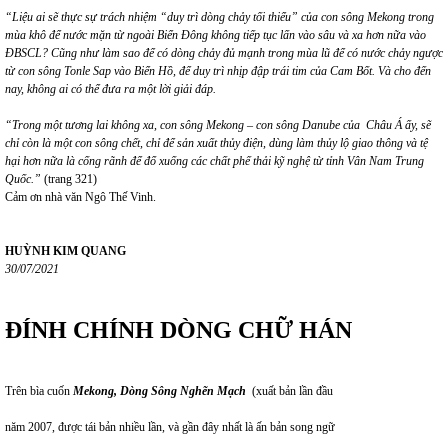
“Liệu ai sẽ thực sự trách nhiệm “duy trì dòng chảy tối thiểu” của con sông Mekong trong
mùa khô để nước mặn từ ngoài Biển Đông không tiếp tục lấn vào sâu và xa hơn nữa vào
ĐBSCL? Cũng như làm sao để có dòng chảy đủ mạnh trong mùa lũ để có nước chảy ngược
từ con sông Tonle Sap vào Biển Hồ, để duy trì nhịp đập trái tim của Cam Bốt. Và cho đến
nay, không ai có thể đưa ra một lời giải đáp.
“Trong một tương lai không xa, con sông Mekong – con sông Danube của Châu Á ấy, sẽ
chỉ còn là một con sông chết, chỉ để sản xuất thủy điện, dùng làm thủy lộ giao thông và tệ
hại hơn nữa là cống rãnh để đổ xuống các chất phế thải kỹ nghệ từ tỉnh Vân Nam Trung
Quốc.”
(trang 321)
Cảm ơn nhà văn Ngô Thế Vinh.
HUỲNH KIM QUANG
30/07/2021
ĐÍNH CHÍNH DÒNG CHỮ HÁN
Trên bìa cuốn
Mekong, Dòng Sông Nghẽn Mạch
(xuất bản lần đầu
năm 2007, được tái bản nhiều lần, và gần đây nhất là ấn bản song ngữ