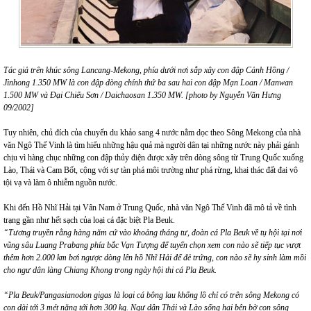
Tác giả trên khúc sông Lancang-Mekong
, phía dưới nơi sắp xây con đập Cảnh Hồng /
Jinhong 1.350 MW là con đập dòng chính thứ ba sau hai con đập Mạn Loan / Manwan
1.500 MW và Đại Chiếu Sơn / Daichaosan 1.350 MW. [photo by Nguyễn Văn Hưng
09/2002]
Tuy nhiên, chủ đích của chuyến du khảo sang 4 nước nằm dọc theo Sông Mekong của nhà
văn Ngô Thế Vinh là tìm hiểu những hậu quả mà người dân tại những nước này phải gánh
chịu vì hàng chục những con đập thủy điện được xây trên dòng sông từ Trung Quốc xuống
Lào, Thái và Cam Bốt, cộng với sự tàn phá môi trường như phá rừng, khai thác đất đai vô
tội vạ và làm ô nhiễm nguồn nước.
Khi đến Hồ Nhĩ Hải tại Vân Nam ở Trung Quốc, nhà văn Ngô Thế Vinh đã mô tả về tình
trạng gần như hết sạch của loại cá đặc biệt Pla Beuk.
“Tương truyền rằng hàng năm cứ vào khoảng tháng tư, đoàn cá Pla Beuk về tụ hội tại nơi
vũng sâu Luang Prabang phía bắc Vạn Tượng để tuyển chọn xem con nào sẽ tiếp tục vượt
thêm hơn 2.000 km bơi ngược dòng lên hồ Nhĩ Hải để đẻ trứng, con nào sẽ hy sinh làm mồi
cho ngư dân làng Chiang Khong trong ngày hội thi cá Pla Beuk.
“Pla Beuk/Pangasianodon gigas là loại cá bông lau khổng lồ chỉ có trên sông Mekong có
con dài tới 3 mét nặng tới hơn 300 kg. Ngư dân Thái và Lào sống hai bên bờ con sông