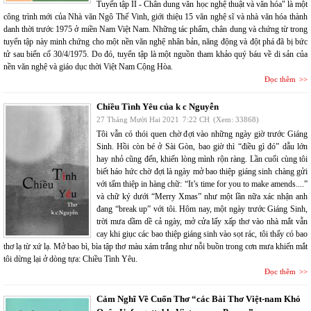
Tuyển tập II - Chân dung văn học nghệ thuật và văn hóa" là một
công trình mới của Nhà văn Ngô Thế Vinh, giới thiệu 15 văn nghệ sĩ và nhà văn hóa thành
danh thời trước 1975 ở miền Nam Việt Nam. Những tác phẩm, chân dung và chứng từ trong
tuyển tập này minh chứng cho một nền văn nghệ nhân bản, năng động và đột phá đã bị bức
tử sau biến cố 30/4/1975. Do đó, tuyển tập là một nguồn tham khảo quý báu về di sản của
nền văn nghệ và giáo dục thời Việt Nam Cộng Hòa.
Đọc thêm
Chiều Tình Yêu của k c Nguyễn
27 Tháng Mười Hai 2021
7:22 CH
(Xem: 33868)
Tôi vẫn có thói quen chờ đợi vào những ngày giờ trước Giáng
Sinh. Hồi còn bé ở Sài Gòn, bao giờ thì “điều gì đó” dẫu lớn
hay nhỏ cũng đến, khiến lòng mình rộn ràng. Lần cuối cùng tôi
biết háo hức chờ đợi là ngày mở bao thiệp giáng sinh chàng gửi
với tấm thiệp in hàng chữ: “It’s time for you to make amends....”
và chữ ký dưới “Merry Xmas” như một lần nữa xác nhận anh
đang “break up” với tôi. Hôm nay, một ngày trước Giáng Sinh,
trời mưa dầm dề cả ngày, mở cửa lấy xấp thơ vào nhà mắt vẫn
cay khi giục các bao thiệp giáng sinh vào sọt rác, tôi thấy có bao
thơ lạ từ xứ lạ. Mở bao bì, bìa tập thơ màu xám trắng như nỗi buồn trong cơn mưa khiến mắt
tôi dừng lại ở dòng tựa: Chiều Tình Yêu.
Đọc thêm
Cảm Nghĩ Về Cuốn Thơ “các Bài Thơ Việt-nam Khó