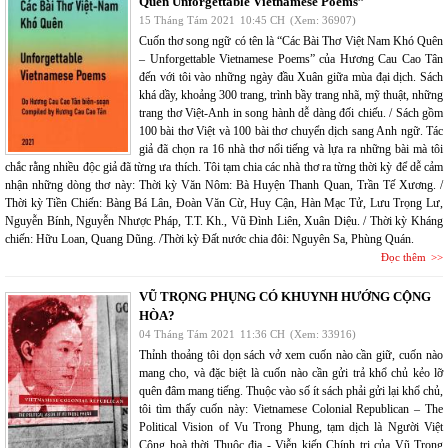
Quên Unforgettable Vietnamese Poems”
15 Tháng Tám 2021
10:45 CH
(Xem: 36907)
Cuốn thơ song ngữ có tên là “Các Bài Thơ Việt Nam Khó Quên
– Unforgettable Vietnamese Poems” của Hương Cau Cao Tân
đến với tôi vào những ngày đầu Xuân giữa mùa đại dịch. Sách
khá dầy, khoảng 300 trang, trình bầy trang nhã, mỹ thuật, những
trang thơ Việt-Anh in song hành dễ dàng đối chiếu. / Sách gồm
100 bài thơ Việt và 100 bài thơ chuyển dịch sang Anh ngữ. Tác
giả đã chọn ra 16 nhà thơ nổi tiếng và lựa ra những bài mà tôi
chắc rằng nhiều độc giả đã từng ưa thích. Tôi tạm chia các nhà thơ ra từng thời kỳ để dễ cảm
nhận những dòng thơ này: Thời kỳ Văn Nôm: Bà Huyện Thanh Quan, Trần Tế Xương. /
Thời kỳ Tiền Chiến: Bàng Bá Lân, Đoàn Văn Cừ, Huy Cận, Hàn Mạc Tử, Lưu Trọng Lư,
Nguyễn Bính, Nguyễn Nhược Pháp, T.T. Kh., Vũ Đình Liên, Xuân Diệu. / Thời kỳ Kháng
chiến: Hữu Loan, Quang Dũng. /Thời kỳ Đất nước chia đôi: Nguyên Sa, Phùng Quán.
Đọc thêm
VŨ TRỌNG PHỤNG CÓ KHUYNH HƯỚNG CỘNG
HÒA?
04 Tháng Tám 2021
11:36 CH
(Xem: 33916)
Thỉnh thoảng tôi dọn sách vở xem cuốn nào cần giữ, cuốn nào
mang cho, và đặc biệt là cuốn nào cần gửi trả khổ chủ kẻo lỡ
quên đâm mang tiếng. Thuộc vào số ít sách phải gửi lại khổ chủ,
tôi tìm thấy cuốn này: Vietnamese Colonial Republican – The
Political Vision of Vu Trong Phung, tạm dịch là Người Việt
Cộng hoà thời Thuộc địa - Viễn kiến Chính trị của Vũ Trọng