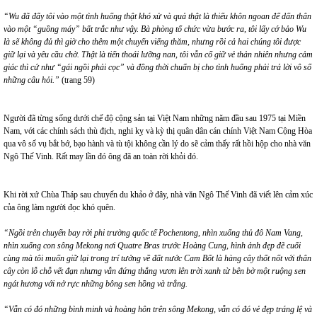
“Wu đã đẩy tôi vào một tình huống thật khó xử và quả thật là thiếu khôn ngoan để dấn thân
vào một “guồng máy” bất trắc như vậy. Bà phòng tổ chức vừa bước ra, tôi lấy cớ bảo Wu
là sẽ không đủ thì giờ cho thêm một chuyến viếng thăm, nhưng rồi cả hai chúng tôi được
giữ lại và yêu cầu chờ. Thật là tiến thoái lưỡng nan, tôi vẫn cố giữ vẻ thản nhiên nhưng cảm
giác thì cứ như “gái ngồi phải cọc” và đồng thời chuẩn bị cho tình huống phải trả lời vô số
những câu hỏi.”
(trang 59)
Người đã từng sống dưới chế độ cộng sản tại Việt Nam những năm đầu sau 1975 tại Miền
Nam, với các chính sách thù địch, nghi kỵ và kỳ thị quân dân cán chính Việt Nam Cộng Hòa
qua vô số vụ bắt bớ, bạo hành và tù tội không cần lý do sẽ cảm thấy rất hồi hộp cho nhà văn
Ngô Thế Vinh. Rất may lần đó ông đã an toàn rời khỏi đó.
Khi rời xứ Chùa Tháp sau chuyến du khảo ở đây, nhà văn Ngô Thế Vinh đã viết lên cảm xúc
của ông làm người đọc khó quên.
“Ngồi trên chuyến bay rời phi trường quốc tế Pochentong, nhìn xuống thủ đô Nam Vang,
nhìn xuống con sông Mekong nơi Quatre Bras trước Hoàng Cung, hình ảnh đẹp đẽ cuối
cùng mà tôi muốn giữ lại trong trí tưởng về đất nước Cam Bốt là hàng cây thốt nốt với thân
cây còn lỗ chỗ vết đạn nhưng vẫn đứng thẳng vươn lên trời xanh từ bên bờ một ruộng sen
ngát hương với nở rực những bông sen hồng và trắng.
“Vẫn có đó những bình minh và hoàng hôn trên sông Mekong, vẫn có đó vẻ đẹp tráng lệ và