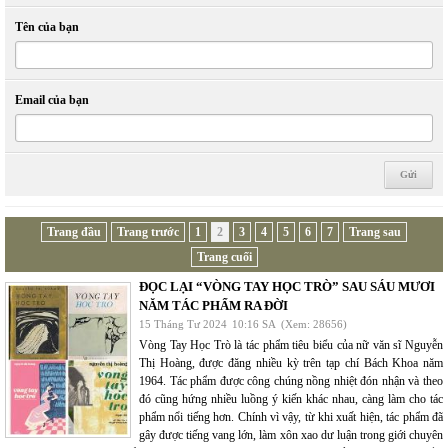
Tên của bạn
Email của bạn
Trang đầu
Trang trước
1
2
3
4
5
6
7
Trang sau
Trang cuối
ĐỌC LẠI “VÒNG TAY HỌC TRÒ” SAU SÁU MƯƠI
NĂM TÁC PHẨM RA ĐỜI
15 Tháng Tư 2024
10:16 SA
(Xem: 28656)
Vòng Tay Học Trò là tác phẩm tiêu biểu của nữ văn sĩ Nguyễn
Thị Hoàng, được đăng nhiều kỳ trên tạp chí Bách Khoa năm
1964. Tác phẩm được công chúng nồng nhiệt đón nhận và theo
đó cũng hứng nhiều luồng ý kiến khác nhau, càng làm cho tác
phẩm nổi tiếng hơn. Chính vì vậy, từ khi xuất hiện, tác phẩm đã
gây được tiếng vang lớn, làm xôn xao dư luận trong giới chuyên