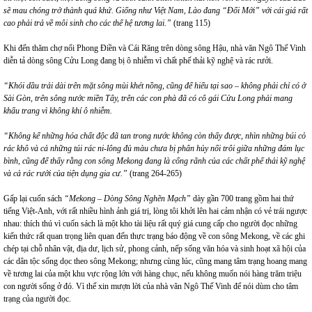
sẽ mau chóng trở thành quá khứ. Giống như Việt Nam, Lào đang “Đổi Mới” với cái giá rất
cao phải trả về môi sinh cho các thế hệ tương lai.”
(trang 115)
Khi đến thăm chợ nổi Phong Điền và Cái Răng trên dòng sông Hậu, nhà văn Ngô Thế Vinh
diễn tả dòng sông Cửu Long đang bị ô nhiễm vì chất phế thải kỹ nghệ và rác rưởi.
“Khói dầu trải dài trên mặt sông mùi khét nồng, cũng để hiểu tại sao – không phải chỉ có ở
Sài Gòn, trên sông nước miền Tây, trên các con phà đã có cô gái Cửu Long phải mang
khẩu trang vì không khí ô nhiễm.
“Không kể những hóa chất độc đã tan trong nước không còn thấy được, nhìn những búi cỏ
rác khô và cả những túi rác ni-lông đủ màu chưa bị phân hủy nổi trôi giữa những đám lục
bình, cũng để thấy rằng con sông Mekong đang là cống rãnh của các chất phế thải kỹ nghệ
và cả rác rưởi của tiện dụng gia cư.”
(trang 264-265)
Gấp lại cuốn sách
“Mekong – Dòng Sông Nghẽn Mạch”
dày gần 700 trang gồm hai thứ
tiếng Việt-Anh, với rất nhiều hình ảnh giá trị, lòng tôi khởi lên hai cảm nhận có vẻ trái ngược
nhau: thích thú vì cuốn sách là một kho tài liệu rất quý giá cung cấp cho người đọc những
kiến thức rất quan trọng liên quan đến thực trạng báo động về con sông Mekong, về các ghi
chép tại chỗ nhân vật, địa dư, lịch sử, phong cảnh, nếp sống văn hóa và sinh hoạt xã hội của
các dân tộc sống dọc theo sông Mekong; nhưng cùng lúc, cũng mang tâm trạng hoang mang
về tương lai của một khu vực rộng lớn với hàng chục, nếu không muốn nói hàng trăm triệu
con người sống ở đó. Vì thế xin mượn lời của nhà văn Ngô Thế Vinh để nói dùm cho tâm
trạng của người đọc.