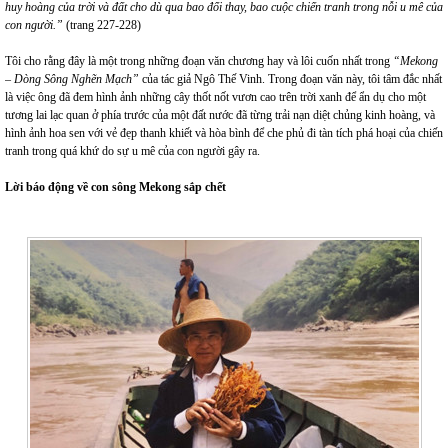
huy hoàng của trời và đất cho dù qua bao đổi thay, bao cuộc chiến tranh trong nỗi u mê của
con người.”
(trang 227-228)
Tôi cho rằng đây là một trong những đoạn văn chương hay và lôi cuốn nhất trong
“Mekong
– Dòng Sông Nghẽn Mạch”
của tác giả Ngô Thế Vinh. Trong đoạn văn này, tôi tâm đắc nhất
là việc ông đã đem hình ảnh những cây thốt nốt vươn cao trên trời xanh để ẩn dụ cho một
tương lai lạc quan ở phía trước của một đất nước đã từng trải nạn diệt chủng kinh hoàng, và
hình ảnh hoa sen với vẻ đẹp thanh khiết và hòa bình để che phủ đi tàn tích phá hoại của chiến
tranh trong quá khứ do sự u mê của con người gây ra.
Lời báo động về con sông Mekong sắp chết