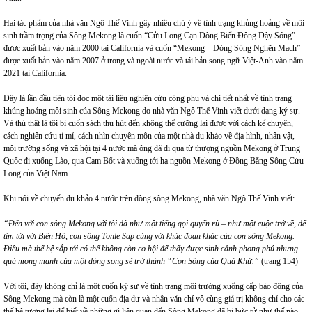
Hai tác phẩm của nhà văn Ngô Thế Vinh gây nhiều chú ý về tình trạng khủng hoảng về môi
sinh trầm trọng của Sông Mekong là cuốn “Cửu Long Cạn Dòng Biển Đông Dậy Sóng”
được xuất bản vào năm 2000 tại California và cuốn “Mekong – Dòng Sông Nghẽn Mạch”
được xuất bản vào năm 2007 ở trong và ngoài nước và tái bản song ngữ Việt-Anh vào năm
2021 tại California.
Đây là lần đầu tiên tôi đọc một tài liệu nghiên cứu công phu và chi tiết nhất về tình trạng
khủng hoảng môi sinh của Sông Mekong do nhà văn Ngô Thế Vinh viết dưới dạng ký sự.
Và thú thật là tôi bị cuốn sách thu hút đến không thể cưỡng lại được với cách kể chuyện,
cách nghiên cứu tỉ mỉ, cách nhìn chuyên môn của một nhà du khảo về địa hình, nhân vật,
môi trường sống và xã hội tại 4 nước mà ông đã đi qua từ thượng nguồn Mekong ở Trung
Quốc đi xuống Lào, qua Cam Bốt và xuống tới hạ nguồn Mekong ở Đồng Bằng Sông Cửu
Long của Việt Nam.
Khi nói về chuyến du khảo 4 nước trên dòng sông Mekong, nhà văn Ngô Thế Vinh viết:
“Đến với con sông Mekong với tôi đã như một tiếng gọi quyến rũ – như một cuộc trở về, để
tìm tới với Biển Hồ, con sông Tonle Sap cùng với khúc đoạn khác của con sông Mekong.
Điều mà thế hệ sắp tới có thể không còn cơ hội để thấy được sinh cảnh phong phú nhưng
quá mong manh của một dòng song sẽ trở thành “Con Sông của Quá Khứ.”
(trang 154)
Với tôi, đây không chỉ là một cuốn ký sự về tình trạng môi trường xuống cấp báo động của
Sông Mekong mà còn là một cuốn địa dư và nhân văn chí vô cùng giá trị không chỉ cho các
thế hệ tương lai để biết về những gì liên quan đến Sông Mekong đã bị bức tử như thế nào