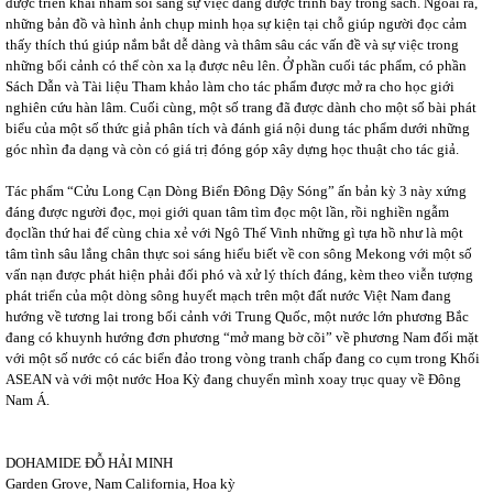
được triển khai nhằm soi sáng sự việc đang được trình bày trong sách. Ngoài ra,
những bản đồ và hình ảnh chụp minh họa sự kiện tại chỗ giúp người đọc cảm
thấy thích thú giúp nắm bắt dễ dàng và thâm sâu các vấn đề và sự việc trong
những bối cảnh có thể còn xa lạ được nêu lên. Ở phần cuối tác phẩm, có phần
Sách Dẫn và Tài liệu Tham khảo làm cho tác phẩm được mở ra cho học giới
nghiên cứu hàn lâm. Cuối cùng, một số trang đã được dành cho một số bài phát
biểu của một số thức giả phân tích và đánh giá nội dung tác phẩm dưới những
góc nhìn đa dạng và còn có giá trị đóng góp xây dựng học thuật cho tác giả.
Tác phẩm “Cửu Long Cạn Dòng Biển Đông Dậy Sóng” ấn bản kỳ 3 này xứng
đáng được người đọc, mọi giới quan tâm tìm đọc một lần, rồi nghiền ngẫm
đọclần thứ hai để cùng chia xẻ với Ngô Thế Vinh những gì tựa hồ như là một
tâm tình sâu lắng chân thực soi sáng hiểu biết về con sông Mekong với một số
vấn nạn được phát hiện phải đối phó và xử lý thích đáng, kèm theo viễn tượng
phát triển của một dòng sông huyết mạch trên một đất nước Việt Nam đang
hướng về tương lai trong bối cảnh với Trung Quốc, một nước lớn phương Bắc
đang có khuynh hướng đơn phương “mở mang bờ cõi” về phương Nam đối mặt
với một số nước có các biển đảo trong vòng tranh chấp đang co cụm trong Khối
ASEAN và với một nước Hoa Kỳ đang chuyển mình xoay trục quay về Đông
Nam Á.
DOHAMIDE ĐỖ HẢI MINH
Garden Grove, Nam California, Hoa kỳ