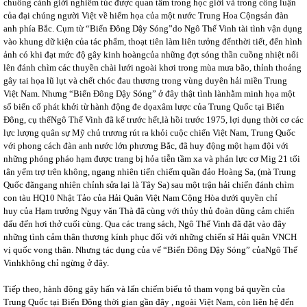
chuông cảnh giới nghiêm túc được quan tâm trong học giới và trong công luận
của đại chúng người Việt về hiểm họa của một nước Trung Hoa Cộngsản đàn
anh phía Bắc. Cụm từ “Biển Đông Dậy Sóng”do Ngô Thế Vinh tài tình vận dụng
vào khung dữ kiện của tác phẩm, thoạt tiên làm liên tưởng đếnthời tiết, đến hình
ảnh có khi đạt mức độ gây kinh hoàngcủa những đợt sóng thần cuồng nhiệt nổi
lên đánh chìm các thuyền chài lưới ngoài khơi trong mùa mưa bão, thỉnh thoảng
gây tai họa lũ lụt và chết chóc đau thương trong vùng duyên hải miền Trung
Việt Nam. Nhưng “Biển Đông Dậy Sóng” ở đây thật tình lànhằm minh họa một
số biến cố phát khởi từ hành động đe dọaxâm lược của Trung Quốc tại Biển
Đông, cụ thểNgô Thế Vinh đã kể trước hết,là hồi trước 1975, lợi dụng thời cơ các
lực lượng quân sự Mỹ chủ trương rút ra khỏi cuộc chiến Việt Nam, Trung Quốc
với phong cách đàn anh nước lớn phương Bắc, đã huy động một hạm đội với
những phóng pháo hạm được trang bị hỏa tiễn tầm xa và phản lực cơ Mig 21 tối
tân yểm trợ trên không, ngang nhiên tiến chiếm quần đảo Hoàng Sa, (mà Trung
Quốc đãngang nhiên chỉnh sửa lại là Tây Sa) sau một trận hải chiến đánh chìm
con tàu HQ10 Nhật Tảo của Hải Quân Việt Nam Cộng Hòa dưới quyền chỉ
huy của Hạm trưởng Ngụy văn Thà đã cùng với thủy thủ đoàn dũng cảm chiến
đấu đến hơi thở cuối cùng. Qua các trang sách, Ngô Thế Vinh đã đặt vào đây
những tình cảm thân thương kính phục đối với những chiến sĩ Hải quân VNCH
vị quốc vong thân. Nhưng tác dụng của vế “Biển Đông Dậy Sóng” củaNgô Thế
Vinhkhông chỉ ngừng ở đây.
Tiếp theo, hành động gây hấn và lấn chiếm biểu tỏ tham vọng bá quyền của
Trung Quốc tại Biển Đông thời gian gần đây , ngoài Việt Nam, còn liên hệ đến