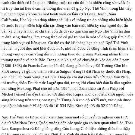
cạnh cần thiết có liên quan. Những cuộc tra cứu đòi hỏi nhiều công sức và kiên
trì truy tìm tài liệu ở các hệ thống thư viện đã giúp Ngô Thế Vinh, trong khi tiếp
tục hành nghề y khoa tại một bệnh viện có tầm cỡ ở Long Beach, Nam
California, Hoa kỳ, thu thập những tài liệu và thông tin do những nhà biên khảo
đi trước lưu lại. Điều hấp dẫn tác động vào bản chất hiếu kỳ của người đọc ấn
bản kỳ 3 này là một số chi tiết vốn đã đi vào quá khứ nayNgô Thế Vinh lại đưa
ra ánh sáng thưởng lãm, trong tình cờ có giá trị như là một số đóng góp tìm hiểu
trong lãnh vực có liên quan. Cụ thể có thể kể chẳng hạn như có Ngô Thế Vinh
nêu lên, người đọc mới biết được hoặc nhớ lại được về công trình thám hiểm tiên
phong vượt qua các vùng đồi núi nương theo dòng sông Mekong nhằm tìm ra
thượng nguồn về phía Bắc. Trong quá khứ, đã có chuyến đi kéo dài đến 2 năm
(1866-1868) do Francis Garnier, lúc đó, đang giữ chức vụ Đô Trưởng Chợ lớn
khởi xướng và gồm 6 thành viên từ Saigon, đang là đất Nam kỳ thuộc địa Pháp,
kéo nhau lên Nam Vang, Xứ Chùa Tháp và khi đặt chân đến cửa ngõ Vân Nam,
thì trưởng đoàn Doudart de Lagré qua đời, trong khi chưa biết đâu là đầu nguồn
con sông Mekong. Phải chờ tới năm 1994, một đoàn khảo sát Anh Pháp với
Michel Peissel lần đầu tiên leo tới đỉnh đèo Rupsa, mới đạt điểm khởi nguồn của
sông Mekong trên vùng cao nguyên Trung Á ở cao độ 4975 mét, xác định được
tọa độ chính xác ở Vĩ độ: 33 độ 16’ 534 Bắc, Kinh độ: 93 độ 52’929 Đông.
Ngô Thế Vinh đã tự tạo điều kiện thực hiện một số chuyến đi nghiên cứu thực
địa từ Vân Nam Trung Quốc, xuống đến các quốc gia có liên quan như Lào, Thái
Lan, Kampuchea và Đồng bằng sông Cửu Long. Chất liệu những điều thu thập
được trong các chuyến đi này, Ngô Thế Vinh đã giàn trải cô đọng lại trong tập