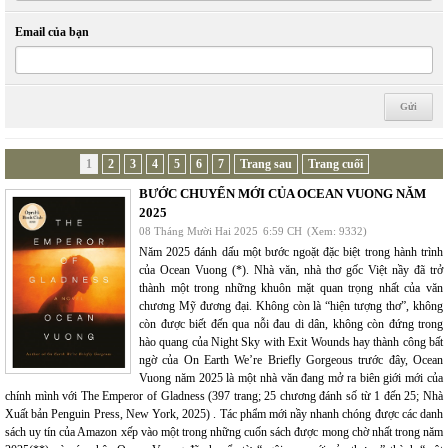
Email của bạn
1
2
3
4
5
6
7
Trang sau
Trang cuối
BƯỚC CHUYỂN MỚI CỦA OCEAN VUONG NĂM
2025
08 Tháng Mười Hai 2025
6:59 CH
(Xem: 9332)
Năm 2025 đánh dấu một bước ngoặt đặc biệt trong hành trình
của Ocean Vuong (*). Nhà văn, nhà thơ gốc Việt nầy đã trở
thành một trong những khuôn mặt quan trọng nhất của văn
chương Mỹ đương đại. Không còn là “hiện tượng thơ”, không
còn được biết đến qua nỗi đau di dân, không còn đứng trong
hào quang của Night Sky with Exit Wounds hay thành công bất
ngờ của On Earth We’re Briefly Gorgeous trước đây, Ocean
Vuong năm 2025 là một nhà văn đang mở ra biên giới mới của
chính mình với The Emperor of Gladness (397 trang; 25 chương đánh số từ 1 đến 25; Nhà
Xuất bản Penguin Press, New York, 2025) . Tác phẩm mới nầy nhanh chóng được các danh
sách uy tín của Amazon xếp vào một trong những cuốn sách được mong chờ nhất trong năm