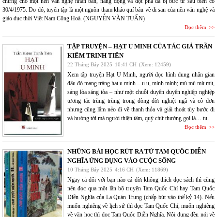
chứng cho một nền văn nghệ nhân bản, năng động và đột phá đã bị bức tử sau biến cố
30/4/1975. Do đó, tuyển tập là một nguồn tham khảo quí báu về di sản của nền văn nghệ và
giáo dục thời Việt Nam Cộng Hoà. (NGUYỄN VĂN TUẤN)
Đọc thêm
TẬP TRUYỆN – HẠT U MINH CỦA TÁC GIẢ TRẦN
KIÊM TRINH TIÊN
22 Tháng Bảy 2025
10:41 CH
(Xem: 12459)
Xem tập truyện Hạt U Minh, người đọc hình dung nhân gian
đâu đó mang tràng hạt u minh – u u, minh minh; mù mù mịt mịt,
sáng lòa sáng tỏa – như một chuỗi duyên duyên nghiệp nghiệp
tương tác trùng trùng trong dòng đời nghiệt ngã và cô đơn
nhưng cũng lắm nẻo đi về thanh thỏa và giải thoát tùy bước đi
và hướng tới mà người thiện tâm, quý chữ thường gọi là… tu.
Đọc thêm
NHỮNG BÀI HỌC RÚT RA TỪ TAM QUỐC DIỄN
NGHĨA ỨNG DỤNG VÀO CUỘC SỐNG
10 Tháng Bảy 2025
4:16 CH
(Xem: 11869)
Ngay cả đối với bạn nào cả đời không thích đọc sách thì cũng
nên đọc qua một lần bộ truyện Tam Quốc Chí hay Tam Quốc
Diễn Nghĩa của La Quán Trung (chấp bút vào thế kỷ 14). Nếu
muốn nghiêng về lịch sử thì đọc Tam Quốc Chí, muốn nghiêng
về văn học thì đọc Tam Quốc Diễn Nghĩa. Nội dung đều nói về