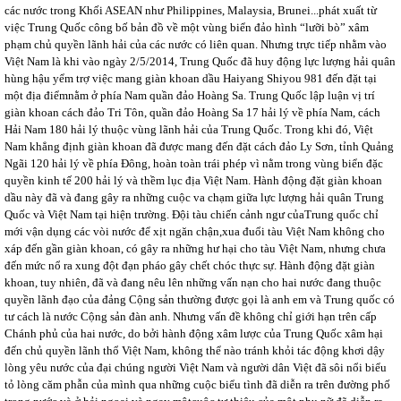
các nước trong Khối ASEAN như Philippines, Malaysia, Brunei...phát xuất từ
việc Trung Quốc công bố bản đồ về một vùng biển đảo hình “lưỡi bò” xâm
phạm chủ quyền lãnh hải của các nước có liên quan. Nhưng trực tiếp nhằm vào
Việt Nam là khi vào ngày 2/5/2014, Trung Quốc đã huy động lực lượng hải quân
hùng hậu yểm trợ việc mang giàn khoan dầu Haiyang Shiyou 981 đến đặt tại
một địa điểmnằm ở phía Nam quần đảo Hoàng Sa. Trung Quốc lập luận vị trí
giàn khoan cách đảo Tri Tôn, quần đảo Hoàng Sa 17 hải lý về phía Nam, cách
Hải Nam 180 hải lý thuộc vùng lãnh hải của Trung Quốc. Trong khi đó, Việt
Nam khẳng định giàn khoan đã được mang đến đặt cách đảo Ly Sơn, tỉnh Quảng
Ngãi 120 hải lý về phía Đông, hoàn toàn trái phép vì nằm trong vùng biển đặc
quyền kinh tế 200 hải lý và thềm lục địa Việt Nam. Hành động đặt giàn khoan
dầu này đã và đang gây ra những cuộc va chạm giữa lực lượng hải quân Trung
Quốc và Việt Nam tại hiện trường. Đội tàu chiến cảnh ngư củaTrung quốc chỉ
mới vận dụng các vòi nước để xịt ngăn chận,xua đuổi tàu Việt Nam không cho
xáp đến gần giàn khoan, có gây ra những hư hại cho tàu Việt Nam, nhưng chưa
đến mức nổ ra xung đột đạn pháo gây chết chóc thực sự. Hành động đặt giàn
khoan, tuy nhiên, đã và đang nêu lên những vấn nạn cho hai nước đang thuộc
quyền lãnh đạo của đảng Cộng sản thường được gọi là anh em và Trung quốc có
tư cách là nước Cộng sản đàn anh. Nhưng vấn đề không chỉ giới hạn trên cấp
Chánh phủ của hai nước, do bởi hành động xâm lược của Trung Quốc xâm hại
đến chủ quyền lãnh thổ Việt Nam, không thể nào tránh khỏi tác động khơi dậy
lòng yêu nước của đại chúng người Việt Nam và người dân Việt đã sôi nổi biểu
tỏ lòng căm phẫn của mình qua những cuộc biểu tình đã diễn ra trên đường phố