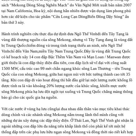
sách “Mekong Dòng Sông Nghẽn Mạch” do Văn Nghệ Mới xuất bản năm 2007
tại Nam California, Hoa kỳ, nội dung hẳn nhiên được vận dụng làm phong phú
hơn các dữ kiện cho tác phẩm “Cửu Long Cạn DòngBiển Đông Dậy Sóng” ấn
bản thứ 3 này.
Hành trình nghiên cứu thực địa dự định đưa Ngô Thế Vinhđi đến Tây Tạng là
vùng đất thượng nguồn của sông Mekong, nhưng vì Tây Tạng đang là vùng đất
bị Trung Quốcchiếm đóng và trong tình trạng thiếu an ninh, nên Ngô Thế
Vinhchỉ đến Vân Nam,miền Tây Nam Trung Quốc.Đây là vùng đất Trung Quốc
có kế hoạch xây 14 con đập Bậc Thềm Vân Nam và Mạn Loan / Manwan được
giới thiệu là con đập thủy điện đầu tiên, con đập lịch sử vĩ đại với công suất
1500 MW, cấu trúc cao 99 mét chắn ngang khúc sông Lan Thương – tên Trung
Quốc của con sông Mekong, giữa hai ngọn núi với bức tường thành cao tới 35
tầng. Khi con đập đi vào hoạt động thì bắt đầu giữ lại một lượng nước khổng lồ
được tính ra là vào khoảng 20% lượng nước của khúc sông, khiến mực nước
sông Mekong phía hạ lưu đột ngột tụt xuống và Trung Quốc chẳng màng thông
báo gì cho các quốc gia hạ nguồn.
Với các nước ở vùng hạ lưu cũnglại đua nhau dấn thân vào mục tiêu khai thác
dòng chính và các nhánh sông Mekong nằm trong lãnh thổ mình cũng với
những dự án xây dựng các đập thủy điện. Ở Thái Lan, Ngô Thế Vinh ghi nhận là
ngoài những con đập lớn đa năng trên khắp lãnh thổ còn phải kể tới một hệ
thống đập trên các phụ lưu hữu ngạn sông Mekong và đồng thời ráo riết kết hợp