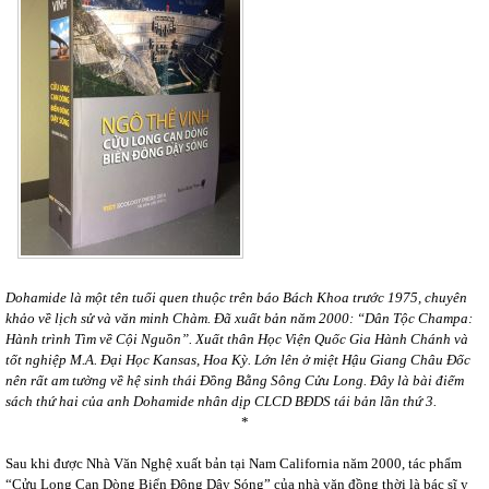
Dohamide là m
ộ
t tên tuổi quen thu
ộ
c trên báo Bách Khoa tr
ướ
c 1975, chuyên
kh
ả
o v
ề
l
ị
ch s
ử
và văn minh Chàm. Đã xu
ấ
t b
ả
n năm 2000: “Dân T
ộ
c Champa:
Hành trình Tìm v
ề
C
ộ
i Ngu
ồ
n”. Xu
ấ
t thân H
ọ
c Vi
ệ
n Qu
ố
c Gia Hành Chánh và
t
ố
t nghi
ệ
p M.A. Đ
ạ
i H
ọ
c Kansas, Hoa Kỳ. L
ớ
n lên
ở
mi
ệ
t H
ậ
u Giang Châu Đ
ố
c
nên r
ấ
t am t
ườ
ng v
ề
h
ệ
sinh thái Đ
ồ
ng B
ằ
ng Sông C
ử
u Long. Đây là bài điểm
sách thứ hai của anh Dohamide nhân dịp CLCD BĐDS tái bản lần thứ 3.
*
Sau khi được Nhà Văn Nghệ xuất bản tại Nam California năm 2000, tác phẩm
“Cửu Long Cạn Dòng Biển Đông Dậy Sóng” của nhà văn đồng thời là bác sĩ y