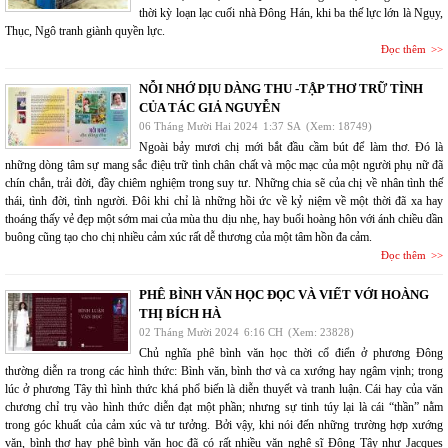
thời kỳ loạn lạc cuối nhà Đông Hán, khi ba thế lực lớn là Ngụy,
Thục, Ngô tranh giành quyền lực.
Đọc thêm
NỖI NHỚ DỊU DÀNG THU -TẬP THƠ TRỮ TÌNH
CỦA TÁC GIẢ NGUYỄN
06 Tháng Mười Hai 2024
1:37 SA
(Xem: 18749)
Ngoài bảy mươi chị mới bắt đầu cầm bút để làm thơ. Đó là
những dòng tâm sự mang sắc điệu trữ tình chân chất và mộc mạc của một người phụ nữ đã
chín chắn, trải đời, đầy chiêm nghiệm trong suy tư. Những chia sẽ của chị về nhân tình thế
thái, tình đời, tình người. Đôi khi chỉ là những hồi ức về kỷ niệm về một thời đã xa hay
thoáng thấy vẻ đẹp một sớm mai của mùa thu dịu nhẹ, hay buổi hoàng hôn với ánh chiều dần
buông cũng tạo cho chị nhiều cảm xúc rất dễ thương của một tâm hồn đa cảm.
Đọc thêm
PHÊ BÌNH VĂN HỌC ĐỌC VÀ VIẾT VỚI HOÀNG
THỊ BÍCH HÀ
02 Tháng Mười 2024
6:16 CH
(Xem: 23828)
Chủ nghĩa phê bình văn học thời cổ điển ở phương Đông
thường diễn ra trong các hình thức: Bình văn, bình thơ và ca xướng hay ngâm vịnh; trong
lúc ở phương Tây thì hình thức khá phổ biến là diễn thuyết và tranh luận. Cái hay của văn
chương chỉ trụ vào hình thức diễn đạt một phần; nhưng sự tinh túy lại là cái “thần” nằm
trong góc khuất của cảm xúc và tư tưởng. Bởi vậy, khi nói đến những trường hợp xướng
văn, bình thơ hay phê bình văn học đã có rất nhiều văn nghệ sĩ Đông Tây như Jacques