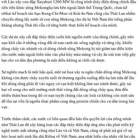
với Lào xây con đập Xayaburi 1260 MW là công trình thủy điện dòng chính đầu
tiên trên khúc sông Mekonghạ lưu bên ngoài lãnh thổ Trung Quốc, chưa kể
tớihai kế hoạch táo bạo Kong-Chi-Mun và Kok-In-Nan cũng của Thái Lan nhằm
chuyển dòng lấy nước từ con sông Mekong cho dù bị Việt Nam lên tiếng phản
kháng nhưng Thái thì vẫn cứ từng bước thực hiện kế hoạch của mình.
Các dự án xây cất đập thủy điện cuốn hút nguồn nước của dòng chính, gây nên
nạn khô cằn ở những vùng đất từ xưa canh tác nông nghiệp và rừng cây, khiến
dòng chảy các nhánh và cả dòng chính sông Mekong bị sút giảm tạo điều kiện
cho nước mặn ngoài biển tràn vào phá hủy mùa màng và cây ăn trái trực tiếp gây
hại cho cư dân địa phương là một điều không ai chối cãi được.
Sự nghẽn mạch là một hậu quả, một tai họa xảy ra ngăn chặn dòng sông Mekong
không còn được chảy xuyên suốt từ thượng nguồn xuống đến hạ lưu nữa để lần
hồi dòng sông phải đi vào nguy cơ cạn kiệt không làm sao tránh được, gây tai
hại vô song cho môi trường sinh thái vùng đất dòng sông chảy qua, đưa đến
nhiều thảm họa trong đó có nạn tuyệt chủng của các loài cá không còn sinh sản
để tồn tại vốn là nguồn thực phẩm cung ứng protein chính cho cư dân trong lưu
vực.
Trước thảm cảnh, các nước có liên quan đều bảo tồn quyền lợi của riêng mình
như Thái Lan đã xây hàng loạt các đập thủy điện đáp ứng nhu cầu phát triển kỹ
nghệ trước mắt nhưng cũng như Lào và cả Việt Nam, cũng sẽ phải trả giá về sự
hủy hoại môi sinh lâu dài.Riêng về Việt Nam, qua phát biểu của nhân vật hư cấu