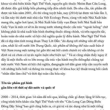
khoa và nhà biên khảo Ngô Thế Vinh, nguyên gốc thuộc Nhóm Bạn Cửu Long,
đã được độc giả khắp bốn phương tiếp đón nhiệt tình. Do nhu cầu, tác phẩm đã
được tái bản năm 2001, rồi thì cũng tuyệt bản, nay (2014) lại được tái bản lần 3,
và lần này thì dưới mái nhà của Việt Ecology Press, cùng với một Nhà Xuất bản
mang tên, nghe hơi lạtai, là Nhà Xuất bản Giấy vụn.Được biết Nhà Xuất bản
Giấy Vụn là một cơ sở in ấn trong nước nhưng thuộc cấu trúc “ngoài luồng” chớ
không phải là nhà xuất bản bình thường thuộc dòng chính, và trên nguyên tắc,
hoàn toàn do nhà nước xã hội chủ nghĩa quản lý điều hành. Như Ngô Thế Vinh
đã có dịp tâm tình trong đoạn Thay Lời Dẫn:
“do đụng tới những vấn đề nhạy
cảm, nhất là với nước lớn Trung Quốc, tác phẩm sẽ không thể nào xuất bản ở
Việt Nam trong một tương lai gần khi mà bối cảnh chánh trị vẫn không có ổn
định và cả chưa có tự do ngôn luận như hiện tại.”
Và ai cũng nhận thấy ngay ở
đây là một thiếu sót to lớn trong cấu trúc vận hành truyền thôngđại chúng tại
một nước Việt Nam xã hội chủ nghĩa, đangngăn trở dân gian tiếp cận xuyên suốt
với những hiểu biết và thông tin trung thực về khoa học kỹ thuật trong bối cảnh
“nhân dân làm chủ”và thời đại toàn cầu hóa này.
Tên tác phẩm gợi hình
gắn liền với thời sự đất nước và quốc tế
2000 – 2014, thời gian 14 năm đã trôi qua, không chắc gì được lặng lẽ liên tục,
công trình biên khảo của Ngô Thế Vinh với tên “Cửu Long Cạn Dòng Biển
Đông Dậy Sóng”bao giờ cũng hiện ra, có giá trị và tác dụng như là một tiếng