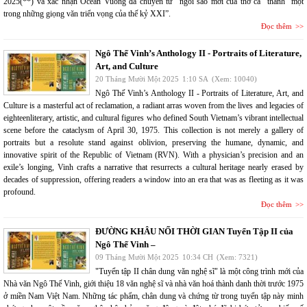
2025(**) và xác nhận Ocean Vuong đã chuyển từ “ngôi sao mới của thơ ca” thành “một
trong những giọng văn triển vọng của thế kỷ XXI”.
Đọc thêm
Ngô Thế Vinh’s Anthology II - Portraits of Literature,
Art, and Culture
20 Tháng Mười Một 2025
1:10 SA
(Xem: 10040)
Ngô Thế Vinh’s Anthology II - Portraits of Literature, Art, and
Culture is a masterful act of reclamation, a radiant arras woven from the lives and legacies of
eighteenliterary, artistic, and cultural figures who defined South Vietnam’s vibrant intellectual
scene before the cataclysm of April 30, 1975. This collection is not merely a gallery of
portraits but a resolute stand against oblivion, preserving the humane, dynamic, and
innovative spirit of the Republic of Vietnam (RVN). With a physician’s precision and an
exile’s longing, Vinh crafts a narrative that resurrects a cultural heritage nearly erased by
decades of suppression, offering readers a window into an era that was as fleeting as it was
profound.
Đọc thêm
ĐƯỜNG KHÂU NỐI THỜI GIAN Tuyển Tập II của
Ngô Thế Vinh –
09 Tháng Mười Một 2025
10:34 CH
(Xem: 7321)
"Tuyển tập II chân dung văn nghệ sĩ" là một công trình mới của
Nhà văn Ngô Thế Vinh, giới thiệu 18 văn nghệ sĩ và nhà văn hoá thành danh thời trước 1975
ở miền Nam Việt Nam. Những tác phẩm, chân dung và chứng từ trong tuyển tập này minh