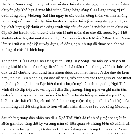
Hộ, Việt Nam cũng có xây cất một số đập thủy điện, đóng góp vào hậu quả dây
chuyền gây khô hạn ở mùa khô vùng Đồng bằng sông Cửu Long trong vị trí
cuối dòng sông Mekong. Sai lầm ngay từ các dự án, cộng thêm với nạn nhũng
lạm trong cấu trúc quản lý điều hành có quyền thế ngầm trong dòng chính, xâm
hại chất lượng kỹ thuật các công trình xây cất vẫn còn là một bài toán chưa có
đáp số dứt khoát, trên thực tế vẫn còn là một niềm đau cho đất nước. Ngô Thế
Vinhđã nhắc lại,như một điển hình, dự án xây cầu Rạch Miễu ở Bến Tre với việc
làm sai trái của một kỹ sư xây dựng và đồng bọn, nhưng đã được bao che và
không bị chế tài thích hợp.
Tác phẩm “Cửu Long Cạn Dòng Biển Đông Dậy Sóng” tái bản kỳ 3 dày 690
trang khổ lớn hơn nên trông đồ sộ hơn ấn bản đầu tiên, nhưng về hình thức, vẫn
duy trì 23 chương, nội dung hẳn nhiên được cập nhật thêm với dồi dào dữ kiện
hơn, tạo điều kiện cho người đọc dễ dàng tiếp cận với các thông tin và các thuật
ngữ chuyên ngành hơn.Đặc biệt ở mỗi chuyến nghiên cứu thực địa, Ngô Thế
Vinh đã có dịp tiếp xúc với người dân địa phương, lắng nghe và ghi nhận tâm
tình của họ xuyên qua các biến cố lịch sử mà họ đã trải qua, mỗi địa phương đều
biểu tỏ sắc thái cố hữu, các nổi khổ đau trong cuộc sống gia đình và xã hội của
họ, những chi tiết càng làm rõ hơn về mặt nhân sinh của lưu vực sông Mekong.
Sau những trang dẫn nhập mở đầu, Ngô Thế Vinh đã trình bày một bảng Niên
Biểu ghi theo từng thế kỷ và từng năm có liên quan về những biến cố chánh trị,
văn hóa xã hội, giúp người đọc vị trí hóa dễ dàng các thông tin và các dữ kiện