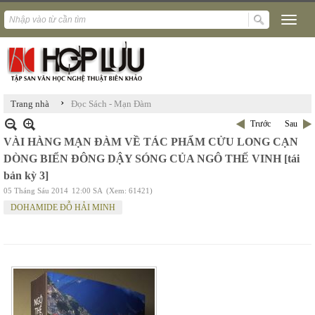
›
Trang nhà
Đọc Sách - Mạn Đàm
Trước
Sau
VÀI HÀNG MẠN ĐÀM VỀ TÁC PHẨM CỬU LONG CẠN
DÒNG BIỂN ĐÔNG DẬY SÓNG CỦA NGÔ THẾ VINH [tái
bản kỳ 3]
05 Tháng Sáu 2014
12:00 SA
(Xem: 61421)
DOHAMIDE ĐỖ HẢI MINH