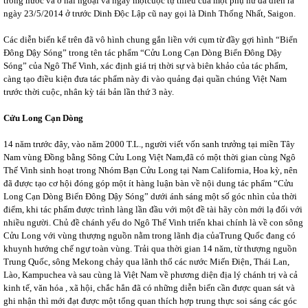
trong nước và ở hải ngoại và ngay mộtcuộc tự thiêu của một phụ nữ đã diễn ra
ngày 23/5/2014 ở trước Dinh Độc Lập cũ nay gọi là Dinh Thống Nhất, Saigon.
Các diễn biến kể trên đã vô hình chung gắn liền với cụm từ đầy gợi hình “Biển
Đông Dậy Sóng” trong tên tác phẩm “Cửu Long Cạn Dòng Biển Đông Dậy
Sóng” của Ngô Thế Vinh, xác định giá trị thời sự và biên khảo của tác phẩm,
càng tạo điều kiện đưa tác phẩm này đi vào quảng đại quần chúng Việt Nam
trước thời cuộc, nhân kỳ tái bản lần thứ 3 này.
Cửu Long Cạn Dòng
14 năm trước đây, vào năm 2000 T.L., người viết vốn sanh trưởng tại miền Tây
Nam vùng Đồng bằng Sông Cửu Long Việt Nam,đã có một thời gian cùng Ngô
Thế Vinh sinh hoạt trong Nhóm Bạn Cửu Long tại Nam California, Hoa kỳ, nên
đã được tạo cơ hội đóng góp một ít hàng luận bàn về nội dung tác phẩm “Cửu
Long Cạn Dòng Biển Đông Dậy Sóng” dưới ánh sáng một số góc nhìn của thời
điểm, khi tác phẩm được trình làng lần đầu với một đề tài hãy còn mới lạ đối với
nhiều người. Chủ đề chánh yếu do Ngô Thế Vinh triển khai chính là về con sông
Cửu Long với vùng thượng nguồn nằm trong lãnh địa củaTrung Quốc đang có
khuynh hướng chế ngự toàn vùng. Trải qua thời gian 14 năm, từ thượng nguồn
Trung Quốc, sông Mekong chảy qua lãnh thổ các nước Miến Điện, Thái Lan,
Lào, Kampuchea và sau cùng là Việt Nam về phương diện địa lý chánh trị và cả
kinh tế, văn hóa , xã hội, chắc hẳn đã có những diễn biến cần được quan sát và
ghi nhận thì mới đạt được một tổng quan thích hợp trung thực soi sáng các góc