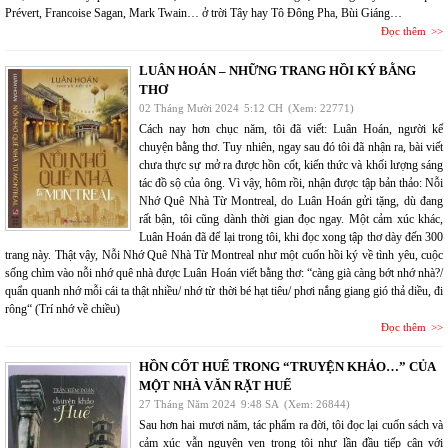
Prévert, Francoise Sagan, Mark Twain… ở trời Tây hay Tô Đông Pha, Bùi Giáng…
Đọc thêm
LUÂN HOÁN – NHỮNG TRANG HỒI KÝ BẰNG
THƠ
02 Tháng Mười 2024
5:12 CH
(Xem: 22771)
Cách nay hơn chục năm, tôi đã viết: Luân Hoán, người kể
chuyện bằng thơ. Tuy nhiên, ngay sau đó tôi đã nhận ra, bài viết
chưa thực sự mở ra được hồn cốt, kiến thức và khối lượng sáng
tác đồ sộ của ông. Vì vậy, hôm rồi, nhận được tập bản thảo: Nỗi
Nhớ Quê Nhà Từ Montreal, do Luân Hoán gửi tặng, dù đang
rất bận, tôi cũng dành thời gian đọc ngay. Một cảm xúc khác,
Luân Hoán đã để lại trong tôi, khi đọc xong tập thơ dày đến 300
trang này. Thật vậy, Nỗi Nhớ Quê Nhà Từ Montreal như một cuốn hồi ký về tình yêu, cuộc
sống chìm vào nỗi nhớ quê nhà được Luân Hoán viết bằng thơ: “càng già càng bớt nhớ nhà?/
quẩn quanh nhớ mỗi cái ta thật nhiều/ nhớ từ thời bé hạt tiêu/ phơi nắng giang gió thả diều, đi
rông“ (Trí nhớ về chiều)
Đọc thêm
HỒN CỐT HUẾ TRONG “TRUYỆN KHẢO…” CỦA
MỘT NHÀ VĂN RẶT HUẾ
27 Tháng Năm 2024
9:48 SA
(Xem: 26844)
Sau hơn hai mươi năm, tác phẩm ra đời, tôi đọc lại cuốn sách và
cảm xúc vẫn nguyên vẹn trong tôi như lần đầu tiếp cận với