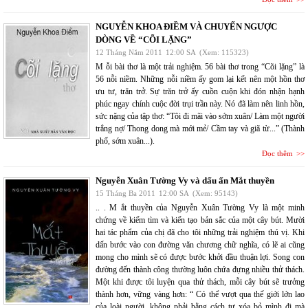
NGUYỄN KHOA ĐIỀM VÀ CHUYẾN NGƯỢC
DÒNG VỀ “CÕI LẶNG”
12 Tháng Năm 2011
12:00 SA
(Xem: 115323)
M ỗi bài thơ là một trải nghiệm. 56 bài thơ trong “Cõi lặng” là
56 nỗi niềm. Những nỗi niềm ấy gom lại kết nên một hồn thơ
ưu tư, trăn trở. Sự trăn trở ấy cuồn cuộn khi đón nhận hạnh
phúc ngay chính cuộc đời trụi trần này. Nó đã làm nên linh hồn,
sức nặng của tập thơ: “Tôi đi mãi vào sớm xuân/ Làm một người
trắng nợ/ Thong dong mà mới mẻ/ Cầm tay và giã từ...” (Thành
phố, sớm xuân...).
Đọc thêm
Nguyễn Xuân Tường Vy và dấu ấn Mắt thuyền
15 Tháng Ba 2011
12:00 SA
(Xem: 95143)
.. . M ắt thuyền của Nguyễn Xuân Tường Vy là một minh
chứng về kiếm tìm và kiến tạo bản sắc của một cây bút. Mười
hai tác phẩm của chị đã cho tôi những trải nghiệm thú vị. Khi
dấn bước vào con đường văn chương chữ nghĩa, có lẽ ai cũng
mong cho mình sẽ có được bước khởi đầu thuận lợi. Song con
đường đến thành công thường luôn chứa đựng nhiều thử thách.
Một khi được tôi luyện qua thử thách, mỗi cây bút sẽ trưởng
thành hơn, vững vàng hơn: “ Có thể vượt qua thế giới lớn lao
của loài người, không phải bằng cách tự xóa bỏ mình đi mà