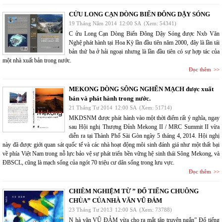
CỬU LONG CẠN DÒNG BIỂN ĐÔNG DẬY SÓNG
19 Tháng Năm 2014
12:00 SA
(Xem: 54341)
C ửu Long Cạn Dòng Biển Đông Dậy Sóng được Nxb Văn
Nghệ phát hành tại Hoa Kỳ lần đầu tiên năm 2000, đây là lần tái
bản thứ ba ở hải ngoại nhưng là lần đầu tiên có sự hợp tác của
một nhà xuất bản trong nước.
Đọc thêm
MEKONG DÒNG SÔNG NGHẼN MẠCH được xuất
bản và phát hành trong nước.
21 Tháng Tư 2014
12:00 SA
(Xem: 51714)
MKDSNM được phát hành vào một thời điểm rất ý nghĩa, ngay
sau Hội nghị Thượng Đỉnh Mekong II / MRC Summit II vừa
diễn ra tại Thành Phố Sài Gòn ngày 5 tháng 4, 2014. Hội nghị
này đã được giới quan sát quốc tế và các nhà hoạt động môi sinh đánh giá như một thất bại
về phía Việt Nam trong nỗ lực bảo vệ sự phát triển bền vững hệ sinh thái Sông Mekong, và
ĐBSCL, cũng là mạch sống của ngót 70 triệu cư dân sống trong lưu vực.
Đọc thêm
CHIÊM NGHIỆM TỪ ” ĐỔ TIẾNG CHUÔNG
CHÙA” CỦA NHÀ VĂN VŨ ĐẢM
23 Tháng Tư 2013
12:00 SA
(Xem: 73788)
N hà văn VŨ ĐẢM vừa cho ra mắt tập truyện ngắn” Đổ tiếng