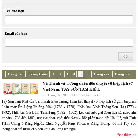
Tên của bạn
Email của bạn
Trang đầu
Trang trước
1
2
3
4
5
6
Trang sau
Trang cuối
Vũ Thanh và trường thiên tiểu thuyết võ hiệp lịch sử
Việt Nam: TÂY SƠN TAM KIỆT.
22 Tháng Ba 2015
4:02 SA
(Xem: 53396)
Tây Sơn Tam Kiệt của Vũ Thanh là bộ trường thiên tiểu thuyết võ hiệp lịch sử gồm ba phần:
Phần một: Én Liệng Truông Mây (1738 - 1770). Phần hai: Nhất Thống Sơn Hà (1770 -
1792). Phần ba: Gia Định Tam Hùng (1792 - 1802), kéo dài suốt giai đoạn lịch sử nước nhà
từ năm 1738 đến 1802, tức giai đoạn cuối thời Nam – Bắc phân tranh đời Hậu Lê, với Chúa
Trịnh Giang ở Đàng Ngoài, Chúa Nguyễn Phúc Khoát ở Đàng Trong, rồi nhà Tây Sơn
thống nhất đất nước cho đến khi Gia Long lên ngôi.
Đọc thêm