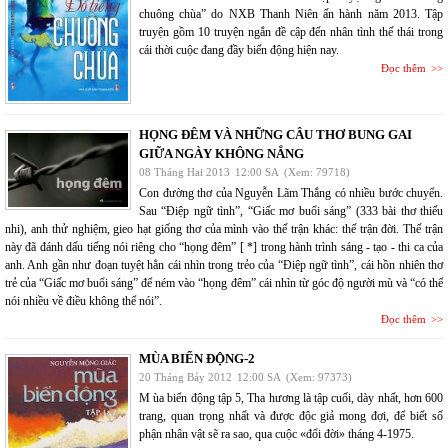
chuông chùa” do NXB Thanh Niên ấn hành năm 2013. Tập
truyện gồm 10 truyện ngắn đề cập đến nhân tình thế thái trong
cái thời cuộc đang đầy biến động hiện nay.
Đọc thêm
HỌNG ĐÊM VÀ NHỮNG CÂU THƠ BUNG GAI
GIỮA NGÀY KHÔNG NẮNG
08 Tháng Hai 2013
12:00 SA
(Xem: 79718)
Con đường thơ của Nguyễn Lãm Thắng có nhiều bước chuyển.
Sau “Điệp ngữ tình”, “Giấc mơ buổi sáng” (333 bài thơ thiếu
nhi), anh thử nghiệm, gieo hạt giống thơ của mình vào thế trận khác: thế trận đời. Thế trận
này đã đánh dấu tiếng nói riêng cho “họng đêm” [ *] trong hành trình sáng - tạo - thi ca của
anh. Anh gần như đoạn tuyệt hẳn cái nhìn trong trẻo của “Điệp ngữ tình”, cái hồn nhiên thơ
trẻ của “Giấc mơ buổi sáng” để ném vào “họng đêm” cái nhìn từ góc độ người mù và “có thể
nói nhiều về điều không thể nói”.
Đọc thêm
MÙA BIỂN ĐỘNG-2
20 Tháng Bảy 2012
12:00 SA
(Xem: 97373)
M ùa biển động tập 5, Tha hương là tập cuối, dày nhất, hơn 600
trang, quan trọng nhất và được độc giả mong đợi, để biết số
phận nhân vật sẽ ra sao, qua cuộc «đổi đời» tháng 4-1975.