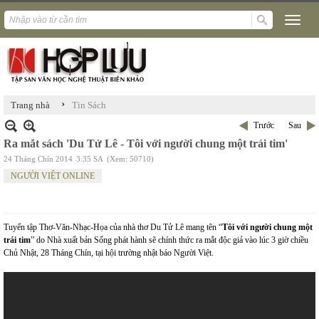
›
Trang nhà
Tin Sách
Trước
Sau
Ra mắt sách 'Du Tử Lê - Tôi với người chung một trái tim'
24 Tháng Chín 2014
3:35 SA
(Xem: 50710)
NGƯỜI VIỆT ONLINE
Tuyển tập Thơ-Văn-Nhạc-Họa của nhà thơ Du Tử Lê mang tên “
Tôi với người chung một
trái tim
” do Nhà xuất bản Sống phát hành sẽ chính thức ra mắt độc giả vào lúc 3 giờ chiều
Chủ Nhật, 28 Tháng Chín, tại hội trường nhật báo Người Việt.