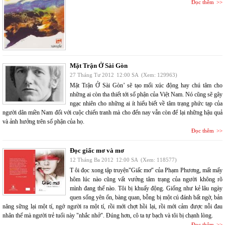
Đọc thêm
Mặt Trận Ở Sài Gòn
27 Tháng Tư 2012
12:00 SA
(Xem: 129963)
Mặt Trận Ở Sài Gòn’ sẽ tạo mối xúc động hay chú tâm cho
những ai còn tha thiết tới số phận của Việt Nam. Nó cũng sẽ gây
ngạc nhiên cho những ai ít hiểu biết về tâm trạng phức tạp của
người dân miền Nam đối với cuộc chiến tranh mà cho đến nay vẫn còn để lại những hậu quả
và ảnh hưởng trên số phận của họ.
Đọc thêm
Đọc giấc mơ và mơ
12 Tháng Ba 2012
12:00 SA
(Xem: 118577)
T ôi đọc xong tập truyện"Giấc mơ" của Phạm Phương, mất mấy
hôm lúc nào cũng vất vưởng tâm trạng của người không rõ
mình đang thế nào. Tôi bị khuấy động. Giống như kẻ lâu ngày
quen sống yên ổn, bàng quan, bỗng bị một cú đánh bất ngờ, bản
năng sững lại một tí, ngớ người ra một tí, rồi mới chợt hồi lại, rồi mới cảm được nỗi đau
nhân thế mà người trẻ tuổi này "nhắc nhở". Đúng hơn, cô ta tự bạch và tôi bị chạnh lòng.
Đọc thêm