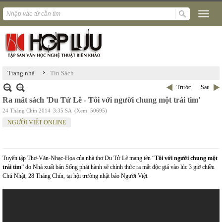
›
Trang nhà
Tin Sách
Trước
Sau
Ra mắt sách 'Du Tử Lê - Tôi với người chung một trái tim'
24 Tháng Chín 2014
3:35 SA
(Xem: 50695)
NGƯỜI VIỆT ONLINE
Tuyển tập Thơ-Văn-Nhạc-Họa của nhà thơ Du Tử Lê mang tên “
Tôi với người chung một
trái tim
” do Nhà xuất bản Sống phát hành sẽ chính thức ra mắt độc giả vào lúc 3 giờ chiều
Chủ Nhật, 28 Tháng Chín, tại hội trường nhật báo Người Việt.