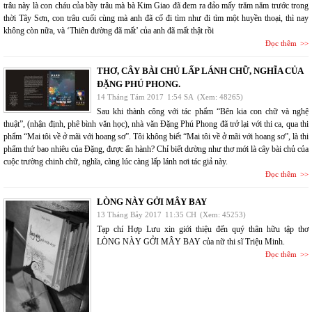
trâu này là con cháu của bầy trâu mà bà Kim Giao đã đem ra đảo mấy trăm năm trước trong
thời Tây Sơn, con trâu cuối cùng mà anh đã cố đi tìm như đi tìm một huyền thoại, thì nay
không còn nữa, và ‘Thiên đường đã mất’ của anh đã mất thật rồi
Đọc thêm
THƠ, CÂY BÀI CHỦ LẤP LÁNH CHỮ, NGHĨA CỦA
ĐẶNG PHÚ PHONG.
14 Tháng Tám 2017
1:54 SA
(Xem: 48265)
Sau khi thành công với tác phẩm “Bên kia con chữ và nghệ
thuật”, (nhận định, phê bình văn học), nhà văn Đặng Phú Phong đã trở lại với thi ca, qua thi
phẩm “Mai tôi về ở mãi với hoang sơ”. Tôi không biết “Mai tôi về ở mãi với hoang sơ”, là thi
phẩm thứ bao nhiêu của Đặng, được ấn hành? Chỉ biết dường như thơ mới là cây bài chủ của
cuộc trường chinh chữ, nghĩa, càng lúc càng lấp lánh nơi tác giả này.
Đọc thêm
LÒNG NÀY GỞI MÂY BAY
13 Tháng Bảy 2017
11:35 CH
(Xem: 45253)
Tạp chí Hợp Lưu xin giới thiệu đến quý thân hữu tập thơ
LÒNG NÀY GỞI MÂY BAY của nữ thi sĩ Triệu Minh.
Đọc thêm