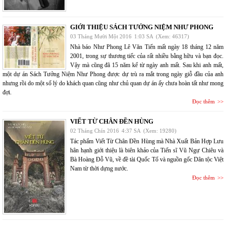
GIỚI THIỆU SÁCH TƯỞNG NIỆM NHƯ PHONG
03 Tháng Mười Một 2016
1:03 SA
(Xem: 46317)
Nhà báo Như Phong Lê Văn Tiến mất ngày 18 tháng 12 năm
2001, trong sự thương tiếc của rất nhiều bằng hữu và bạn đọc.
Vậy mà cũng đã 15 năm kể từ ngày anh mất. Sau khi anh mất,
một dự án Sách Tưởng Niệm Như Phong được dự trù ra mắt trong ngày giỗ đầu của anh
nhưng rồi do một số lý do khách quan cũng như chủ quan dự án ấy chưa hoàn tất như mong
đợi.
Đọc thêm
VIẾT TỪ CHÂN ĐỀN HÙNG
02 Tháng Chín 2016
4:37 SA
(Xem: 19280)
Tác phẩm Viết Từ Chân Đền Hùng mà Nhà Xuất Bản Hợp Lưu
hân hạnh giới thiệu là biên khảo của Tiến sĩ Vũ Ngự Chiêu và
Bà Hoàng Đỗ Vũ, về đề tài Quốc Tổ và nguồn gốc Dân tộc Việt
Nam từ thời dựng nước.
Đọc thêm