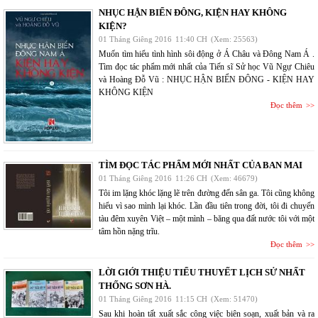
NHỤC HẬN BIỂN ĐÔNG, KIỆN HAY KHÔNG
KIỆN?
01 Tháng Giêng 2016
11:40 CH
(Xem: 25563)
Muốn tìm hiểu tình hình sôi động ở Á Châu và Đông Nam Á .
Tìm đọc tác phẩm mới nhất của Tiến sĩ Sử học Vũ Ngự Chiêu
và Hoàng Đỗ Vũ : NHỤC HẬN BIỂN ĐÔNG - KIỆN HAY
KHÔNG KIỆN
Đọc thêm
TÌM ĐỌC TÁC PHẨM MỚI NHẤT CỦA BAN MAI
01 Tháng Giêng 2016
11:26 CH
(Xem: 46679)
Tôi im lặng khóc lặng lẽ trên đường đến sân ga. Tôi cũng không
hiểu vì sao mình lại khóc. Lần đầu tiên trong đời, tôi đi chuyến
tàu đêm xuyên Việt – một mình – băng qua đất nước tôi với một
tâm hồn nặng trĩu.
Đọc thêm
LỜI GIỚI THIỆU TIỂU THUYẾT LỊCH SỬ NHẤT
THỐNG SƠN HÀ.
01 Tháng Giêng 2016
11:15 CH
(Xem: 51470)
Sau khi hoàn tất xuất sắc công việc biên soạn, xuất bản và ra