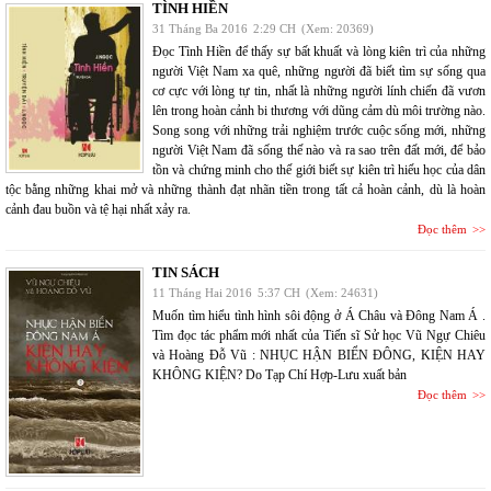
TÌNH HIỀN
31 Tháng Ba 2016
2:29 CH
(Xem: 20369)
Đọc Tình Hiền để thấy sự bất khuất và lòng kiên trì của những
người Việt Nam xa quê, những người đã biết tìm sự sống qua
cơ cực với lòng tự tin, nhất là những người lính chiến đã vươn
lên trong hoàn cảnh bi thương với dũng cảm dù môi trường nào.
Song song với những trải nghiệm trước cuộc sống mới, những
người Việt Nam đã sống thế nào và ra sao trên đất mới, để bảo
tồn và chứng minh cho thế giới biết sự kiên trì hiếu học của dân
tộc bằng những khai mở và những thành đạt nhãn tiền trong tất cả hoàn cảnh, dù là hoàn
cảnh đau buồn và tệ hại nhất xảy ra.
Đọc thêm
TIN SÁCH
11 Tháng Hai 2016
5:37 CH
(Xem: 24631)
Muốn tìm hiểu tình hình sôi động ở Á Châu và Đông Nam Á .
Tìm đọc tác phẩm mới nhất của Tiến sĩ Sử học Vũ Ngự Chiêu
và Hoàng Đỗ Vũ : NHỤC HẬN BIỂN ĐÔNG, KIỆN HAY
KHÔNG KIỆN? Do Tạp Chí Hợp-Lưu xuất bản
Đọc thêm