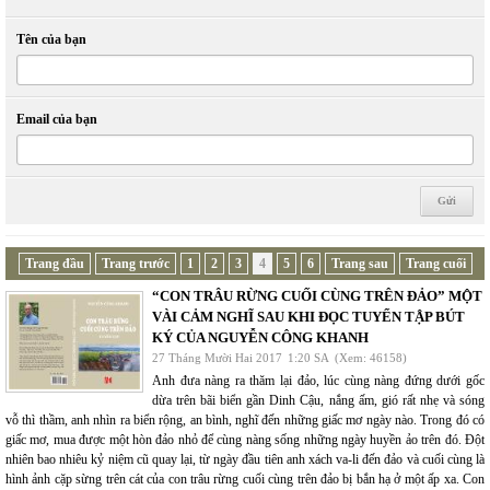
Tên của bạn
Email của bạn
Trang đầu
Trang trước
1
2
3
4
5
6
Trang sau
Trang cuối
“CON TRÂU RỪNG CUỐI CÙNG TRÊN ĐẢO” MỘT
VÀI CẢM NGHĨ SAU KHI ĐỌC TUYỂN TẬP BÚT
KÝ CỦA NGUYỄN CÔNG KHANH
27 Tháng Mười Hai 2017
1:20 SA
(Xem: 46158)
Anh đưa nàng ra thăm lại đảo, lúc cùng nàng đứng dưới gốc
dừa trên bãi biển gần Dinh Cậu, nắng ấm, gió rất nhẹ và sóng
vỗ thì thầm, anh nhìn ra biển rộng, an bình, nghĩ đến những giấc mơ ngày nào. Trong đó có
giấc mơ, mua được một hòn đảo nhỏ để cùng nàng sống những ngày huyền ảo trên đó. Đột
nhiên bao nhiêu kỷ niệm cũ quay lại, từ ngày đầu tiên anh xách va-li đến đảo và cuối cùng là
hình ảnh cặp sừng trên cát của con trâu rừng cuối cùng trên đảo bị bắn hạ ở một ấp xa. Con