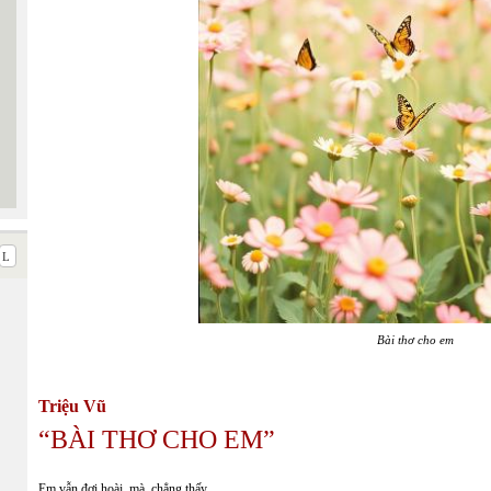
Bài thơ cho em
Triệu Vũ
“BÀI THƠ CHO EM”
Em vẫn đợi hoài, mà chẳng thấy…