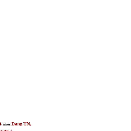
ũ
Dang TN,
-
nhạc