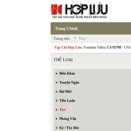
Trang Chính
›
Trang nhà
Thơ
- Tạp Chí Hợp Lưu
Fountain Valley,
CA 92708
- USA
THỂ LOẠI
Biên Khảo
Truyện Ngắn
Bài Mới
Tiểu Luận
Thơ
Phỏng Vấn
Ký / Tùy Bút