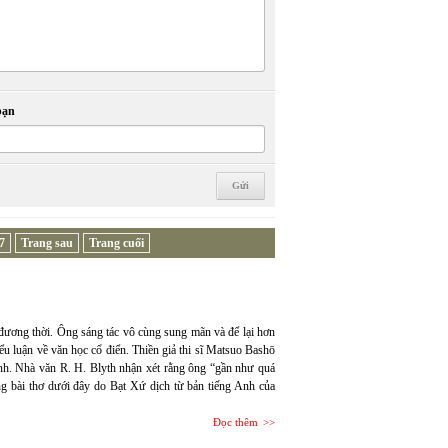
bạn
7
Trang sau
Trang cuối
 đương thời. Ông sáng tác vô cùng sung mãn và để lại hơn
iểu luận về văn học cổ điển. Thiền giả thi sĩ Matsuo Bashō
ình. Nhà văn R. H. Blyth nhận xét rằng ông “gần như quá
ng bài thơ dưới đây do Bạt Xứ dịch từ bản tiếng Anh của
Đọc thêm