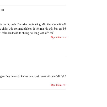
THU
ầy tình tự mùa Thu trên bờ úa nắng, để riêng che một cõi
chớm ướt, sợi mưa chỉ còn là nỗi run rẩy trên bàn tay bé
sâu thẳm âm thanh là những hạt long lanh đến thế.
Đọc thêm
gió cũng theo về / không hẹn trước, mà chiều như đã đợi /
Đọc thêm