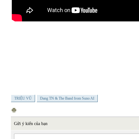
TRIỆU VŨ
Dang TN & The Band from Suno AI
Gửi ý kiến của bạn