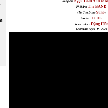
Ngọc Tuấn Anh & 
Song ca:
ữ:
The BAND
Phối âm:
Suno
(
Từ Ứng Dụng
)
TCHL
Studio
:
m
Đặng Hiề
Video editor :
California April -15- 2025