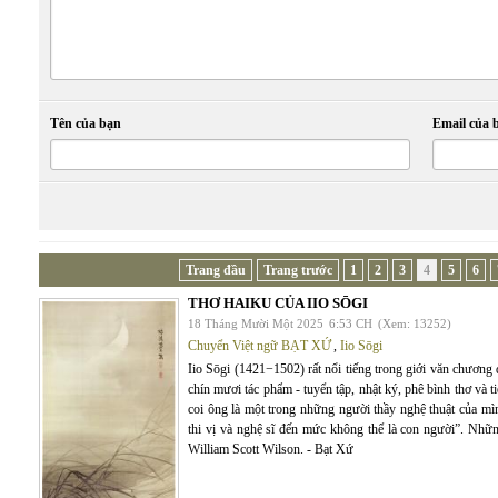
Tên của bạn
Email của 
Trang đầu
Trang trước
1
2
3
4
5
6
THƠ HAIKU CỦA IIO SŌGI
18 Tháng Mười Một 2025
6:53 CH
(Xem: 13252)
Chuyển Việt ngữ BẠT XỨ
,
Iio Sōgi
Iio Sōgi (1421−1502) rất nổi tiếng trong giới văn chương
chín mươi tác phẩm - tuyển tập, nhật ký, phê bình thơ và t
coi ông là một trong những người thầy nghệ thuật của m
thi vị và nghệ sĩ đến mức không thể là con người”. Nhữ
William Scott Wilson. - Bạt Xứ