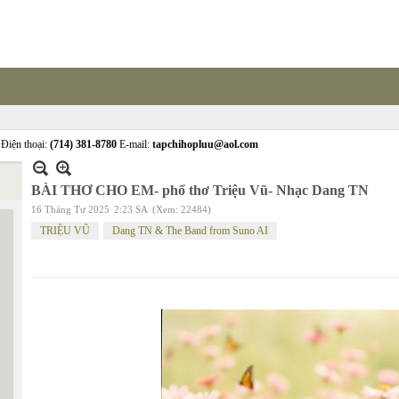
Điện thoại:
(714) 381-8780
E-mail:
tapchihopluu@aol.com
BÀI THƠ CHO EM- phổ thơ Triệu Vũ- Nhạc Dang TN
16 Tháng Tư 2025
2:23 SA
(Xem: 22484)
TRIỆU VŨ
Dang TN & The Band from Suno AI