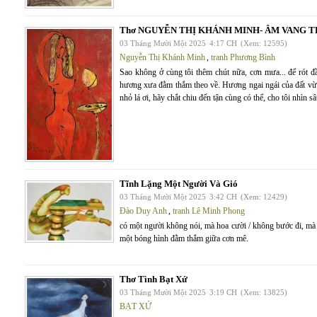
Thơ NGUYỄN THỊ KHÁNH MINH- ÂM VANG 
03 Tháng Mười Một 2025
4:17 CH
(Xem: 12595)
Nguyễn Thị Khánh Minh
,
tranh Phương Bình
Sao không ở cùng tôi thêm chút nữa, cơn mưa... để rót đ
hương xưa đằm thắm theo về. Hương ngai ngái của đất vừa 
nhỏ lá ơi, hãy chắt chiu đến tận cùng có thể, cho tôi nhìn 
Tĩnh Lặng Một Người Và Gió
03 Tháng Mười Một 2025
3:42 CH
(Xem: 12429)
Đào Duy Anh
,
tranh Lê Minh Phong
có một người không nói, mà hoa cười / không bước đi, mà 
một bóng hình đằm thắm giữa cơn mê.
Thơ Tình Bạt Xứ
03 Tháng Mười Một 2025
3:19 CH
(Xem: 13825)
BẠT XỨ