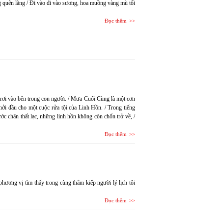
g quên lãng / Đi vào đi vào sương, hoa muồng vàng mù tối
Đọc thêm
rơi vào bên trong con người. / Mưa Cuối Cùng là một cơn
hởi đầu cho một cuộc rửa tội của Linh Hồn. / Trong tiếng
ớc chân thất lạc, những linh hồn không còn chốn trở về, /
Đọc thêm
phương vị tìm thấy trong cùng thẳm kiếp người lý lịch tôi
Đọc thêm