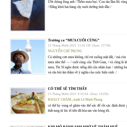
Ướt chùng lòng anh / Thềm mưa bụi / Con tàu lầm lũi vùn
/ Đắng khói hai hàng cây nuôi dưỡng tình đầu /
Trường ca “MƯA CUỐI CÙNG”
13 Tháng Mười 2025
11:02 CH
(Xem: 15758)
NGUYỄN CHÍ TRUNG
Có những cơn mưa không chỉ rơi xuống mặt đất, / mà còn 
mưa như thế — / cuối cùng của Thời Gian, / và cũng là k
mưa, Thi Sĩ nghe được tiếng dội của nhân loại: / những bư
và câu hỏi âm thầm về ý nghĩa của cuộc hiện sinh. /
CÓ THỂ SẼ TÌM THẤY
13 Tháng Mười 2025
9:10 SA
(Xem: 15256)
KHALY CHÀM
,
tranh Lê Minh Phong
có thể hy vọng sẽ ghim vào thể xác để rồi xác định được 
thất tung từ lúc tổ tiên đã hòa tan vào bóng tối.
KHI MÔ RẢNH ANH NHỚ VỀ THĂM HUẾ