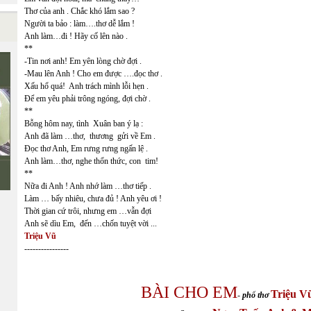
Thơ của anh . Chắc khó lắm sao ?
Người ta bảo : làm….thơ dễ lắm !
Anh làm…đi ! Hãy cố lên nào .
**
-Tin nơi anh! Em yên lòng chờ đợi .
-Mau lên Anh ! Cho em được ….đọc thơ .
Xấu hổ quá! Anh trách mình lỗi hẹn .
Để em yêu phải trông ngóng, đợi chờ .
**
Bỗng hôm nay, tình Xuân ban ý lạ :
Anh đã làm …thơ, thương gửi về Em .
Đọc thơ Anh, Em rưng rưng ngấn lệ .
Anh làm…thơ, nghe thổn thức, con tim!
**
Nữa đi Anh ! Anh nhớ làm …thơ tiếp .
Làm … bấy nhiêu, chưa đủ ! Anh yêu ơi !
Thời gian cứ trôi, nhưng em …vẫn đợi
Anh sẽ dìu Em, đến …chốn tuyệt vời ...
Triệu Vũ
----------------
BÀI CHO EM
Triệu V
-
phổ thơ