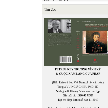
LÊ DUY NGUYÊN
LÊ GIANG TRẦN
lê hữu
Tìm đọc
LÊ LAN THU
Lê Minh Hiền
LÊ MINH HIỂN
LÊ MINH NHỰT
LÊ MINH PHONG
Lê Ngân Hằng
Lê Nguyệt Minh
Lê Nho Quế Sơn
Le Nouvel Observateur
LE PAYS
Lê Phong Quan
LÊ QUỲNH MAI
LÊ THÁNH THƯ
PETRUS KEY TRƯƠNG VĨNH KÝ
Lê Thị Dương
& CUỘC XÂM LĂNG CỦA PHÁP
LÊ THỊ HUỆ
LÊ THỊ THẤM VÂN
(Biên khảo sử học Việt Nam xã hội văn hóa.)
Lê Thị Thanh Thảo
Tác giả VŨ NGỰ CHIÊU PhD, JD
Lê Thị Thanh Thảo chuyển ngữ
Sách gần 850 trang / chia làm Hai Tập
LÊ THỜI TÂN
Gía mỗi tập :
$30.00
USD
LÊ TRÀ MY
Tạp chí Hợp-Lưu xuất bản 11-2019
LÊ VĂN HIẾU
Lê Văn Khoa