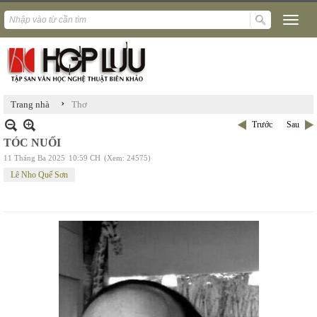
›
Trang nhà
Thơ
Trước
Sau
TÓC NUỐI
11 Tháng Ba 2025
10:59 CH
(Xem: 24575)
Lê Nho Quế Sơn