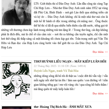
LTS: Giới thiệu thi sĩ Đào Duy Anh- Lần đầu cộng tác cùng Tạp
Chí Hợp Lưu – Nhà thơ Đào Duy Anh sinh năm 1952 tại vùng
đất Phù Cát, Bình Định – nơi gió Lào thổi qua những triền cát
và ký ức – Đào Duy Anh không chỉ là một nhà thơ mà còn là
một kẻ lữ hành cô độc trong những cõi mộng mơ... Ông thuộc
thế hệ thi sĩ đã đi qua nhiều biến thiên của đất nước, tiếng gọi từ
những vết thương chưa kịp lành trong những trái tim lặng lẽ. / Trong thơ ông, cái đẹp không
phải là đích đến, mà là chỗ rẽ của cảm xúc – nơi thi ca không cần tuyên ngôn, chỉ cần một
hơi thở cũng đủ thắp sáng cả một khoảng tối chưa kịp gọi tên. Trân trọng mời quí Văn Thi
Hữu và Bạn đọc của Hợp Lưu cùng bước vào thế giới thi ca của Đào Duy Anh. Tạp Chí
Hợp Lưu
Đọc thêm
THƠ HUỲNH LIỄU NGẠN – MẤY KIẾP LUÂN HỒI
22 Tháng Bảy 2025
11:16 CH
(Xem: 14914)
Huỳnh Liễu Ngạn
,
tranh Vũ Thái Hòa
những dòng sông đã bỏ tôi đi thật xa / cuộc đời thì vẫn vậy / vẫn
mỗi ngày nỗi nhớ lại ùn lên / làm sao quên / con đường về / trần
gian không tiếng gọi / em vội vàng chi / qua sông hồ biển thẳm /
mà lãng quên từ mấy kiếp luân hồi /
Đọc thêm
thơ- Hoàng Thị Bích Hà - ÁNH MẮT XƯA