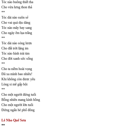
Tóc nào buông thiết tha
Cho vừa lưng thon thả
**
Tóc dài nào suôn sẻ
Cho vai quá dịu dàng
Tóc nào mây bay sang
Cho ngày êm lụa trắng
**
Tóc dài nào sóng lượn
Cho đất trời lặng im
Tóc nào hình trái tim
Cho đời xanh sức sống
**
Cho ta niềm hoài vọng
Đã xa mình bao nhiêu!
Khi không còn được yêu
Lòng si mê gấp bội
**
Cho một người đứng tuổi
Bỗng nhiên mang kính hồng
Cho một người lớn tuổi
Đứng ngẩn hè phố đông
Lê Nho Quế Sơn
**