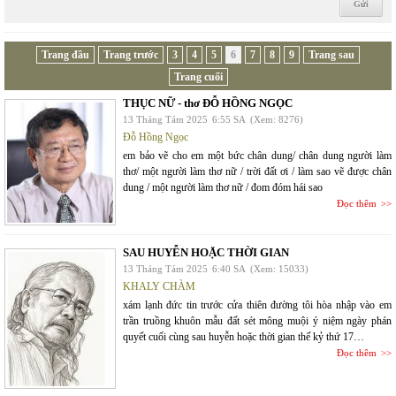
Trang đầu
Trang trước
3
4
5
6
7
8
9
Trang sau
Trang cuối
THỤC NỮ - thơ ĐỖ HỒNG NGỌC
13 Tháng Tám 2025
6:55 SA
(Xem: 8276)
Đỗ Hồng Ngọc
em bảo vẽ cho em một bức chân dung/ chân dung người làm
thơ/ một người làm thơ nữ / trời đất ơi / làm sao vẽ được chân
dung / một người làm thơ nữ / đom đóm hái sao
Đọc thêm
SAU HUYỄN HOẶC THỜI GIAN
13 Tháng Tám 2025
6:40 SA
(Xem: 15033)
KHALY CHÀM
xám lạnh đức tin trước cửa thiên đường tôi hòa nhập vào em
trần truồng khuôn mẫu đất sét mông muội ý niệm ngày phán
quyết cuối cùng sau huyễn hoặc thời gian thế kỷ thứ 17…
Đọc thêm