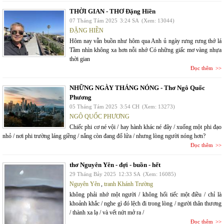
THỜI GIAN - THƠ Đặng Hiền
07 Tháng Tám 2025
3:24 SA
(Xem: 13044)
ĐẶNG HIỀN
Hôm nay vẫn buồn như hôm qua Anh ủ ngày rưng rưng thớ lá
Tầm nhìn không xa hơn nỗi nhớ Có những giấc mơ vàng nhựa
thời gian
Đọc thêm
NHỮNG NGÀY THÁNG NÓNG - Thơ Ngô Quốc
Phương
05 Tháng Tám 2025
3:54 CH
(Xem: 13273)
NGÔ QUỐC PHƯƠNG
Chiếc phi cơ né vội / hay hành khác né đây / xuống một phi đạo
nhỏ / nơi phi trường láng giềng / nắng còn đang đổ lửa / nhưng lòng người nóng hơn?
Đọc thêm
thơ Nguyên Yên - đợi - buồn - hết
29 Tháng Bảy 2025
12:33 SA
(Xem: 16085)
Nguyên Yên
,
tranh Khánh Trường
không phải nhớ một người / không hối tiếc một điều / chỉ là
khoảnh khắc / nghe gì đó lệch đi trong lòng / người thân thương
/ thành xa lạ / và vết nứt mở ra /
Đọc thêm