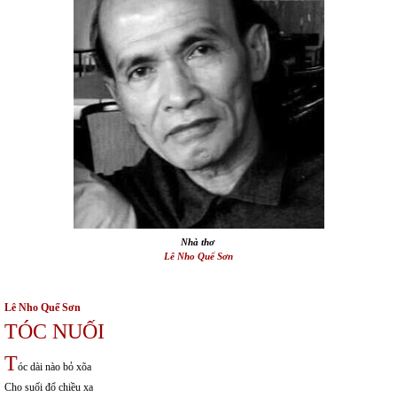
Nhà thơ
Lê Nho Quế Sơn
Lê Nho Quế Sơn
TÓC NUỐI
T
óc dài nào bỏ xõa
Cho suối đổ chiều xa