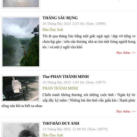
THÁNG SÁU RỤNG
26 Tháng Bảy 2025
2:53 SA
(Xem: 15806)
Đào Duy Anh
Tôi đi qua tháng Sáu bằng một giấc ngái ngủ / đạp vỡ tiếng ve
chưa kịp gào / trên sân thượng nhà ai còn một bóng người hong
tóc / và một ý nghĩ vừa khô
Đọc thêm
Thơ PHAN THÀNH MINH
26 Tháng Bảy 2025
1:03 SA
(Xem: 13877)
PHAN THÀNH MINH
Chiến tranh không thương xót những cuộc tình / Ngăn ký ức
xếp đầy kỷ niệm / Những bài thơ tình vẫn giấu kín / Hạnh phúc
nồng nàn khi ta biết xa nhau
Đọc thêm
THƠ ĐÀO DUY ANH
23 Tháng Bảy 2025
12:49 SA
(Xem: 16070)
Đào Duy Anh