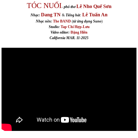
TÓC NUỐI
Lê Nho Quế Sơn
-
phổ thơ
Dang TN
Lê Tuấn An
Nhạc:
&
Tiếng hát
:
Nhạc nền:
The BAND
(
từ ứng dụng Suno
)
Studio:
Tap Chí Hợp-Lưu
Video editor:
Đặng Hiền
California MAR. 11-2025