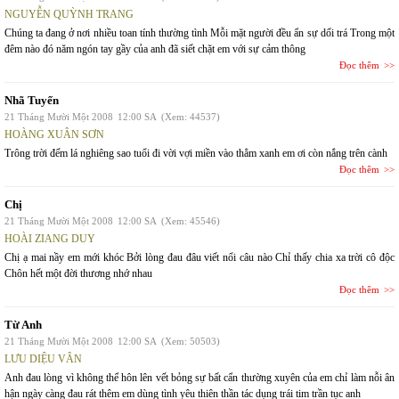
NGUYỄN QUỲNH TRANG
Chúng ta đang ở nơi nhiều toan tính thường tình Mỗi mặt người đều ẩn sự dối trá Trong một
đêm nào đó năm ngón tay gầy của anh đã siết chặt em với sự cảm thông
Đọc thêm
Nhã Tuyến
21 Tháng Mười Một 2008
12:00 SA
(Xem: 44537)
HOÀNG XUÂN SƠN
Trông trời đếm lá nghiêng sao tuổi đi vời vợi miền vào thẳm xanh em ơi còn nắng trên cành
Đọc thêm
Chị
21 Tháng Mười Một 2008
12:00 SA
(Xem: 45546)
HOÀI ZIANG DUY
Chị ạ mai nầy em mới khóc Bởi lòng đau đâu viết nổi câu nào Chỉ thấy chia xa trời cô độc
Chôn hết một đời thương nhớ nhau
Đọc thêm
Từ Anh
21 Tháng Mười Một 2008
12:00 SA
(Xem: 50503)
LƯU DIỆU VÂN
Anh đau lòng vì không thể hôn lên vết bỏng sự bất cẩn thường xuyên của em chỉ làm nỗi ân
hận ngày càng đau rát thêm em dùng tình yêu thiên thần tác dụng trái tim trần tục anh