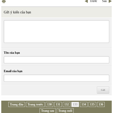
Trước
Sau
Gửi ý kiến của bạn
Tên của bạn
Email của bạn
Trang đầu
Trang trước
130
131
132
133
134
135
136
Trang sau
Trang cuối