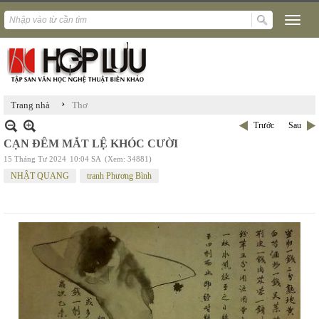
›
Trang nhà
Thơ
Trước
Sau
CẠN ĐÊM MẮT LỆ KHÓC CƯỜI
15 Tháng Tư 2024
10:04 SA
(Xem: 34881)
NHẬT QUANG
tranh Phương Bình