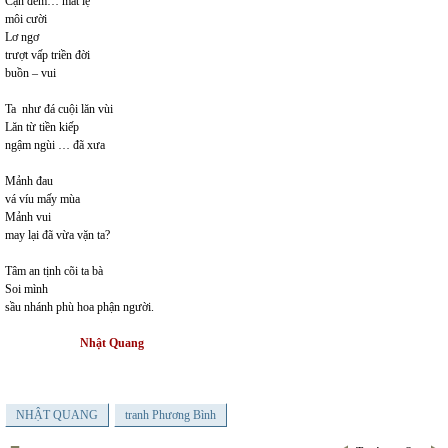
Cạn đêm… mắt lệ
môi cười
Lơ ngơ
trượt vấp triền đời
buồn – vui
Ta như đá cuội lăn vùi
Lăn từ tiền kiếp
ngậm ngùi … đã xưa
Mảnh đau
vá víu mấy mùa
Mảnh vui
may lại đã vừa vặn ta?
Tâm an tịnh cõi ta bà
Soi mình
sầu nhánh phù hoa phận người.
Nhật Quang
NHẬT QUANG
tranh Phương Bình