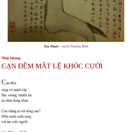
Toa Thuốc
-
tranh Phương Bình
Nhật Quang
CẠN ĐÊM MẮT LỆ KHÓC CƯỜI
C
ạn đêm
vàng võ mảnh sầu
Bạc vương nhánh tóc
áo nhàu dung nhan
Còn chăng ta với nồng nàn?
Đếm xanh xuân rụng
vơi tan cuộc người