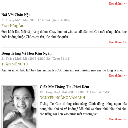
Đọc thêm
Nói Với Cháu Nội
21 Tháng Mười Một 2008
12:00 SA
(Xem: 49807)
Phạm Hồng Ân
Đeo kính lão, Nội sắp hàng đi học Chạy hụt hơi vẫn sau đít đàn em Chỉ mỗi tiếng chào, đọc
hoài không thuộc Chỉ có cái tên, lúc nhớ lúc quên.
Đọc thêm
Bóng Trăng Và Hoa Kim Ngân
21 Tháng Mười Một 2008
12:00 SA
(Xem: 51111)
TRẦN MỘNG TÚ
Anh tự nhiên bốc hơi bay lên tan thành nước mưa anh rơi phương nào em mở lòng lá nhỏ.
Đọc thêm
Giấc Mơ Tháng Tư , Phơi Đêm
19 Tháng Mười Một 2008
12:00 SA
(Xem: 45358)
NGUYỄN HOÀNG VÂN ANH
Tháng Tư Con đường rớm nắng Cánh đồng trắng ngọn lúa
đòng Nỗi nhớ có về không? Mà phố xa nhức nhối Nỗi nhớ cồn
cào tiếng gọi Lăn vào nước mắt thương yêu
Đọc thêm