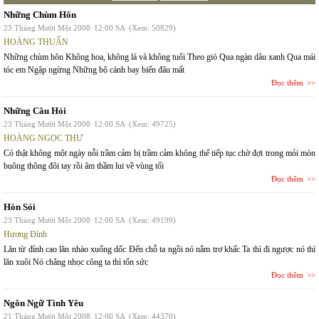
Những Chùm Hôn
23 Tháng Mười Một 2008
12:00 SA
(Xem: 50829)
HOÀNG THUẤN
Những chùm hôn Không hoa, không lá và không tuổi Theo gió Qua ngàn dâu xanh Qua mái
tóc em Ngập ngừng Những bộ cánh bay biến đâu mất
Đọc thêm
Những Câu Hỏi
23 Tháng Mười Một 2008
12:00 SA
(Xem: 49725)
HOÀNG NGỌC THƯ
Có thật không một ngày nỗi trầm cảm bị trầm cảm không thể tiếp tục chờ đợi trong mỏi mòn
buông thõng đôi tay rồi âm thầm lui về vùng tối
Đọc thêm
Hòn Sỏi
23 Tháng Mười Một 2008
12:00 SA
(Xem: 49199)
Hương Đình
Lăn từ đỉnh cao lăn nhào xuống dốc Đến chỗ ta ngồi nó nằm trơ khấc Ta thì đi ngược nó thì
lăn xuôi Nó chẳng nhọc công ta thì tốn sức
Đọc thêm
Ngôn Ngữ Tình Yêu
21 Tháng Mười Một 2008
12:00 SA
(Xem: 44370)