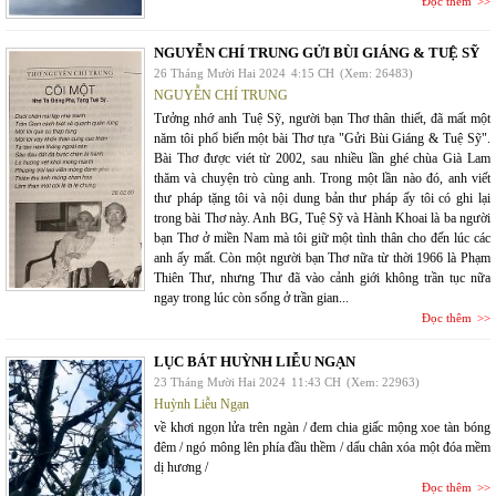
Đọc thêm
NGUYỄN CHÍ TRUNG GỬI BÙI GIÁNG & TUỆ SỸ
26 Tháng Mười Hai 2024
4:15 CH
(Xem: 26483)
NGUYỄN CHÍ TRUNG
Tưởng nhớ anh Tuệ Sỹ, người bạn Thơ thân thiết, đã mất một
năm tôi phổ biến một bài Thơ tựa "Gửi Bùi Giáng & Tuệ Sỹ".
Bài Thơ được viét từ 2002, sau nhiều lần ghé chùa Già Lam
thăm và chuyện trò cùng anh. Trong một lần nào đó, anh viết
thư pháp tặng tôi và nội dung bản thư pháp ấy tôi có ghi lại
trong bài Thơ này. Anh BG, Tuệ Sỹ và Hành Khoai là ba người
bạn Thơ ở miền Nam mà tôi giữ một tình thân cho đến lúc các
anh ấy mất. Còn một người bạn Thơ nữa từ thời 1966 là Phạm
Thiên Thư, nhưng Thư đã vào cảnh giới không trần tục nữa
ngay trong lúc còn sống ở trần gian...
Đọc thêm
LỤC BÁT HUỲNH LIỄU NGẠN
23 Tháng Mười Hai 2024
11:43 CH
(Xem: 22963)
Huỳnh Liễu Ngạn
về khơi ngọn lửa trên ngàn / đem chia giấc mộng xoe tàn bóng
đêm / ngó mông lên phía đầu thềm / dấu chân xóa một đóa mềm
dị hương /
Đọc thêm