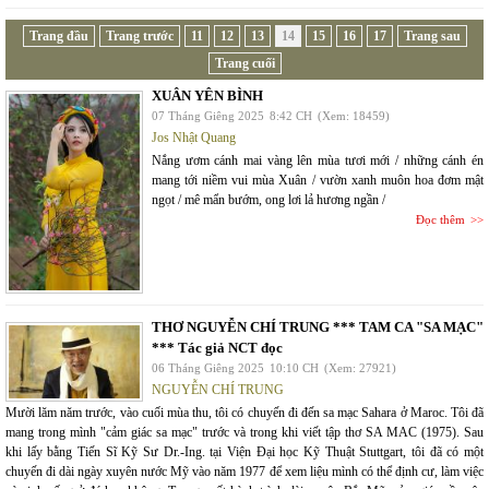
Trang đầu
Trang trước
11
12
13
14
15
16
17
Trang sau
Trang cuối
XUÂN YÊN BÌNH
07 Tháng Giêng 2025
8:42 CH
(Xem: 18459)
Jos Nhật Quang
Nắng ươm cánh mai vàng lên mùa tươi mới / những cánh én
mang tới niềm vui mùa Xuân / vườn xanh muôn hoa đơm mật
ngọt / mê mẩn bướm, ong lơi lả hương ngần /
Đọc thêm
THƠ NGUYỄN CHÍ TRUNG *** TAM CA "SA MẠC"
*** Tác giả NCT đọc
06 Tháng Giêng 2025
10:10 CH
(Xem: 27921)
NGUYỄN CHÍ TRUNG
Mười lăm năm trước, vào cuối mùa thu, tôi có chuyến đi đến sa mạc Sahara ở Maroc. Tôi đã
mang trong mình "cảm giác sa mạc" trước và trong khi viết tập thơ SA MAC (1975). Sau
khi lấy bằng Tiến Sĩ Kỹ Sư Dr.-Ing. tại Viện Đại học Kỹ Thuật Stuttgart, tôi đã có một
chuyến đi dài ngày xuyên nước Mỹ vào năm 1977 để xem liệu mình có thể định cư, làm việc