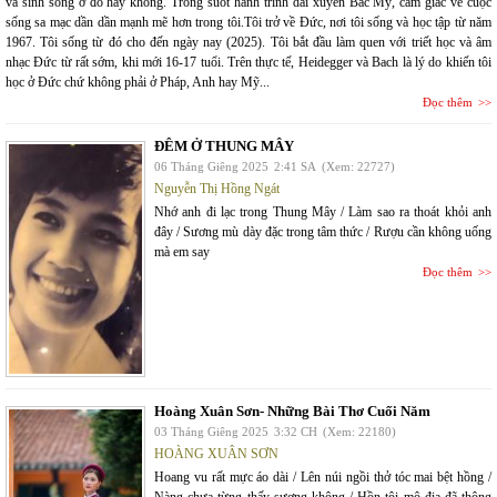
và sinh sống ở đó hay không. Trong suốt hành trình dài xuyên Bắc Mỹ, cảm giác về cuộc
sống sa mạc dần dần mạnh mẽ hơn trong tôi.Tôi trở về Đức, nơi tôi sống và học tập từ năm
1967. Tôi sống từ đó cho đến ngày nay (2025). Tôi bắt đầu làm quen với triết học và âm
nhạc Đức từ rất sớm, khi mới 16-17 tuổi. Trên thực tế, Heidegger và Bach là lý do khiến tôi
học ở Đức chứ không phải ở Pháp, Anh hay Mỹ...
Đọc thêm
ĐÊM Ở THUNG MÂY
06 Tháng Giêng 2025
2:41 SA
(Xem: 22727)
Nguyễn Thị Hồng Ngát
Nhớ anh đi lạc trong Thung Mây / Làm sao ra thoát khỏi anh
đây / Sương mù dày đặc trong tâm thức / Rượu cần không uống
mà em say
Đọc thêm
Hoàng Xuân Sơn- Những Bài Thơ Cuối Năm
03 Tháng Giêng 2025
3:32 CH
(Xem: 22180)
HOÀNG XUÂN SƠN
Hoang vu rất mực áo dài / Lên núi ngồi thở tóc mai bệt hồng /