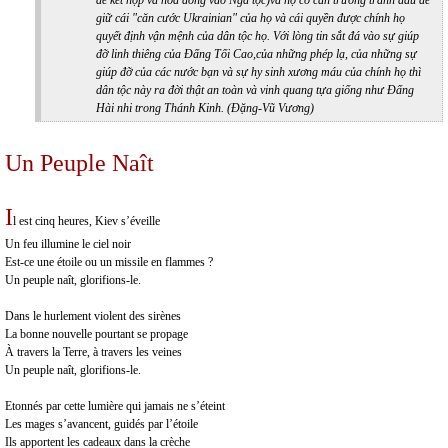
để kết hợp và hòa đồng vào Nga tộc)và họ cố can trường tranh đấu để
giữ cái "căn cước Ukrainian" của họ và cái quyền được chính họ
quyết định vận mệnh của dân tộc họ. Với lòng tin sắt đá vào sự giúp
đỡ linh thiêng của Đấng Tối Cao,của những phép lạ, của những sự
giúp đỡ của các nước bạn và sự hy sinh xương máu của chính họ thì
dân tộc này ra đời thật an toàn và vinh quang tựa giống như Đấng
Hài nhi trong Thánh Kinh.
(Đặng-Vũ Vương)
Un Peuple Naît
I
l est cinq heures, Kiev s’éveille
Un feu illumine le ciel noir
Est-ce une étoile ou un missile en flammes ?
Un peuple naît, glorifions-le.
Dans le hurlement violent des sirènes
La bonne nouvelle pourtant se propage
À travers la Terre, à travers les veines
Un peuple naît, glorifions-le.
Etonnés par cette lumière qui jamais ne s’éteint
Les mages s’avancent, guidés par l’étoile
Ils apportent les cadeaux dans la crèche