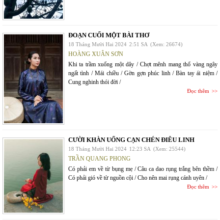
ĐOẠN CUỐI MỘT BÀI THƠ
18 Tháng Mười Hai 2024
2:51 SA
(Xem: 26674)
HOÀNG XUÂN SƠN
Khi ta trầm xuống một dây / Chợt mênh mang thổ vàng ngây
ngất tình / Mái chiều / Gờn gợn phúc linh / Bàn tay ái niệm /
Cung nghinh thói đời /
Đọc thêm
CƯỜI KHÀN UỐNG CẠN CHÉN ĐIÊU LINH
18 Tháng Mười Hai 2024
12:23 SA
(Xem: 25544)
TRẦN QUANG PHONG
Có phải em về từ bụng mẹ / Câu ca dao rụng trắng bên thềm /
Có phải gió về từ nguồn cội / Cho nên mai rụng cánh uyên /
Đọc thêm