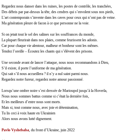
Regardez nous danser dans les ruines, les postes de contrôle, les tranchées,
Des débris par par-dessus la tête, des cendres qui s’envolent sous nos pieds,
L’art contemporain s’invente dans les caves pour ceux qui n’ont pas de veine.
Ma génération pleure de facon à ce que personne ne la voie.
Si on jetait tout le sel des salines sur les souffrances du monde,
La plupart fleurirait dans nos plaies, comme feurissent les adonis.
Car pour chaque vie alentour, malheur et bonheur sont les mêmes.
Tendez l’oreille – Écoutez les chants qui s’élèvent des prisons.
Une seconde avant de lancer l’attaque, nous nous recommandons à Dieu,
S’il existe, il porte l’uniforme de ma génération.
Qui sait s’il nous accueillera ? il n’y a nul saint parmi nous.
Regardez notre fureur, regardez notre amour passionné.
Lorsqu’une ombre noire s’est dressée de Marioupol jusqu’à la Hoverla,
Nous nous sommes battus comme si c’était la dernière fois,
Et les meilleurs d’entre nous sont morts.
Mais si, tout comme nous, avec joie et détemination,
Tu lis ceci à voix haute en Ukrainien
Alors nous avons lutté dignement.
Pavlo Vyshebaba
, du front d’Ukraine, juin 2022