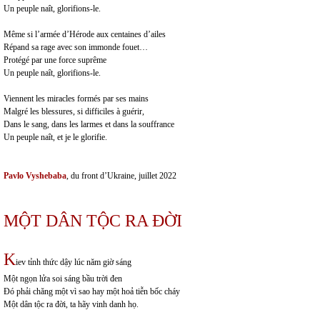
Un peuple naît, glorifions-le.
Même si l’armée d’Hérode aux centaines d’ailes
Répand sa rage avec son immonde fouet…
Protégé par une force suprême
Un peuple naît, glorifions-le.
Viennent les miracles formés par ses mains
Malgré les blessures, si difficiles à guérir,
Dans le sang, dans les larmes et dans la souffrance
Un peuple naît, et je le glorifie.
Pavlo Vyshebaba
, du front d’Ukraine, juillet 2022
MỘT DÂN TỘC RA ĐỜI
K
iev tỉnh thức dậy lúc năm giờ sáng
Một ngọn lửa soi sáng bầu trời đen
Đó phải chăng một vì sao hay một hoả tiễn bốc cháy
Một dân tộc ra đời, ta hãy vinh danh họ.