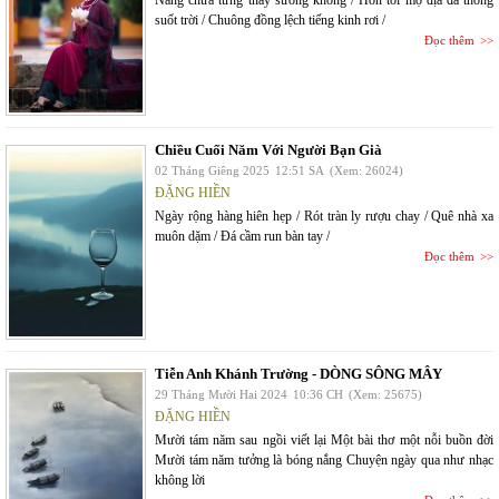
Nàng chưa từng thấy sương không / Hồn tôi mộ địa đã thông
suốt trời / Chuông đồng lệch tiếng kinh rơi /
Đọc thêm
Chiều Cuối Năm Với Người Bạn Già
02 Tháng Giêng 2025
12:51 SA
(Xem: 26024)
ĐẶNG HIỀN
Ngày rộng hàng hiên hẹp / Rót tràn ly rượu chay / Quê nhà xa
muôn dặm / Đá cầm run bàn tay /
Đọc thêm
Tiễn Anh Khánh Trường - DÒNG SÔNG MÂY
29 Tháng Mười Hai 2024
10:36 CH
(Xem: 25675)
ĐẶNG HIỀN
Mười tám năm sau ngồi viết lại Một bài thơ một nỗi buồn đời
Mười tám năm tưởng là bóng nắng Chuyện ngày qua như nhạc
không lời