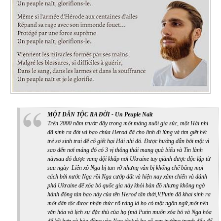
MỘT DÂN TỘC RA ĐỜI - Un Peuple Naît
Trên 2000 năm trước đây trong một máng nuôi gia súc, một Hài nhi
đã sinh ra đời và bạo chúa Herod đã cho lính đi lùng và tìm giết hết
trẻ sơ sinh trai để cố giết hại Hài nhi đó. Được hướng dẫn bởi một vì
sao đến nơi máng đó có 3 vị thông thái mang quà biếu và Tin lành
nàysau đó được vang dội khắp nơi Ukraine tuy giành được độc lập từ
sau ngày Liên xô Nga bị tan vỡ nhưng vẫn bị khống chế bằng mọi
cách bởi nước Nga rồi Nga cướp đất và hiện nay xâm chiến và đánh
phá Ukraine để xóa bỏ quốc gia này khỏi bàn đồ nhưng không ngờ
hành động tàn bạo này của tên Herod tân thời,V.Putin đã khai sinh ra
một dân tộc được nhận thức rõ ràng là họ có một ngôn ngữ,một nền
văn hóa và lịch sự đặc thù của họ (mà Putin muốn xóa bỏ và Nga hóa