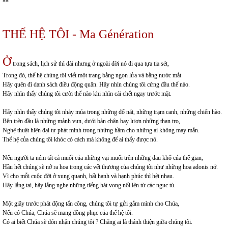
**
THẾ HỆ TÔI - Ma Génération
Ở
trong sách, lịch sử thì dài nhưng ở ngoài đời nó đi qua tựa tia sét,
Trong đó, thế hệ chúng tôi viết một trang bằng ngọn lửa và bằng nước mắt
Hãy quên đi danh sách điều động quân. Hãy nhìn chúng tôi cứng đầu thế nào.
Hãy nhìn thấy chúng tôi cười thế nào khi nhìn cái chết ngay trước mặt.
Hãy nhìn thấy chúng tôi nhảy múa trong những đổ nát, những trạm canh, những chiến hào.
Bên trên đầu là những mảnh vụn, dưới bàn chân bay lượn những than tro,
Nghệ thuật hiện đại tự phát minh trong những hầm cho những ai không may mắn.
Thế hệ của chúng tôi khóc có cách mà không để ai thấy được nó.
Nếu người ta ném tất cả muối của những vại muối trên những đau khổ của thế gian,
Hầu hết chúng sẽ nở ra hoa trong các vết thương của chúng tôi như những hoa adonis nở.
Vì cho mỗi cuộc đời ở xung quanh, bất hạnh và hạnh phúc thì hệt nhau.
Hãy lắng tai, hãy lắng nghe những tiếng hát vọng nổi lên từ các ngục tù.
Một giây trước phát động tấn công, chúng tôi tự gửi gắm mình cho Chúa,
Nếu có Chúa, Chúa sẽ mang đồng phục của thế hệ tôi.
Có ai biết Chúa sẽ đón nhận chúng tôi ? Chẳng ai là thánh thiện giữa chúng tôi.