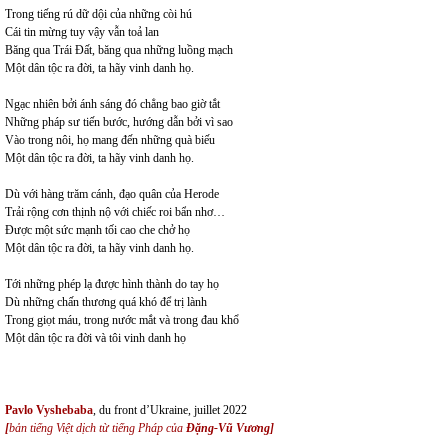
Trong tiếng rú dữ dội của những còi hú
Cái tin mừng tuy vậy vẫn toả lan
Băng qua Trái Đất, băng qua những luồng mạch
Một dân tộc ra đời, ta hãy vinh danh họ.
Ngạc nhiên bởi ánh sáng đó chẳng bao giờ tắt
Những pháp sư tiến bước, hướng dẫn bởi vì sao
Vào trong nôi, họ mang đến những quà biếu
Một dân tộc ra đời, ta hãy vinh danh họ.
Dù với hàng trăm cánh, đạo quân của Herode
Trải rộng cơn thịnh nộ với chiếc roi bẩn nhơ…
Được một sức mạnh tối cao che chở họ
Một dân tộc ra đời, ta hãy vinh danh họ.
Tới những phép lạ được hình thành do tay họ
Dù những chấn thương quá khó để trị lành
Trong giọt máu, trong nước mắt và trong đau khổ
Một dân tộc ra đời và tôi vinh danh họ
Pavlo Vyshebaba
, du front d’Ukraine, juillet 2022
[
bản tiếng Việt dịch từ tiếng Pháp của
Đặng-Vũ Vương]