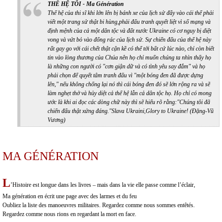
THẾ HỆ TÔI - Ma Génération
Thế hệ của thi sĩ khi lớn lên bị bánh xe của lịch sử đẩy vào cái thế phải
viết một trang sử thật bi hùng,phải đấu tranh quyết liệt vì số mạng và
định mệnh của cả một dân tộc và đất nước Ukraine có cơ nguy bị diệt
vong và vứt bỏ vào đống rác của lịch sử. Sự chiến đấu của thế hệ này
rất gay go với cái chết thật cận kề có thể tới bất cứ lúc nào, chỉ còn biết
tin vào lòng thương của Chúa nên họ chỉ muốn chúng ta nhìn thấy họ
là những con người có "cơn giận dữ và có tình yêu say đắm" và họ
phải chọn để quyết tâm tranh đấu vì "một bóng đen đã được dựng
lên," nếu không chống lại nó thì cái bóng đen đó sẽ lớn rộng ra và sẽ
làm nghẹt thở và hủy diệt cả thế hệ lẫn cả dân tộc họ. Họ chỉ có mong
ước là khi ai đọc các dòng chữ này thì sẽ hiểu rõ rằng:"Chúng tôi đã
chiến đấu thật xứng đáng."Slava Ukraini,Glory to Ukraine! (Đặng-Vũ
Vương)
MA GÉNÉRATION
L
’Histoire est longue dans les livres – mais dans la vie elle passe comme l’éclair,
Ma génération en écrit une page avec des larmes et du feu
Oubliez la liste des manoeuvres militaires. Regardez comme nous sommes entêtés.
Regardez comme nous rions en regardant la mort en face.