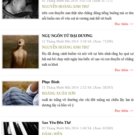
01 Tháng Mười Hai 2014
5:02 CH
(Xem: 67727)
NGUYỄN HOÀNG ANH THƯ
trên con thuyền nan thật nhẹ chẳng động tiếng buông mà se tím
nỗi buồn em về vén sợi tà vương mái thề rét buốt
Đọc thêm
NGỤ NGÔN TỪ ĐẠI DƯƠNG
12 Tháng Mười Một 2014
3:58 SA
(Xem: 71200)
NGUYỄN HOÀNG ANH THƯ
Họ đã dong cánh buồm và nói với sự hèn nhát rằng họ quá sợ
hãi mà bỏ chạy một ngày kia biển sẽ cạn và con thuyền sẽ chẳng
mãi ra khơi
Đọc thêm
Phục Binh
11 Tháng Mười Một 2014
2:52 SA
(Xem: 58293)
HOÀNG XUÂN SƠN
xuất áo trắng vô thường che chi đời mộng mị chiều lây lan tà
dương lây cả hồn vô ý
Đọc thêm
Sao Yêu Đến Thế
03 Tháng Mười Một 2014
1:46 SA
(Xem: 65360)
ĐẶNG HIỀN