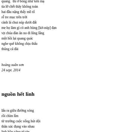
quang. thì ờ bóng như kền mạ
tía lỡ chết thây không toàn
hai đầu nặng thấy mồ tổ
rễ tre mục trên trời
cành lá chui núp dưới đất
mẹ họ làm gì có anh hùng [kờ-núp] đạn
vịt chúa đàn ăn no đi lũng lẵng
một hồi lại quang quác
nghe quê không chịu thấu
thủng cả đài
hoàng xuân sơn
24 sept. 2014
nguồn hết linh
lấn ra giữa đường sóng
rồi chìm lỉm
từ trường cuộc sống hút dội
thân xác đụng vào nhau
linh hồn văng tứ tán