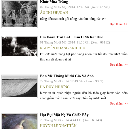
Khúc Mùa Trăng
02 Tháng Mười Một 2014
12:46 SA
(Xem: 63248)
ÂU THỊ PHỤC AN
trăng đêm soi ướt gối nồng nàn thu nồng nàn em
Đọc thêm
Em Đoán Trật Lất ... Em Cười Rất Huế
01 Tháng Mười Một 2014
11:50 CH
(Xem: 66112)
NGUYỄN HOÀNG ANH THƯ
khi cơn mưa nặng hạt phố vàng nhòa hiu hắt đôi mắt nhớ buồn
thiu em đã đoán trật lất
Đọc thêm
Ban Mê Tháng Mười Gió Và Anh
29 Tháng Mười 2014
12:49 SA
(Xem: 69359)
HÀ DUY PHƯƠNG
bước ra từ quán nhậu người đàn bà tháo giày bước vào đêm
chân giẫm mảnh sành cơn say phủ đầy nước mắt
Đọc thêm
Hạt Bụi Mặt Nạ Và Chiếc Bẫy
26 Tháng Mười 2014
4:44 CH
(Xem: 63243)
HUỲNH LÊ NHẬT TẤN