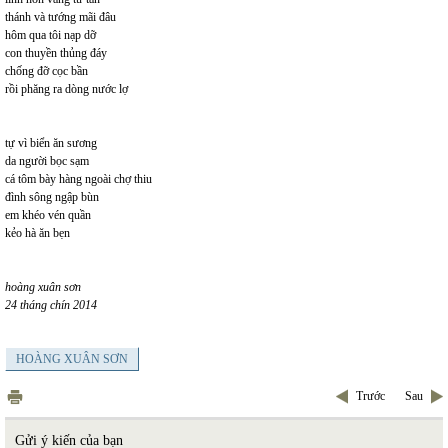
thánh và tướng mãi đâu
hôm qua tôi nạp dỡ
con thuyền thủng đáy
chống đỡ cọc bần
rồi phăng ra dòng nước lợ
tự vì biển ăn sương
da người bọc sạm
cá tôm bày hàng ngoài chợ thiu
đình sông ngập bùn
em khéo vén quần
kẻo hà ăn bẹn
hoàng xuân sơn
24 tháng chín 2014
HOÀNG XUÂN SƠN
Trước
Sau
Gửi ý kiến của bạn