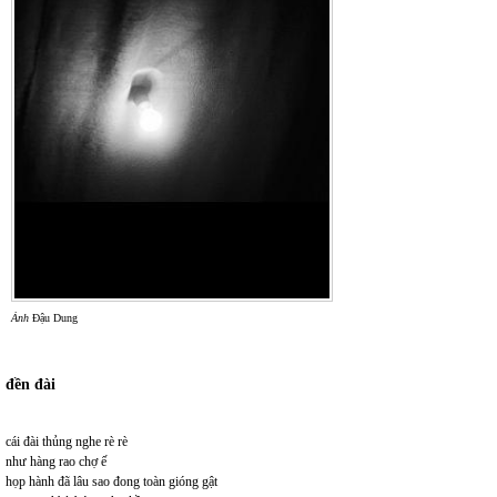
Ảnh
Đậu Dung
đền đài
cái đài thủng nghe rè rè
như hàng rao chợ ế
họp hành đã lâu sao đong toàn gióng gật