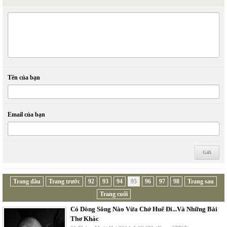
Tên của bạn
Email của bạn
Trang đầu
Trang trước
92
93
94
95
96
97
98
Trang sau
Trang cuối
Có Dòng Sông Nào Vừa Chở Huế Đi...Và Những Bài
Thơ Khác