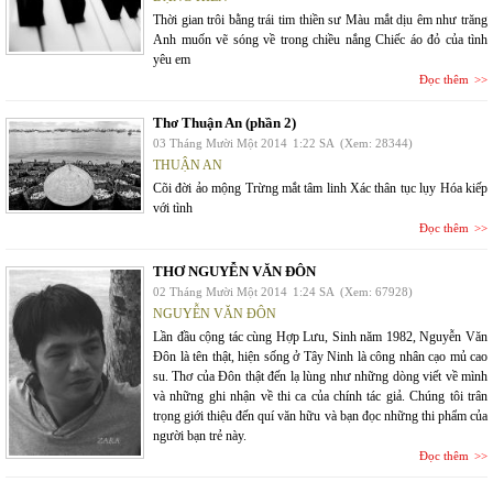
Thời gian trôi bằng trái tim thiền sư Màu mắt dịu êm như trăng
Anh muốn vẽ sóng về trong chiều nắng Chiếc áo đỏ của tình
yêu em
Đọc thêm
Thơ Thuận An (phần 2)
03 Tháng Mười Một 2014
1:22 SA
(Xem: 28344)
THUẬN AN
Cõi đời ảo mộng Trừng mắt tâm linh Xác thân tục lụy Hóa kiếp
với tình
Đọc thêm
THƠ NGUYỄN VĂN ĐÔN
02 Tháng Mười Một 2014
1:24 SA
(Xem: 67928)
NGUYỄN VĂN ĐÔN
Lần đầu cộng tác cùng Hợp Lưu, Sinh năm 1982, Nguyễn Văn
Đôn là tên thật, hiện sống ở Tây Ninh là công nhân cạo mủ cao
su. Thơ của Đôn thật đến lạ lùng như những dòng viết về mình
và những ghi nhận về thi ca của chính tác giả. Chúng tôi trân
trọng giới thiệu đến quí văn hữu và bạn đọc những thi phẩm của
người bạn trẻ này.
Đọc thêm