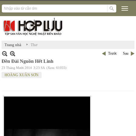
›
Trang nhà
Thơ
Trước
Sau
Đền Đài Nguồn Hết Linh
23 Tháng Mười 2014
3:23 SA
(Xem: 61055)
HOÀNG XUÂN SƠN