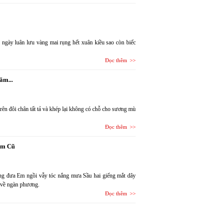
 ngày luân lưu vàng mai rụng hết xuân kiều sao còn biếc
Đọc thêm
ăm...
rên đôi chân tất tả và khép lại không có chỗ cho sương mù
Đọc thêm
ăm Cũ
ong đưa Em ngồi vẫy tóc nắng mưa Sầu hai giếng mắt dây
i về ngàn phương.
Đọc thêm