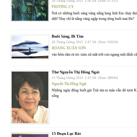
26 Tháng Giêng 2015
3:30 SA
(Xem: 67351)
PHƯƠNG UY
Nơi có những buổi sáng vàng nắng lung linh Em chạy đuổi
diệt? Hay chỉ là nắng vàng ngập trong từng buổi mai lên?
Buổi Sáng, Đi Tìm
26 Tháng Giêng 2015
2:47 SA
(Xem: 65610)
HOÀNG XUÂN SƠN
vào hẻm rậm rịt tóc xúm xít mặt trời cưa ngang một đỉnh cây
Thơ Nguyễn Thị Hồng Ngát
13 Tháng Giêng 2015
1:35 SA
(Xem: 68644)
Nguyễn Thị Hồng Ngát
Những ngày đông buốt giá Trái tim ta máu vẫn đỏ tươi K
sống
15 Đoạn Lục Bát