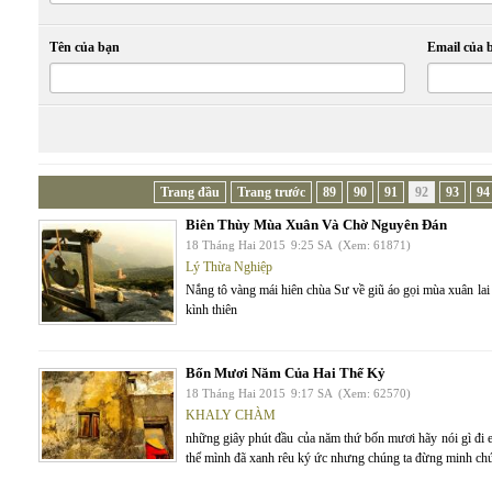
Tên của bạn
Email của 
Trang đầu
Trang trước
89
90
91
92
93
94
Biên Thùy Mùa Xuân Và Chờ Nguyên Đán
18 Tháng Hai 2015
9:25 SA
(Xem: 61871)
Lý Thừa Nghiệp
Nắng tô vàng mái hiên chùa Sư về giũ áo gọi mùa xuân la
kình thiên
Bốn Mươi Năm Của Hai Thế Kỷ
18 Tháng Hai 2015
9:17 SA
(Xem: 62570)
KHALY CHÀM
những giây phút đầu của năm thứ bốn mươi hãy nói gì đi e
thể mình đã xanh rêu ký ức nhưng chúng ta đừng minh chứ