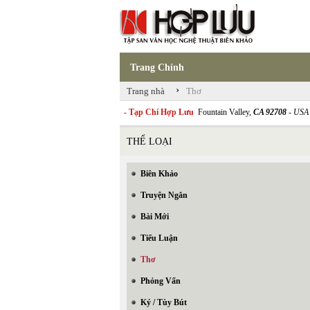
Trang Chính
›
Trang nhà
Thơ
- Tạp Chí Hợp Lưu
Fountain Valley,
CA 92708
- USA
THỂ LOẠI
Biên Khảo
Truyện Ngắn
Bài Mới
Tiểu Luận
Thơ
Phỏng Vấn
Ký / Tùy Bút