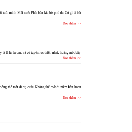
 tuổi mình Mãi miết Phía bên kia bờ phù du Có gì là bất
Đọc thêm
 lá lá lá. lá um. và cỏ tuyền lục thiên nhai. hoẵng một bầy
Đọc thêm
hông thể mất đi nụ cười Không thể mất đi niềm hân hoan
Đọc thêm