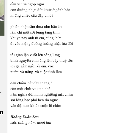
đầu vịt tía ngóp ngoi
con đường nhựa đứt khúc ở gành hào
những chiếc cầu đắp ụ nổi
phiến nhặt cầm thưa như bâu áo
làm chi một sợi búng tang tình
khuya nay anh rũ em, cùng. hứa
đi vào mộng đường hoàng nhặt lứa đôi
tôi gian lận vuốt lên sống lưng
bình nguyên em hừng lên bầy thuỷ tộc
tôi gạ gẫm ngồi kề em. vọc
nước. và trăng. và cuộc tình lầm
dấu chấm. bắt đầu tháng 5
còn một chút vui tao nhã
ữ:
nằm nghía đời mình nghiêng mắt chim
sợi lông bạc phớ bên rìa ngực
vẫn đội oan khiên cuộc lữ chìm
m
Hoàng Xuân Sơn
một. tháng năm. mười hai