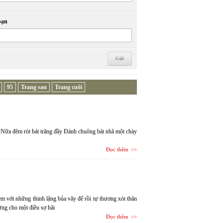
bạn
95
Trang sau
Trang cuối
i Nữa đêm rót bát trăng đầy Đánh chuông bát nhã một chày
Đọc thêm
m với những thinh lặng bủa vây để rồi tự thương xót thân
ng cho một điều sợ hãi
Đọc thêm