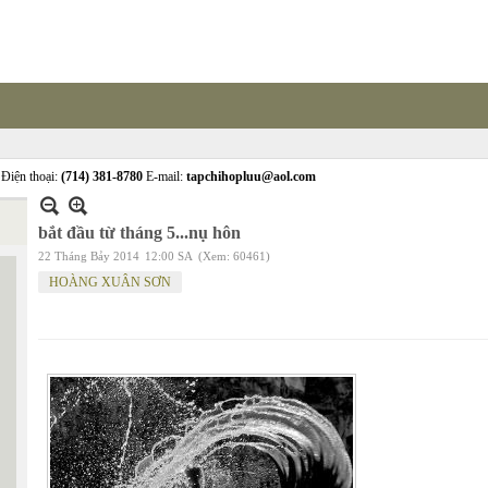
Điện thoại:
(714) 381-8780
E-mail:
tapchihopluu@aol.com
bắt đầu từ tháng 5...nụ hôn
22 Tháng Bảy 2014
12:00 SA
(Xem: 60461)
HOÀNG XUÂN SƠN