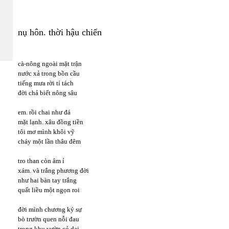
nụ hôn. thời hậu chiến
cà-nông ngoài mặt trận
nước xả trong bồn cầu
tiếng mưa rời tí tách
đời chả biết nông sâu
em. rồi chai như đá
mặt lạnh. xâu đồng tiền
tôi mơ mình khôi vỹ
cháy một lần thâu đêm
tro than còn âm ỉ
xám. và trắng phương đời
như hai bàn tay trắng
quất liều một ngọn roi
đời mình chương ký sự
bò trườn quen nỗi đau
trong khu vườn cỏ dại