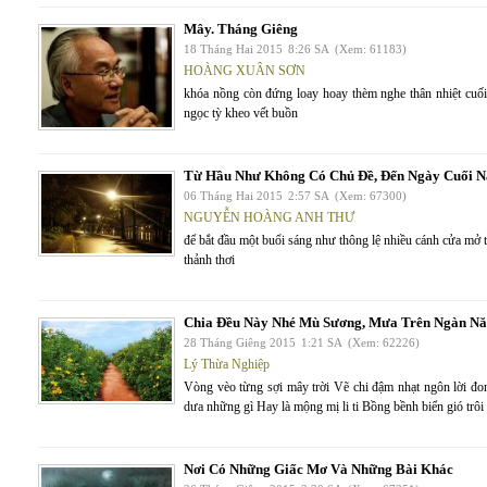
Mây. Tháng Giêng
18 Tháng Hai 2015
8:26 SA
(Xem: 61183)
HOÀNG XUÂN SƠN
khóa nồng còn đứng loay hoay thèm nghe thân nhiệt cuối
ngọc tỳ kheo vết buồn
Từ Hầu Như Không Có Chủ Đề, Đến Ngày Cuối N
06 Tháng Hai 2015
2:57 SA
(Xem: 67300)
NGUYỄN HOÀNG ANH THƯ
để bắt đầu một buổi sáng như thông lệ nhiều cánh cửa mở t
thảnh thơi
Chia Đều Này Nhé Mù Sương, Mưa Trên Ngàn N
28 Tháng Giêng 2015
1:21 SA
(Xem: 62226)
Lý Thừa Nghiệp
Vòng vèo từng sợi mây trời Vẽ chi đậm nhạt ngôn lời đ
dưa những gì Hay là mộng mị li ti Bồng bềnh biển gió trô
Nơi Có Những Giấc Mơ Và Những Bài Khác