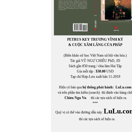
PETRUS KEY TRƯƠNG VĨNH KÝ
& CUỘC XÂM LĂNG CỦA PHÁP
(Biên khảo sử học Việt Nam xã hội văn hóa.)
Tác giả VŨ NGỰ CHIÊU PhD, JD
Sách gần 850 trang / chia làm Hai Tập
Gía mỗi tập :
$30.00
USD
Tạp chí Hợp-Lưu xuất bản 11-2019
Hiện có bán qua
hệ thống phát hành:
LuLu.com
và trên phần tìm kiếm (search) thì đánh vào hàng ch
Chieu Ngu Vu
thì các tựa sách sẽ hiện ra.
***
LuLu.co
Quý vị có thể vào đường dẫn này:
thì các tựa sách sẽ hiện ra.