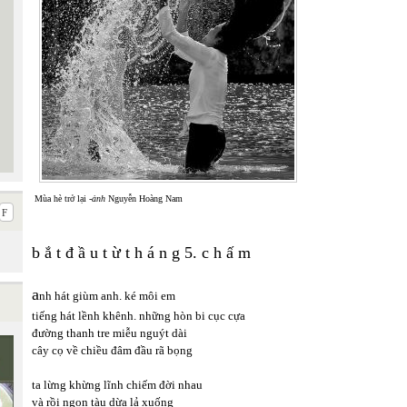
Mùa hè trở lại -
ảnh
Nguyễn Hoàng Nam
b ắ t đ ầ u t ừ t h á n g 5. c h ấ m
a
nh hát giùm anh. ké môi em
tiếng hát lềnh khênh. những hòn bi cục cựa
đường thanh tre miễu nguýt dài
cây cọ về chiều đâm đầu rã bọng
ta lừng khừng lĩnh chiếm đời nhau
và rồi ngọn tàu dừa lả xuống