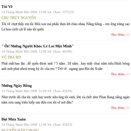
Tôi Về
14 Tháng Mười Một 2008
12:00 SA
(Xem: 137223)
CHU THỤY NGUYÊN
Tôi về chợt thấy em tôi Môi son má phấn thẹn lời chào nhau Nắng hồng – em ửng trăng sao
Lá hoa cười cợt lẻ nào tôi quên
Đọc thêm
" Ôi! Những Người Khóc Lẻ Loi Một Mình"
14 Tháng Mười Một 2008
12:00 SA
(Xem: 46599)
VŨ TRÀ MY
Phải mất bao lâu ..để quên được anh ? 5 năm ..10 năm ..hay mấy chục năm nữa Hình bóng
anh mới phai nhoà trong ký ức của em ? Trở về ..ngang qua Bùi thị Xuân
Đọc thêm
Những Ngày Rỗng
14 Tháng Mười Một 2008
12:00 SA
(Xem: 42630)
Như trước đó cha tôi sinh hay trước nữa ông tôi sinh, lớn và chết như Phan Rang nắng ngàn
năm xưa sang triệu kiếp sau đứa con tôi sẽ nơi đâu?
Đọc thêm
Đợi Mưa Xuân
14 Tháng Mười Một 2008
12:00 SA
(Xem: 41823)
NGUYỄN HÀN CHUNG