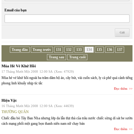
Email của bạn
Trang đầu
Trang trước
131
132
133
134
135
136
137
Trang sau
Trang cuối
Mùa Hè Vé Khứ Hồi
17 Tháng Mười Một 2008
12:00 SA
(Xem: 47929)
Mùa hè vé khứ hồi ngoài ba trăm dăm bộ áo, cây bút, vài cuốn sách, ly cà phê quá cảnh tiếng
phong linh khuấy nhịp tíc tắc
Đọc thêm
Hiện Vật
16 Tháng Mười Một 2008
12:00 SA
(Xem: 44639)
THƯỜNG QUÁN
Chiếc đầu bò Tây Ban Nha nhưng lớp da lẫn thịt thà của trâu nước chiếc sừng dí sát be sườn
cách mạng phổi một gang bọn thanh niên nam nữ chạy bán
Đọc thêm