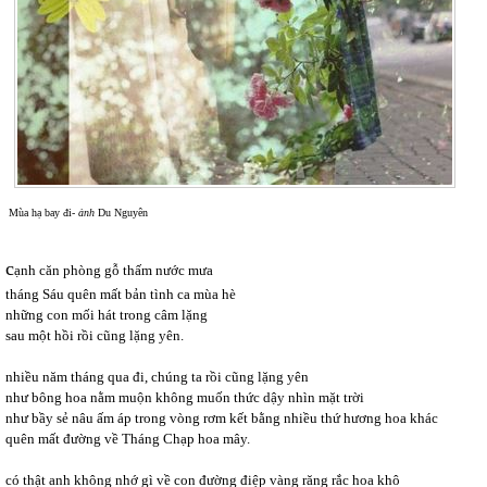
Mùa hạ bay đi-
ảnh
Du Nguyên
c
ạnh căn phòng gỗ thấm nước mưa
tháng Sáu quên mất bản tình ca mùa hè
những con mối hát trong câm lặng
sau một hồi rồi cũng lặng yên.
nhiều năm tháng qua đi, chúng ta rồi cũng lặng yên
như bông hoa nằm muộn không muốn thức dậy nhìn mặt trời
như bầy sẻ nâu ấm áp trong vòng rơm kết bằng nhiều thứ hương hoa khác
quên mất đường về Tháng Chạp hoa mây.
có thật anh không nhớ gì về con đường điệp vàng răng rắc hoa khô