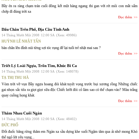
Bầy én ra ràng chạm trán cuối đông kết một hàng ngang thi gan với rét mỏi con mắt sấm
chớp đì đùng trời xa
Đọc thêm
Dấu Chân Trên Phố, Địa Cầu Tinh Anh
14 Tháng Mười Một 2008
12:00 SA
(Xem: 49986)
HUỲNH LÊ NHẬT TẤN
bàn chân lên đỉnh núi từng sợi tóc rụng để lại tuổi trẻ nhặt mai sau ?
Đọc thêm
Triết Lý Loài Ngựa, Trốn Tìm, Khúc Bi Ca
14 Tháng Mười Một 2008
12:00 SA
(Xem: 148078)
TẠ THỊ THU HÀ
Vòm trời vỡ vụn Bầy ngựa hoang đói khát tuyệt vọng trước bụi xương rồng Những chiếc
gai nhọn sắc tứa ra giọt giọt sữa độc Chiếc lưỡi đói cỏ làm sao có thể chạm vào? Màu trắng
quay cuồng họng khát.
Đọc thêm
Thăm Nhau Cuối Ngàn
14 Tháng Mười Một 2008
12:00 SA
(Xem: 48402)
ĐỨC PHỔ
Đốt đuốc băng rừng thăm em Ngàn xa sầu dựng khe suối Ngậm tăm qua ải nhớ mong Khó
thể ngỏ lời yêu vụng...