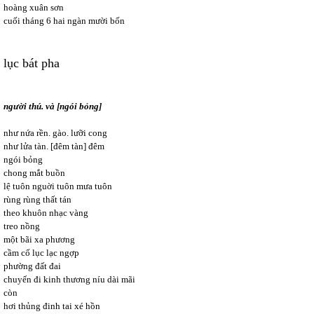
hoàng xuân sơn
cuối tháng 6 hai ngàn mười bốn
lục bát pha
người thú. và [ngói bỏng]
như nứa rền. gào. lưỡi cong
như lửa tàn. [đêm tàn] đêm
ngói bỏng
chong mắt buồn
lệ tuôn nguời tuôn mưa tuôn
rùng rùng thất tán
theo khuôn nhạc vàng
treo nồng
một bãi xa phương
cầm cố lục lạc ngợp
phường đất đai
chuyến đi kinh thương níu dài mãi
còn
hơi thủng đinh tai xé hồn