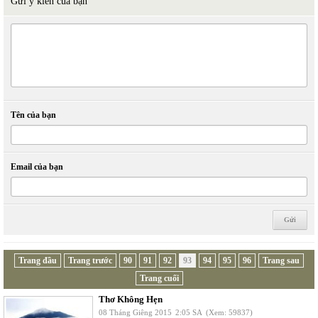
Gửi ý kiến của bạn
Tên của bạn
Email của bạn
Trang đầu
Trang trước
90
91
92
93
94
95
96
Trang sau
Trang cuối
Thơ Không Hẹn
08 Tháng Giêng 2015
2:05 SA
(Xem: 59837)