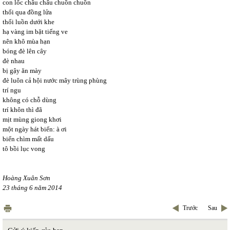
con lốc châu chấu chuồn chuồn
thổi qua đồng lửa
thổi luồn dưới khe
hạ vàng im bặt tiếng ve
nên khô mùa hạn
bóng đè lên cây
đè nhau
bị gậy ăn mày
đè luôn cả hội nước mây trùng phùng
trí ngu
không có chỗ dùng
trí khôn thì đã
mịt mùng giong khơi
một ngày hát biển: à ơi
biển chìm mất dấu
tô bồi lục vong
Hoàng Xuân Sơn
23 tháng 6 năm 2014
Trước
Sau