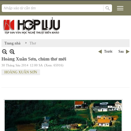
›
Trang nhà
Thơ
Trước
Sau
Hoàng Xuân Sơn, chùm thơ mới
30 Tháng Sáu 2014
12:00 SA
(Xem: 65916)
HOÀNG XUÂN SƠN