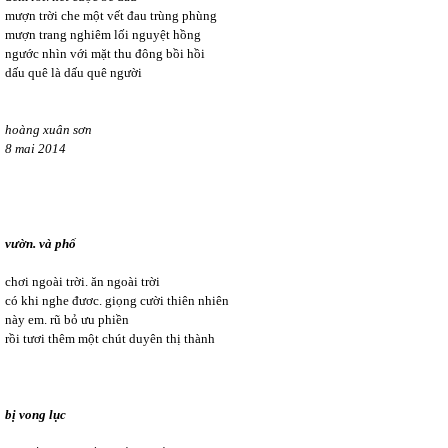
mượn trời che một vết đau trùng phùng
mượn trang nghiêm lối nguyệt hồng
ngước nhìn với mặt thu đông bồi hồi
dấu quê là dấu quê người
hoàng xuân sơn
8 mai 2014
vườn. và phố
chơi ngoài trời. ăn ngoài trời
có khi nghe đươc. giọng cười thiên nhiên
này em. rũ bỏ ưu phiền
rồi tươi thêm một chút duyên thị thành
bị vong lục