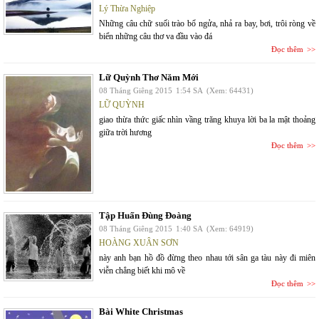
Lý Thừa Nghiệp
Những câu chữ suối trào bổ ngửa, nhả ra bay, bơi, trôi ròng về
biển những câu thơ va đầu vào đá
Đọc thêm
Lữ Quỳnh Thơ Năm Mới
08 Tháng Giêng 2015
1:54 SA
(Xem: 64431)
LỮ QUỲNH
giao thừa thức giấc nhìn vầng trăng khuya lời ba la mật thoảng
giữa trời hương
Đọc thêm
Tập Huấn Đùng Đoàng
08 Tháng Giêng 2015
1:40 SA
(Xem: 64919)
HOÀNG XUÂN SƠN
này anh bạn hồ đồ đừng theo nhau tới sân ga tàu này đi miên
viễn chẳng biết khi mô về
Đọc thêm
Bài White Christmas