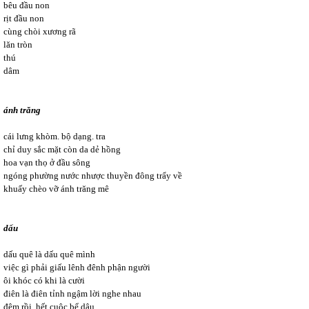
bêu đầu non
rịt đầu non
cùng chòi xương rã
lăn tròn
thú
dâm
ánh trăng
cái lưng khòm. bộ dạng. tra
chỉ duy sắc mặt còn da dẻ hồng
hoa vạn thọ ở đầu sông
ngóng phường nước nhược thuyền đông trẩy về
khuấy chèo vỡ ánh trăng mê
dấu
dấu quê là dấu quê mình
việc gì phải giấu lênh đênh phận người
ôi khóc có khi là cười
điên là điên tỉnh ngậm lời nghe nhau
đêm rồi. hết cuộc bể dâu