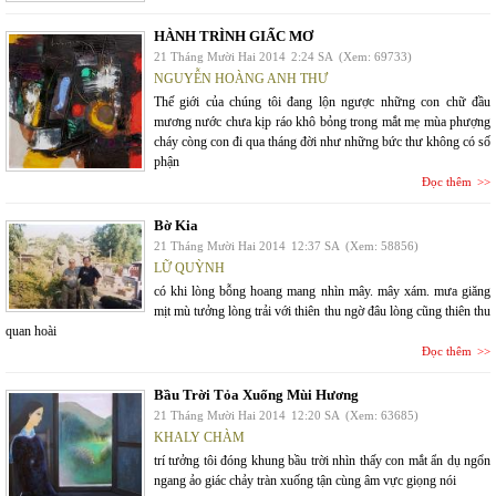
HÀNH TRÌNH GIẤC MƠ
21 Tháng Mười Hai 2014
2:24 SA
(Xem: 69733)
NGUYỄN HOÀNG ANH THƯ
Thế giới của chúng tôi đang lộn ngược những con chữ đầu
mương nước chưa kịp ráo khô bỏng trong mắt mẹ mùa phượng
cháy còng con đi qua tháng đời như những bức thư không có số
phận
Đọc thêm
Bờ Kia
21 Tháng Mười Hai 2014
12:37 SA
(Xem: 58856)
LỮ QUỲNH
có khi lòng bỗng hoang mang nhìn mây. mây xám. mưa giăng
mịt mù tưởng lòng trải với thiên thu ngờ đâu lòng cũng thiên thu
quan hoài
Đọc thêm
Bầu Trời Tỏa Xuống Mùi Hương
21 Tháng Mười Hai 2014
12:20 SA
(Xem: 63685)
KHALY CHÀM
trí tưởng tôi đóng khung bầu trời nhìn thấy con mắt ẩn dụ ngổn
ngang ảo giác chảy tràn xuống tận cùng âm vực giọng nói