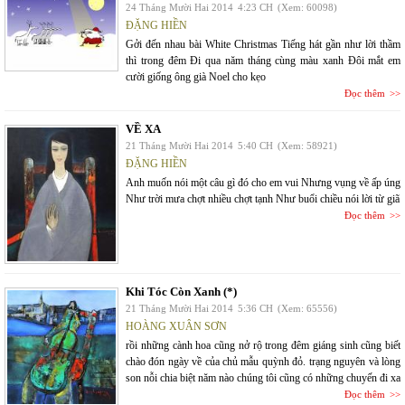
24 Tháng Mười Hai 2014
4:23 CH
(Xem: 60098)
ĐẶNG HIỀN
Gởi đến nhau bài White Christmas Tiếng hát gần như lời thầm
thì trong đêm Đi qua năm tháng cùng màu xanh Đôi mắt em
cười giống ông già Noel cho kẹo
Đọc thêm
VỀ XA
21 Tháng Mười Hai 2014
5:40 CH
(Xem: 58921)
ĐẶNG HIỀN
Anh muốn nói một câu gì đó cho em vui Nhưng vụng về ấp úng
Như trời mưa chợt nhiều chợt tạnh Như buổi chiều nói lời từ giã
Đọc thêm
Khi Tóc Còn Xanh (*)
21 Tháng Mười Hai 2014
5:36 CH
(Xem: 65556)
HOÀNG XUÂN SƠN
rồi những cành hoa cũng nở rộ trong đêm giáng sinh cũng biết
chào đón ngày về của chủ mẫu quỳnh đỏ. trạng nguyên và lòng
son nỗi chia biệt năm nào chúng tôi cũng có những chuyến đi xa
Đọc thêm