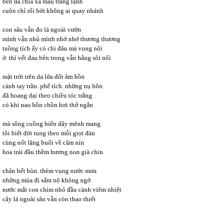
bến đã chia xa màu trăng lạnh
cuộn chỉ rối bời không ai quay nhánh
con sâu vẫn đo lá ngoài vườn
mình vẫn nhủ mình nhớ nhớ thương thương
tuồng tích ấy có chi đâu mà vọng nội
ờ. thì vết đau bên trong vẫn hằng sôi nổi
mặt trời trên da lửa đốt âm hồn
cánh tay trần. phế tích. những nụ hôn
đã hoang dại theo chiều tóc trắng
có khi nao bồn chồn hơi thở ngắn
mà sông cuồng biển dậy mênh mang
tôi biết đời rung theo mỗi giọt đàn
cùng nốt lặng buổi về câm nín
hoa trái đầu thềm hương non già chin
chân bết bùn. thèm vụng nước mưa
những mùa đi sấm nộ không ngờ
nước mắt con chim nhỏ đầu cành viêm nhiệt
cây lá ngoài sân vẫn còn thao thiết