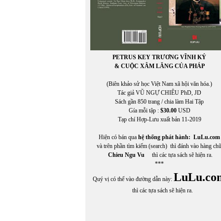
PETRUS KEY TRƯƠNG VĨNH KÝ
& CUỘC XÂM LĂNG CỦA PHÁP
(Biên khảo sử học Việt Nam xã hội văn hóa.)
Tác giả VŨ NGỰ CHIÊU PhD, JD
Sách gần 850 trang / chia làm Hai Tập
Gía mỗi tập :
$30.00
USD
Tạp chí Hợp-Lưu xuất bản 11-2019
Hiện có bán qua
hệ thống phát hành:
LuLu.com
và trên phần tìm kiếm (search) thì đánh vào hàng ch
Chieu Ngu Vu
thì các tựa sách sẽ hiện ra.
***
LuLu.co
Quý vị có thể vào đường dẫn này:
thì các tựa sách sẽ hiện ra.