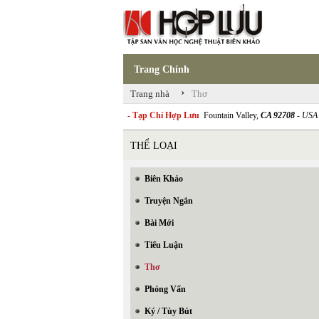
Trang Chính
›
Trang nhà
Thơ
- Tạp Chí Hợp Lưu
Fountain Valley,
CA 92708
- USA
THỂ LOẠI
Biên Khảo
Truyện Ngắn
Bài Mới
Tiểu Luận
Thơ
Phỏng Vấn
Ký / Tùy Bút