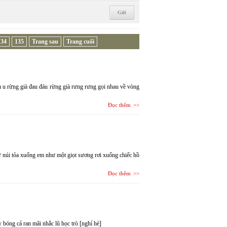
134
135
Trang sau
Trang cuối
 u rừng già đau đáu rừng già rưng rưng gọi nhau về vòng
Đọc thêm
 núi tỏa xuống em như một giọt sương rơi xuống chiếc hồ
Đọc thêm
 bóng cả ran mãi nhắc lũ học trò [nghỉ hè]