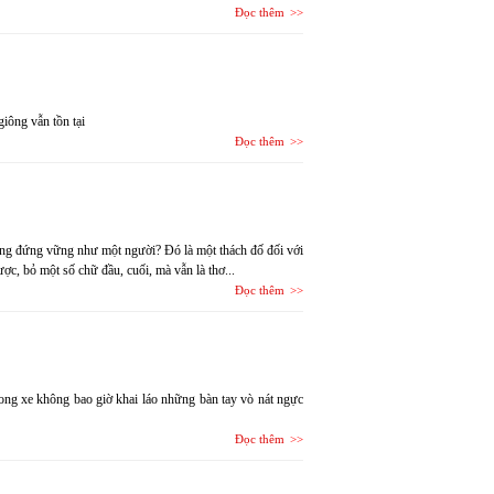
Đọc thêm
iông vẫn tồn tại
Đọc thêm
năng đứng vững như một người? Đó là một thách đố đối với
c, bỏ một số chữ đầu, cuối, mà vẫn là thơ...
Đọc thêm
ng xe không bao giờ khai láo những bàn tay vò nát ngực
Đọc thêm