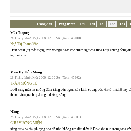
Trang đầu
Trang trước
129
130
131
132
133
Mắt Tượng
28 Tháng Mười Một 2008
12:00 SA
(Xem: 46100)
Ngô Thị Thanh Vân
Đêm pơthi (*) mắt tượng tròn vo ngơ ngác ché chum nghiêng theo nhịp chiêng cồng âm
tay xiết chặt
Mùa Hạ Hỗn Mang
28 Tháng Mười Một 2008
12:00 SA
(Xem: 45962)
TRẦN MỘNG TÚ
Buổi sáng mùa hạ những đốm trắng bên ngoài cửa kính sương bốc lên từ mặt hồ hay từ
thăm thẳm quanh quẩn ngại đường sông
Nắng
25 Tháng Mười Một 2008
12:00 SA
(Xem: 45501)
CHU VƯƠNG MIỆN
nắng mùa hạ cây phượng hoa đỏ tràn không tìm đâu thấy lá lũ ve sầu núp trong tàng cây