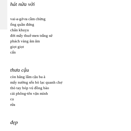
hát nửa vời
vai-a-gờ-ra cầm chừng
ống quần đứng
chân khuỵu
đời mấy thuở men trắng sứ
phách vàng âm âm
giọt giọt
cấn
thưa cậu
còn hăng lắm cậu ba à
mấy nường sến bò lạc quanh chợ
thò tay bóp vú đồng bào
cái phông-tên vặn mình
cọ
rửa
đẹp