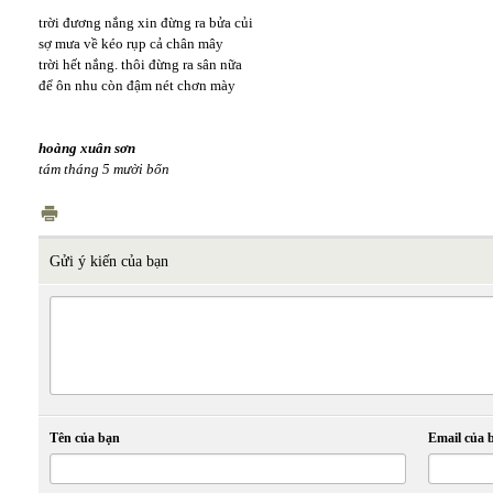
trời đương nắng xin đừng ra bửa củi
sợ mưa về kéo rụp cả chân mây
trời hết nắng. thôi đừng ra sân nữa
để ôn nhu còn đậm nét chơn mày
hoàng xuân sơn
tám tháng 5 mười bốn
Gửi ý kiến của bạn
Tên của bạn
Email của 