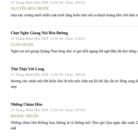
23 Tháng Mười Một 2008
12:00 SA
(Xem: 49353)
NGUYỄN HÒA TRƯỚC
mùa này sương muối nhiều mặt nước lặng buồn như nồi sa thạch hoàng hôn chớ dám mư
Chợt Nghe Giọng Nói Bên Đường
23 Tháng Mười Một 2008
12:00 SA
(Xem: 51431)
LUÂN HOÁN
Nghe em nói giọng Quảng Nam lòng như có gió thổi ngang bất ngờ đậm đà như tiếng qu
Thú Thật Với Lòng
23 Tháng Mười Một 2008
12:00 SA
(Xem: 50619)
thương cho mình một đời khốn khó đi trên một chân mà lội hết địa cầu từ đông sang t
may
Những Chùm Hôn
23 Tháng Mười Một 2008
12:00 SA
(Xem: 50794)
HOÀNG THUẤN
Những chùm hôn Không hoa, không lá và không tuổi Theo gió Qua ngàn dâu xanh 
mất