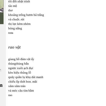
tôi đốt nhật trình
tảo mộ
thơ
khoảng trống bươn bả trắng
và chuột. rút
thị lực kèm nhèm
bóng nắng
trưa
rao vặt
giang hồ đám vặt ấy
thùngthùng bắn
ngược xuôi ạch đụi
ữ:
kèn hiệu thủng lỗ
quây quần lụ khụ dải manh
chiếu ốp thời bon. mãi
m
xăm xăm trán
và móc câu tím bầm
rao