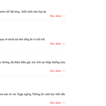
ợn chỗ đặt lưng. chiều hình như hẹp lại.
Đọc thêm
ay tơ mượt mà như tiếng ầu ơ cuối trời
Đọc thêm
ây đường dài thăm thẳm gậy trúc trên tay khập khiễng múa
Đọc thêm
Qua mái tóc em Ngập ngừng Những bộ cánh bay biến đâu
Đọc thêm