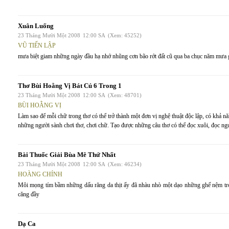
Xuân Luống
23 Tháng Mười Một 2008
12:00 SA
(Xem: 45252)
VŨ TIẾN LẬP
mưa biệt giam những ngày đầu hạ nhớ nhũng cơn bão rớt đất cũ qua ba chục năm mưa g
Thơ Bùi Hoằng Vị Bát Cú 6 Trong 1
23 Tháng Mười Một 2008
12:00 SA
(Xem: 48701)
BÙI HOẰNG VỊ
Làm sao để mỗi chữ trong thơ có thể trở thành một đơn vị nghệ thuật độc lập, có khả 
những người sành chơi thơ, chơi chữ. Tạo được những câu thơ có thể đọc xuôi, đọc ngượ
Bài Thuốc Giải Bùa Mê Thứ Nhất
23 Tháng Mười Một 2008
12:00 SA
(Xem: 46234)
HOÀNG CHÍNH
Môi mọng tím bầm những dấu răng da thịt ấy đã nhàu nhò một dạo những ghế nệm tro
căng đầy
Dạ Ca