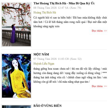
Thơ Hoàng Thị Bích Hà - Mùa Đi Qua Ký Ức
08 Tháng Tám 2026
12:47 SA
(Xem: 79)
Hoàng Thị Bích Hà
Có người hỏi vì sao ta biền biệt / Đã bao mùa không thấy chút
tăm hơi / Có lẽ bởi tháng năm rong ruỗi quá / Bụi mờ dần một
khoảng sáng ngày xưa
Đọc thêm
MỘT NĂM
07 Tháng Tám 2026
11:05 CH
(Xem: 52)
Huỳnh Liễu Ngạn
tháng giêng hoa xoan chưa nở / thì em đã vội lấy chồng / mùi
hương còn đang dang dở / rụng đầy xuống cả dòng sông / ***
tháng hai ánh trăng vừa cũ / chênh chao ngõ vắng im lìm / em
không còn gì để nói / chỉ màu nắng nhạt qua tim /
Đọc thêm
BÃO Ở VÙNG BIÊN