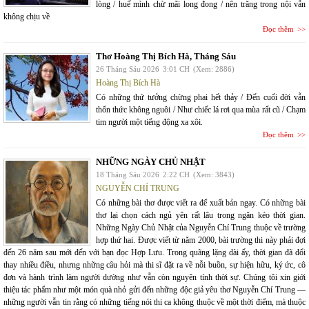
lòng / huế mình chừ mãi long đong / nên trăng trong nội vẫn
không chịu về
Đọc thêm
Thơ Hoàng Thị Bích Hà, Tháng Sáu
26 Tháng Sáu 2026
3:01 CH
(Xem: 2886)
Hoàng Thị Bích Hà
Có những thứ tưởng chừng phai hết thảy / Đến cuối đời vẫn
thổn thức không nguôi / Như chiếc lá rơi qua mùa rất cũ / Chạm
tim người một tiếng động xa xôi.
Đọc thêm
NHỮNG NGÀY CHỦ NHẬT
18 Tháng Sáu 2026
2:22 CH
(Xem: 3843)
NGUYỄN CHÍ TRUNG
Có những bài thơ được viết ra để xuất bản ngay. Có những bài
thơ lại chọn cách ngủ yên rất lâu trong ngăn kéo thời gian.
Những Ngày Chủ Nhật của Nguyễn Chí Trung thuộc về trường
hợp thứ hai. Được viết từ năm 2000, bài trường thi này phải đợi
đến 26 năm sau mới đến với bạn đọc Hợp Lưu. Trong quãng lặng dài ấy, thời gian đã đổi
thay nhiều điều, nhưng những câu hỏi mà thi sĩ đặt ra về nỗi buồn, sự hiện hữu, ký ức, cô
đơn và hành trình làm người dường như vẫn còn nguyên tính thời sự. Chúng tôi xin giới
thiệu tác phẩm như một món quà nhỏ gửi đến những độc giả yêu thơ Nguyễn Chí Trung —
những người vẫn tin rằng có những tiếng nói thi ca không thuộc về một thời điểm, mà thuộc