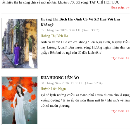
về nhiều thế hệ cùng chia sẻ một nỗi băn khoăn trước đời sống. TẠP CHÍ HỢP LƯU
Đọc thêm
Hoàng Thị Bích Hà - Anh Có Về Xứ Huế Với Em
Không?
05 Tháng Sáu 2026
3:26 CH
(Xem: 3383)
Hoàng Thị Bích Hà
Anh có về xứ Huế với em không? Lên Ngự Bình, Nguyệt Biều
hay Lương Quán? Bến nước sông Hương ngắm nhìn đàn cá
quẫy / Bên bụi tre ngà còn đó dấu khắc tên /
Đọc thêm
ĐƯA HƯƠNG LÊN ÁO
08 Tháng Năm 2026
11:30 CH
(Xem: 5234)
Huỳnh Liễu Ngạn
gió sẽ lạnh những chiều xa thành phố / mùa đi qua cho lá rụng
xuống đường / tà áo ấy đã mòn thêm mặt lộ / khi mưa về làm
ướt cả muôn phương
Đọc thêm