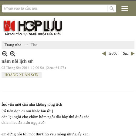
›
Trang nhà
Thơ
Trước
Sau
nằm nôi lịch sử
05 Tháng Sáu 2014
12:00 SA
(Xem: 64175)
HOÀNG XUÂN SƠN
l
ục vấn một căn nhà không tông tích
[tổ tiên dọn đi nơi khác lâu rồi]
còn lại ngôi chợ chồm hổm ngồi dài bầy thú đuôi cáo
chia nhau ăn máu ngọn cờ
em đừng hỏi tôi một thứ tình yêu mỏng như giấy kẹp