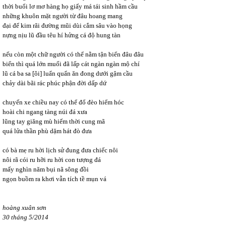
thời buổi lơ mơ hàng họ giấy má tái sinh hầm cầu
những khuôn mặt người từ đâu hoang mang
đại để kim rãi đường mũi dùi cắm sâu vào họng
nựng nịu lũ đầu têu hí hửng cá độ hung tàn
nếu còn một chữ người có thể nằm tận biển đâu đâu
biển thì quá lớn muối đã lấp cát ngàn ngàn mộ chí
lũ cá ba sa [ôi] luẩn quẩn ăn đong dưới gậm cầu
chảy dài bãi rác phúc phận đời dấp dứ
chuyến xe chiều nay có thể đổ đèo hiểm hóc
hoài chi ngang tàng núi đá xưa
lũng tay giăng mù hiếm thời cung mã
quá lửa thần phù dặm hát đò đưa
có bà mẹ ru hời lịch sử đung đưa chiếc nôi
nôi rã cói ru hỡi ru hời con tượng đá
mấy nghìn năm bụi nã sông đồi
ngọn buồm ra khơi vẫn tích tề mụn vá
hoàng xuân sơn
30 tháng 5/2014