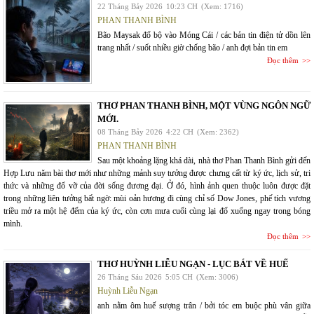
22 Tháng Bảy 2026
10:23 CH
(Xem: 1716)
PHAN THANH BÌNH
Bão Maysak đổ bộ vào Móng Cái / các bản tin điện tử dồn lên
trang nhất / suốt nhiều giờ chống bão / anh đợi bản tin em
Đọc thêm
THƠ PHAN THANH BÌNH, MỘT VÙNG NGÔN NGỮ
MỚI.
08 Tháng Bảy 2026
4:22 CH
(Xem: 2362)
PHAN THANH BÌNH
Sau một khoảng lặng khá dài, nhà thơ Phan Thanh Bình gửi đến
Hợp Lưu năm bài thơ mới như những mảnh suy tưởng được chưng cất từ ký ức, lịch sử, tri
thức và những đổ vỡ của đời sống đương đại. Ở đó, hình ảnh quen thuộc luôn được đặt
trong những liên tưởng bất ngờ: mùi oản hương đi cùng chỉ số Dow Jones, phế tích vương
triều mở ra một hệ đếm của ký ức, còn cơn mưa cuối cùng lại đổ xuống ngay trong bóng
mình.
Đọc thêm
THƠ HUỲNH LIỄU NGẠN - LỤC BÁT VỀ HUẾ
26 Tháng Sáu 2026
5:05 CH
(Xem: 3006)
Huỳnh Liễu Ngạn
anh nằm ôm huế sượng trân / bởi tóc em buộc phù vân giữa