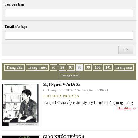
Tên của bạn
Email của bạn
Trang đầu
Trang trước
95
96
97
98
99
100
101
Trang sau
Trang cuối
Một Người Vừa Đi Xa
26 Tháng Chín 2014
2:57 SA
(Xem: 59877)
CHU THỤY NGUYÊN
chàng thi sĩ vừa vẫy chào mây bay lên trên những từng không
Đọc thêm
GIAO KHÚC THÁNG 9