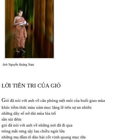
Ảnh
Nguyễn Hoàng Nam
LỜI TIÊN TRI CỦA GIÓ
G
ió đã nói với anh về căn phòng mệt mỏi của buổi giao mùa
khúc tiềm thức màu xám mọc lặng lẽ trên sự an nhiên
những dãy số nở dài mùa lúa trổ
sần sùi đêm
gió đã nói với anh về những nơi đã đi qua
tròng mắt rưng sậy lau chiều ngút lửa
những mụ đầm rô đào hài cốt vinh quang mục rữa