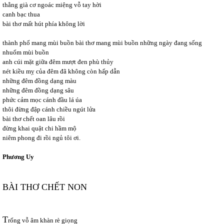
thằng già cơ ngoác miệng vỗ tay hời
canh bạc thua
bài thơ mất hút phía không lời
thành phố mang mùi buồn bài thơ mang mùi buồn những ngày đang sống
nhuốm mùi buồn
anh cúi mặt giữa đêm mượt đen phù thủy
nét kiều mỵ của đêm đã không còn hấp dẫn
những đêm đồng dạng màu
những đêm đồng dạng sâu
phức cảm mọc cánh đầu lá úa
thôi đừng đập cánh chiều ngút lửa
bài thơ chết oan lâu rồi
đừng khai quật chi hầm mộ
niêm phong đi rồi ngủ tôi ơi.
Phương Uy
BÀI THƠ CHẾT NON
T
rống vỗ âm khàn rè giọng