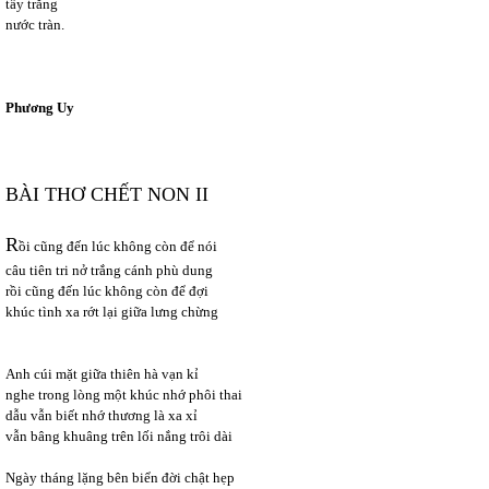
tẩy trắng
nước tràn.
Phương Uy
BÀI THƠ CHẾT NON II
R
ồi cũng đến lúc không còn để nói
câu tiên tri nở trắng cánh phù dung
rồi cũng đến lúc không còn để đợi
khúc tình xa rớt lại giữa lưng chừng
Anh cúi mặt giữa thiên hà vạn kỉ
nghe trong lòng một khúc nhớ phôi thai
dẫu vẫn biết nhớ thương là xa xỉ
vẫn bâng khuâng trên lối nắng trôi dài
Ngày tháng lặng bên biển đời chật hẹp