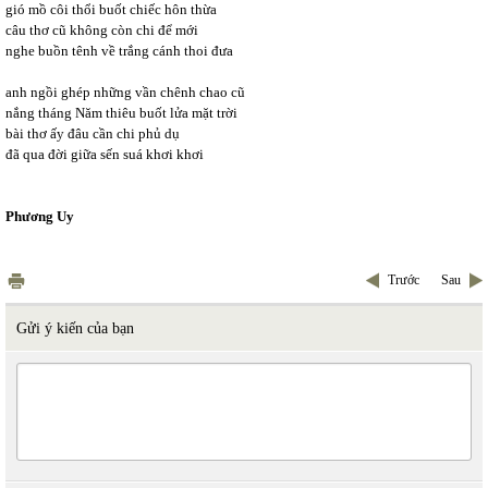
gió mồ côi thổi buốt chiếc hôn thừa
câu thơ cũ không còn chi để mới
nghe buồn tênh về trắng cánh thoi đưa
anh ngồi ghép những vần chênh chao cũ
nắng tháng Năm thiêu buốt lửa mặt trời
bài thơ ấy đâu cần chi phủ dụ
đã qua đời giữa sến suá khơi khơi
Phương Uy
Trước
Sau
Gửi ý kiến của bạn