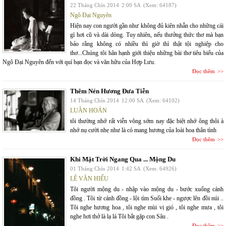
22 Tháng Chín 2014
2:00 SA
(Xem: 64187)
Ngô Đại Nguyên
Hiện nay con người gần như không đủ kiên nhẫn cho những cái
gì hơi cũ và dài dòng. Tuy nhiên, nếu thưởng thức thơ mà bạn
bảo rằng không có nhiều thì giờ thì thật tội nghiệp cho
thơ...Chúng tôi hân hạnh giới thiệu những bài thơ tiêu biểu của
Ngô Đại Nguyên đến với quí bạn đọc và văn hữu của Hợp Lưu.
Đọc thêm
Thêm Nén Hương Đưa Tiễn
14 Tháng Chín 2014
12:00 SA
(Xem: 64102)
LUÂN HOÁN
tôi thường nhớ rất viễn vông sớm nay đặc biệt nhớ ông thôi à
nhớ nụ cười nhẹ như là có mang hương của loài hoa thân tình
Đọc thêm
Khi Mặt Trời Ngang Qua ... Mộng Du
01 Tháng Chín 2014
1:42 SA
(Xem: 64926)
LÊ VĂN HIẾU
Tôi người mộng du - nhập vào mộng du - bước xuống cánh
đồng . Tôi từ cánh đồng - lội tìm Suối khe - ngược lên đồi núi ..
Tôi nghe hương hoa , tôi nghe mùi vị gió , tôi nghe mưa , tôi
nghe hơi thở là lạ lá Tôi bắt gặp con Sâu .
Đọc thêm