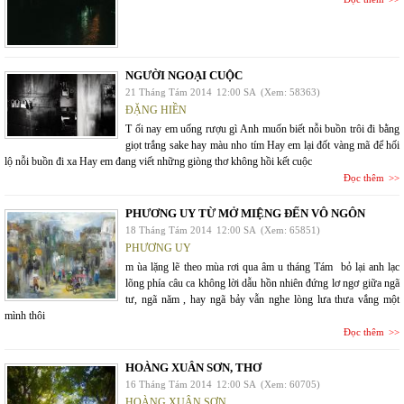
NGƯỜI NGOẠI CUỘC
21 Tháng Tám 2014
12:00 SA
(Xem: 58363)
ĐẶNG HIỀN
T ối nay em uống rượu gì Anh muốn biết nỗi buồn trôi đi bằng
giọt trắng sake hay màu nho tím Hay em lại đốt vàng mã để hối
lộ nỗi buồn đi xa Hay em đang viết những giòng thơ không hồi kết cuộc
Đọc thêm
PHƯƠNG UY TỪ MỞ MIỆNG ĐẾN VÔ NGÔN
18 Tháng Tám 2014
12:00 SA
(Xem: 65851)
PHƯƠNG UY
m ùa lặng lẽ theo mùa rơi qua âm u tháng Tám bỏ lại anh lạc
lõng phía câu ca không lời dẫu hồn nhiên đứng lơ ngơ giữa ngã
tư, ngã năm , hay ngã bảy vẫn nghe lòng lưa thưa vắng một
mình thôi
Đọc thêm
HOÀNG XUÂN SƠN, THƠ
16 Tháng Tám 2014
12:00 SA
(Xem: 60705)
HOÀNG XUÂN SƠN