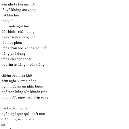
kèn nhị tỳ lửa ma trơi
lối về không âm vọng
bặt khứ hồi
tro lạnh
tóc xanh ngút lửa
độc bình - chân dung
ngày xanh không hẹn
lối mưa phùn
trắng màu hoa không hối tiếc
trắng phù dung
trắng câu độc thoại
hợp âm rè trắng muôn trùng
chiêm bao mùa khô
nằm nghe xương nóng
nghi thức ùn ùn nhịp bước
ngô non búng sữa khuôn tròn
nhịp bước ngày nào ù ập sóng
bài thơ tối nghĩa
ngôn ngữ què quặt chết non
dưới lòng sâu mộ địa
sọ