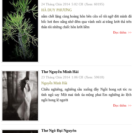
24 Tháng Chín 2014
5:02 CH
(Xem: 60195)
HÀ DUY PHƯƠNG
nằm chết lặng cùng hoàng hôn bên cửa sổ tôi ngỡ đời mình đã
bốc hơi theo nắng nhớ đêm qua vành môi ai trăng lướt thả trên
thân tôi những chiếc hôn lưỡi liềm
Đọc thêm
Thơ Nguyễn Minh Hải
23 Tháng Chín 2014
1:06 CH
(Xem: 59618)
Nguyễn Minh Hải
Chiều nghiêng, nghiêng sầu xuống đầy Ngồi hong sợi tóc ru
tình ngủ say Một mai tình úa mộng phai Em nghiêng áo lệch
ngồi hong lệ người
Đọc thêm
Thơ Ngô Đại Nguyên