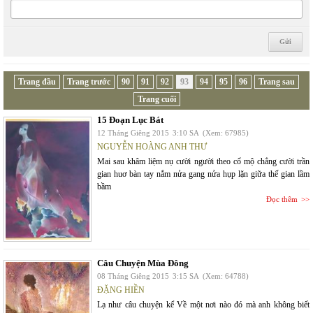
Trang đầu
Trang trước
90
91
92
93
94
95
96
Trang sau
Trang cuối
15 Đoạn Lục Bát
12 Tháng Giêng 2015
3:10 SA
(Xem: 67985)
NGUYỄN HOÀNG ANH THƯ
Mai sau khâm liệm nụ cười người theo cổ mộ chẳng cười trần
gian huơ bàn tay nắm nửa gang nửa hụp lặn giữa thế gian lầm
bầm
Đọc thêm
Câu Chuyện Mùa Đông
08 Tháng Giêng 2015
3:15 SA
(Xem: 64788)
ĐẶNG HIỀN
Lạ như câu chuyện kể Về một nơi nào đó mà anh không biết