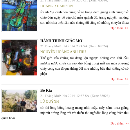
21 Tháng Mười Hai 2014
5:36 CH
(Xem: 65640)
HOÀNG XUÂN SƠN
rồi những cành hoa cũng nở rộ trong đêm giáng sinh cũng biết
chào đón ngày về của chủ mẫu quỳnh đỏ. trạng nguyên và lòng
son nỗi chia biệt năm nào chúng tôi cũng có những chuyến đi xa
Đọc thêm
HÀNH TRÌNH GIẤC MƠ
21 Tháng Mười Hai 2014
2:24 SA
(Xem: 69824)
NGUYỄN HOÀNG ANH THƯ
Thế giới của chúng tôi đang lộn ngược những con chữ đầu
mương nước chưa kịp ráo khô bỏng trong mắt mẹ mùa phượng
cháy còng con đi qua tháng đời như những bức thư không có số
phận
Đọc thêm
Bờ Kia
21 Tháng Mười Hai 2014
12:37 SA
(Xem: 58926)
LỮ QUỲNH
có khi lòng bỗng hoang mang nhìn mây. mây xám. mưa giăng
mịt mù tưởng lòng trải với thiên thu ngờ đâu lòng cũng thiên thu
quan hoài
Đọc thêm