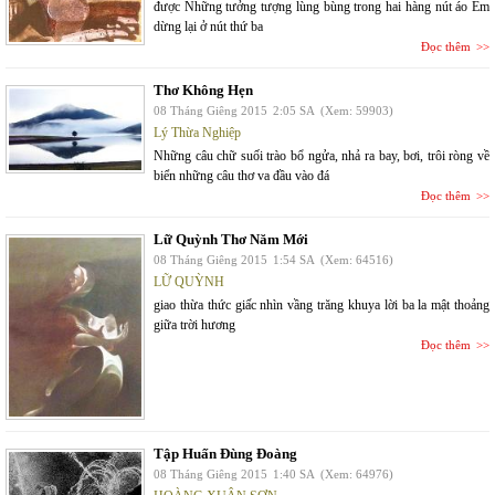
được Những tưởng tượng lùng bùng trong hai hàng nút áo Em
dừng lại ở nút thứ ba
Đọc thêm
Thơ Không Hẹn
08 Tháng Giêng 2015
2:05 SA
(Xem: 59903)
Lý Thừa Nghiệp
Những câu chữ suối trào bổ ngửa, nhả ra bay, bơi, trôi ròng về
biển những câu thơ va đầu vào đá
Đọc thêm
Lữ Quỳnh Thơ Năm Mới
08 Tháng Giêng 2015
1:54 SA
(Xem: 64516)
LỮ QUỲNH
giao thừa thức giấc nhìn vầng trăng khuya lời ba la mật thoảng
giữa trời hương
Đọc thêm
Tập Huấn Đùng Đoàng
08 Tháng Giêng 2015
1:40 SA
(Xem: 64976)