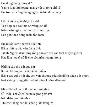
Em dùng dằng hung dữ
Y như loài thú hoang, mang vết thương chí tử
Em tru tréo cùng tháng ngày cô đơn đỏm dáng
Đêm không giấu được ý nghĩ
Tập hợp các bài thơ cứt vàng cứt đỏ
Nồng nàn ngây thơ bức xúc nhục dục
Lên gân theo đống màu hỗn loạn
Em muốn làm nhà văn lừa tình
Bằng những câu văn đàng điếm
Từ những cái đầu trống rỗng chuyên xài các triết thuyết giả mị
Hay làm họa sĩ nô lệ cho sắc màu hoang tưởng
Những câu thơ cứt của em
Ít nhất không làm khí hậu ô nhiễm
Bằng các cuộc nói chuyện văn chương của các đống phân dốt phiệt
Nói không trong giấc mơ mà cũng không dám nói
Màn đêm và các bài thơ cứt thời gian
Ừ “thối” em về chiều mưa giông tới (*)
Nếu tháng tư luôn đen
Thì các tháng còn lại chắc gì đã trắng ?!