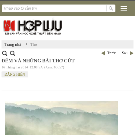
›
Trang nhà
Thơ
Trước
Sau
ĐÊM VÀ NHỮNG BÀI THƠ CỨT
16 Tháng Tư 2014
12:00 SA
(Xem: 66657)
ĐẶNG HIỀN