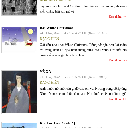
HOÀNG XUÂN SƠN
này anh bạn hồ đồ đừng theo nhau tới sân ga tàu này đi miên
viễn chẳng biết khi mô về
Đọc thêm
Bài White Christmas
24 Tháng Mười Hai 2014
4:23 CH
(Xem: 60183)
ĐẶNG HIỀN
Gởi đến nhau bài White Christmas Tiếng hát gần như lời thầm
thì trong đêm Đi qua năm tháng cùng màu xanh Đôi mắt em
cười giống ông già Noel cho kẹo
Đọc thêm
VỀ XA
21 Tháng Mười Hai 2014
5:40 CH
(Xem: 58983)
ĐẶNG HIỀN
Anh muốn nói một câu gì đó cho em vui Nhưng vụng về ấp úng
Như trời mưa chợt nhiều chợt tạnh Như buổi chiều nói lời từ giã
Đọc thêm
Khi Tóc Còn Xanh (*)