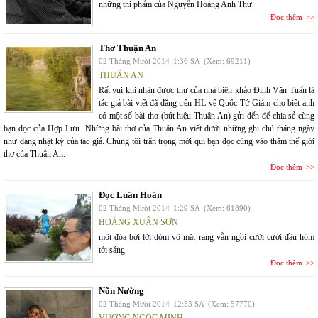
những thi phẩm của Nguyễn Hoàng Anh Thư.
Đọc thêm
Thơ Thuận An
02 Tháng Mười 2014
1:36 SA
(Xem: 69211)
THUẬN AN
Rất vui khi nhận được thư của nhà biên khảo Đinh Văn Tuấn là
tác giả bài viết đã đăng trên HL về Quốc Tử Giám cho biết anh
có một số bài thơ (bút hiệu Thuận An) gửi đến để chia sẻ cùng
bạn đọc của Hợp Lưu. Những bài thơ của Thuận An viết dưới những ghi chú tháng ngày
như dạng nhật ký của tác giả. Chúng tôi trân trọng mời quí bạn đọc cùng vào thăm thế giới
thơ của Thuận An.
Đọc thêm
Đọc Luân Hoán
02 Tháng Mười 2014
1:29 SA
(Xem: 61890)
HOÀNG XUÂN SƠN
một đóa bời lời dòm vô mặt rạng vẫn ngồi cười cười đầu hôm
tới sáng
Đọc thêm
Nõn Nường
02 Tháng Mười 2014
12:53 SA
(Xem: 57770)