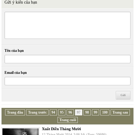
Gửi ý kiến của bạn
Tên của bạn
Email của bạn
Trang đầu
Trang trước
94
95
96
97
98
99
100
Trang sau
Trang cuối
Xuất Diễn Tháng Mười
12 Tháng Mười 2014
3:06 SA
(Xem: 59686)