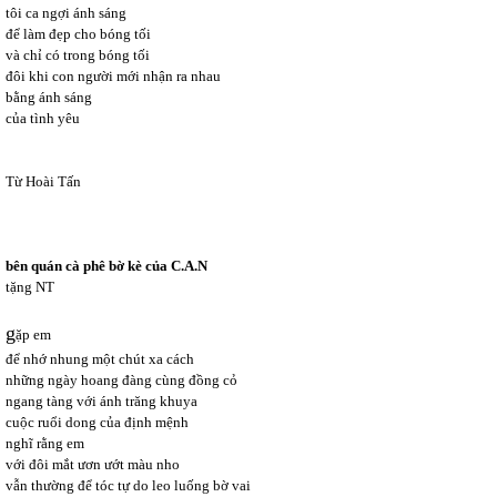
tôi ca ngợi ánh sáng
để làm đẹp cho bóng tối
và chỉ có trong bóng tối
đôi khi con người mới nhận ra nhau
bằng ánh sáng
của tình yêu
Từ Hoài Tấn
bên quán cà phê bờ kè của C.A.N
tặng NT
g
ặp em
để nhớ nhung một chút xa cách
những ngày hoang đàng cùng đồng cỏ
ngang tàng với ánh trăng khuya
cuộc ruổi dong của định mệnh
nghĩ rằng em
với đôi mắt ươn ướt màu nho
vẫn thường để tóc tự do leo luống bờ vai