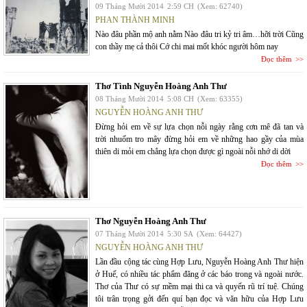
09 Tháng Mười 2014
2:59 CH
(Xem: 62740)
PHAN THÀNH MINH
Nào đâu phần mộ anh nằm Nào đâu tri kỷ tri âm…hỡi trời Cũng
con thầy mẹ cả thôi Cớ chi mai mốt khóc người hôm nay
Đọc thêm
Thơ Tình Nguyễn Hoàng Anh Thư
08 Tháng Mười 2014
5:08 CH
(Xem: 63355)
NGUYỄN HOÀNG ANH THƯ
Đừng hỏi em về sự lựa chọn nỗi ngày rằng cơn mê đã tan và
trời nhuốm tro mây đừng hỏi em về những hao gầy của mùa
thiên di mỏi em chẳng lựa chọn được gì ngoài nỗi nhớ di dời
Đọc thêm
Thơ Nguyễn Hoàng Anh Thư
07 Tháng Mười 2014
5:30 SA
(Xem: 64427)
NGUYỄN HOÀNG ANH THƯ
Lần đầu cộng tác cùng Hợp Lưu, Nguyễn Hoàng Anh Thư hiện
ở Huế, có nhiều tác phẩm đăng ở các báo trong và ngoài nước.
Thơ của Thư có sự mềm mại thi ca và quyến rũ trí tuệ. Chúng
tôi trân trọng gởi đến quí bạn đọc và văn hữu của Hợp Lưu