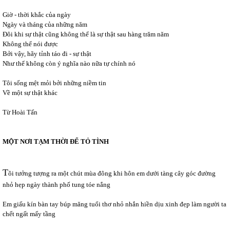
Giờ - thời khắc của ngày
Ngày và tháng của những năm
Đôi khi sự thật cũng không thể là sự thật sau hàng trăm năm
Không thể nói được
Bởi vậy, hãy tỉnh táo đi - sự thật
Như thể không còn ý nghĩa nào nữa tự chính nó
Tôi sống mệt mỏi bởi những niềm tin
Về một sự thật khác
Từ Hoài Tấn
MỘT NƠI TẠM THỜI ĐỂ TỎ TÌNH
T
ôi tưởng tượng ra một chút mùa đông khi hôn em dưới tàng cây góc đường
nhỏ hẹp ngày thành phố tung tóe nắng
Em giấu kín bàn tay búp măng tuổi thơ nhỏ nhắn hiền dịu xinh đẹp làm người ta
chết ngất mấy tầng