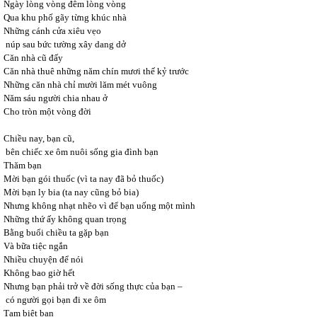
Ngày lòng vòng đêm lòng vòng
Qua khu phố gãy từng khúc nhà
Những cánh cửa xiêu vẹo
núp sau bức tường xây dang dở
Căn nhà cũ đấy
Căn nhà thuê những năm chín mươi thế kỷ trước
Những căn nhà chỉ mười lăm mét vuông
Năm sáu người chia nhau ở
Cho tròn một vòng đời
Chiều nay, bạn cũ,
bên chiếc xe ôm nuôi sống gia đình bạn
Thăm bạn
Mời bạn gói thuốc (vì ta nay đã bỏ thuốc)
Mời bạn ly bia (ta nay cũng bỏ bia)
Nhưng không nhạt nhẽo vì để bạn uống một mình
Những thứ ấy không quan trọng
Bằng buổi chiều ta gặp bạn
Và bữa tiệc ngắn
Nhiều chuyện để nói
Không bao giờ hết
Nhưng bạn phải trở về đời sống thực của bạn –
có người gọi bạn đi xe ôm
Tạm biệt bạn