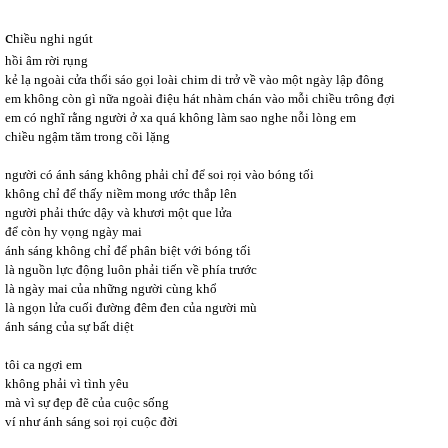
c
hiều nghi ngút
hồi âm rời rụng
kẻ lạ ngoài cửa thổi sáo gọi loài chim di trở về vào một ngày lập đông
em không còn gì nữa ngoài điệu hát nhàm chán vào mỗi chiều trông đợi
em có nghĩ rằng người ở xa quá không làm sao nghe nỗi lòng em
chiều ngậm tăm trong cõi lặng
người có ánh sáng không phải chỉ để soi rọi vào bóng tối
không chỉ để thấy niềm mong ước thắp lên
người phải thức dậy và khươi một que lửa
để còn hy vọng ngày mai
ánh sáng không chỉ để phân biệt với bóng tối
là nguồn lực động luôn phải tiến về phía trước
là ngày mai của những người cùng khổ
là ngọn lửa cuối đường đêm đen của người mù
ánh sáng của sự bất diệt
tôi ca ngợi em
không phải vì tình yêu
mà vì sự đẹp đẽ của cuộc sống
ví như ánh sáng soi rọi cuộc đời