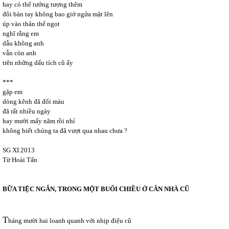
hay có thể tưởng tượng thêm
đôi bàn tay không bao giờ ngửa mặt lên
úp vào thân thể ngọt
nghĩ rằng em
dẫu không anh
vẫn còn anh
trên những dấu tích cũ ấy
***
gặp em
dòng kênh đã đổi màu
đã rất nhiều ngày
hay mười mấy năm rồi nhỉ
không biết chúng ta đã vượt qua nhau chưa ?
SG XI.2013
Từ Hoài Tấn
BỮA TIỆC NGẮN, TRONG MỘT BUỔI CHIỀU Ở CĂN NHÀ CŨ
T
háng mười hai loanh quanh với nhịp điệu cũ