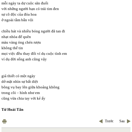
mỗi ngày ta dự cuộc săn đuổi
với những người bạn có trái tim đen
sự cô độc của đóa hoa
ở ngoài tầm bắn vội
chiều hát và nhiều bóng người đã tan đi
nhạt nhòa để quên
màu vàng óng chén rượu
không thể tin
mọi việc đều thay đổi ví dụ cuộc tình em
ví dụ đời sống anh cũng vậy
giả thiết có một ngày
dở mặt nhìn sự bất diệt
bông vụ bay lên giữa khoảng không
trong cõi – hình như em
cũng vừa chia tay với kẻ ấy
Từ Hoài Tấn
Trước
Sau