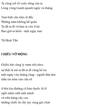
Ta cũng trở về cuộc sống của ta
Lòng vòng loanh quanh ngày và tháng
Tạm biệt căn nhà cũ đấy
Những năm không hề quên
Ta đã ra đi và bạn ta còn ở lại
Bao giờ ra khỏi - một ngày mai
Từ Hoài Tấn
CHIỀU VỠ MỘNG
c
hiều hát cùng ly rượu trôi theo
sự thật là em ra đã ra đi cùng kẻ nọ
một ngày vào tháng chạp - người đưa thư
mẫu tin ném vào cửa sổ
ở bên kia đường cô bán thuốc lá lẻ
ngồi mĩm cười một mình
và trên hàng cây cao
những chiếc lá vẫy tay cùng gió chợt