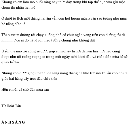
Không có em làm sao buổi sáng nay thức dậy trong khi tập thể dục vừa gửi một
chùm tin nhắn hẹn hò
Ở dưới tờ lịch mới tháng hai âm vẫn còn hơi hướm mùa xuân sao tưởng như mùa
hè nắng dữ quá
Tôi bước ra đường tôi chạy xuống phố có chút ngân vang trên con đường tôi đi
hình như có ai đó hát đuổi theo tưởng chừng như không dứt
Ừ rồi thế nào tôi cũng sẽ được gặp em nơi ấy là nơi đã hẹn hay nơi nào cũng
được như tôi tưởng tượng ra trong một ngày mới khởi đầu và chào đón mùa hè sẽ
quay trở lại
Những con đường nội thành lóe sáng nắng tháng ba khó tìm nơi trú ẩn cho đôi ta
giữa hai hàng cây trọc đầu chịu trận
Hôn em đi và chờ đến mùa sau
Từ Hoài Tấn
Á N H S Á N G