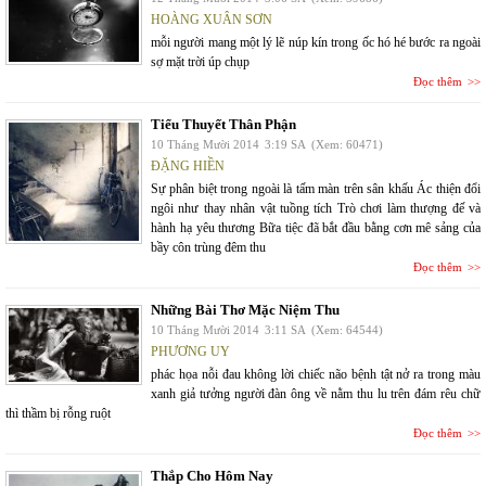
HOÀNG XUÂN SƠN
mỗi người mang một lý lẽ núp kín trong ốc hó hé bước ra ngoài
sợ mặt trời úp chụp
Đọc thêm
Tiểu Thuyết Thân Phận
10 Tháng Mười 2014
3:19 SA
(Xem: 60471)
ĐẶNG HIỀN
Sự phân biệt trong ngoài là tấm màn trên sân khấu Ác thiện đổi
ngôi như thay nhân vật tuồng tích Trò chơi làm thượng đế và
hành hạ yêu thương Bữa tiệc đã bắt đầu bằng cơn mê sảng của
bầy côn trùng đêm thu
Đọc thêm
Những Bài Thơ Mặc Niệm Thu
10 Tháng Mười 2014
3:11 SA
(Xem: 64544)
PHƯƠNG UY
phác họa nỗi đau không lời chiếc não bệnh tật nở ra trong màu
xanh giả tưởng người đàn ông về nằm thu lu trên đám rêu chữ
thì thầm bị rỗng ruột
Đọc thêm
Thắp Cho Hôm Nay