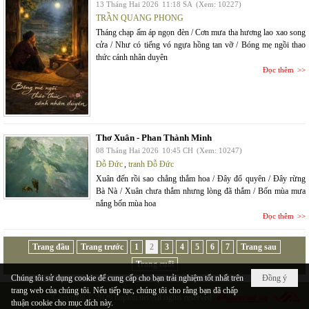
13 Tháng Hai 2026
11:18 SA
(Xem: 10227)
TRẦN QUANG PHONG
Tháng chạp ấm áp ngọn đèn / Cơn mưa tha hương lao xao song
cửa / Như có tiếng vó ngựa hồng tan vỡ / Bóng mẹ ngồi thao
thức cánh nhân duyên
Đọc thêm
Thơ Xuân - Phan Thành Minh
08 Tháng Hai 2026
10:45 CH
(Xem: 10247)
Đỗ Đức
,
tranh Đỗ Đức
Xuân đến rồi sao chẳng thắm hoa / Đây đổ quyên / Đây rừng
Bà Nà / Xuân chưa thắm nhưng lòng đã thắm / Bốn mùa mưa
nắng bốn mùa hoa
Đọc thêm
Trang đầu
Trang trước
1
2
3
4
5
6
7
Trang sau
Trang cuối
Chúng tôi sử dụng cookie để cung cấp cho bạn trải nghiệm tốt nhất trên
Đồng ý
trang web của chúng tôi. Nếu tiếp tục, chúng tôi cho rằng bạn đã chấp
Copyright © 2026
hopluu.net
All rights reserved
thuận cookie cho mục đích này.