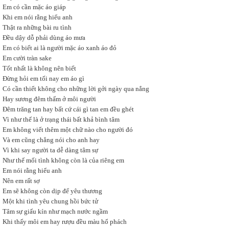
Em có cần mặc áo giáp
Khi em nói rằng hiểu anh
Thật ra những bài ru tình
Đều dậy dỗ phải dùng áo mưa
Em có biết ai là người mặc áo xanh áo đỏ
Em cười tràn sake
Tốt nhất là không nên biết
Đừng hỏi em tối nay em áo gì
Có cần thiết không cho những lời gởi ngày qua nắng
Hay sương đêm thấm ở môi người
Đêm trăng tan hay bất cứ cái gì tan em đều ghét
Vì như thế là ở trạng thái bất khả bình tâm
Em không viết thêm một chữ nào cho người đó
Và em cũng chẳng nói cho anh hay
Vì khi say người ta dễ dàng tâm sự
Như thế mối tình không còn là của riêng em
Em nói rằng hiểu anh
Nên em rất sợ
Em sẽ không còn dịp để yêu thương
Một khi tình yêu chung hồi bức tử
Tâm sự giấu kín như mạch nước ngầm
Khi thấy môi em hay rượu đều màu hổ phách