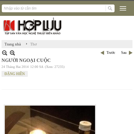
›
Trang nhà
Thơ
Trước
Sau
NGƯỜI NGOẠI CUỘC
24 Tháng Hai 2014
12:00 SA
(Xem: 27235)
ĐẶNG HIỀN