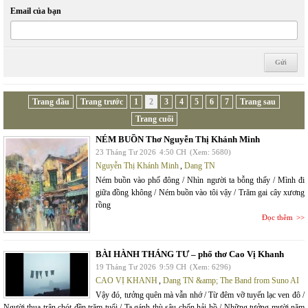
Email của bạn
Trang đầu
Trang trước
1
2
3
4
5
6
7
Trang sau
Trang cuối
NÉM BUỒN Thơ Nguyễn Thị Khánh Minh
23 Tháng Tư 2026
4:50 CH
(Xem: 5680)
Nguyễn Thị Khánh Minh
,
Dang TN
Ném buồn vào phố đông / Nhìn người ta bỗng thấy / Mình đi
giữa đồng không / Ném buồn vào tôi vậy / Trăm gai cây xương
rồng
Đọc thêm
BÀI HÀNH THÁNG TƯ – phổ thơ Cao Vị Khanh
19 Tháng Tư 2026
9:59 CH
(Xem: 6296)
CAO VỊ KHANH
,
Dang TN &amp; The Band from Suno AI
Vậy đó, tưởng quên mà vẫn nhớ / Từ đêm vỡ tuyến lạc ven đô /
Người thua trận chót đền trăm tuổi / Ta gánh thù sâu chốn hải hồ / Những tưởng mười năm