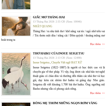
GIẤC MƠ THÁNG HAI
13 Tháng Hai 2026
2:55 CH
(Xem: 10046)
NHẬT QUANG
Tháng Hai / ru nhẹ tình thơ / khẽ nâng vạt tóc / ngủ nhờ trên vai
/ Tóc thơm một đóa / trăng cài / Đêm quỳnh / thoảng mộng mơ
hoài trong ta
Đọc thêm
THƠ HAIKU CỦA INOUE SEIGETSU
13 Tháng Hai 2026
2:13 CH
(Xem: 12498)
Inoue Seigetsu
,
Chuyển Việt ngữ BẠT XỨ
Inoue Seigetsu (1822−1887) là người có học thức cao và là
chuyên gia về thư pháp. Vì vậy, ông được các nhà bảo trợ nghệ
thuật giàu có chào đón và thường đến thăm các nhà thơ và học
giả, dạy kèm các nhóm thơ haiku và giảng dạy Nho giáo.
Seigetsu đã viết khoảng 1.700 bài thơ haiku. Ông ngưỡng mộ
Basho nhưng vẫn có phong cách riêng.
Đọc thêm
BÓNG MẸ THƠM NHỮNG NGỌN RƠM VÀNG