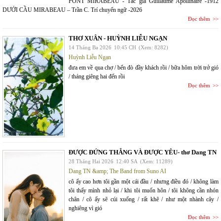
PONT MIRABEAU - Tác giả Guillaume Apollinaire -1912
DƯỚI CẦU MIRABEAU – Trần C. Trí chuyển ngữ -2026
Đọc thêm
THƠ XUÂN - HUỲNH LIỄU NGẠN
14 Tháng Ba 2026
10:45 CH
(Xem: 8282)
Huỳnh Liễu Ngạn
đưa em về qua chợ / bến đò đầy khách rồi / bữa hôm trời trở gió
/ tháng giêng hai đến rồi
Đọc thêm
ĐƯỢC ĐỨNG THẲNG VÀ ĐƯỢC YÊU- thơ Dang TN
28 Tháng Hai 2026
12:40 SA
(Xem: 11289)
Dang TN &amp; The Band from Suno AI
cô ấy cao hơn tôi gần một cái đầu / nhưng điều đó / không làm
tôi thấy mình nhỏ lại / khi tôi muốn hôn / tôi không cần nhón
chân / cô ấy sẽ cúi xuống / rất khẽ / như một nhành cây /
nghiêng vì gió
Đọc thêm