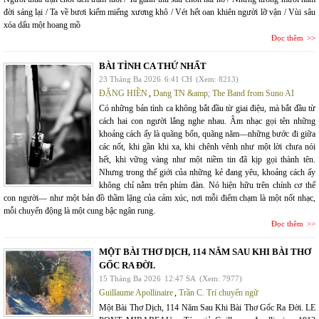
đời sáng lại / Ta về bươi kiếm miểng xương khô / Vét hết oan khiên người lỡ vận / Vùi sâu
xóa dấu một hoang mồ
Đọc thêm
BÀI TÌNH CA THỨ NHẤT
23 Tháng Ba 2026
6:41 CH
(Xem: 8213)
ĐẶNG HIỀN
,
Dang TN &amp; The Band from Suno AI
Có những bản tình ca không bắt đầu từ giai điệu, mà bắt đầu từ
cách hai con người lắng nghe nhau. Âm nhạc gọi tên những
khoảng cách ấy là quãng bốn, quãng năm—những bước đi giữa
các nốt, khi gần khi xa, khi chênh vênh như một lời chưa nói
hết, khi vững vàng như một niềm tin đã kịp gọi thành tên.
Nhưng trong thế giới của những kẻ đang yêu, khoảng cách ấy
không chỉ nằm trên phím đàn. Nó hiện hữu trên chính cơ thể
con người— như một bản đồ thầm lặng của cảm xúc, nơi mỗi điểm chạm là một nốt nhạc,
mỗi chuyển động là một cung bậc ngân rung.
Đọc thêm
MỘT BÀI THƠ DỊCH, 114 NĂM SAU KHI BÀI THƠ
GỐC RA ĐỜI.
15 Tháng Ba 2026
12:47 SA
(Xem: 7977)
Guillaume Apollinaire
,
Trần C. Trí chuyển ngữ
Một Bài Thơ Dịch, 114 Năm Sau Khi Bài Thơ Gốc Ra Đời. LE