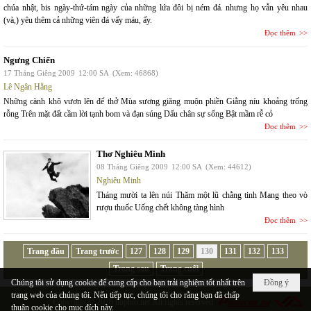
chúa nhật, bis ngày-thứ-tám ngày của những lứa đôi bị ném đá. nhưng họ vẫn yêu nhau
(và,) yêu thêm cả những viên đá vấy máu, ấy.
Đọc thêm
Ngưng Chiến
17 Tháng Giêng 2009
12:00 SA
(Xem: 46868)
Lê Ngân Hằng
Những cành khô vươn lên để thở Mùa sương giăng muộn phiền Giằng níu khoảng trống
rỗng Trên mặt đất cầm lời tạnh bom và đạn súng Dấu chân sự sống Bật mầm rễ cỏ
Đọc thêm
Thơ Nghiêu Minh
08 Tháng Giêng 2009
12:00 SA
(Xem: 44612)
Nghiêu Minh
Tháng mười ta lên núi Thăm một lũ chằng tinh Mang theo vò
rượu thuốc Uống chết không tàng hình
Đọc thêm
Trang đầu
Trang trước
127
128
129
130
131
132
133
Trang sau
Trang cuối
Chúng tôi sử dụng cookie để cung cấp cho bạn trải nghiệm tốt nhất trên
Đồng ý
trang web của chúng tôi. Nếu tiếp tục, chúng tôi cho rằng bạn đã chấp
Copyright © 2026
hopluu.net
All rights reserved
thuận cookie cho mục đích này.