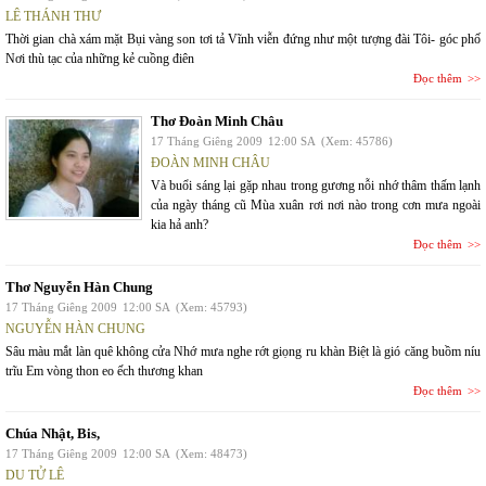
LÊ THÁNH THƯ
Thời gian chà xám mặt Bụi vàng son tơi tả Vĩnh viễn đứng như một tượng đài Tôi- góc phố
Nơi thù tạc của những kẻ cuồng điên
Đọc thêm
Thơ Đoàn Minh Châu
17 Tháng Giêng 2009
12:00 SA
(Xem: 45786)
ĐOÀN MINH CHÂU
Và buổi sáng lại gặp nhau trong gương nỗi nhớ thâm thấm lạnh
của ngày tháng cũ Mùa xuân rơi nơi nào trong cơn mưa ngoài
kia hả anh?
Đọc thêm
Thơ Nguyễn Hàn Chung
17 Tháng Giêng 2009
12:00 SA
(Xem: 45793)
NGUYỄN HÀN CHUNG
Sâu màu mắt làn quê không cửa Nhớ mưa nghe rớt giọng ru khàn Biệt là gió căng buồm níu
trĩu Em vòng thon eo ếch thương khan
Đọc thêm
Chúa Nhật, Bis,
17 Tháng Giêng 2009
12:00 SA
(Xem: 48473)
DU TỬ LÊ