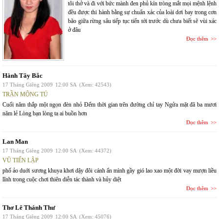
tôi thở và đi với bức mành đen phủ kín tròng mắt mọi mệnh lệnh
đều được thi hành bằng sự chuẩn xác của loài dơi bay trong cơn
bão giữa rừng sâu tiếp tục tiến tới trước dù chưa biết sẽ vùi xác
ở đâu
Đọc thêm
Hành Tây Bắc
17 Tháng Giêng 2009
12:00 SA
(Xem: 42543)
TRẦN MỘNG TÚ
Cuối năm thắp một ngọn đèn nhỏ Đếm thời gian trên đường chỉ tay Ngửa mặt đã ba mươi
năm lẻ Lòng bạn lòng ta ai buồn hơn
Đọc thêm
Lan Man
17 Tháng Giêng 2009
12:00 SA
(Xem: 44372)
VŨ TIẾN LẬP
phố ảo duới sương khuya khơi dậy đôi cánh ẩn mình gầy gió lao xao một đời vay mượn liều
lĩnh trong cuộc chơi thiên diễn tác thành và hủy diệt
Đọc thêm
Thơ Lê Thánh Thư
17 Tháng Giêng 2009
12:00 SA
(Xem: 45076)