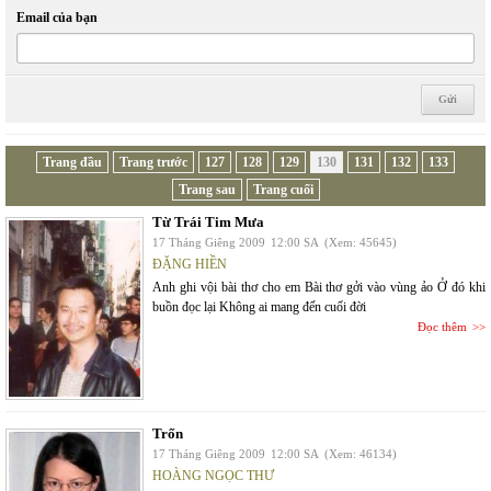
Email của bạn
Trang đầu
Trang trước
127
128
129
130
131
132
133
Trang sau
Trang cuối
Từ Trái Tim Mưa
17 Tháng Giêng 2009
12:00 SA
(Xem: 45645)
ĐẶNG HIỀN
Anh ghi vội bài thơ cho em Bài thơ gởi vào vùng ảo Ở đó khi
buồn đọc lại Không ai mang đến cuối đời
Đọc thêm
Trốn
17 Tháng Giêng 2009
12:00 SA
(Xem: 46134)
HOÀNG NGỌC THƯ