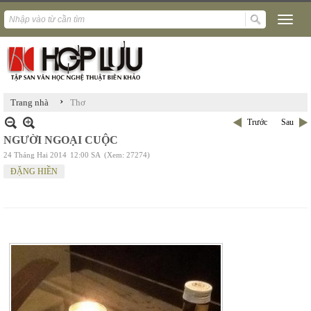
›
Trang nhà
Thơ
Trước
Sau
NGƯỜI NGOẠI CUỘC
24 Tháng Hai 2014
12:00 SA
(Xem: 27274)
ĐẶNG HIỀN