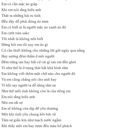
Em có cần mặc áo giáp
Khi em nói rằng hiểu anh
Thật ra những bài ru tình
Đều dậy dỗ phải dùng áo mưa
Em có biết ai là người mặc áo xanh áo đỏ
Em cười tràn sake
Tốt nhất là không nên biết
Đừng hỏi em tối nay em áo gì
Có cần thiết không cho những lời gởi ngày qua nắng
Hay sương đêm thấm ở môi người
Đêm trăng tan hay bất cứ cái gì tan em đều ghét
Vì như thế là ở trạng thái bất khả bình tâm
Em không viết thêm một chữ nào cho người đó
Và em cũng chẳng nói cho anh hay
Vì khi say người ta dễ dàng tâm sự
Như thế mối tình không còn là của riêng em
Em nói rằng hiểu anh
Nên em rất sợ
Em sẽ không còn dịp để yêu thương
Một khi tình yêu chung hồi bức tử
Tâm sự giấu kín như mạch nước ngầm
Khi thấy môi em hay rượu đều màu hổ phách