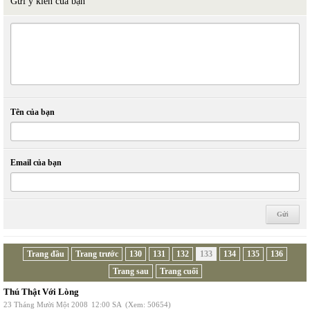
Gửi ý kiến của bạn
Tên của bạn
Email của bạn
Trang đầu
Trang trước
130
131
132
133
134
135
136
Trang sau
Trang cuối
Thú Thật Với Lòng
23 Tháng Mười Một 2008
12:00 SA
(Xem: 50654)