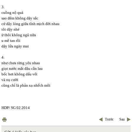
3.
cuồng nộ quá
sao đêm không dậy sắc
cứ dậy lòng giữa tĩnh mịch đời nhau
tôi dậy nhé
ừ thôi không ngủ nữa
u mê tan rồi
dậy lửa ngày mai
4.
như chưa từng yêu nhau
giọt nước mắt đâu cần lau
bốc hơi không dấu vết
và nụ cười
cũng chỉ là phản xạ nhếch môi
HDP/ SG 02.2014
Trước
Sau