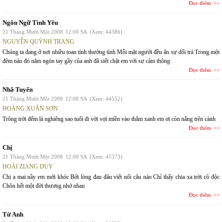
Đọc thêm
Ngôn Ngữ Tình Yêu
21 Tháng Mười Một 2008
12:00 SA
(Xem: 44386)
NGUYỄN QUỲNH TRANG
Chúng ta đang ở nơi nhiều toan tính thường tình Mỗi mặt người đều ẩn sự dối trá Trong một
đêm nào đó năm ngón tay gầy của anh đã siết chặt em với sự cảm thông
Đọc thêm
Nhã Tuyến
21 Tháng Mười Một 2008
12:00 SA
(Xem: 44552)
HOÀNG XUÂN SƠN
Trông trời đếm lá nghiêng sao tuổi đi vời vợi miền vào thẳm xanh em ơi còn nắng trên cành
Đọc thêm
Chị
21 Tháng Mười Một 2008
12:00 SA
(Xem: 45573)
HOÀI ZIANG DUY
Chị ạ mai nầy em mới khóc Bởi lòng đau đâu viết nổi câu nào Chỉ thấy chia xa trời cô độc
Chôn hết một đời thương nhớ nhau
Đọc thêm
Từ Anh