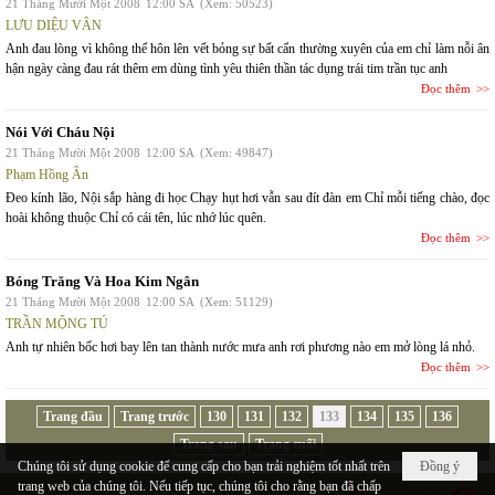
21 Tháng Mười Một 2008
12:00 SA
(Xem: 50523)
LƯU DIỆU VÂN
Anh đau lòng vì không thể hôn lên vết bỏng sự bất cẩn thường xuyên của em chỉ làm nỗi ân
hận ngày càng đau rát thêm em dùng tình yêu thiên thần tác dụng trái tim trần tục anh
Đọc thêm
Nói Với Cháu Nội
21 Tháng Mười Một 2008
12:00 SA
(Xem: 49847)
Phạm Hồng Ân
Đeo kính lão, Nội sắp hàng đi học Chạy hụt hơi vẫn sau đít đàn em Chỉ mỗi tiếng chào, đọc
hoài không thuộc Chỉ có cái tên, lúc nhớ lúc quên.
Đọc thêm
Bóng Trăng Và Hoa Kim Ngân
21 Tháng Mười Một 2008
12:00 SA
(Xem: 51129)
TRẦN MỘNG TÚ
Anh tự nhiên bốc hơi bay lên tan thành nước mưa anh rơi phương nào em mở lòng lá nhỏ.
Đọc thêm
Trang đầu
Trang trước
130
131
132
133
134
135
136
Trang sau
Trang cuối
Chúng tôi sử dụng cookie để cung cấp cho bạn trải nghiệm tốt nhất trên
Đồng ý
trang web của chúng tôi. Nếu tiếp tục, chúng tôi cho rằng bạn đã chấp