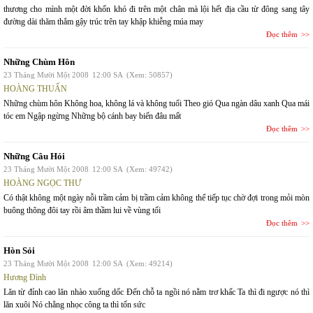
thương cho mình một đời khốn khó đi trên một chân mà lội hết địa cầu từ đông sang tây
đường dài thăm thẳm gậy trúc trên tay khập khiễng múa may
Đọc thêm
Những Chùm Hôn
23 Tháng Mười Một 2008
12:00 SA
(Xem: 50857)
HOÀNG THUẤN
Những chùm hôn Không hoa, không lá và không tuổi Theo gió Qua ngàn dâu xanh Qua mái
tóc em Ngập ngừng Những bộ cánh bay biến đâu mất
Đọc thêm
Những Câu Hỏi
23 Tháng Mười Một 2008
12:00 SA
(Xem: 49742)
HOÀNG NGỌC THƯ
Có thật không một ngày nỗi trầm cảm bị trầm cảm không thể tiếp tục chờ đợi trong mỏi mòn
buông thõng đôi tay rồi âm thầm lui về vùng tối
Đọc thêm
Hòn Sỏi
23 Tháng Mười Một 2008
12:00 SA
(Xem: 49214)
Hương Đình
Lăn từ đỉnh cao lăn nhào xuống dốc Đến chỗ ta ngồi nó nằm trơ khấc Ta thì đi ngược nó thì
lăn xuôi Nó chẳng nhọc công ta thì tốn sức