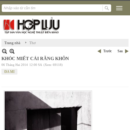
›
Trang nhà
Thơ
Trước
Sau
KHÓC MIẾT CÁI RĂNG KHÔN
06 Tháng Hai 2014
12:00 SA
(Xem: 69118)
ĐA MI