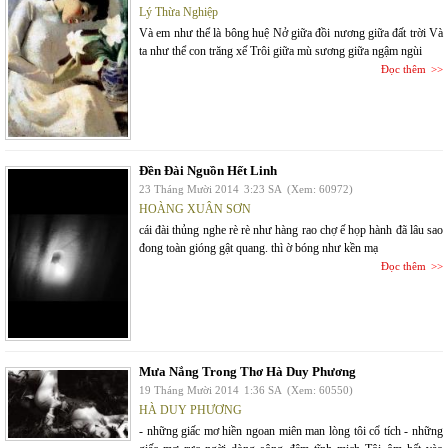
Lý Thừa Nghiệp
Và em như thể là bông huệ Nở giữa đồi nương giữa đất trời Và
ta như thể con trăng xế Trôi giữa mù sương giữa ngậm ngùi
Đọc thêm
Đền Đài Nguồn Hết Linh
23 Tháng Mười 2014
3:23 SA
(Xem: 60972)
HOÀNG XUÂN SƠN
cái đài thủng nghe rè rè như hàng rao chợ ế họp hành đã lâu sao
đong toàn gióng gật quang. thì ờ bóng như kền mạ
Đọc thêm
Mưa Nắng Trong Thơ Hà Duy Phương
19 Tháng Mười 2014
1:36 SA
(Xem: 60550)
HÀ DUY PHƯƠNG
- những giấc mơ hiền ngoan miên man lòng tôi cổ tích - những