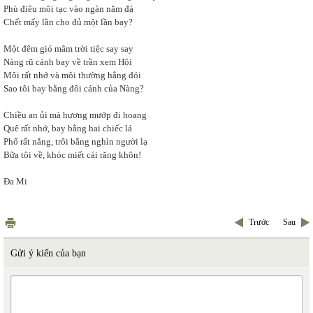
Phù điêu môi tạc vào ngàn năm đá
Chết mấy lần cho đủ một lần bay?
Một đêm gió mâm trời tiệc say say
Nàng rũ cánh bay về trần xem Hội
Môi rất nhớ và môi thường hằng đói
Sao tôi bay bằng đôi cánh của Nàng?
Chiều an ủi mà hương mướp đi hoang
Quê rất nhớ, bay bằng hai chiếc lá
Phố rất nắng, trôi bằng nghìn người lạ
Bữa tôi về, khóc miết cái răng khôn!
Đa Mi
Trước
Sau
Gửi ý kiến của bạn