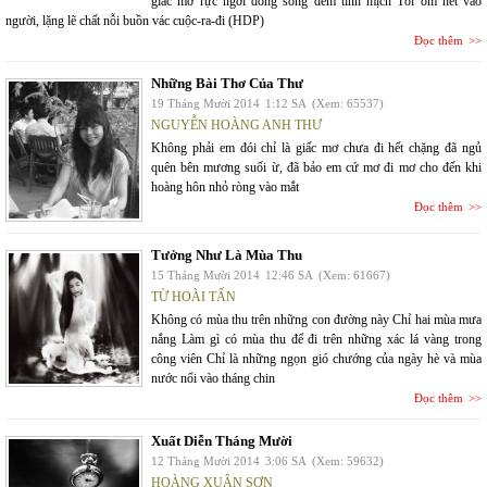
giấc mơ rực ngời dòng sông đêm tĩnh mịch Tôi ôm hết vào
người, lặng lẽ chất nỗi buồn vác cuộc-ra-đi (HDP)
Đọc thêm
Những Bài Thơ Của Thư
19 Tháng Mười 2014
1:12 SA
(Xem: 65537)
NGUYỄN HOÀNG ANH THƯ
Không phải em đói chỉ là giấc mơ chưa đi hết chặng đã ngủ
quên bên mương suối ừ, đã bảo em cứ mơ đi mơ cho đến khi
hoàng hôn nhỏ ròng vào mắt
Đọc thêm
Tưởng Như Là Mùa Thu
15 Tháng Mười 2014
12:46 SA
(Xem: 61667)
TỪ HOÀI TẤN
Không có mùa thu trên những con đường này Chỉ hai mùa mưa
nắng Làm gì có mùa thu để đi trên những xác lá vàng trong
công viên Chỉ là những ngọn gió chướng của ngày hè và mùa
nước nổi vào tháng chin
Đọc thêm
Xuất Diễn Tháng Mười
12 Tháng Mười 2014
3:06 SA
(Xem: 59632)
HOÀNG XUÂN SƠN