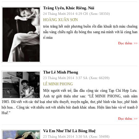
Trăng Uyển, Khúc Riêng. Núi
24 Tháng Mười 2014
6:29 CH
(Xem: 58350)
HOÀNG XUÂN SƠN
tròn trăng hết một phương buồn rồi dần khuất tịch màu chuông
nẫu vàng chiều ngồi đọ bóng thu sang mà mình với lá cùng han
rỉ mùa
Đọc thêm
Thơ Lê Minh Phong
23 Tháng Mười 2014
3:37 SA
(Xem: 66209)
LÊ MINH PHONG
Một người viết trẻ, lần đầu cộng tác cùng Tạp Chí Hợp Lưu.
Anh tự giới thiệu như sau: “LÊ MINH PHONG, sinh năm
1985. Đã viết với các thể loại như tiểu thuyết, truyện ngắn, thơ, phê bình văn học, phê bình
hội họa... Cộng tác với nhiều nơi với nhiều bút danh khác nhau. Hiện làm báo và vẽ tranh ở
Huế.”
Đọc thêm
Và Em Như Thể Là Bông Huệ
23 Tháng Mười 2014
3:30 SA
(Xem: 59498)