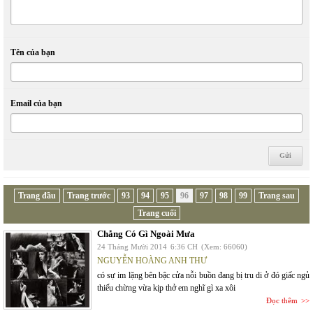
Tên của bạn
Email của bạn
Trang đầu
Trang trước
93
94
95
96
97
98
99
Trang sau
Trang cuối
Chẳng Có Gì Ngoài Mưa
24 Tháng Mười 2014
6:36 CH
(Xem: 66060)
NGUYỄN HOÀNG ANH THƯ
có sự im lặng bên bậc cửa nỗi buồn đang bị tru di ở đó giấc ngủ
thiếu chừng vừa kịp thở em nghĩ gì xa xôi
Đọc thêm