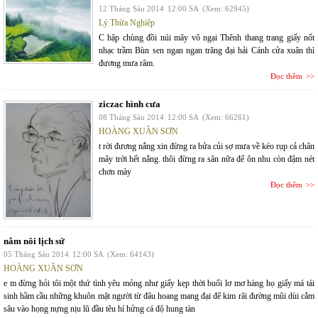
12 Tháng Sáu 2014
12:00 SA
(Xem: 62945)
Lý Thừa Nghiệp
C hập chùng đồi núi mây vô ngại Thênh thang trang giấy nốt
nhạc trầm Bùn sen ngan ngan trăng đại hải Cánh cửa xuân thì
đương mưa râm.
Đọc thêm
ziczac hình cưa
08 Tháng Sáu 2014
12:00 SA
(Xem: 66261)
HOÀNG XUÂN SƠN
t rời đương nắng xin đừng ra bửa củi sợ mưa về kéo rụp cả chân
mây trời hết nắng. thôi đừng ra sân nữa để ôn nhu còn đậm nét
chơn mày
Đọc thêm
nằm nôi lịch sử
05 Tháng Sáu 2014
12:00 SA
(Xem: 64143)
HOÀNG XUÂN SƠN
e m đừng hỏi tôi một thứ tình yêu mỏng như giấy kẹp thời buổi lơ mơ hàng họ giấy má tái
sinh hầm cầu những khuôn mặt người từ đâu hoang mang đại để kim rãi đường mũi dùi cắm
sâu vào họng nựng nịu lũ đầu têu hí hửng cá độ hung tàn