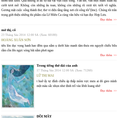
thơm tinh khôi. Qua những lo âu sợ hãi vặt vụn cuộc sống. Vẫn thế, vẫn mọc mầm xuân nụ
cười tươi mở. Không còn những âu toan, không còn những rũ rượi tức tưởi vô nghĩa.
Gương mặt cuộc sống thành thơ, thơ vi diệu tầng tầng nơi cõi sống tôi”(lmc). Chúng tôi trân
trọng giới thiệu những thi phẩm của Lê Miên Ca cùng văn hữu và bạn đọc Hợp Lưu.
Đọc thêm
mớ thị, cổ
23 Tháng Sáu 2014
12:00 SA
(Xem: 60180)
HOÀNG XUÂN SƠN
tiêu lòn dục vọng hanh hao đêm qua nằm ụ dưới hào manh tâm thưa em nguyệt chiếu bữa
rằm cồn lên ngực sóng bãi nằm phơi ngao
Đọc thêm
Trong tiếng thở dài của anh
17 Tháng Sáu 2014
12:00 SA
(Xem: 71260)
LỮ THỊ MAI
t huở ấy tự đỉnh chiều áp thấp mỏm vực mưa ai đó gieo mình
một màu sắc nhọn như đinh trổ vào lênh loang nhớ
Đọc thêm
ĐỒI MÂY