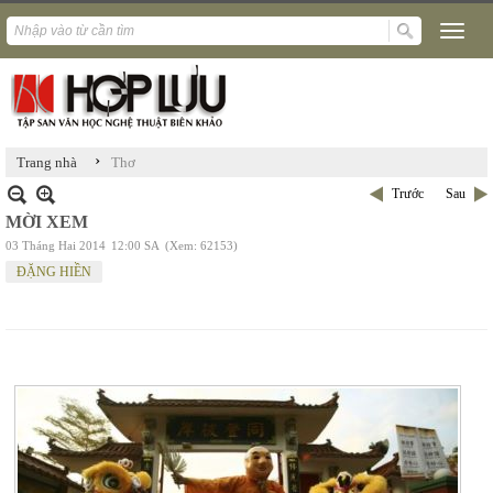
›
Trang nhà
Thơ
Trước
Sau
MỜI XEM
03 Tháng Hai 2014
12:00 SA
(Xem: 62153)
ĐẶNG HIỀN