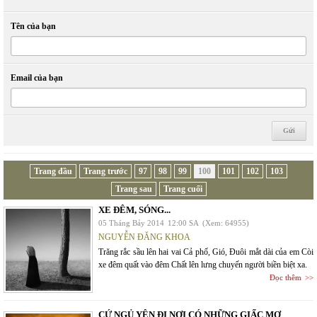
Tên của bạn
Email của bạn
Trang đầu
Trang trước
97
98
99
100
101
102
103
Trang sau
Trang cuối
XE ĐÊM, SÓNG...
05 Tháng Bảy 2014
12:00 SA
(Xem: 64955)
NGUYỄN ĐĂNG KHOA
Trăng rắc sầu lên hai vai Cả phố, Gió, Đuôi mắt dài của em Còi
xe đêm quất vào đêm Chất lên lưng chuyến người biền biệt xa.
Đọc thêm
CỨ NGỦ YÊN ĐI NƠI CÓ NHỮNG GIẤC MƠ