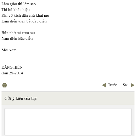
Làm giàu thì làm sao
Thì hô khẩu hiệu
Khi vở kịch dân chủ khai mở
Đám diễn viên bắt đầu diễn
Bún phở mì cơm rau
Nam diễn Bắc diễn
Mời xem…
ĐẶNG HIỀN
(Jan 29-2014)
Trước
Sau
Gửi ý kiến của bạn