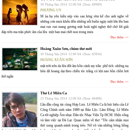
30 Tháng Sáu 2014
12:00 SA
(Xem: 69909)
PHƯƠNG UY
M ùa hạ yêu kiều nép vào sau lưng rèm kể cho anh nghe về
những cơn mưa khốn đốn những nỗi buồn ngày một lớn lên ban
mai run run mang gương mặt hoài nghi nghẹt thở chờ lời giải
đáp trên ma trận phức âm của lửa một ban mai chết non trong mưa
Đọc thêm
Hoàng Xuân Sơn, chùm thơ mới
30 Tháng Sáu 2014
12:00 SA
(Xem: 65934)
HOÀNG XUÂN SƠN
mặt trời trên da lửa đốt âm hồn cánh tay trần. phế tích. những nụ
hôn đã hoang dại theo chiều tóc trắng có khi nao bồn chồn hơi
thở ngắn
Đọc thêm
Thơ Lê Miên Ca
23 Tháng Sáu 2014
12:00 SA
(Xem: 66488)
Lần đầu cộng tác cùng Hợp Lưu. Lê Miên Ca là bút hiệu của Lê
Công Chính sinh năm 1989 tại Bảo Lộc- Lâm Đồng. Lê Miên
Ca tốt nghiệp Âm nhạc Dân tộc Nhạc Viện Tp HCM. Hiện sống
và làm việc tại Đà Lạt. Quan niệm về thơ: “Tôi cảm nhận mọi
thứ xung quanh mình trong trẻo. Nở vô vàn những bông hồng