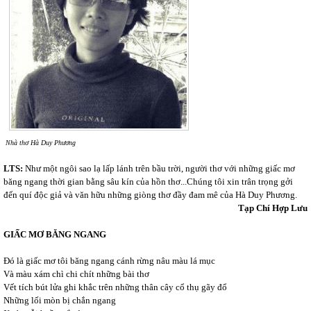
Nhà thơ Hà Duy Phương
LTS:
Như một ngôi sao lạ lấp lánh trên bầu trời, người thơ với những giấc mơ
băng ngang thời gian bằng sâu kín của hồn thơ...Chúng tôi xin trân trọng gởi
đến quí độc giả và văn hữu những giòng thơ đầy đam mê của Hà Duy Phương.
Tạp Chí Hợp Lưu
GIẤC MƠ BĂNG NGANG
Đó là giấc mơ tôi băng ngang cánh rừng nâu màu lá mục
Và màu xám chì chi chít những bài thơ
Vết tích bút lửa ghi khắc trên những thân cây cổ thụ gãy đổ
Những lối mòn bị chắn ngang