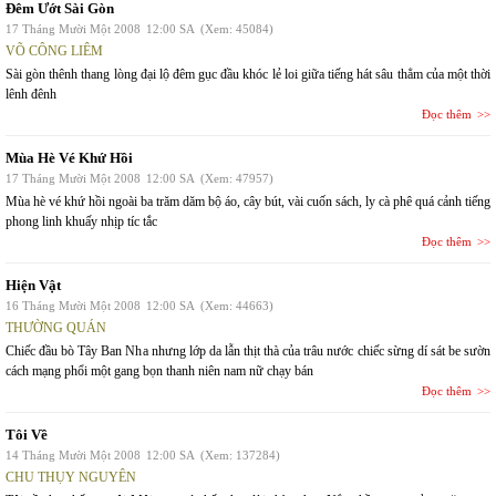
Đêm Ướt Sài Gòn
17 Tháng Mười Một 2008
12:00 SA
(Xem: 45084)
VÕ CÔNG LIÊM
Sài gòn thênh thang lòng đại lộ đêm gục đầu khóc lẻ loi giữa tiếng hát sâu thẳm của một thời
lênh đênh
Đọc thêm
Mùa Hè Vé Khứ Hồi
17 Tháng Mười Một 2008
12:00 SA
(Xem: 47957)
Mùa hè vé khứ hồi ngoài ba trăm dăm bộ áo, cây bút, vài cuốn sách, ly cà phê quá cảnh tiếng
phong linh khuấy nhịp tíc tắc
Đọc thêm
Hiện Vật
16 Tháng Mười Một 2008
12:00 SA
(Xem: 44663)
THƯỜNG QUÁN
Chiếc đầu bò Tây Ban Nha nhưng lớp da lẫn thịt thà của trâu nước chiếc sừng dí sát be sườn
cách mạng phổi một gang bọn thanh niên nam nữ chạy bán
Đọc thêm
Tôi Về
14 Tháng Mười Một 2008
12:00 SA
(Xem: 137284)
CHU THỤY NGUYÊN