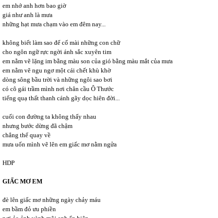
em nhớ anh hơn bao giờ
giá như anh là mưa
những hạt mưa chạm vào em đêm nay...
không biết làm sao để cố mài những con chữ
cho ngôn ngữ rực ngời ánh sắc xuyên tim
em nằm vẽ lặng im bằng màu son của gió bằng màu mắt của mưa
em nằm vẽ ngu ngơ một cái chết khù khờ
dòng sông bầu trời và những ngôi sao bơi
có cô gái trầm mình nơi chân cầu Ô Thước
tiếng quạ thất thanh cánh gãy dọc hiên đời...
cuối con đường ta không thấy nhau
nhưng bước dừng đã chậm
chẳng thể quay về
mưa uốn mình vẽ lên em giấc mơ nằm ngửa
HDP
GIẤC MƠ EM
đè lên giấc mơ những ngày chảy máu
em bầm đỏ ưu phiền