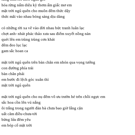
hóa rừng nấm diệu kỳ thơm ấm giấc mơ em
mặt trời ngủ quên cho muôn đêm thức dậy
thức mãi vào nhau bóng sáng dịu dàng
có những rời xa vẽ vào đời nhau bức tranh luân lạc
chợt anh- nhát phác thảo xưa sau điểm xuyết nồng nàn
quét lên em trùng trùng cơn khát
đêm đeo lục lạc
gam sắc hoan ca
mặt trời ngủ quên trên bàn chân em nhón qua vọng tưởng
con đường phía trái
bàn chân phải
em bước đi lệch góc xuân thì
mặt trời ngủ quên
mặt trời ngủ quên cho nụ đêm vô ưu trườn hé trên chồi ngực em
sắc hoa cồn lên vú nắng
ôi trắng trong người đàn bà chưa bao giờ lắng cặn
uất căm điều-chưa-tới
bừng lửa đêm yêu
em bóp cổ mặt trời