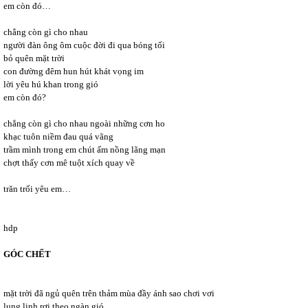
em còn đó…
chẳng còn gì cho nhau
người đàn ông ôm cuộc đời đi qua bóng tối
bỏ quên mặt trời
con đường đêm hun hút khát vọng im
lời yêu hú khan trong gió
em còn đó?
chẳng còn gì cho nhau ngoài những cơn ho
khạc tuôn niềm đau quá vãng
trầm mình trong em chút ấm nồng lãng mạn
chợt thấy cơn mê tuột xích quay về
trăn trối yêu em…
hdp
GÓC CHẾT
mặt trời đã ngủ quên trên thảm mùa đầy ánh sao chơi vơi
lung linh rơi theo ngàn gió