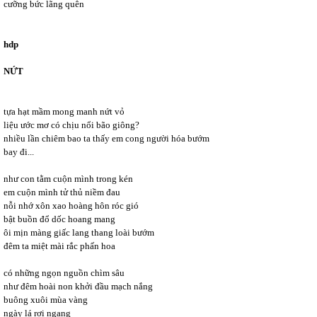
cưỡng bức lãng quên
hdp
NỨT
tựa hạt mầm mong manh nứt vỏ
liệu ước mơ có chịu nổi bão giông?
nhiều lần chiêm bao ta thấy em cong người hóa bướm
bay đi...
như con tằm cuộn mình trong kén
em cuộn mình tử thủ niềm đau
nỗi nhớ xôn xao hoàng hôn róc gió
bật buồn đổ dốc hoang mang
ôi mịn màng giấc lang thang loài bướm
đêm ta miệt mài rắc phấn hoa
có những ngọn nguồn chìm sâu
như đêm hoài non khởi đầu mạch nắng
buông xuôi mùa vàng
ngày lá rơi ngang