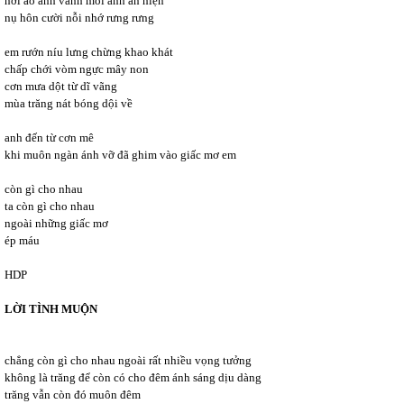
nơi ảo ảnh vành môi anh ẩn hiện
nụ hôn cười nỗi nhớ rưng rưng
em rướn níu lưng chừng khao khát
chấp chới vòm ngực mây non
cơn mưa dột từ dĩ vãng
mùa trăng nát bóng dội về
anh đến từ cơn mê
khi muôn ngàn ánh vỡ đã ghim vào giấc mơ em
còn gì cho nhau
ta còn gì cho nhau
ngoài những giấc mơ
ép máu
HDP
L
Ờ
I TÌNH MU
Ộ
N
chẳng còn gì cho nhau ngoài rất nhiều vọng tưởng
không là trăng để còn có cho đêm ánh sáng dịu dàng
trăng vẫn còn đó muôn đêm