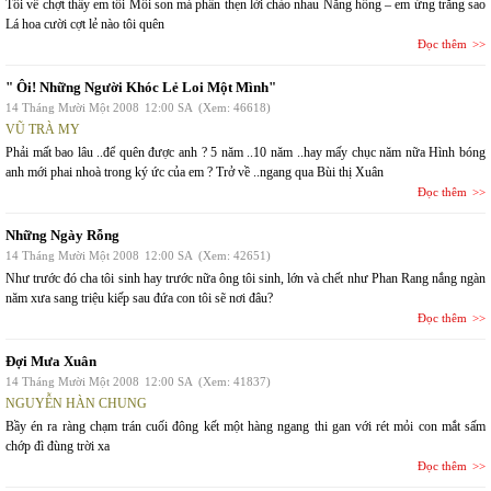
Tôi về chợt thấy em tôi Môi son má phấn thẹn lời chào nhau Nắng hồng – em ửng trăng sao
Lá hoa cười cợt lẻ nào tôi quên
Đọc thêm
" Ôi! Những Người Khóc Lẻ Loi Một Mình"
14 Tháng Mười Một 2008
12:00 SA
(Xem: 46618)
VŨ TRÀ MY
Phải mất bao lâu ..để quên được anh ? 5 năm ..10 năm ..hay mấy chục năm nữa Hình bóng
anh mới phai nhoà trong ký ức của em ? Trở về ..ngang qua Bùi thị Xuân
Đọc thêm
Những Ngày Rỗng
14 Tháng Mười Một 2008
12:00 SA
(Xem: 42651)
Như trước đó cha tôi sinh hay trước nữa ông tôi sinh, lớn và chết như Phan Rang nắng ngàn
năm xưa sang triệu kiếp sau đứa con tôi sẽ nơi đâu?
Đọc thêm
Đợi Mưa Xuân
14 Tháng Mười Một 2008
12:00 SA
(Xem: 41837)
NGUYỄN HÀN CHUNG
Bầy én ra ràng chạm trán cuối đông kết một hàng ngang thi gan với rét mỏi con mắt sấm
chớp đì đùng trời xa
Đọc thêm