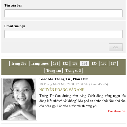
Tên của bạn
Email của bạn
Trang đầu
Trang trước
131
132
133
134
135
136
137
Trang sau
Trang cuối
Giấc Mơ Tháng Tư , Phơi Đêm
19 Tháng Mười Một 2008
12:00 SA
(Xem: 45365)
NGUYỄN HOÀNG VÂN ANH
Tháng Tư Con đường rớm nắng Cánh đồng trắng ngọn lúa
đòng Nỗi nhớ có về không? Mà phố xa nhức nhối Nỗi nhớ cồn
cào tiếng gọi Lăn vào nước mắt thương yêu
Đọc thêm