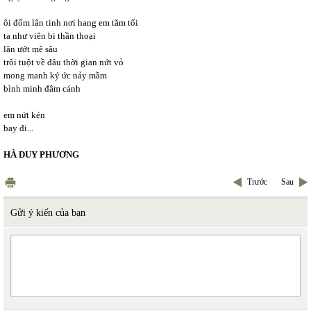
ôi đốm lân tinh nơi hang em tăm tối
ta như viên bi thần thoại
lăn ướt mê sâu
trôi tuột về đâu thời gian nứt vỏ
mong manh ký ức nảy mầm
bình minh đâm cánh
em nứt kén
bay đi...
HÀ DUY PHƯƠNG
Trước
Sau
Gửi ý kiến của bạn