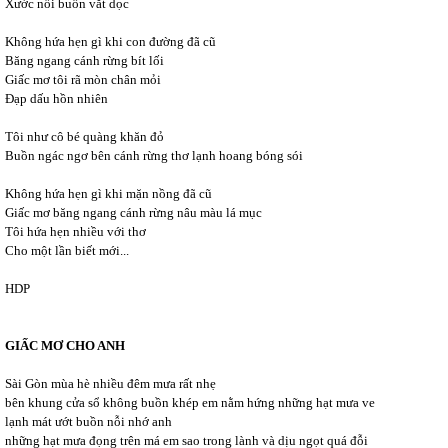
Xước nỗi buồn vắt dọc
Không hứa hẹn gì khi con đường đã cũ
Băng ngang cánh rừng bít lối
Giấc mơ tôi rã mòn chân mỏi
Đạp dấu hồn nhiên
Tôi như cô bé quàng khăn đỏ
Buồn ngác ngơ bên cánh rừng thơ lạnh hoang bóng sói
Không hứa hẹn gì khi mặn nồng đã cũ
Giấc mơ băng ngang cánh rừng nâu màu lá mục
Tôi hứa hẹn nhiều với thơ
Cho một lần biết mới...
HDP
GIẤC MƠ CHO ANH
Sài Gòn mùa hè nhiều đêm mưa rất nhẹ
bên khung cửa sổ không buồn khép em nằm hứng những hạt mưa ve
lạnh mát ướt buồn nỗi nhớ anh
những hạt mưa đọng trên má em sao trong lành và dịu ngọt quá đỗi