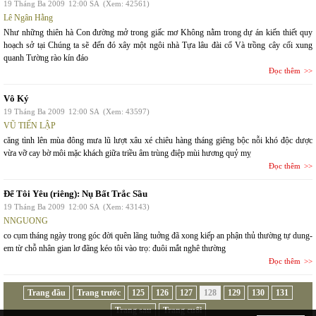
19 Tháng Ba 2009
12:00 SA
(Xem: 42561)
Lê Ngân Hằng
Như những thiên hà Con đường mở trong giấc mơ Không nằm trong dự án kiến thiết quy
hoạch sở tại Chúng ta sẽ đến đó xây một ngôi nhà Tựa lâu đài cổ Và trồng cây cối xung
quanh Tường rào kín đáo
Đọc thêm
Vô Ký
19 Tháng Ba 2009
12:00 SA
(Xem: 43597)
VŨ TIẾN LẬP
căng tình lên mùa đông mưa lũ lượt xâu xé chiêu hàng tháng giêng bộc nỗi khó độc dược
vừa vỡ cay bờ môi mặc khách giữa triều âm trùng điệp mùi hương quỷ mỵ
Đọc thêm
Để Tôi Yêu (riêng): Nụ Bất Trắc Sầu
19 Tháng Ba 2009
12:00 SA
(Xem: 43143)
NNGUONG
co cụm tháng ngày trong góc đời quên lãng tuởng đã xong kiếp an phận thủ thường tự dung-
em từ chỗ nhân gian lơ đãng kéo tôi vào trọ: đuôi mắt nghê thường
Đọc thêm
Trang đầu
Trang trước
125
126
127
128
129
130
131
Trang sau
Trang cuối