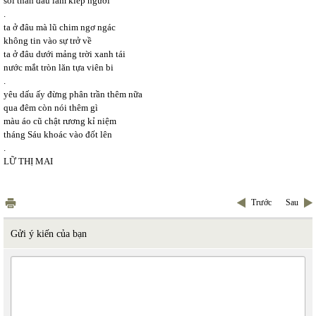
sỏi than đau lắm kiếp người
.
ta ở đâu mà lũ chim ngơ ngác
không tin vào sự trở về
ta ở đâu dưới mảng trời xanh tái
nước mắt tròn lăn tựa viên bi
.
yêu dấu ấy đừng phân trần thêm nữa
qua đêm còn nói thêm gì
màu áo cũ chật rương kỉ niệm
tháng Sáu khoác vào đốt lên
.
LỮ THỊ MAI
Trước
Sau
Gửi ý kiến của bạn