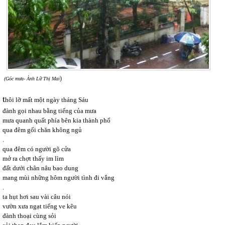
)
(Góc mưa- Ành Lữ Thị Mai
t
hôi lỡ mất một ngày tháng Sáu
đành gọi nhau bằng tiếng của mưa
mưa quanh quất phía bên kia thành phố
qua đêm gối chăn không ngủ
.
qua đêm có người gõ cửa
mở ra chợt thấy im lìm
đất dưới chân nâu bao dung
mang mùi những hôm người tình đi vắng
.
ta hụt hơi sau vài câu nói
vườn xưa ngạt tiếng ve kêu
đành thoại cùng sỏi