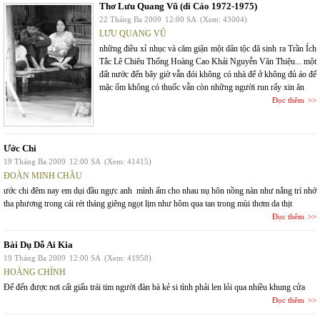
Thơ Lưu Quang Vũ (di Cảo 1972-1975)
22 Tháng Ba 2009
12:00 SA
(Xem: 43004)
LƯU QUANG VŨ
những điều xỉ nhục và căm giận một dân tộc đã sinh ra Trần Ích
Tắc Lê Chiêu Thống Hoàng Cao Khải Nguyễn Văn Thiệu... một
đất nước đến bây giờ vẫn đói không có nhà để ở không đủ áo để
mặc ốm không có thuốc vẫn còn những người run rẩy xin ăn
Đọc thêm
Ước Chi
19 Tháng Ba 2009
12:00 SA
(Xem: 41415)
ĐOÀN MINH CHÂU
ước chi đêm nay em dụi đầu ngực anh mình ấm cho nhau nụ hôn nồng nàn như nắng trí nhớ
tha phương trong cái rét tháng giêng ngọt lịm như hôm qua tan trong mùi thơm da thịt
Đọc thêm
Bài Dụ Dỗ Ai Kia
19 Tháng Ba 2009
12:00 SA
(Xem: 41958)
HOÀNG CHÍNH
Để đến được nơi cất giấu trái tim người đàn bà kẻ si tình phải len lỏi qua nhiều khung cửa
Đọc thêm