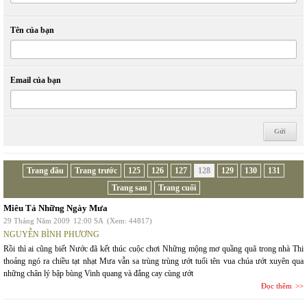
Tên của bạn
Email của bạn
Trang đầu
Trang trước
125
126
127
128
129
130
131
Trang sau
Trang cuối
Miêu Tả Những Ngày Mưa
29 Tháng Năm 2009
12:00 SA
(Xem: 44817)
NGUYỄN BÌNH PHƯƠNG
Rồi thì ai cũng biết Nước đã kết thúc cuộc chơi Những mộng mơ quầng quã trong nhà Thi
thoảng ngó ra chiều tạt nhạt Mưa vẫn sa trùng trùng ướt tuổi tên vua chúa ướt xuyên qua
những chân lý bập bùng Vinh quang và đắng cay cùng ướt
Đọc thêm