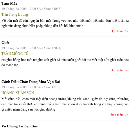
Tám Mắt
19 Tháng Ba 2009
12:00 SA
(Xem: 44035)
Trần Trọng Dương
Vỡ bốn mắt để còn nguyên bốn mắt Trong veo veo như thể muốn hết mình Em khẽ nhắm ta
ngỡ mùa đang chớp Nên phập phồng đến hôi hổi bình minh.
Đọc thêm
Ghét
19 Tháng Ba 2009
12:00 SA
(Xem: 42024)
TRẦN MỘNG TÚ
em ghét bông hoa mới nở ghét anh ghét cả mùa xuân ghét bài thơ viết một nửa ghét mầu hoa
đỏ thanh tân
Đọc thêm
Cánh Diều Chân Dung Mùa Vạn Đại
19 Tháng Ba 2009
12:00 SA
(Xem: 41190)
HOÀNG XUÂN SƠN
Mỗi cánh diều chao mỗi một điều hoang tưởng khung trời xanh . giấy dó. sợi căng trí tưởng
cùn mằn tôi vẽ ấu thời lên tranh mảng vụn màu chôn đuối lả cánh hồng vụt bay. không còn
gì chiêu niệm đàng sau nóc giáo đường
Đọc thêm
Và Chúng Ta Tập Bay