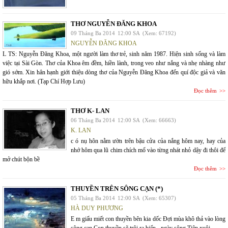
THƠ NGUYỄN ĐĂNG KHOA
09 Tháng Ba 2014
12:00 SA
(Xem: 67192)
NGUYỄN ĐĂNG KHOA
L TS: Nguyễn Đăng Khoa, một người làm thơ trẻ, sinh năm 1987. Hiện sinh sống và làm
việc tại Sài Gòn. Thơ của Khoa êm đềm, hiền lành, trong veo như nắng và nhẹ nhàng như
gió sớm. Xin hân hạnh giới thiệu dòng thơ của Nguyễn Đăng Khoa đến quí độc giả và văn
hữu khắp nơi. (Tạp Chí Hợp Lưu)
Đọc thêm
THƠ K- LAN
06 Tháng Ba 2014
12:00 SA
(Xem: 66663)
K. LAN
c ó nụ hôn nằm ườn trên bậu cửa của nắng hôm nay, hay của
nhớ hôm qua lũ chim chích mổ vào từng nhát nhỏ dậy đi thôi để
mở chút bộn bề
Đọc thêm
THUYỀN TRÊN SÔNG CẠN (*)
05 Tháng Ba 2014
12:00 SA
(Xem: 65307)
HÀ DUY PHƯƠNG
E m giấu miết con thuyền bên kia dốc Đợi mùa khô thả vào lòng