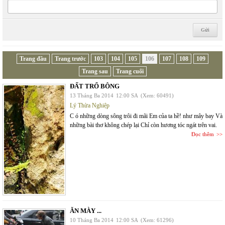
Trang đầu
Trang trước
103
104
105
106
107
108
109
Trang sau
Trang cuối
ĐẤT TRỔ BÔNG
13 Tháng Ba 2014
12:00 SA
(Xem: 60491)
Lý Thừa Nghiệp
C ó những dòng sông trôi đi mãi Em của ta hề! như mây bay Và
những bài thơ không chép lại Chỉ còn hương tóc ngát trên vai.
Đọc thêm
ĂN MÀY ...
10 Tháng Ba 2014
12:00 SA
(Xem: 61296)