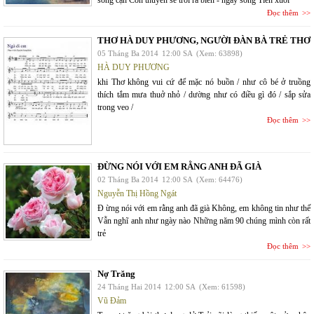
sông cạn Con thuyền sẽ trôi ra biển - ngày sông Tiên xuôi
Đọc thêm
THƠ HÀ DUY PHƯƠNG, NGƯỜI ĐÀN BÀ TRẺ THƠ
05 Tháng Ba 2014
12:00 SA
(Xem: 63898)
HÀ DUY PHƯƠNG
khi Thơ không vui cứ để mặc nó buồn / như cô bé ở truồng
thích tắm mưa thuở nhỏ / dường như có điều gì đó / sắp sửa
trong veo /
Đọc thêm
ĐỪNG NÓI VỚI EM RẰNG ANH ĐÃ GIÀ
02 Tháng Ba 2014
12:00 SA
(Xem: 64476)
Nguyễn Thị Hồng Ngát
Đ ừng nói với em rằng anh đã già Không, em không tin như thế
Vẫn nghĩ anh như ngày nào Những năm 90 chúng mình còn rất
trẻ
Đọc thêm
Nợ Trăng
24 Tháng Hai 2014
12:00 SA
(Xem: 61598)
Vũ Đảm