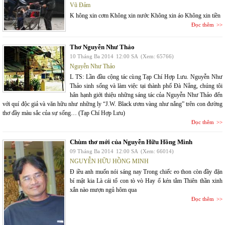
Vũ Đảm
K hông xin cơm Không xin nước Không xin áo Không xin tiền
Đọc thêm
Thơ Nguyễn Như Thảo
10 Tháng Ba 2014
12:00 SA
(Xem: 65766)
Nguyễn Như Thảo
L TS: Lần đầu cộng tác cùng Tạp Chí Hợp Lưu. Nguyễn Như
Thảo sinh sống và làm việc tại thành phố Đà Nẵng, chúng tôi
hân hạnh giới thiệu những sáng tác của Nguyễn Như Thảo đến
với quí độc giả và văn hữu như những ly “J.W. Black ươm vàng như nắng” trên con đường
thơ đầy màu sắc của sự sống… (Tạp Chí Hợp Lưu)
Đọc thêm
Chùm thơ mới của Nguyễn Hữu Hồng Minh
09 Tháng Ba 2014
12:00 SA
(Xem: 66014)
NGUYỄN HỮU HỒNG MINH
Đ iều anh muốn nói sáng nay Trong chiếc eo thon còn đầy đặn
bí mật kia Là cái tổ con tò vò Hay ổ kén tằm Thiên thần xinh
xắn nào mượn ngủ hôm qua
Đọc thêm