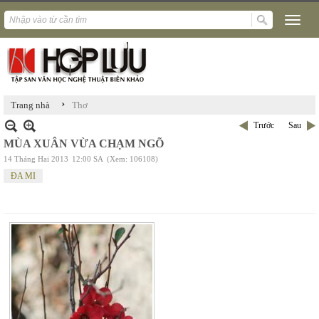
›
Trang nhà
Thơ
Trước
Sau
MÙA XUÂN VỪA CHẠM NGÕ
14 Tháng Hai 2013
12:00 SA
(Xem: 106108)
ĐA MI