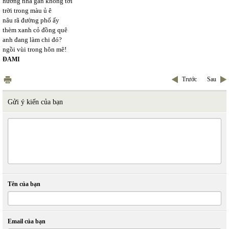
hương nhà gần không tới
trời trong màu ủ ê
nâu rã đường phố ấy
thèm xanh cỏ đồng quê
anh đang làm chi đó?
ngồi vùi trong hôn mê!
ĐAMI
Trước
Sau
Gửi ý kiến của bạn
Tên của bạn
Email của bạn