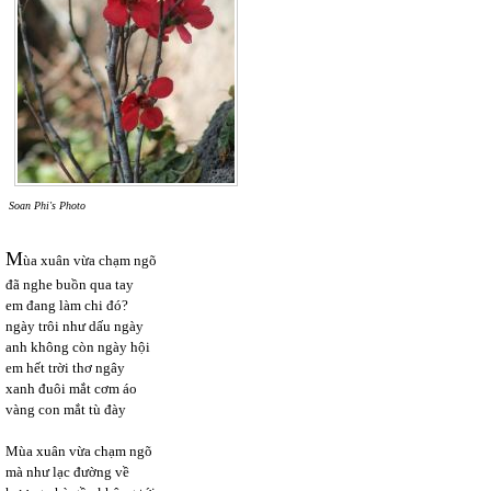
Soan Phi's Photo
M
ùa xuân vừa chạm ngõ
đã nghe buồn qua tay
em đang làm chi đó?
ngày trôi như dấu ngày
anh không còn ngày hội
em hết trời thơ ngây
xanh đuôi mắt cơm áo
vàng con mắt tù đày
Mùa xuân vừa chạm ngõ
mà như lạc đường về