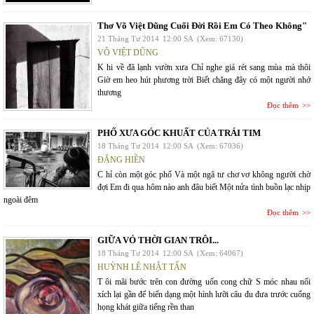
Thơ Võ Việt Dũng Cuối Đời Rồi Em Có Theo Không"
21 Tháng Tư 2014
12:00 SA
(Xem: 67130)
VÕ VIỆT DŨNG
K hi về đã lạnh vườn xưa Chỉ nghe giá rét sang mùa mà thôi
Giờ em heo hút phương trời Biết chăng đây có một người nhớ
thương
Đọc thêm
PHỐ XƯA GÓC KHUẤT CỦA TRÁI TIM
18 Tháng Tư 2014
12:00 SA
(Xem: 67036)
ĐẶNG HIỀN
C hỉ còn một góc phố Và một ngã tư chơ vơ không người chờ
đợi Em đi qua hôm nào anh đâu biết Một nửa tình buồn lạc nhịp
ngoài đêm
Đọc thêm
GIỮA VỎ THỜI GIAN TRÔI...
18 Tháng Tư 2014
12:00 SA
(Xem: 64067)
HUỲNH LÊ NHẬT TẤN
T ôi mãi bước trên con đường uốn cong chữ S móc nhau nối
xích lại gần để biến dạng một hình lưỡi câu đu đưa trước cuống
họng khát giữa tiếng rền than