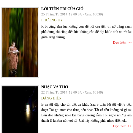
LỜI TIÊN TRI CỦA GIÓ
25 Tháng Tư 2014
12:00 SA
(Xem: 63839)
PHƯƠNG UY
R ồi cũng đến lúc không còn để nói câu tiên tri nở trắng cánh
phù dung rồi cũng đến lúc không còn để đợi khúc tình xa rớt lại
giữa lưng chừng
Đọc thêm
NHẠC VÀ THƠ
22 Tháng Tư 2014
12:00 SA
(Xem: 63148)
ĐẶNG HIỀN
B ạn tôi dậy cho tôi viết ca khúc Sau 3 tuần bắt tôi viết 8 tiểu
đoạn Tôi ghi note cho từng tiểu đoạn Tất cả đều không có gì sai
Bạn dạo những note kia bằng dương cầm Tôi nghe những âm
thanh là lạ Bạn nói với tôi Cái này không phải nhạc Hiền ơi…
Đọc thêm