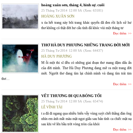
hoàng xuân sơn, tháng 4, hình sự. cuối
25 Tháng Tư 2014
12:00 SA
(Xem: 63181)
HOÀNG XUÂN SƠN
x óa hết trang này bôi trang khác quyển đã đen rồi lịch sử hư
thơ không có thật đời hư cấu tình đã khóc vùi một tháng tư
Đọc thêm
THƠ HÀ DUY PHƯƠNG NHỮNG TRANG ĐỜI MỚI
25 Tháng Tư 2014
12:00 SA
(Xem: 64437)
HÀ DUY PHƯƠNG
M ỗi một thi sĩ đều có những giai đoạn thơ mang đậm dấu ấn
của đời mình. Thơ Hà Duy Phương đang mở ra một trang đời
mới. Người thơ đang tìm lại chính mình và đang tìm trái tim
thơ…
Đọc thêm
VẾT THƯƠNG ĐI QUA BÓNG TỐI
25 Tháng Tư 2014
12:00 SA
(Xem: 65474)
LÊ VĨNH TÀI
t a đã đi ngang qua nhiều biển vẫy vùng suýt chết thằng đàn ông
nhìn em ánh mắt màu mật ngọt giấu sau bản tình ca chiếc mặt nạ
sau khi vẽ lên bầu trời vòng tròn của khói
Đọc thêm