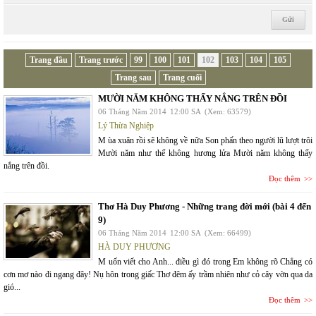
Trang đầu
Trang trước
99
100
101
102
103
104
105
Trang sau
Trang cuối
MƯỜI NĂM KHÔNG THẤY NẮNG TRÊN ĐỒI
06 Tháng Năm 2014
12:00 SA
(Xem: 63579)
Lý Thừa Nghiệp
M ùa xuân rồi sẽ không về nữa Son phấn theo người lũ lượt trôi
Mười năm như thể không hương lửa Mười năm không thấy
nắng trên đồi.
Đọc thêm
Thơ Hà Duy Phương - Những trang đời mới (bài 4 đến
9)
06 Tháng Năm 2014
12:00 SA
(Xem: 66499)
HÀ DUY PHƯƠNG
M uốn viết cho Anh... điều gì đó trong Em không rõ Chẳng có
cơn mơ nào đi ngang đây! Nụ hôn trong giấc Thơ đêm ấy trầm nhiên như cỏ cây vờn qua da
gió...
Đọc thêm