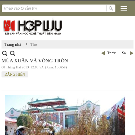
›
Trang nhà
Thơ
Trước
Sau
MÙA XUÂN VÀ VÒNG TRÒN
08 Tháng Hai 2013
12:00 SA
(Xem: 106659)
ĐẶNG HIỀN