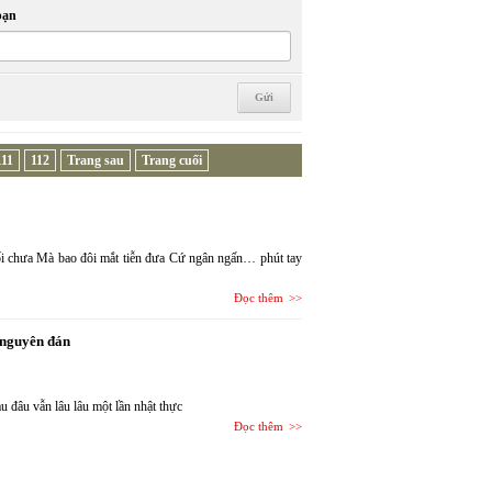
bạn
111
112
Trang sau
Trang cuối
cuối chưa Mà bao đôi mắt tiễn đưa Cứ ngân ngấn… phút tay
Đọc thêm
t nguyên đán
au đâu vẫn lâu lâu một lần nhật thực
Đọc thêm