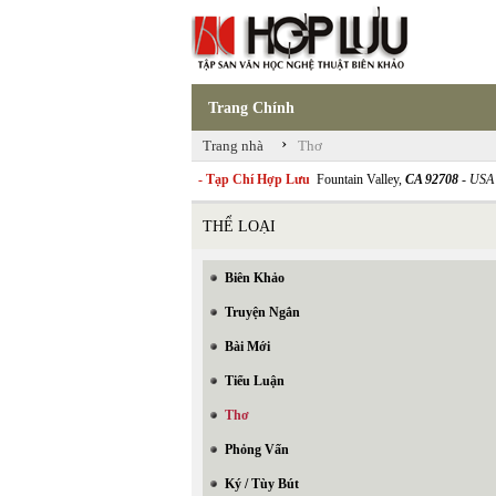
Trang Chính
›
Trang nhà
Thơ
- Tạp Chí Hợp Lưu
Fountain Valley,
CA 92708
- USA
THỂ LOẠI
Biên Khảo
Truyện Ngắn
Bài Mới
Tiểu Luận
Thơ
Phỏng Vấn
Ký / Tùy Bút