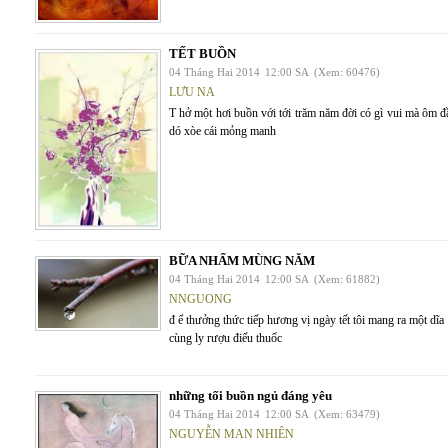
TẾT BUỒN
04 Tháng Hai 2014
12:00 SA
(Xem: 60476)
LƯU NA
T hở một hơi buồn với tới trăm năm đời có gì vui mà ôm
dó xòe cái mỏng manh
BỮA NHẤM MÙNG NĂM
04 Tháng Hai 2014
12:00 SA
(Xem: 61882)
NNGUONG
đ ể thưởng thức tiếp hương vị ngày tết tôi mang ra một dĩ
cùng ly rượu điếu thuốc
những tối buồn ngủ đáng yêu
04 Tháng Hai 2014
12:00 SA
(Xem: 63479)
NGUYỄN MAN NHIÊN