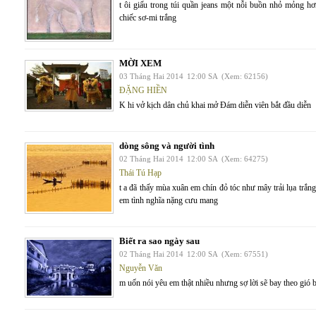
t ôi giấu trong túi quần jeans một nỗi buồn nhỏ mỏng hơ
chiếc sơ-mi trắng
MỜI XEM
03 Tháng Hai 2014
12:00 SA
(Xem: 62156)
ĐẶNG HIỀN
K hi vở kịch dân chủ khai mở Đám diễn viên bắt đầu diễn
dòng sông và người tình
02 Tháng Hai 2014
12:00 SA
(Xem: 64275)
Thái Tú Hạp
t a đã thấy mùa xuân em chín đỏ tóc như mây trải lụa trắn
em tình nghĩa nặng cưu mang
Biết ra sao ngày sau
02 Tháng Hai 2014
12:00 SA
(Xem: 67551)
Nguyễn Văn
m uốn nói yêu em thật nhiều nhưng sợ lời sẽ bay theo gió 