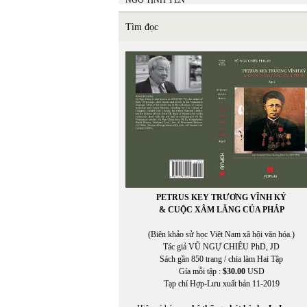
NGÔ TỊNH YÊN
NGỌC HOÀI PHƯƠNG
Ngu Yên
Tìm đọc
NGƯỜI VIỆT
NGƯỜI VIỆT ONLINE
NGUYỄN ĐÔNG GIANG
NGUYỄN THẠCH GIANG
Nguyễn Anh Thế
NGUYỄN BÍNH
NGUYỄN BÌNH PHƯƠNG
NGUYỄN CHÍ TRUNG
Nguyễn Công Khanh
Nguyễn Cung Thông
NGUYỄN DẠ QUỲNH
Nguyễn Đăng Khánh
In Trang
NGUYỄN ĐĂNG KHOA
PETRUS KEY TRƯƠNG VĨNH KÝ
NGUYỄN ĐĂNG KHƯƠNG
& CUỘC XÂM LĂNG CỦA PHÁP
NGUYỄN ĐẠT
Nguyễn Đình Bổn
(Biên khảo sử học Việt Nam xã hội văn hóa.)
NGUYỄN ĐÔNG GIANG
Tác giả VŨ NGỰ CHIÊU PhD, JD
NGUYÊN DU
Sách gần 850 trang / chia làm Hai Tập
NGUYỄN ĐỨC BẠN
Gía mỗi tập :
$30.00
USD
NGUYỄN ĐỨC BẠN
Tạp chí Hợp-Lưu xuất bản 11-2019
NGUYỄN ĐỨC HẠNH
Nguyễn Đức Quang