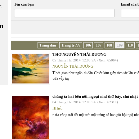
Tên của bạn
Email của 
ữ:
m
Trang đầu
Trang trước
106
107
108
109
110
THƠ NGUYỄN THÁI DƯƠNG
05 Tháng Hai 2014
12:00 SA
(Xem: 65064)
NGUYỄN THÁI DƯƠNG
T hời gian như ngắn đi dần Chiếc kim giây tích tắc lần 
vừa vẫy tay
chúng ta hai bên nội, ngoại như thứ bảy, chủ nhậ
04 Tháng Hai 2014
12:00 SA
(Xem: 62310)
HHiếu
n ửa vòng trái đất mặt trời mặt trăng có bao giờ hội ngộ nh