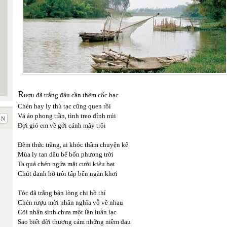
R
ượu đã trắng đâu cần thêm cốc bạc
Chén hay ly thù tạc cũng quen rồi
Vá áo phong trần, tình treo đỉnh núi
Đợi gió em về gởi cánh mây trôi
Đêm thức trắng, ai khóc thầm chuyện kể
Mùa ly tan dâu bể bốn phương trời
Ta quá chén ngửa mặt cười kiêu bạt
Chút danh hờ trôi tấp bến ngàn khơi
Tóc đã trắng bận lòng chi hồ thỉ
Chén rượu mời nhân nghĩa vỗ về nhau
Cõi nhân sinh chưa một lần luân lạc
Sao biết đời thương cảm những niềm đau