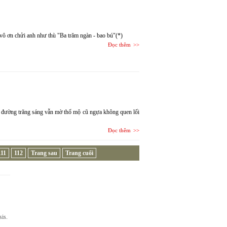
vô ơn chửi anh như thù "Ba trăm ngàn - bao bú"(*)
Đọc thêm
ổ đường trăng sáng vẫn mờ thổ mộ cũ ngựa không quen lối
Đọc thêm
111
112
Trang sau
Trang cuối
sis.