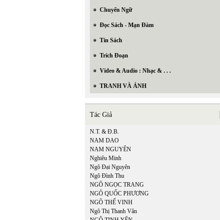
Chuyển Ngữ
Đọc Sách - Mạn Đàm
Tin Sách
Trích Đoạn
Video & Audio : Nhạc & . . .
TRANH VÀ ẢNH
Tác Giả
N.T. & Đ.B.
NAM DAO
NAM NGUYÊN
Nghiêu Minh
Ngô Đại Nguyên
Ngô Đình Thu
NGÔ NGỌC TRANG
NGÔ QUỐC PHƯƠNG
NGÔ THẾ VINH
Ngô Thị Thanh Vân