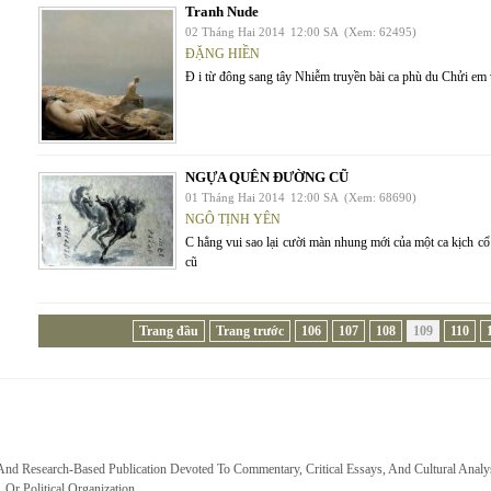
Tranh Nude
02 Tháng Hai 2014
12:00 SA
(Xem: 62495)
ĐẶNG HIỀN
Đ i từ đông sang tây Nhiễm truyền bài ca phù du Chửi em 
NGỰA QUÊN ĐƯỜNG CŨ
01 Tháng Hai 2014
12:00 SA
(Xem: 68690)
NGÔ TỊNH YÊN
C hẳng vui sao lại cười màn nhung mới của một ca kịch c
cũ
Trang đầu
Trang trước
106
107
108
109
110
 And Research-Based Publication Devoted To Commentary, Critical Essays, And Cultural Analy
, Or Political Organization.