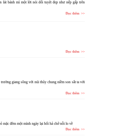
n lát bánh mì một lời nói dối tuyệt đẹp như nếp gấp trên
Đọc thêm
Đọc thêm
g trường giang sông với núi thủy chung niềm son sắt ta với
Đọc thêm
bỏ mặc đêm một mình ngày lại hối hả chở nỗi lo về
Đọc thêm