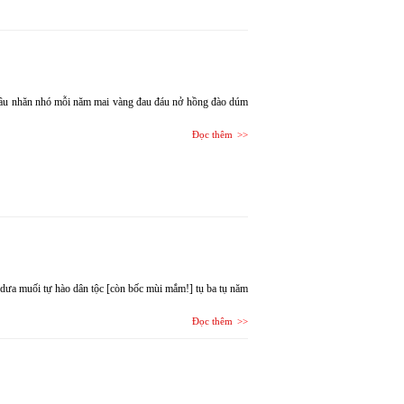
 đầu nhăn nhó mỗi năm mai vàng đau đáu nở hồng đào dúm
Đọc thêm
a dưa muối tự hào dân tộc [còn bốc mùi mắm!] tụ ba tụ năm
Đọc thêm