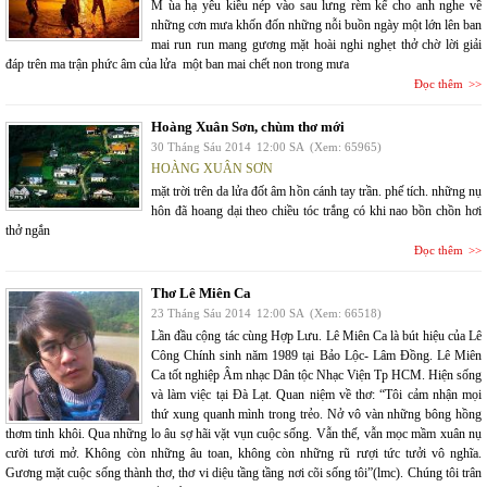
M ùa hạ yêu kiều nép vào sau lưng rèm kể cho anh nghe về
những cơn mưa khốn đốn những nỗi buồn ngày một lớn lên ban
mai run run mang gương mặt hoài nghi nghẹt thở chờ lời giải
đáp trên ma trận phức âm của lửa một ban mai chết non trong mưa
Đọc thêm
Hoàng Xuân Sơn, chùm thơ mới
30 Tháng Sáu 2014
12:00 SA
(Xem: 65965)
HOÀNG XUÂN SƠN
mặt trời trên da lửa đốt âm hồn cánh tay trần. phế tích. những nụ
hôn đã hoang dại theo chiều tóc trắng có khi nao bồn chồn hơi
thở ngắn
Đọc thêm
Thơ Lê Miên Ca
23 Tháng Sáu 2014
12:00 SA
(Xem: 66518)
Lần đầu cộng tác cùng Hợp Lưu. Lê Miên Ca là bút hiệu của Lê
Công Chính sinh năm 1989 tại Bảo Lộc- Lâm Đồng. Lê Miên
Ca tốt nghiệp Âm nhạc Dân tộc Nhạc Viện Tp HCM. Hiện sống
và làm việc tại Đà Lạt. Quan niệm về thơ: “Tôi cảm nhận mọi
thứ xung quanh mình trong trẻo. Nở vô vàn những bông hồng
thơm tinh khôi. Qua những lo âu sợ hãi vặt vụn cuộc sống. Vẫn thế, vẫn mọc mầm xuân nụ
cười tươi mở. Không còn những âu toan, không còn những rũ rượi tức tưởi vô nghĩa.
Gương mặt cuộc sống thành thơ, thơ vi diệu tầng tầng nơi cõi sống tôi”(lmc). Chúng tôi trân