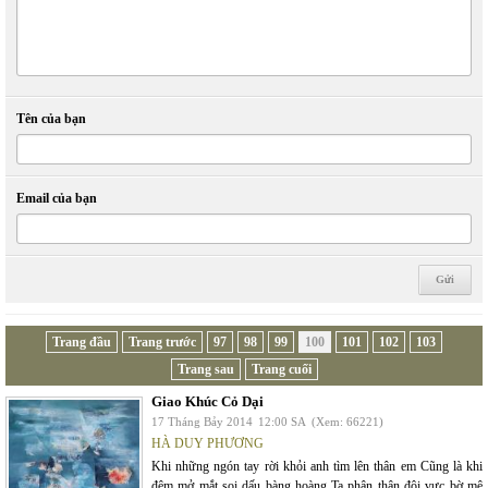
Tên của bạn
Email của bạn
Trang đầu
Trang trước
97
98
99
100
101
102
103
Trang sau
Trang cuối
Giao Khúc Cỏ Dại
17 Tháng Bảy 2014
12:00 SA
(Xem: 66221)
HÀ DUY PHƯƠNG
Khi những ngón tay rời khỏi anh tìm lên thân em Cũng là khi
đêm mở mắt soi dấu bàng hoàng Ta phân thân đôi vực bờ mê