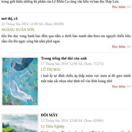
trọng giới thiệu những thi phẩm của Lê Miên Ca cùng văn hữu và bạn đọc Hợp Lưu.
Đọc thêm
mớ thị, cổ
23 Tháng Sáu 2014
12:00 SA
(Xem: 60200)
HOÀNG XUÂN SƠN
tiêu lòn dục vọng hanh hao đêm qua nằm ụ dưới hào manh tâm thưa em nguyệt chiếu bữa
rằm cồn lên ngực sóng bãi nằm phơi ngao
Đọc thêm
Trong tiếng thở dài của anh
17 Tháng Sáu 2014
12:00 SA
(Xem: 71271)
LỮ THỊ MAI
t huở ấy tự đỉnh chiều áp thấp mỏm vực mưa ai đó gieo mình
một màu sắc nhọn như đinh trổ vào lênh loang nhớ
Đọc thêm
ĐỒI MÂY
12 Tháng Sáu 2014
12:00 SA
(Xem: 62966)
Lý Thừa Nghiệp