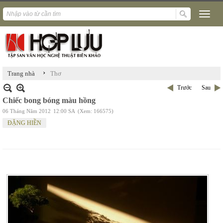
›
Trang nhà
Thơ
Trước
Sau
Chiếc bong bóng màu hồng
06 Tháng Năm 2012
12:00 SA
(Xem: 166575)
ĐẶNG HIỀN