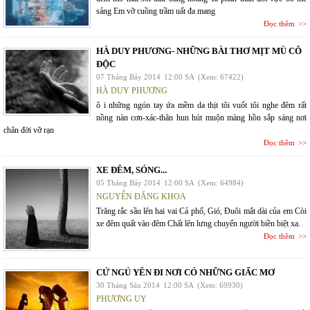
sảng Em vỡ cuồng trầm uất đa mang
Đọc thêm
HÀ DUY PHƯƠNG- NHỮNG BÀI THƠ MỊT MÙ CÔ
ĐỘC
07 Tháng Bảy 2014
12:00 SA
(Xem: 67422)
HÀ DUY PHƯƠNG
ô i những ngón tay ứa mềm da thịt tôi vuốt tôi nghe đêm rất
nồng nàn cơn-xác-thân hun hút muộn màng hồn sắp sáng nơi
chân đời vỡ rạn
Đọc thêm
XE ĐÊM, SÓNG...
05 Tháng Bảy 2014
12:00 SA
(Xem: 64984)
NGUYỄN ĐĂNG KHOA
Trăng rắc sầu lên hai vai Cả phố, Gió, Đuôi mắt dài của em Còi
xe đêm quất vào đêm Chất lên lưng chuyến người biền biệt xa.
Đọc thêm
CỨ NGỦ YÊN ĐI NƠI CÓ NHỮNG GIẤC MƠ
30 Tháng Sáu 2014
12:00 SA
(Xem: 69930)
PHƯƠNG UY