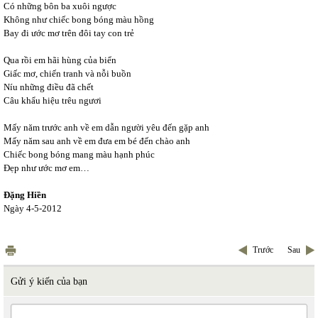
Có những bôn ba xuôi ngược
Không như chiếc bong bóng màu hồng
Bay đi ước mơ trên đôi tay con trẻ
Qua rồi em hãi hùng của biển
Giấc mơ, chiến tranh và nỗi buồn
Níu những điều đã chết
Câu khẩu hiệu trêu ngươi
Mấy năm trước anh về em dẫn người yêu đến gặp anh
Mấy năm sau anh về em đưa em bé đến chào anh
Chiếc bong bóng mang màu hạnh phúc
Đẹp như ước mơ em…
Đặng Hiền
Ngày 4-5-2012
Trước
Sau
Gửi ý kiến của bạn