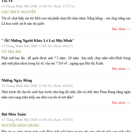
Tôi Về
14 Tháng Mười Một 2008
12:00 SA
(Xem: 137271)
CHU THỤY NGUYÊN
Tôi về chợt thấy em tôi Môi son má phấn thẹn lời chào nhau Nắng hồng – em ửng trăng sao
Lá hoa cười cợt lẻ nào tôi quên
Đọc thêm
" Ôi! Những Người Khóc Lẻ Loi Một Mình"
14 Tháng Mười Một 2008
12:00 SA
(Xem: 46617)
VŨ TRÀ MY
Phải mất bao lâu ..để quên được anh ? 5 năm ..10 năm ..hay mấy chục năm nữa Hình bóng
anh mới phai nhoà trong ký ức của em ? Trở về ..ngang qua Bùi thị Xuân
Đọc thêm
Những Ngày Rỗng
14 Tháng Mười Một 2008
12:00 SA
(Xem: 42648)
Như trước đó cha tôi sinh hay trước nữa ông tôi sinh, lớn và chết như Phan Rang nắng ngàn
năm xưa sang triệu kiếp sau đứa con tôi sẽ nơi đâu?
Đọc thêm
Đợi Mưa Xuân
14 Tháng Mười Một 2008
12:00 SA
(Xem: 41837)
NGUYỄN HÀN CHUNG
Bầy én ra ràng chạm trán cuối đông kết một hàng ngang thi gan với rét mỏi con mắt sấm