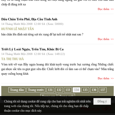
chớp đì đùng trời xa
Đọc thêm
Dấu Chân Trên Phố, Địa Cầu Tinh Anh
14 Tháng Mười Một 2008
12:00 SA
(Xem: 50000)
HUỲNH LÊ NHẬT TẤN
bàn chân lên đỉnh núi từng sợi tóc rụng để lại tuổi trẻ nhặt mai sau ?
Đọc thêm
Triết Lý Loài Ngựa, Trốn Tìm, Khúc Bi Ca
14 Tháng Mười Một 2008
12:00 SA
(Xem: 148122)
TẠ THỊ THU HÀ
Vòm trời vỡ vụn Bầy ngựa hoang đói khát tuyệt vọng trước bụi xương rồng Những chiếc
gai nhọn sắc tứa ra giọt giọt sữa độc Chiếc lưỡi đói cỏ làm sao có thể chạm vào? Màu trắng
quay cuồng họng khát.
Đọc thêm
Trang đầu
Trang trước
131
132
133
134
135
136
137
Trang sau
Trang cuối
Chúng tôi sử dụng cookie để cung cấp cho bạn trải nghiệm tốt nhất trên
Đồng ý
trang web của chúng tôi. Nếu tiếp tục, chúng tôi cho rằng bạn đã chấp
Copyright © 2026
hopluu.net
All rights reserved
thuận cookie cho mục đích này.