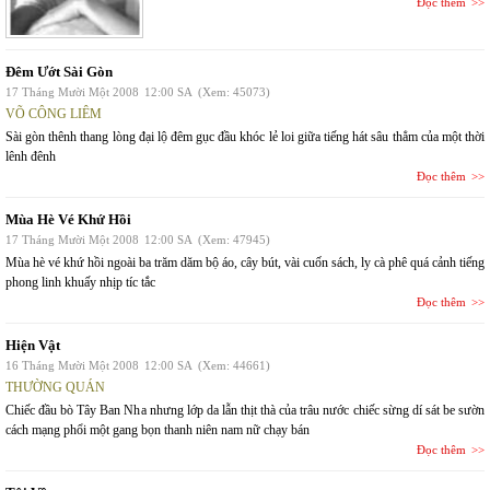
Đọc thêm
Đêm Ướt Sài Gòn
17 Tháng Mười Một 2008
12:00 SA
(Xem: 45073)
VÕ CÔNG LIÊM
Sài gòn thênh thang lòng đại lộ đêm gục đầu khóc lẻ loi giữa tiếng hát sâu thẳm của một thời
lênh đênh
Đọc thêm
Mùa Hè Vé Khứ Hồi
17 Tháng Mười Một 2008
12:00 SA
(Xem: 47945)
Mùa hè vé khứ hồi ngoài ba trăm dăm bộ áo, cây bút, vài cuốn sách, ly cà phê quá cảnh tiếng
phong linh khuấy nhịp tíc tắc
Đọc thêm
Hiện Vật
16 Tháng Mười Một 2008
12:00 SA
(Xem: 44661)
THƯỜNG QUÁN
Chiếc đầu bò Tây Ban Nha nhưng lớp da lẫn thịt thà của trâu nước chiếc sừng dí sát be sườn
cách mạng phổi một gang bọn thanh niên nam nữ chạy bán
Đọc thêm