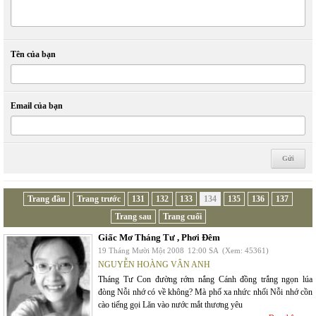
Tên của bạn
Email của bạn
Trang đầu
Trang trước
131
132
133
134
135
136
137
Trang sau
Trang cuối
Giấc Mơ Tháng Tư , Phơi Đêm
19 Tháng Mười Một 2008
12:00 SA
(Xem: 45361)
NGUYỄN HOÀNG VÂN ANH
Tháng Tư Con đường rớm nắng Cánh đồng trắng ngọn lúa
đòng Nỗi nhớ có về không? Mà phố xa nhức nhối Nỗi nhớ cồn
cào tiếng gọi Lăn vào nước mắt thương yêu