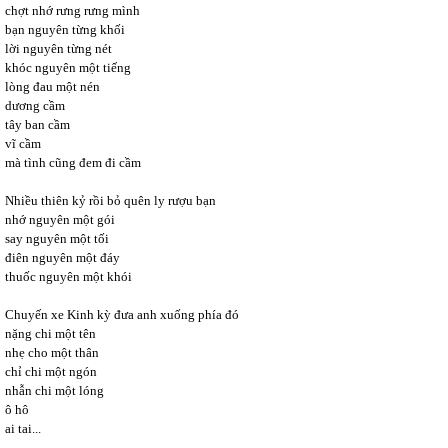
chợt nhớ rưng rưng mình
bạn nguyên từng khối
lời nguyên từng nét
khóc nguyên một tiếng
lòng đau một nén
dương cầm
tây ban cầm
vĩ cầm
mà tình cũng đem đi cầm
Nhiều thiên kỷ rồi bỏ quên ly rượu bạn
nhớ nguyên một gói
say nguyên một tối
điên nguyên một đáy
thuốc nguyên một khói
Chuyến xe Kinh kỳ đưa anh xuống phía đó
nặng chi một tên
nhẹ cho một thân
chỉ chi một ngón
nhẫn chi một lóng
ô hô
ai tai...