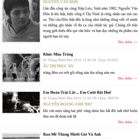
NGUYỄN VĂN ĐÔN
Lần đầu cộng tác cùng Hợp Lưu, Sinh năm 1982, Nguyễn Văn
Đôn là tên thật, hiện sống ở Tây Ninh là công nhân cạo mủ cao
su. Thơ của Đôn thật đến lạ lùng như những dòng viết về mình
và những ghi nhận về thi ca của chính tác giả. Chúng tôi trân
trọng giới thiệu đến quí văn hữu và bạn đọc những thi phẩm của
người bạn trẻ này.
Đọc thêm
Khúc Mùa Trăng
02 Tháng Mười Một 2014
12:46 SA
(Xem: 63203)
ÂU THỊ PHỤC AN
trăng đêm soi ướt gối nồng nàn thu nồng nàn em
Đọc thêm
Em Đoán Trật Lất ... Em Cười Rất Huế
01 Tháng Mười Một 2014
11:50 CH
(Xem: 66074)
NGUYỄN HOÀNG ANH THƯ
khi cơn mưa nặng hạt phố vàng nhòa hiu hắt đôi mắt nhớ buồn
thiu em đã đoán trật lất
Đọc thêm
Ban Mê Tháng Mười Gió Và Anh