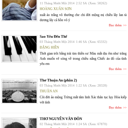
11 Tháng Mười Một 2014
2:52 SA
(Xem: 58262)
HOÀNG XUÂN SƠN
xuất áo trắng vô thường che chi đời mộng mị chiều lây lan tà
dương lây cả hồn vô ý
Đọc thêm
Sao Yêu Đến Thế
03 Tháng Mười Một 2014
1:46 SA
(Xem: 65332)
ĐẶNG HIỀN
Thời gian trôi bằng trái tim thiền sư Màu mắt dịu êm như trăng
Anh muốn vẽ sóng về trong chiều nắng Chiếc áo đỏ của tình
yêu em
Đọc thêm
Thơ Thuận An (phần 2)
03 Tháng Mười Một 2014
1:22 SA
(Xem: 28328)
THUẬN AN
Cõi đời ảo mộng Trừng mắt tâm linh Xác thân tục lụy Hóa kiếp
với tình
Đọc thêm
THƠ NGUYỄN VĂN ĐÔN
02 Tháng Mười Một 2014
1:24 SA
(Xem: 67870)