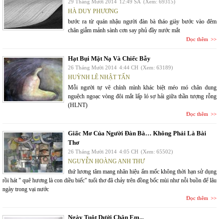
29 Tháng Mười 2014
12:49 SA
(Xem: 69315)
HÀ DUY PHƯƠNG
bước ra từ quán nhậu người đàn bà tháo giày bước vào đêm
chân giẫm mảnh sành cơn say phủ đầy nước mắt
Đọc thêm
Hạt Bụi Mặt Nạ Và Chiếc Bẫy
26 Tháng Mười 2014
4:44 CH
(Xem: 63189)
HUỲNH LÊ NHẬT TẤN
Mỗi người tự vẽ chính mình khác biệt méo mó chân dung
nguệch ngoạc vòng đôi mắt lấp ló sợ hải giữa thần tượng rỗng
(HLNT)
Đọc thêm
Giấc Mơ Của Người Đàn Bà… Không Phải Là Bài
Thơ
26 Tháng Mười 2014
4:05 CH
(Xem: 65502)
NGUYỄN HOÀNG ANH THƯ
thứ lương tâm mang nhãn hiệu ẩm mốc không thời hạn sử dụng
rồi hát " quê hương là con diều biếc" tuổi thơ đã chảy trên đồng bốc mùi như nỗi buồn để lâu
ngày trong vại nước
Đọc thêm
Ngày Tuột Dưới Chân Em...