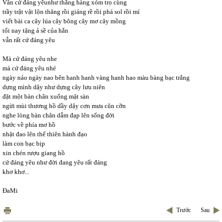
Vẫn cứ đáng yêunhư thằng hàng xóm trọ cùng
trầy trật vật lộn thăng rồi giáng rề rồi phá sol rồi mí
viết bài ca cây lúa cây bông cây mơ cây mồng
tối nay tặng ả sề của hắn
vẫn rất cứ đáng yêu
Mà cứ đáng yêu nhe
mà cứ đáng yêu nhé
ngày nảo ngày nao bên hanh hanh vàng hanh hao màu bàng bạc trắng
dựng mình dậy như dựng cây lưu niên
đặt một bàn chân xuống mặt sàn
ngừi mùi thương hồ dầy dậy cơn mưa cũn cỡn
nghe lòng bàn chân dẫm đạp lên sống đời
bước về phía mơ hồ
nhặt đao lên thế thiên hành đạo
làm con bạc bịp
xin chén rượu giang hồ
cứ đáng yêu như đời đang yêu rất đáng
khơ khơ...
ĐaMi
Trước
Sau