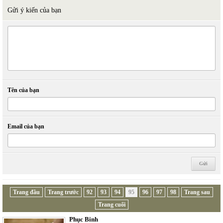
Gửi ý kiến của bạn
Tên của bạn
Email của bạn
Trang đầu
Trang trước
92
93
94
95
96
97
98
Trang sau
Trang cuối
Phục Binh