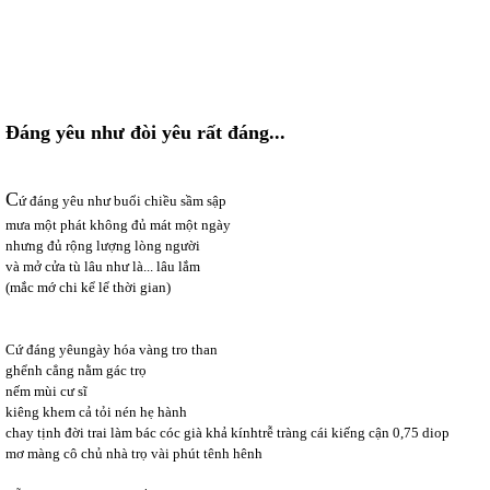
Đáng yêu như đòi yêu rất đáng...
C
ứ đáng yêu như buổi chiều sầm sập
mưa một phát không đủ mát một ngày
nhưng đủ rộng lượng lòng người
và mở cửa tù lâu như là... lâu lắm
(mắc mớ chi kể lể thời gian)
Cứ đáng yêungày hóa vàng tro than
ghểnh cẳng nằm gác trọ
nếm mùi cư sĩ
kiêng khem cả tỏi nén hẹ hành
chay tịnh đời trai làm bác cóc già khả kínhtrễ tràng cái kiếng cận 0,75 diop
mơ màng cô chủ nhà trọ vài phút tênh hênh