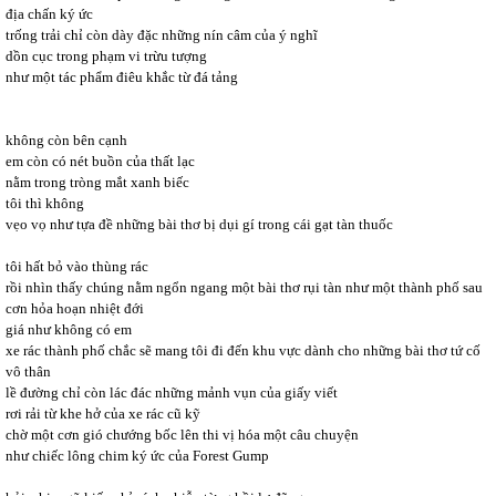
địa chấn ký ức
trống trải chỉ còn dày đặc những nín câm của ý nghĩ
dồn cục trong phạm vi trừu tượng
như một tác phẩm điêu khắc từ đá tảng
không còn bên cạnh
em còn có nét buồn của thất lạc
nằm trong tròng mắt xanh biếc
tôi thì không
vẹo vọ như tựa đề những bài thơ bị dụi gí trong cái gạt tàn thuốc
tôi hất bỏ vào thùng rác
rồi nhìn thấy chúng nằm ngổn ngang một bài thơ rụi tàn như một thành phố sau
cơn hỏa hoạn nhiệt đới
giá như không có em
xe rác thành phố chắc sẽ mang tôi đi đến khu vực dành cho những bài thơ tứ cố
vô thân
lề đường chỉ còn lác đác những mảnh vụn của giấy viết
rơi rải từ khe hở của xe rác cũ kỹ
chờ một cơn gió chướng bốc lên thi vị hóa một câu chuyện
như chiếc lông chim ký ức của Forest Gump