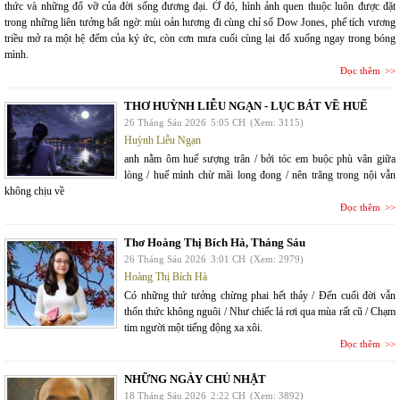
thức và những đổ vỡ của đời sống đương đại. Ở đó, hình ảnh quen thuộc luôn được đặt
trong những liên tưởng bất ngờ: mùi oản hương đi cùng chỉ số Dow Jones, phế tích vương
triều mở ra một hệ đếm của ký ức, còn cơn mưa cuối cùng lại đổ xuống ngay trong bóng
mình.
Đọc thêm
THƠ HUỲNH LIỄU NGẠN - LỤC BÁT VỀ HUẾ
26 Tháng Sáu 2026
5:05 CH
(Xem: 3115)
Huỳnh Liễu Ngạn
anh nằm ôm huế sượng trân / bởi tóc em buộc phù vân giữa
lòng / huế mình chừ mãi long đong / nên trăng trong nội vẫn
không chịu về
Đọc thêm
Thơ Hoàng Thị Bích Hà, Tháng Sáu
26 Tháng Sáu 2026
3:01 CH
(Xem: 2979)
Hoàng Thị Bích Hà
Có những thứ tưởng chừng phai hết thảy / Đến cuối đời vẫn
thổn thức không nguôi / Như chiếc lá rơi qua mùa rất cũ / Chạm
tim người một tiếng động xa xôi.
Đọc thêm
NHỮNG NGÀY CHỦ NHẬT
18 Tháng Sáu 2026
2:22 CH
(Xem: 3892)