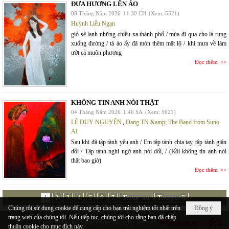
ĐƯA HƯƠNG LÊN ÁO
08 Tháng Năm 2026
11:30 CH
(Xem: 5321)
Huỳnh Liễu Ngạn
gió sẽ lạnh những chiều xa thành phố / mùa đi qua cho lá rụng
xuống đường / tà áo ấy đã mòn thêm mặt lộ / khi mưa về làm
ướt cả muôn phương
Đọc thêm
KHÔNG TIN ANH NÓI THẬT
04 Tháng Năm 2026
1:46 SA
(Xem: 5621)
LÊ DUY NGUYÊN
,
Dang TN &amp; The Band from Suno
AI
Sau khi đã tập tành yêu anh / Em tập tành chia tay, tập tành giận
dỗi / Tập tành nghi ngờ anh nói dối, / (Rồi không tin anh nói
thật bao giờ)
Đọc thêm
1
2
3
4
5
6
7
Trang sau
Trang cuối
Chúng tôi sử dụng cookie để cung cấp cho bạn trải nghiệm tốt nhất trên
Đồng ý
trang web của chúng tôi. Nếu tiếp tục, chúng tôi cho rằng bạn đã chấp
Copyright © 2026
hopluu.net
All rights reserved
thuận cookie cho mục đích này.