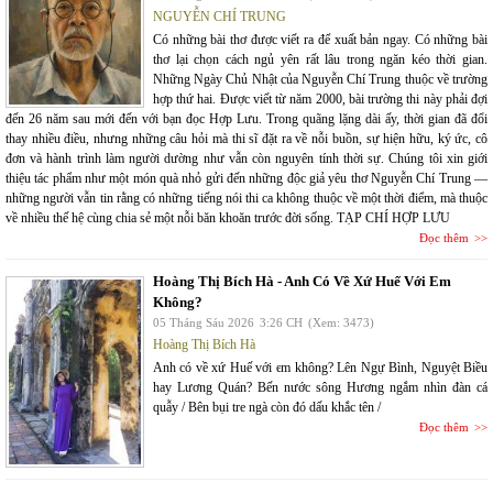
NGUYỄN CHÍ TRUNG
Có những bài thơ được viết ra để xuất bản ngay. Có những bài
thơ lại chọn cách ngủ yên rất lâu trong ngăn kéo thời gian.
Những Ngày Chủ Nhật của Nguyễn Chí Trung thuộc về trường
hợp thứ hai. Được viết từ năm 2000, bài trường thi này phải đợi
đến 26 năm sau mới đến với bạn đọc Hợp Lưu. Trong quãng lặng dài ấy, thời gian đã đổi
thay nhiều điều, nhưng những câu hỏi mà thi sĩ đặt ra về nỗi buồn, sự hiện hữu, ký ức, cô
đơn và hành trình làm người dường như vẫn còn nguyên tính thời sự. Chúng tôi xin giới
thiệu tác phẩm như một món quà nhỏ gửi đến những độc giả yêu thơ Nguyễn Chí Trung —
những người vẫn tin rằng có những tiếng nói thi ca không thuộc về một thời điểm, mà thuộc
về nhiều thế hệ cùng chia sẻ một nỗi băn khoăn trước đời sống. TẠP CHÍ HỢP LƯU
Đọc thêm
Hoàng Thị Bích Hà - Anh Có Về Xứ Huế Với Em
Không?
05 Tháng Sáu 2026
3:26 CH
(Xem: 3473)
Hoàng Thị Bích Hà
Anh có về xứ Huế với em không? Lên Ngự Bình, Nguyệt Biều
hay Lương Quán? Bến nước sông Hương ngắm nhìn đàn cá
quẫy / Bên bụi tre ngà còn đó dấu khắc tên /
Đọc thêm