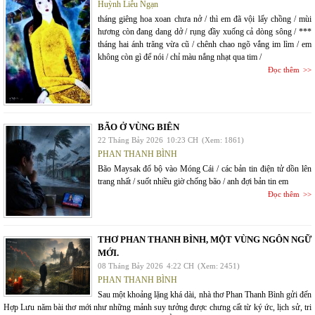
Huỳnh Liễu Ngạn
tháng giêng hoa xoan chưa nở / thì em đã vội lấy chồng / mùi
hương còn đang dang dở / rụng đầy xuống cả dòng sông / ***
tháng hai ánh trăng vừa cũ / chênh chao ngõ vắng im lìm / em
không còn gì để nói / chỉ màu nắng nhạt qua tim /
Đọc thêm
BÃO Ở VÙNG BIÊN
22 Tháng Bảy 2026
10:23 CH
(Xem: 1861)
PHAN THANH BÌNH
Bão Maysak đổ bộ vào Móng Cái / các bản tin điện tử dồn lên
trang nhất / suốt nhiều giờ chống bão / anh đợi bản tin em
Đọc thêm
THƠ PHAN THANH BÌNH, MỘT VÙNG NGÔN NGỮ
MỚI.
08 Tháng Bảy 2026
4:22 CH
(Xem: 2451)
PHAN THANH BÌNH
Sau một khoảng lặng khá dài, nhà thơ Phan Thanh Bình gửi đến
Hợp Lưu năm bài thơ mới như những mảnh suy tưởng được chưng cất từ ký ức, lịch sử, tri