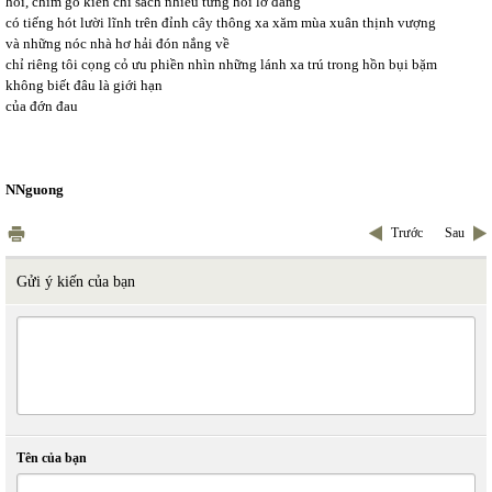
hỏi, chim gõ kiến chỉ sách nhiễu từng hồi lơ đãng
có tiếng hót lười lĩnh trên đỉnh cây thông xa xăm mùa xuân thịnh vượng
và những nóc nhà hơ hải đón nắng về
chỉ riêng tôi cọng cỏ ưu phiền nhìn những lánh xa trú trong hồn bụi bặm
không biết đâu là giới hạn
của đớn đau
NNguong
Trước
Sau
Gửi ý kiến của bạn
Tên của bạn