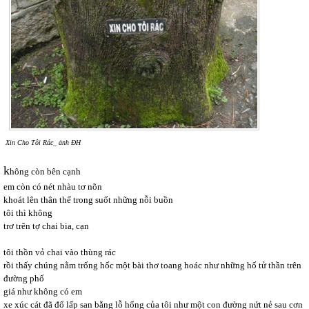
Xin Cho Tôi Rác_ ảnh ĐH
k
hông còn bên cạnh
em còn có nét nhàu tơ nõn
khoát lên thân thể trong suốt những nỗi buồn
tôi thì không
trơ trẽn tợ chai bia, cạn
tôi thồn vỏ chai vào thùng rác
rồi thấy chúng nằm trống hốc một bài thơ toang hoác như những hố tử thần trên
đường phố
giá như không có em
xe xúc cát đã đổ lấp san bằng lỗ hổng của tôi như một con đường nứt nẻ sau cơn