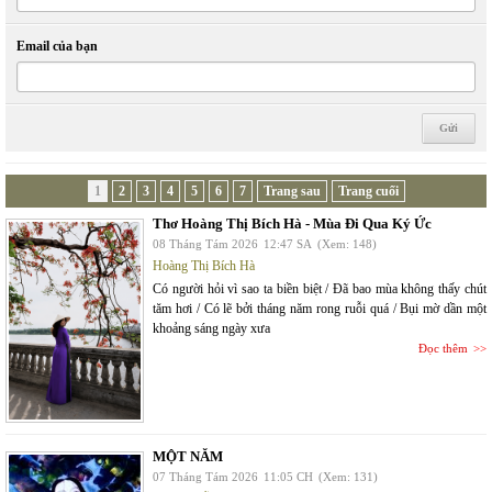
Email của bạn
1
2
3
4
5
6
7
Trang sau
Trang cuối
Thơ Hoàng Thị Bích Hà - Mùa Đi Qua Ký Ức
08 Tháng Tám 2026
12:47 SA
(Xem: 148)
Hoàng Thị Bích Hà
Có người hỏi vì sao ta biền biệt / Đã bao mùa không thấy chút
tăm hơi / Có lẽ bởi tháng năm rong ruỗi quá / Bụi mờ dần một
khoảng sáng ngày xưa
Đọc thêm
MỘT NĂM
07 Tháng Tám 2026
11:05 CH
(Xem: 131)