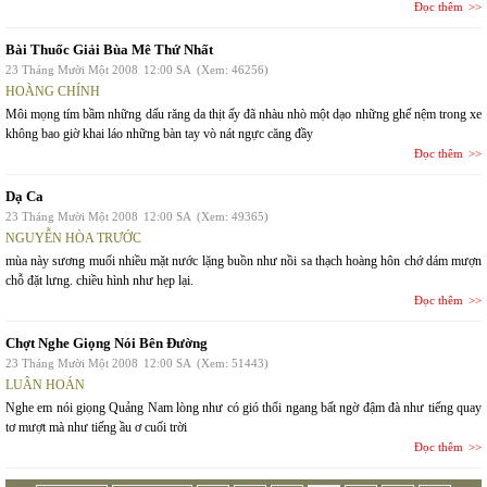
Đọc thêm
Bài Thuốc Giải Bùa Mê Thứ Nhất
23 Tháng Mười Một 2008
12:00 SA
(Xem: 46256)
HOÀNG CHÍNH
Môi mọng tím bầm những dấu răng da thịt ấy đã nhàu nhò một dạo những ghế nệm trong xe
không bao giờ khai láo những bàn tay vò nát ngực căng đầy
Đọc thêm
Dạ Ca
23 Tháng Mười Một 2008
12:00 SA
(Xem: 49365)
NGUYỄN HÒA TRƯỚC
mùa này sương muối nhiều mặt nước lặng buồn như nồi sa thạch hoàng hôn chớ dám mượn
chỗ đặt lưng. chiều hình như hẹp lại.
Đọc thêm
Chợt Nghe Giọng Nói Bên Đường
23 Tháng Mười Một 2008
12:00 SA
(Xem: 51443)
LUÂN HOÁN
Nghe em nói giọng Quảng Nam lòng như có gió thổi ngang bất ngờ đậm đà như tiếng quay
tơ mượt mà như tiếng ầu ơ cuối trời
Đọc thêm