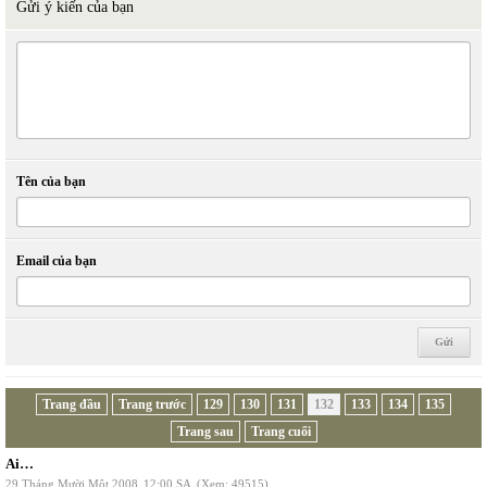
Gửi ý kiến của bạn
Tên của bạn
Email của bạn
Trang đầu
Trang trước
129
130
131
132
133
134
135
Trang sau
Trang cuối
Ai…
29 Tháng Mười Một 2008
12:00 SA
(Xem: 49515)