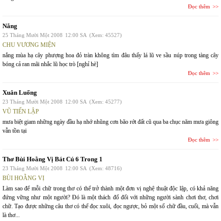
Đọc thêm
Nắng
25 Tháng Mười Một 2008
12:00 SA
(Xem: 45527)
CHU VƯƠNG MIỆN
nắng mùa hạ cây phượng hoa đỏ tràn không tìm đâu thấy lá lũ ve sầu núp trong tàng cây
bóng cả ran mãi nhắc lũ học trò [nghỉ hè]
Đọc thêm
Xuân Luống
23 Tháng Mười Một 2008
12:00 SA
(Xem: 45277)
VŨ TIẾN LẬP
mưa biệt giam những ngày đầu hạ nhớ nhũng cơn bão rớt đất cũ qua ba chục năm mưa giông
vẫn tồn tại
Đọc thêm
Thơ Bùi Hoằng Vị Bát Cú 6 Trong 1
23 Tháng Mười Một 2008
12:00 SA
(Xem: 48716)
BÙI HOẰNG VỊ
Làm sao để mỗi chữ trong thơ có thể trở thành một đơn vị nghệ thuật độc lập, có khả năng
đứng vững như một người? Đó là một thách đố đối với những người sành chơi thơ, chơi
chữ. Tạo được những câu thơ có thể đọc xuôi, đọc ngược, bỏ một số chữ đầu, cuối, mà vẫn
là thơ...