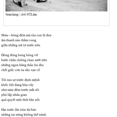
Mưa—bóng đêm mù tỏa con lộ đen
âm thanh nào thầm vọng
giữa những sợi tơ nước nõn
Đòng đòng bong bóng vỡ
bước chân chiêng chao sướt trên
những ngọn băng thảo liu điu
chết giấc cơn úa sầu vạn cổ
Tôi run sợ trước định mệnh
khốc liệt đang bủa vây
như màn đêm trước mắt tôi
phủ lấp nhân gian
quả quyết một thời bão nổi
Hạt nước lăn tròn dự báo
những tai ương không thể tránh