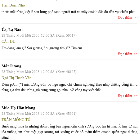
Trần Doãn Nho
trước mặt rừng kiệt lá sau lưng phố tạnh người trời xa mây quánh đặc đờ đẫn vạt chiều phai
Đọc thêm
Ủa, Lạ Nào!
29 Tháng Mười Một 2008
12:00 SA
(Xem: 50517)
CÁT DU
Em đang làm gì? Soi gương Soi gương tìm gì? Tìm em
Đọc thêm
Mắt Tượng
28 Tháng Mười Một 2008
12:00 SA
(Xem: 46127)
Ngô Thị Thanh Vân
Đêm pơthi (*) mắt tượng tròn vo ngơ ngác ché chum nghiêng theo nhịp chiêng cồng âm u
rừng già đau đáu rừng già rưng rưng gọi nhau về vòng tay xiết chặt
Đọc thêm
Mùa Hạ Hỗn Mang
28 Tháng Mười Một 2008
12:00 SA
(Xem: 45991)
TRẦN MỘNG TÚ
Buổi sáng mùa hạ những đốm trắng bên ngoài cửa kính sương bốc lên từ mặt hồ hay từ núi
tỏa xuống em như một giọt sương rơi xuống chiếc hồ thăm thẳm quanh quẩn ngại đường
sông