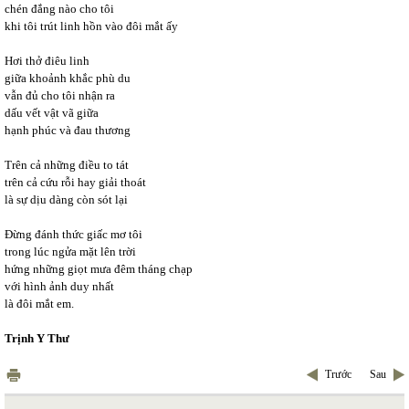
chén đắng nào cho tôi
khi tôi trút linh hồn vào đôi mắt ấy
Hơi thở điêu linh
giữa khoảnh khắc phù du
vẫn đủ cho tôi nhận ra
dấu vết vật vã giữa
hạnh phúc và đau thương
Trên cả những điều to tát
trên cả cứu rỗi hay giải thoát
là sự dịu dàng còn sót lại
Đừng đánh thức giấc mơ tôi
trong lúc ngửa mặt lên trời
hứng những giọt mưa đêm tháng chạp
với hình ảnh duy nhất
là đôi mắt em.
Trịnh Y Thư
Trước
Sau