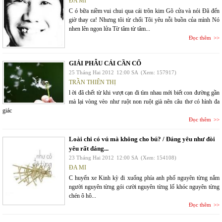
ĐA MI
C ó bữa niềm vui chui qua cái trôn kim Gõ cửa và nói Đã đến
giờ thay ca! Nhưng tôi từ chối Tôi yêu nỗi buồn của mình Nó
nhen lên ngọn lửa Từ tâm từ tâm...
Đọc thêm
GIẢI PHẪU CÁI CẦN CỔ
25 Tháng Hai 2012
12:00 SA
(Xem: 157917)
TRẦN THIÊN THỊ
l ời đã chết từ khi vượt cạn đi tìm nhau mới biết con đường gần
mà lại vòng vèo như ruột non ruột già nên câu thơ có hình đa
giác
Đọc thêm
Loài chi có vú mà không cho bú? / Đáng yêu như đòi
yêu rất đáng...
23 Tháng Hai 2012
12:00 SA
(Xem: 154108)
ĐA MI
C huyến xe Kinh kỳ đi xuống phía anh phố nguyên từng nắm
người nguyên từng gói cười nguyên từng lố khóc nguyên từng
chén ô hô...
Đọc thêm