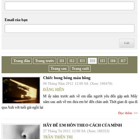
Email của bạn
Trang đầu
Trang trước
111
112
113
114
115
116
117
Trang sau
Trang cuối
Chiếc bong bóng màu hồng
06 Tháng Năm 2012
12:00 SA
(Xem: 166478)
ĐẶNG HIỀN
M ấy năm trước anh về em dẫn người yêu đến gặp anh Mấy
năm sau anh về em đưa em bé đến chào anh Thời gian đi qua đi
qua Anh với tuổi già ngồi lại
Đọc thêm
HÃY ĐỂ EM HÔN THEO CÁCH CỦA MÌNH
27 Tháng Tư 2012
12:00 SA
(Xem: 166353)
TRẦN THIÊN THỊ