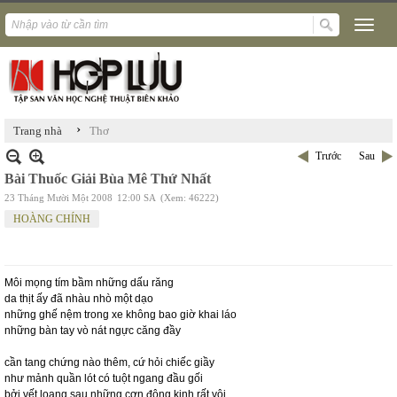
›
Trang nhà
Thơ
Trước
Sau
Bài Thuốc Giải Bùa Mê Thứ Nhất
23 Tháng Mười Một 2008
12:00 SA
(Xem: 46222)
HOÀNG CHÍNH
Môi mọng tím bầm những dấu răng
da thịt ấy đã nhàu nhò một dạo
những ghế nệm trong xe không bao giờ khai láo
những bàn tay vò nát ngực căng đầy
cần tang chứng nào thêm, cứ hỏi chiếc giầy
như mảnh quần lót có tuột ngang đầu gối
bởi vết loang sau những cơn động kinh rất vội