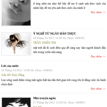
đ ừng nhìn em như thế hãy để em ở cạnh anh theo cách của
mình hãy để em yêu anh theo cách của mình ừ
Đọc thêm
Ý NGHĨ TỪ NGÀY HÀN THỰC
16 Tháng Tư 2012
12:00 SA
(Xem: 166610)
TRẦN THIÊN THỊ
mặt trời đã đi suốt đêm qua để sáng nay làm người khách đầu
tiên trong vườn nhà nàng
Đọc thêm
Lời của nước
16 Tháng Tư 2012
12:00 SA
(Xem: 154042)
Trần Hồ Thúy Hằng
Lọn sóng xanh thẳm vùng mật ngôn thất tán dấu thời gian trôi rong rêu lơ đãng cuộc du hành
chưa định
Đọc thêm
Một truyện ngắn
27 Tháng Hai 2012
12:00 SA
(Xem: 160487)