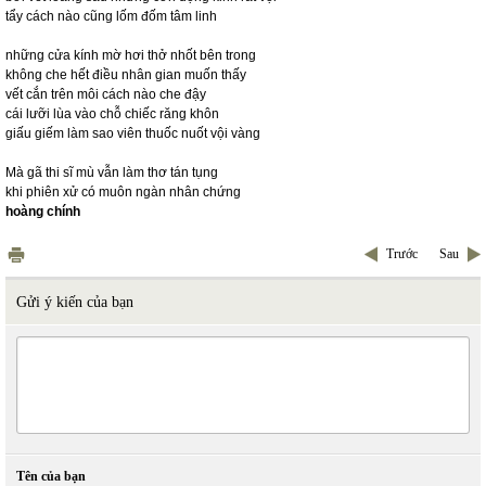
tẩy cách nào cũng lốm đốm tâm linh
những cửa kính mờ hơi thở nhốt bên trong
không che hết điều nhân gian muốn thấy
vết cắn trên môi cách nào che đậy
cái lưỡi lùa vào chỗ chiếc răng khôn
giấu giếm làm sao viên thuốc nuốt vội vàng
Mà gã thi sĩ mù vẫn làm thơ tán tụng
khi phiên xử có muôn ngàn nhân chứng
hoàng chính
Trước
Sau
Gửi ý kiến của bạn
Tên của bạn