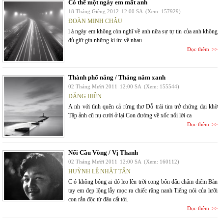
Có thể một ngày em mất anh
18 Tháng Giêng 2012
12:00 SA
(Xem: 157929)
ĐOÀN MINH CHÂU
l à ngày em không còn nghĩ về anh nữa sự tự tin của anh không
đủ giữ gìn những kí ức về nhau
Đọc thêm
Thành phố nắng / Tháng năm xanh
02 Tháng Mười 2011
12:00 SA
(Xem: 155544)
ĐẶNG HIỀN
A nh với tình quên cả rừng thơ Dỗ trái tim trở chứng dại khờ
Tập ảnh cũ nụ cười ở lại Con đường về xốc nổi lời ca
Đọc thêm
Nối Cầu Vòng / Vị Thanh
02 Tháng Mười 2011
12:00 SA
(Xem: 160112)
HUỲNH LÊ NHẬT TẤN
C ó không bóng ai đó leo lên trời cong bốn dấu chấm điểm Bàn
tay em đẹp lộng lẫy mọc ra chiếc răng nanh Tiếng nói của lưỡi
con rắn độc từ đâu cất tới.
Đọc thêm