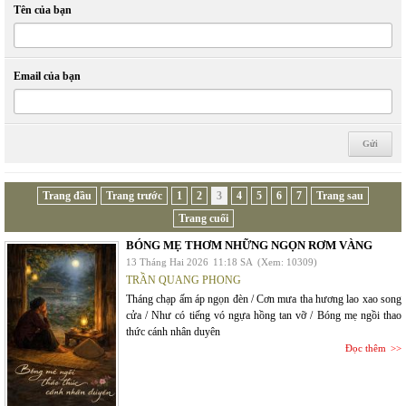
Tên của bạn
Email của bạn
Trang đầu
Trang trước
1
2
3
4
5
6
7
Trang sau
Trang cuối
BÓNG MẸ THƠM NHỮNG NGỌN RƠM VÀNG
13 Tháng Hai 2026
11:18 SA
(Xem: 10309)
TRẦN QUANG PHONG
Tháng chạp ấm áp ngọn đèn / Cơn mưa tha hương lao xao song
cửa / Như có tiếng vó ngựa hồng tan vỡ / Bóng mẹ ngồi thao
thức cánh nhân duyên
Đọc thêm