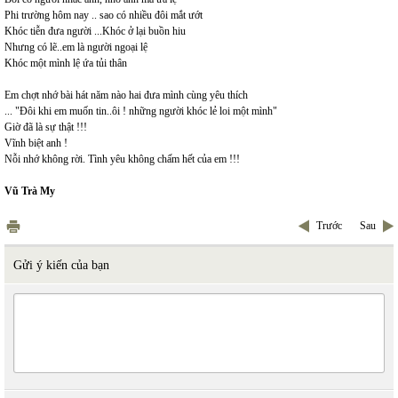
Phi trường hôm nay .. sao có nhiều đôi mắt ướt
Khóc tiễn đưa người ...Khóc ở lại buồn hiu
Nhưng có lẽ..em là người ngoại lệ
Khóc một mình lệ ứa tủi thân
Em chợt nhớ bài hát năm nào hai đưa mình cùng yêu thích
... "Đôi khi em muốn tin..ôi ! những người khóc lẻ loi một mình"
Giờ đã là sự thật !!!
Vĩnh biệt anh !
Nỗi nhớ không rời. Tình yêu không chấm hết của em !!!
Vũ Trà My
Trước
Sau
Gửi ý kiến của bạn