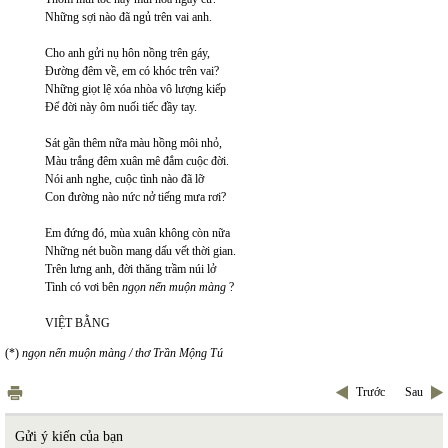
Những sợi nào đã ngủ trên vai anh.
Cho anh gửi nụ hôn nồng trên gáy,
Đường đêm về, em có khóc trên vai?
Những giọt lệ xóa nhòa vô lượng kiếp
Để đời này ôm nuối tiếc đầy tay.
Sát gần thêm nữa màu hồng môi nhỏ,
Màu trắng đêm xuân mê đắm cuộc đời.
Nói anh nghe, cuộc tình nào đã lỡ
Con đường nào nức nở tiếng mưa rơi?
Em đứng đó, mùa xuân không còn nữa
Những nét buồn mang dấu vết thời gian.
Trên lưng anh, đời thăng trầm núi lở
Tình có vơi bên
ngọn nến muộn màng
?
VIỆT BẰNG
(*)
ngọn nến muộn màng / thơ Trần Mộng Tú
Trước
Sau
Gửi ý kiến của bạn