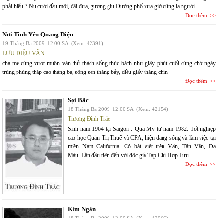
phải hiểu ? Nụ cười đầu môi, đãi đưa, gượng gịu Đường phố xưa giờ cũng lạ người
Đọc thêm
Nơi Tình Yêu Quang Diệu
19 Tháng Ba 2009
12:00 SA
(Xem: 42391)
LƯU DIỆU VÂN
cha mẹ cùng vượt muôn vàn thử thách sống thúc bách như giây phút cuối cùng chờ ngày
trùng phùng tháp cao tháng ba, sông sen tháng bảy, diều giấy tháng chín
Đọc thêm
Sợi Bấc
18 Tháng Ba 2009
12:00 SA
(Xem: 42154)
Trương Đình Trác
Sinh năm 1964 tại Sàigòn . Qua Mỹ từ năm 1982. Tốt nghiệp
cao học Quản Trị Thuế và CPA, hiện đang sống và làm việc tại
miền Nam California. Có bài viết trên Văn, Tân Văn, Da
Màu. Lần đầu tiên đến với độc giả Tạp Chí Hợp Lưu.
Đọc thêm
Kim Ngân