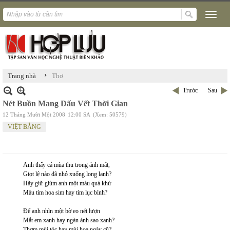
›
Trang nhà
Thơ
Trước
Sau
Nét Buồn Mang Dấu Vết Thời Gian
12 Tháng Mười Một 2008
12:00 SA
(Xem: 50579)
VIỆT BẰNG
Anh thấy cả mùa thu trong ánh mắt,
Giọt lệ nào đã nhỏ xuống long lanh?
Hãy giữ giùm anh một màu quá khứ
Màu tím hoa sim hay tím lục bình?
Để anh nhìn một bờ eo nét lượn
Mắt em xanh hay ngàn ánh sao xanh?
Thơm mùi tóc hay mùi hoa ngày cũ?