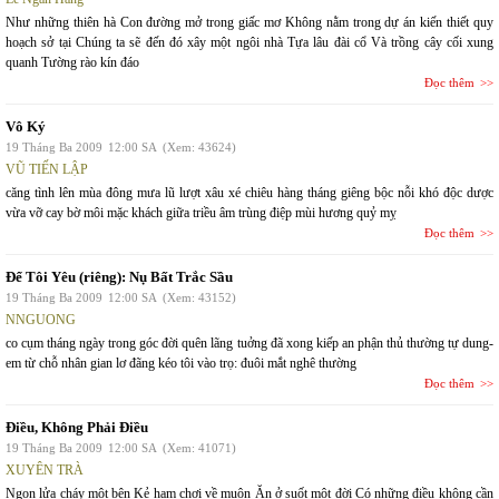
Như những thiên hà Con đường mở trong giấc mơ Không nằm trong dự án kiến thiết quy
hoạch sở tại Chúng ta sẽ đến đó xây một ngôi nhà Tựa lâu đài cổ Và trồng cây cối xung
quanh Tường rào kín đáo
Đọc thêm
Vô Ký
19 Tháng Ba 2009
12:00 SA
(Xem: 43624)
VŨ TIẾN LẬP
căng tình lên mùa đông mưa lũ lượt xâu xé chiêu hàng tháng giêng bộc nỗi khó độc dược
vừa vỡ cay bờ môi mặc khách giữa triều âm trùng điệp mùi hương quỷ mỵ
Đọc thêm
Để Tôi Yêu (riêng): Nụ Bất Trắc Sầu
19 Tháng Ba 2009
12:00 SA
(Xem: 43152)
NNGUONG
co cụm tháng ngày trong góc đời quên lãng tuởng đã xong kiếp an phận thủ thường tự dung-
em từ chỗ nhân gian lơ đãng kéo tôi vào trọ: đuôi mắt nghê thường
Đọc thêm
Điều, Không Phải Điều
19 Tháng Ba 2009
12:00 SA
(Xem: 41071)
XUYÊN TRÀ
Ngọn lửa cháy một bên Kẻ ham chơi về muộn Ăn ở suốt một đời Có những điều không cần