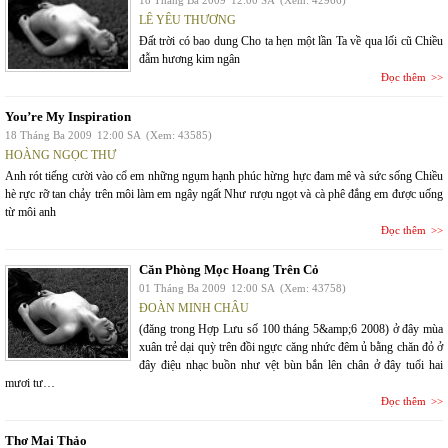
18 Tháng Ba 2009
12:00 SA
(Xem: 42966)
LÊ YÊU THƯƠNG
Đất trời có bao dung Cho ta hẹn một lần Ta về qua lối cũ Chiều
đẫm hương kim ngân
Đọc thêm
You’re My Inspiration
18 Tháng Ba 2009
12:00 SA
(Xem: 43585)
HOÀNG NGỌC THƯ
Anh rót tiếng cười vào cổ em những ngụm hạnh phúc hừng hực đam mê và sức sống Chiều
hè rực rỡ tan chảy trên môi làm em ngây ngất Như rượu ngọt và cà phê đắng em được uống
từ môi anh
Đọc thêm
Căn Phòng Mọc Hoang Trên Cỏ
01 Tháng Ba 2009
12:00 SA
(Xem: 43758)
ĐOÀN MINH CHÂU
(đăng trong Hợp Lưu số 100 tháng 5&amp;6 2008) ở đây mùa
xuân trẻ dại quỳ trên đồi ngực căng nhức đêm ủ bằng chăn đỏ ở
đây điệu nhạc buồn như vệt bùn bắn lên chân ở đây tuổi hai
mươi tư…
Đọc thêm
Thơ Mai Thảo