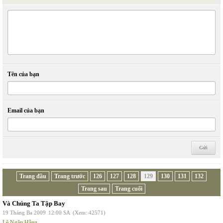
Tên của bạn
Email của bạn
Trang đầu
Trang trước
126
127
128
129
130
131
132
Trang sau
Trang cuối
Và Chúng Ta Tập Bay
19 Tháng Ba 2009
12:00 SA
(Xem: 42571)
Lê Ngân Hằng