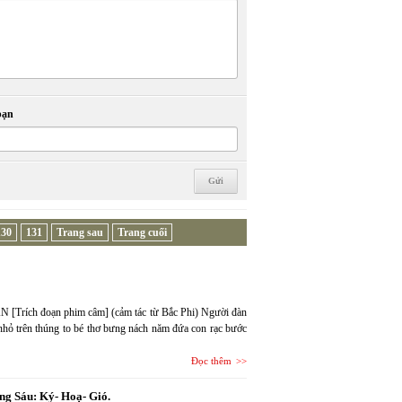
bạn
130
131
Trang sau
Trang cuối
 [Trích đoạn phim câm] (cảm tác từ Bắc Phi) Người đàn
 nhỏ trên thúng to bé thơ bưng nách năm đứa con rạc bước
Đọc thêm
g Sáu: Ký- Hoạ- Gió.