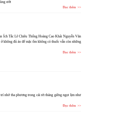
cùng ướt
Đọc thêm
 Trần Ích Tắc Lê Chiêu Thống Hoàng Cao Khải Nguyễn Văn
để ở không đủ áo để mặc ốm không có thuốc vẫn còn những
Đọc thêm
 nhớ tha phương trong cái rét tháng giêng ngọt lịm như
Đọc thêm