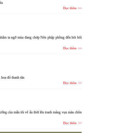
ửa
Đọc thêm
nhắm ta ngỡ mùa đang chớp Nên phập phồng đến hôi hổi
Đọc thêm
 hoa đỏ thanh tân
Đọc thêm
tưởng cùn mằn tôi vẽ ấu thời lên tranh mảng vụn màu chôn
Đọc thêm