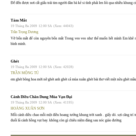
Để đến được nơi cất giấu trái tim người đàn bà kẻ si tình phải len lỏi qua nhiều khung c
Tám Mắt
19 Tháng Ba 2009
12:00 SA
(Xem: 44043)
Trần Trọng Dương
Vỡ bốn mắt để còn nguyên bốn mắt Trong veo veo như thể muốn hết mình Em khẽ 
bình minh.
Ghét
19 Tháng Ba 2009
12:00 SA
(Xem: 42028)
TRẦN MỘNG TÚ
em ghét bông hoa mới nở ghét anh ghét cả mùa xuân ghét bài thơ viết một nửa ghét mầu
Cánh Diều Chân Dung Mùa Vạn Đại
19 Tháng Ba 2009
12:00 SA
(Xem: 41195)
HOÀNG XUÂN SƠN
Mỗi cánh diều chao mỗi một điều hoang tưởng khung trời xanh . giấy dó. sợi căng trí 
đuối lả cánh hồng vụt bay. không còn gì chiêu niệm đàng sau nóc giáo đường