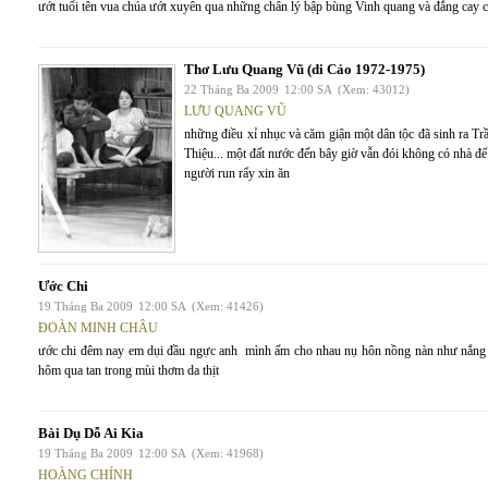
ướt tuổi tên vua chúa ướt xuyên qua những chân lý bập bùng Vinh quang và đắng cay 
Thơ Lưu Quang Vũ (di Cảo 1972-1975)
22 Tháng Ba 2009
12:00 SA
(Xem: 43012)
LƯU QUANG VŨ
những điều xỉ nhục và căm giận một dân tộc đã sinh ra
Thiệu... một đất nước đến bây giờ vẫn đói không có nhà 
người run rẩy xin ăn
Ước Chi
19 Tháng Ba 2009
12:00 SA
(Xem: 41426)
ĐOÀN MINH CHÂU
ước chi đêm nay em dụi đầu ngực anh mình ấm cho nhau nụ hôn nồng nàn như nắng trí
hôm qua tan trong mùi thơm da thịt
Bài Dụ Dỗ Ai Kia
19 Tháng Ba 2009
12:00 SA
(Xem: 41968)
HOÀNG CHÍNH