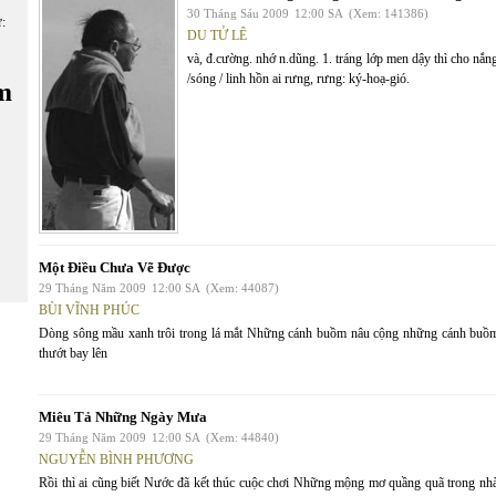
30 Tháng Sáu 2009
12:00 SA
(Xem: 141386)
ữ:
DU TỬ LÊ
và, đ.cường. nhớ n.dũng. 1. tráng lớp men dậy thì cho nắng.
/sóng / linh hồn ai rưng, rưng: ký-hoạ-gió.
m
Một Điều Chưa Vẽ Được
29 Tháng Năm 2009
12:00 SA
(Xem: 44087)
BÙI VĨNH PHÚC
Dòng sông mầu xanh trôi trong lá mắt Những cánh buồm nâu cộng những cánh buồm 
thướt bay lên
Miêu Tả Những Ngày Mưa
29 Tháng Năm 2009
12:00 SA
(Xem: 44840)
NGUYỄN BÌNH PHƯƠNG
Rồi thì ai cũng biết Nước đã kết thúc cuộc chơi Những mộng mơ quầng quã trong nhà 