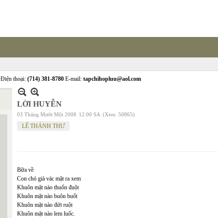
Điện thoại:
(714) 381-8780
E-mail:
tapchihopluu@aol.com
LỜI HUYỄN
03 Tháng Mười Một 2008
12:00 SA
(Xem: 50865)
LÊ THÁNH THƯ
Bữa về
Con chó già vác mặt ra xem
Khuôn mặt nào thuổn đuột
Khuôn mặt nào buôn buốt
Khuôn mặt nào đứt ruột
Khuôn mặt nào lem luốc.