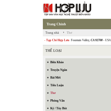
Trang Chính
›
Trang nhà
Thơ
- Tạp Chí Hợp Lưu
Fountain Valley,
CA 92708
- USA
THỂ LOẠI
Biên Khảo
Truyện Ngắn
Bài Mới
Tiểu Luận
Thơ
Phỏng Vấn
Ký / Tùy Bút