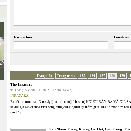
Tên của bạn
Email của 
Trang đầu
Trang trước
125
126
127
128
129
Thơ Inrasara
05 Tháng Bảy 2009
12:00 SA
(Xem: 43375)
INRASARA
Ba bài thơ trong tập Ở nơi ấy [thơ thời cuộc] (chưa in) NGƯỜI ĐÀN BÀ VÀ GIA SẢN
bà đội gia sản đi theo triền sông cùng dòng người lọt thỏm giữa lòng sa mạc túm bao
sau lưng
Sau Nhiều Tháng Không Có Thơ, Cuối Cùng, Thán