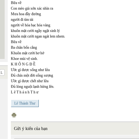
Bữa về
Con mèo già xớn xác nhìn ra
Mưa hoa đầy đường
người đi tím tái
người về hóa bạc hóa vàng
khuôn mặt cười ngầy ngật sinh lý
khuôn mặt cười ngan ngát lem nhem.
Bữa về
Ba chân bốn cẳng
Khuôn mặt cười hơ hớ
Khoe mùi vệ sinh.
K H Ô N G Đ Ề
Ước gì được sống như lửa
Đủ chín một đời sống sượng
Ước gì được chết như lửa
Đủ lòng nguội lạnh hừng lên.
L ê T h á n h T h ư
Lê Thánh Thư
Gửi ý kiến của bạn