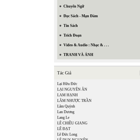
Chuyển Ngữ
Đọc Sách - Mạn Đàm
Tin Sách
Trích Đoạn
Video & Audio : Nhạc & . . .
TRANH VÀ ẢNH
Tác Giả
Lại Hữu Đức
LẠI NGUYÊN ÂN
LAM HẠNH
LÂM NHƯỢC TRẦN
Lâm Quỳnh
Lan Dương
In Trang
Lang Le
LÊ CHIỀU GIANG
LÊ ĐẠT
Lê Đức Long