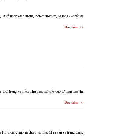
 lá kẻ nhạc vách tường. nốt-chân-chim, ra ràng - - thất lạc
Đọc thêm
Trời trong và mềm như một hơi thở Gió từ mạn nào tha
Đọc thêm
Thi thoảng ngó ra chiều tạt nhạt Mưa vẫn sa trùng trùng