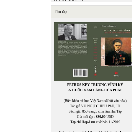
LÊ DUY NGUYÊN
LÊ GIANG TRẦN
lê hữu
Tìm đọc
LÊ LAN THU
Lê Minh Hiền
LÊ MINH HIỂN
LÊ MINH NHỰT
LÊ MINH PHONG
Lê Ngân Hằng
Lê Nguyệt Minh
Lê Nho Quế Sơn
Le Nouvel Observateur
LE PAYS
Lê Phong Quan
LÊ QUỲNH MAI
LÊ THÁNH THƯ
PETRUS KEY TRƯƠNG VĨNH KÝ
Lê Thị Dương
& CUỘC XÂM LĂNG CỦA PHÁP
LÊ THỊ HUỆ
LÊ THỊ THẤM VÂN
(Biên khảo sử học Việt Nam xã hội văn hóa.)
Lê Thị Thanh Thảo
Tác giả VŨ NGỰ CHIÊU PhD, JD
Lê Thị Thanh Thảo chuyển ngữ
Sách gần 850 trang / chia làm Hai Tập
LÊ THỜI TÂN
Gía mỗi tập :
$30.00
USD
LÊ TRÀ MY
Tạp chí Hợp-Lưu xuất bản 11-2019
LÊ VĂN HIẾU
Lê Văn Khoa