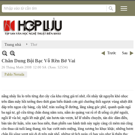
›
Trang nhà
Thơ
Trước
Sau
Chân Dung Bội Bạc Vỗ Rền Bờ Vai
26 Tháng Mười 2008
12:00 SA
(Xem: 52534)
Pablo Neruda
nắng nhảy líu lo trên từng đọt cây của khu rừng già trí nhớ, rồi nhảy tật nguyền khó nhọc
trên đám mây hồi tưởng theo thời gian biến thành cơn gió chướng thổi ngược vùng nhiệt đới
đáp trên ngọn cây bàng, cây khế; tràn xuống lề đường, lăng xăng góc phố, quanh quẩn ngả
ba ngả tư, gõ cửa từng chân dung năm xưa, nắm áo quàng vai rủ rê đi uống cà phê nguội,
ngồi lê vỉa hè, ngồi lết mặt ghế, tán hươu tán vượn, kể lể nhiều chuyện, tán dóc dăm điều,
bàn tán dư luận, xôn xao hoa niên, than phiền sao hành tinh này ngày càng cũ mèm mà cũng
còn thua cái tuổi lang thang; tóc bạc cười méo miệng, lóng xương ho khục khặc; những bươc
chân lội sông vượt núi di di trên mặt phố, những tờ lịch ngày cũ bay vèo như lá thiên thu;