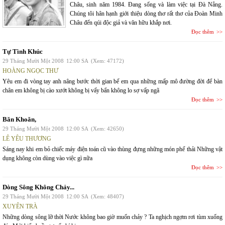
Châu, sinh năm 1984. Đang sống và làm việc tại Đà Nẵng.
Chúng tôi hân hạnh giới thiệu dòng thơ rất thơ của Đoàn Minh
Châu đến qúi độc giả và văn hữu khắp nơi.
Đọc thêm
Tự Tình Khúc
29 Tháng Mười Một 2008
12:00 SA
(Xem: 47172)
HOÀNG NGỌC THƯ
Yêu em đi vòng tay anh nâng bước thời gian bế em qua những mấp mô đường đời để bàn
chân em không bị cào xướt không bị vấy bẩn không lo sợ vấp ngã
Đọc thêm
Băn Khoăn,
29 Tháng Mười Một 2008
12:00 SA
(Xem: 42650)
LÊ YÊU THƯƠNG
Sáng nay khi em bỏ chiếc máy điện toán cũ vào thùng đựng những món phế thải Những vật
dụng không còn dùng vào việc gì nữa
Đọc thêm
Dòng Sông Không Chảy...
29 Tháng Mười Một 2008
12:00 SA
(Xem: 48407)
XUYÊN TRÀ
Những dòng sông lỡ thời Nước không bao giờ muốn chảy ? Ta nghịch ngợm rơi tùm xuống