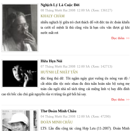
Nghịch Lý Là Cuộc Đời
08 Tháng Mười Hai 2008
12:00 SA
(Xem: 136127)
KHALY CHÀM
nhiều nghịch lý giữa trò chơi thách đố với đức tin ức đoán khiến
ta cười số mệnh là thù cũng vừa là bạn cứu vãn được gì khi
nước mắt rơi
Đọc thêm
Hứa Hẹn Núi
07 Tháng Mười Hai 2008
12:00 SA
(Xem: 142713)
HUỲNH LÊ NHẬT TẤN
đúc lòng thú dữ. Tôi ngậm ngày giọt vuông ứa nóng vạn độ /
cắt nhìn dân tộc móc nhau đu đưa tuần hoàn não bộ xưng mẹ
toàn cầu ngôi nhà nổ tách từng cái miệng linh vị bay đến đỉnh
cao tôi bốc câu chú giải nguyền rủa vi trùng tỉa giờ hối hả say.
Đọc thêm
Thơ Đoàn Minh Châu
04 Tháng Mười Hai 2008
12:00 SA
(Xem: 47290)
ĐOÀN MINH CHÂU
LTS: Lần đầu cộng tác cùng Hợp Lưu (11-2007). Đoàn Minh