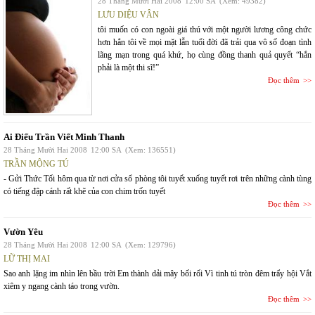
28 Tháng Mười Hai 2008
12:00 SA
(Xem: 49382)
LƯU DIỆU VÂN
tôi muốn có con ngoài giá thú với một người lương công chức
hơn hẳn tôi về mọi mặt lẫn tuổi đời đã trải qua vô số đoạn tình
lãng mạn trong quá khứ, họ cùng đồng thanh quả quyết “hắn
phải là một thi sĩ!”
Đọc thêm
Ai Điếu Trần Viết Minh Thanh
28 Tháng Mười Hai 2008
12:00 SA
(Xem: 136551)
TRẦN MỘNG TÚ
- Gửi Thức Tối hôm qua từ nơi cửa sổ phòng tôi tuyết xuống tuyết rơi trên những cành tùng
có tiếng đập cánh rất khẽ của con chim trốn tuyết
Đọc thêm
Vườn Yêu
28 Tháng Mười Hai 2008
12:00 SA
(Xem: 129796)
LỮ THỊ MAI
Sao anh lặng im nhìn lên bầu trời Em thành dải mây bối rối Vì tinh tú tròn đêm trẩy hội Vắt
xiêm y ngang cành táo trong vườn.
Đọc thêm