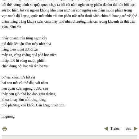
bởi thế, vòng bánh xe quặt quẹo chạy ra bãi cát nằm nghe từng phiến đá thủ thỉ hồn bội bạc;
sợi tóc hiền, bờ vai ngoan không khó chịu như hai con ngươi sâu thẳm muộn phiền trong
vực xanh độ lượng, quắc mắt nhìn trái tim phản trắc trốn dưới cánh chim đi hoang trở về ghé
thăm mảng trăng khuya xưa; cụm mây nhớ nhà rơi xuống mắc cạn trong khoanh da thịt trần
gian, đầm đìa
nhảy quanh trên từng ngọn cây
gió thốc lên tận đám mây nhớ nhà
nắng theo nhiệt đới đi xa
mấy xa, cũng chẳng quá phà hoa niên
nhấp nhô lũ sóng muộn phiền
chân dung bội bạc vỗ rền bờ vai
bờ vai khóc, tựa bờ vai
hai con mắt cũ thở dài, với nhau
hẹn quán xưa: ngóng trước, sau
thấy con gió nhỏ lao đao giữa đường
khoanh tay, ôm nỗi rưng rưng
phố phường khô khốc. Cấn lưng nhiệt tình.
nnguong
Trước
Sau