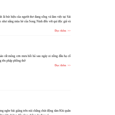
là bút hiệu của người thơ đang sống và làm việc tại Sài
nh như nắng mùa hè của Song Ninh đến với quí độc giả và
Đọc thêm
 nào rất mỏng cơn mưa hối hả sau ngày oi nồng đầu hạ cố
g tên phập phồng thở
Đọc thêm
ông nghe bài giảng trên núi chẳng chút động tâm Khi quân