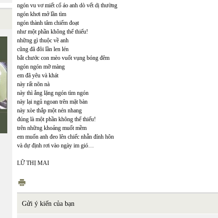
ngón vu vơ miết cổ áo anh dò vết dị thường
ngón khơi mở lần tìm
ngón thành tâm chiếm đoạt
như một phần không thể thiếu!
những gì thuộc về anh
cũng đã đôi lần len lén
bắt chước con mèo vuốt vụng bóng đêm
ngón ngón mỡ màng
em đã yêu và khát
này rất nõn nà
này thì ắng lặng ngón tìm ngón
này lại ngủ ngoan trên mặt bàn
này xòe thắp một nén nhang
đúng là một phần không thể thiếu!
trên những khoảng muốt mềm
em muốn anh đeo lên chiếc nhẫn đính hôn
và dự định rơi vào ngày im gió…
LỮ THỊ MAI
Gửi ý kiến của bạn