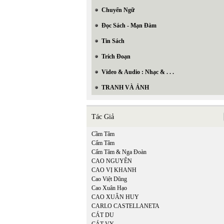
Chuyển Ngữ
Đọc Sách - Mạn Đàm
Tin Sách
Trích Đoạn
Video & Audio : Nhạc & . . .
TRANH VÀ ẢNH
Tác Giả
Cầm Tâm
Cẩm Tâm
Cẩm Tâm & Nga Đoàn
CAO NGUYÊN
CAO VỊ KHANH
Cao Việt Dũng
Cao Xuân Hạo
CAO XUÂN HUY
CARLO CASTELLANETA
CÁT DU