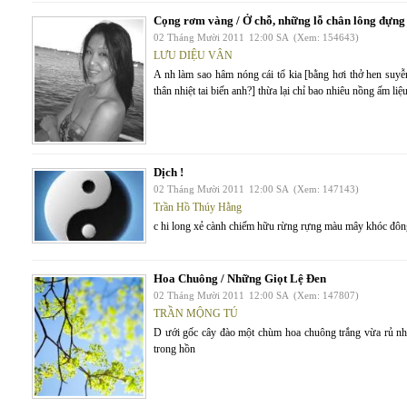
Cọng rơm vàng / Ở chỗ, những lỗ chân lông đựng
02 Tháng Mười 2011
12:00 SA
(Xem: 154643)
LƯU DIỆU VÂN
A nh làm sao hâm nóng cái tổ kia [bằng hơi thở hen su
thân nhiệt tai biến anh?] thừa lại chỉ bao nhiêu nồng ấm l
Dịch !
02 Tháng Mười 2011
12:00 SA
(Xem: 147143)
Trần Hồ Thúy Hằng
c hi long xẻ cành chiếm hữu rừng rựng màu mây khóc đông
Hoa Chuông / Những Giọt Lệ Đen
02 Tháng Mười 2011
12:00 SA
(Xem: 147807)
TRẦN MỘNG TÚ
D ưới gốc cây đào một chùm hoa chuông trắng vừa rủ nh
trong hồn