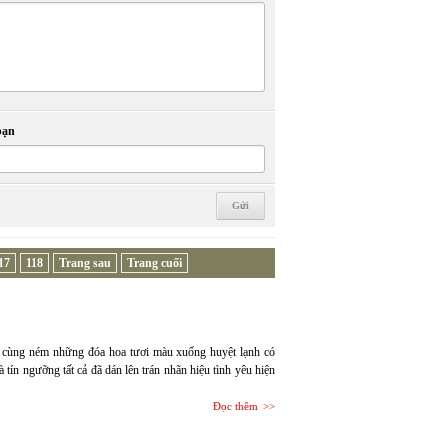
bạn
17
118
Trang sau
Trang cuối
ối cùng ném những đóa hoa tươi màu xuống huyệt lạnh có
 tín ngưỡng tất cả đã dán lên trán nhãn hiệu tình yêu hiện
Đọc thêm