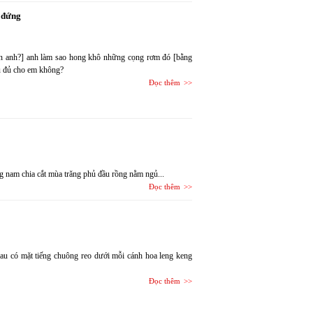
 đứng
yễn anh?] anh làm sao hong khô những cọng rơm đó [bằng
iệu đủ cho em không?
Đọc thêm
 nam chia cắt mùa trăng phủ đầu rồng nằm ngủ...
Đọc thêm
au có mặt tiếng chuông reo dưới mỗi cánh hoa leng keng
Đọc thêm