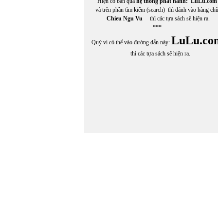
Hiện có bán qua
hệ thống phát hành:
LuLu.com
Cù Hựu
và trên phần tìm kiếm (search) thì đánh vào hàng ch
Cung Tích Biền
Chieu Ngu Vu
thì các tựa sách sẽ hiện ra.
***
LuLu.co
Quý vị có thể vào đường dẫn này:
thì các tựa sách sẽ hiện ra.