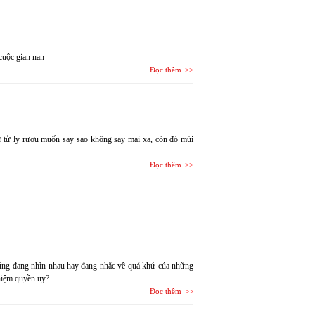
cuộc gian nan
Đọc thêm
 tử ly rượu muốn say sao không say mai xa, còn đó mùi
Đọc thêm
húng đang nhìn nhau hay đang nhắc về quá khứ của những
niệm quyền uy?
Đọc thêm