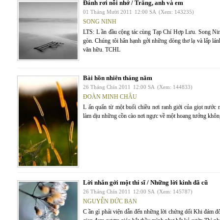
Đánh rơi nỗi nhớ / Trăng, anh và em
01 Tháng Mười 2011
12:00 SA
(Xem: 143235)
SONG NINH
LTS: L ần đầu cộng tác cùng Tạp Chí Hợp Lưu. Song Ninh 
gòn. Chúng tôi hân hạnh gởi những dòng thơ lạ và lấp lá
văn hữu. TCHL
Bài hồn nhiên tháng năm
26 Tháng Chín 2011
12:00 SA
(Xem: 144833)
ĐOÀN MINH CHÂU
L ẩn quẩn từ một buổi chiều nơi ranh giới của giọt nước
làm dịu những cồn cào nơi ngực về một hoang tưởng khôn
Lời nhắn gởi một thi sĩ / Những lời kinh đã cũ
26 Tháng Chín 2011
12:00 SA
(Xem: 145787)
NGUYỄN ĐỨC BẠN
C ần gì phải viện dẫn đến những lời chứng dối Khi đám đ