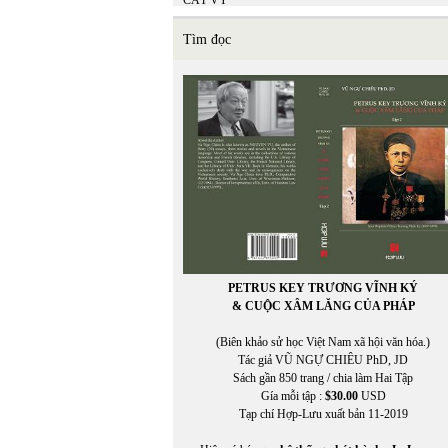
CÁT VY
Catherine Cusset
CHÂN PHƯƠNG
Tìm đọc
Chân Phương
Chen-Kung Ho
CHIÊU ANH NGUYỄN
CHÍNH ĐẠO
CHÍNH ĐẠO VŨ NGỰ CHIÊU
Christine Falkenland
CHU LYNH
Chu Thái Yến
CHU THỤY NGUYÊN
CHU VƯƠNG MIỆN
Chu Xuân Giao
Chu Xuân Giao chuyển ngữ
CHUNG LÊ
PETRUS KEY TRƯƠNG VĨNH KÝ
Chuyển ngữ: TUYẾT LINH
& CUỘC XÂM LĂNG CỦA PHÁP
Chuyển ngữ: TUYẾT LINH
Chuyển Việt ngữ BẠT XỨ
(Biên khảo sử học Việt Nam xã hội văn hóa.)
Claire Simon
Tác giả VŨ NGỰ CHIÊU PhD, JD
Claudia Zilletti
In Trang
Sách gần 850 trang / chia làm Hai Tập
CỔ NGƯ
Gía mỗi tập :
$30.00
USD
CỔ NGƯ chuyển ngữ
Tạp chí Hợp-Lưu xuất bản 11-2019
Cristan Cortez
CRIXUS YUEN