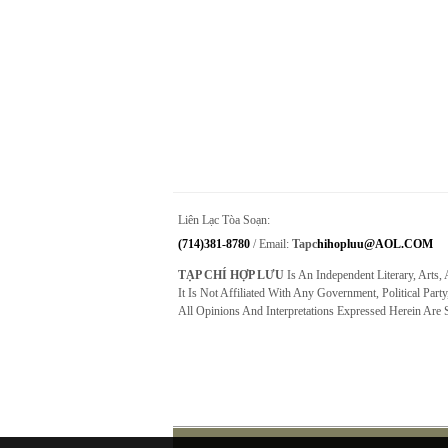
Liên Lạc Tòa Soạn:
(714)381-8780
/ Email:
Tapc
Hihopluu@AOL.COM
TẠP CHÍ HỢP LƯU
Is An Independent Literary, Arts,
It Is Not Affiliated With Any Government, Political Party
All Opinions And Interpretations Expressed Herein Are 