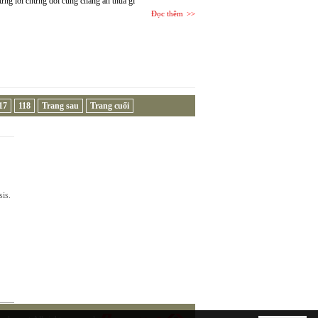
ững lời chứng dối cũng chẳng ăn thua gì
Đọc thêm
17
118
Trang sau
Trang cuối
sis.