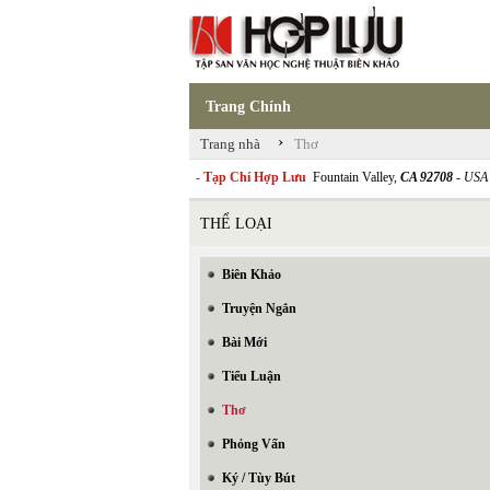
Trang Chính
›
Trang nhà
Thơ
- Tạp Chí Hợp Lưu
Fountain Valley,
CA 92708
- USA
THỂ LOẠI
Biên Khảo
Truyện Ngắn
Bài Mới
Tiểu Luận
Thơ
Phỏng Vấn
Ký / Tùy Bút