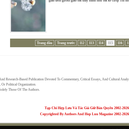
gian đem gươm giáo bắt thầy mình như bắt kẻ cướp Thì nh
Trang đầu
Trang trước
112
113
114
115
116
1
 And Research-Based Publication Devoted To Commentary, Critical Essays, And Cultural Analy
, Or Political Organization.
Solely Those Of The Authors.
Tạp Chí Hợp Lưu Và Tác Giả Giữ Bản Quyền 2002-2026
Copyrighted By Authors And Hop Luu Magazine 2002-2026