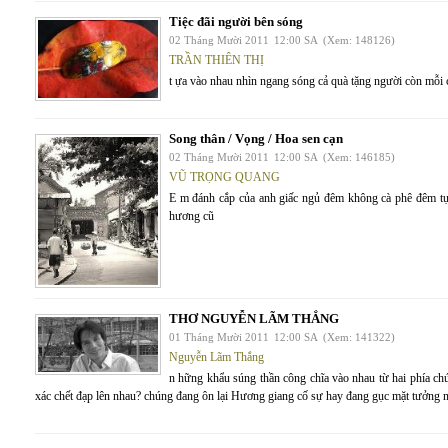
Tiệc đãi người bên sóng
02 Tháng Mười 2011
12:00 SA
(Xem: 148126)
TRẦN THIÊN THỊ
t ựa vào nhau nhìn ngang sóng cả quà tặng người còn mỗi 
Song thân / Vọng / Hoa sen cạn
02 Tháng Mười 2011
12:00 SA
(Xem: 146185)
VŨ TRỌNG QUANG
E m đánh cắp của anh giấc ngủ đêm không cà phê đêm tự
hương cũ
THƠ NGUYỄN LÃM THẮNG
01 Tháng Mười 2011
12:00 SA
(Xem: 141322)
Nguyễn Lãm Thắng
n hững khẩu súng thần công chĩa vào nhau từ hai phía c
xác chết đạp lên nhau? chúng đang ôn lại Hương giang cố sự hay đang gục mặt tưởng 