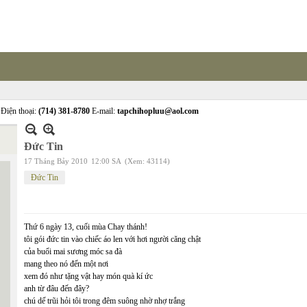
Điện thoại:
(714) 381-8780
E-mail:
tapchihopluu@aol.com
Đức Tin
17 Tháng Bảy 2010
12:00 SA
(Xem: 43114)
Đức Tin
Thứ 6 ngày 13, cuối mùa Chay thánh!
tôi gói đức tin vào chiếc áo len với hơi người căng chật
của buổi mai sương móc sa đà
mang theo nó đến một nơi
xem đó như tặng vật hay món quà kí ức
anh từ đâu đến đây?
chú dế trũi hỏi tôi trong đêm suông nhờ nhợ trắng