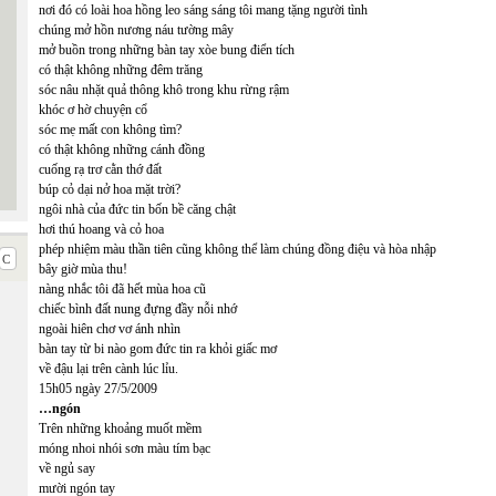
nơi đó có loài hoa hồng leo sáng sáng tôi mang tặng người tình
chúng mở hồn nương náu tường mây
mở buồn trong những bàn tay xòe bung điển tích
có thật không những đêm trăng
sóc nâu nhặt quả thông khô trong khu rừng rậm
khóc ơ hờ chuyện cổ
sóc mẹ mất con không tìm?
có thật không những cánh đồng
cuống rạ trơ cằn thớ đất
búp cỏ dại nở hoa mặt trời?
ngôi nhà của đức tin bốn bề căng chật
hơi thú hoang và cỏ hoa
phép nhiệm màu thần tiên cũng không thể làm chúng đồng điệu và hòa nhập
bây giờ mùa thu!
nàng nhắc tôi đã hết mùa hoa cũ
chiếc bình đất nung đựng đầy nỗi nhớ
ngoài hiên chơ vơ ánh nhìn
bàn tay từ bi nào gom đức tin ra khỏi giấc mơ
về đậu lại trên cành lúc lỉu.
15h05 ngày 27/5/2009
…ngón
Trên những khoảng muốt mềm
móng nhoi nhói sơn màu tím bạc
về ngủ say
mười ngón tay