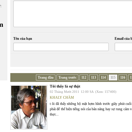
ữ:
m
Tên của bạn
Email của 
Trang đầu
Trang trước
112
113
114
115
116
1
Tôi thấy là sự thật
02 Tháng Mười 2011
12:00 SA
(Xem: 157400)
KHALY CHÀM
t ôi đã thấy những bộ mặt hợm hĩnh trước giây phút cu
phải để thể hiện tiếng nói của bản năng hay sự rung cảm và
thực...