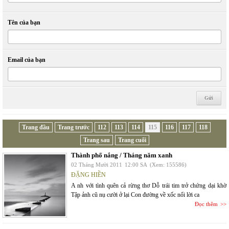
Tên của bạn
Email của bạn
Trang đầu
Trang trước
112
113
114
115
116
117
118
Trang sau
Trang cuối
Thành phố nắng / Tháng năm xanh
02 Tháng Mười 2011
12:00 SA
(Xem: 155586)
ĐẶNG HIỀN
A nh với tình quên cả rừng thơ Dỗ trái tim trở chứng dại khờ
Tập ảnh cũ nụ cười ở lại Con đường về xốc nổi lời ca
Đọc thêm