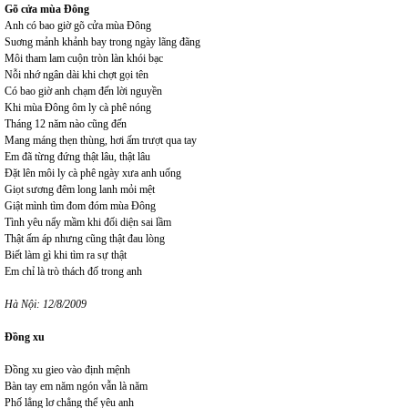
Gõ cửa mùa Đông
Anh có bao giờ gõ cửa mùa Đông
Suơng mảnh khảnh bay trong ngày lãng đãng
Môi tham lam cuộn tròn làn khói bạc
Nỗi nhớ ngân dài khi chợt gọi tên
Có bao giờ anh chạm đến lời nguyền
Khi mùa Đông ôm ly cà phê nóng
Tháng 12 năm nào cũng đến
Mang máng thẹn thùng, hơi ấm trượt qua tay
Em đã từng đứng thật lâu, thật lâu
Đặt lên môi ly cà phê ngày xưa anh uống
Giọt sương đêm long lanh mỏi mệt
Giật mình tìm đom đóm mùa Đông
Tình yêu nẩy mầm khi đối diện sai lầm
Thật ấm áp nhưng cũng thật đau lòng
Biết làm gì khi tìm ra sự thật
Em chỉ là trò thách đố trong anh
Hà Nội: 12/8/2009
Đồng xu
Đồng xu gieo vào định mệnh
Bàn tay em năm ngón vẫn là năm
Phố lẳng lơ chẳng thể yêu anh