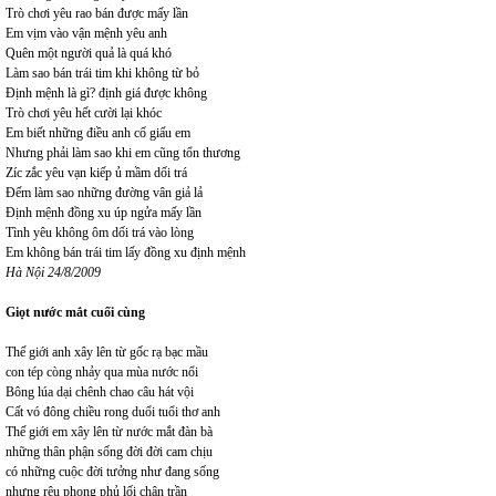
Trò chơi yêu rao bán được mấy lần
Em vịm vào vận mệnh yêu anh
Quên một người quả là quá khó
Làm sao bán trái tim khi không từ bỏ
Định mệnh là gì? định giá được không
Trò chơi yêu hết cười lại khóc
Em biết những điều anh cố giấu em
Nhưng phải làm sao khi em cũng tổn thương
Zíc zắc yêu vạn kiếp ủ mầm dối trá
Đếm làm sao những đường vân giả lả
Định mệnh đồng xu úp ngửa mấy lần
Tình yêu không ôm dối trá vào lòng
Em không bán trái tim lấy đồng xu định mệnh
Hà Nội 24/8/2009
Giọt nước mắt cuối cùng
Thế giới anh xây lên từ gốc rạ bạc mầu
con tép còng nhảy qua mùa nước nổi
Bông lúa dại chênh chao câu hát vội
Cất vó đông chiều rong duổi tuổi thơ anh
Thế giới em xây lên từ nước mắt đàn bà
những thân phận sống đời đời cam chịu
có những cuộc đời tưởng như đang sống
nhưng rêu phong phủ lối chân trần