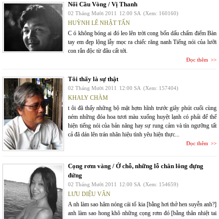
Nối Cầu Vòng / Vị Thanh
02 Tháng Mười 2011
12:00 SA
(Xem: 160160)
HUỲNH LÊ NHẬT TẤN
C ó không bóng ai đó leo lên trời cong bốn dấu chấm điểm Bàn
tay em đẹp lộng lẫy mọc ra chiếc răng nanh Tiếng nói của lưỡi
con rắn độc từ đâu cất tới.
Đọc thêm
Tôi thấy là sự thật
02 Tháng Mười 2011
12:00 SA
(Xem: 157404)
KHALY CHÀM
t ôi đã thấy những bộ mặt hợm hĩnh trước giây phút cuối cùng
ném những đóa hoa tươi màu xuống huyệt lạnh có phải để thể
hiện tiếng nói của bản năng hay sự rung cảm và tín ngưỡng tất
cả đã dán lên trán nhãn hiệu tình yêu hiện thực...
Đọc thêm
Cọng rơm vàng / Ở chỗ, những lỗ chân lông đựng
đứng
02 Tháng Mười 2011
12:00 SA
(Xem: 154659)
LƯU DIỆU VÂN
A nh làm sao hâm nóng cái tổ kia [bằng hơi thở hen suyễn anh?]
anh làm sao hong khô những cọng rơm đó [bằng thân nhiệt tai