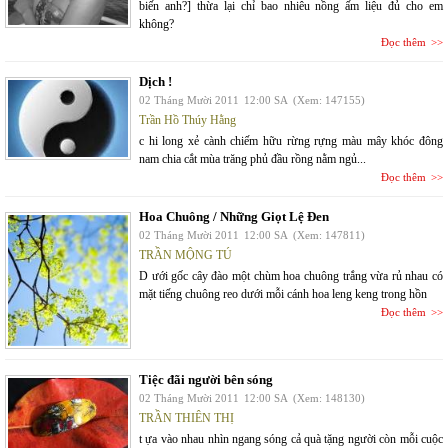
biến anh?] thừa lại chỉ bao nhiêu nồng ấm liệu đủ cho em
không?
Đọc thêm
Dịch !
02 Tháng Mười 2011
12:00 SA
(Xem: 147155)
Trần Hồ Thúy Hằng
c hi long xẻ cành chiếm hữu rừng rựng màu mây khóc đông
nam chia cắt mùa trăng phủ đầu rồng nằm ngủ...
Đọc thêm
Hoa Chuông / Những Giọt Lệ Đen
02 Tháng Mười 2011
12:00 SA
(Xem: 147811)
TRẦN MỘNG TÚ
D ưới gốc cây đào một chùm hoa chuông trắng vừa rủ nhau có
mặt tiếng chuông reo dưới mỗi cánh hoa leng keng trong hồn
Đọc thêm
Tiệc đãi người bên sóng
02 Tháng Mười 2011
12:00 SA
(Xem: 148130)
TRẦN THIÊN THỊ
t ựa vào nhau nhìn ngang sóng cả quà tặng người còn mỗi cuộc