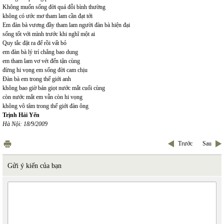
Không muốn sống đời quá đỗi bình thường
không có ước mơ tham lam cần đạt tới
Em đàn bà vương đầy tham lam người đàn bà hiện đại
sống tốt với mình trước khi nghĩ một ai
Quy tắc đặt ra để rồi vất bỏ
em đàn bà lý trí chẳng bao dung
em tham lam vơ vét đến tận cùng
đừng hi vọng em sống đời cam chịu
Đàn bà em trong thế giới anh
không bao giờ bán giọt nước mắt cuối cùng
còn nước mắt em vẫn còn hi vọng
không vô tâm trong thế giới đàn ông
Trịnh Hải Yến
Hà Nội: 18/9/2009
Trước
Sau
Gửi ý kiến của bạn