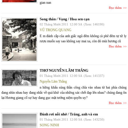
gian nan
Đọc thêm
Song thân / Vọng / Hoa sen cạn
02 Tháng Mười 2011
12:00 SA
(Xem: 146190)
VŨ TRỌNG QUANG
E m đánh cắp của anh giấc ngủ đêm không cà phê đêm tự tử ly
rượu muốn say sao không say mai xa, còn đó mùi hương cũ
Đọc thêm
THƠ NGUYỄN LÃM THẮNG
01 Tháng Mười 2011
12:00 SA
(Xem: 141337)
Nguyễn Lãm Thắng
n hững khẩu súng thần công chĩa vào nhau từ hai phía chúng
đang nhìn nhau hay đang nhắc về quá khứ của những xác chết đạp lên nhau? chúng đang ôn
lại Hương giang cố sự hay đang gục mặt tưởng niệm quyền uy?
Đọc thêm
Đánh rơi nỗi nhớ / Trăng, anh và em
01 Tháng Mười 2011
12:00 SA
(Xem: 143250)
SONG NINH