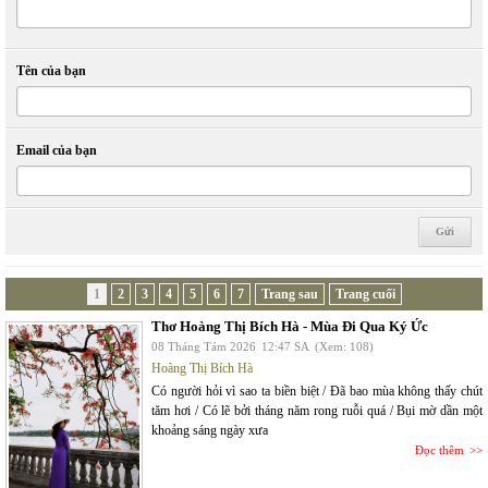
Tên của bạn
Email của bạn
1
2
3
4
5
6
7
Trang sau
Trang cuối
Thơ Hoàng Thị Bích Hà - Mùa Đi Qua Ký Ức
08 Tháng Tám 2026
12:47 SA
(Xem: 108)
Hoàng Thị Bích Hà
Có người hỏi vì sao ta biền biệt / Đã bao mùa không thấy chút
tăm hơi / Có lẽ bởi tháng năm rong ruỗi quá / Bụi mờ dần một
khoảng sáng ngày xưa
Đọc thêm