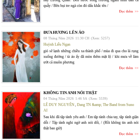
hay Lương Quán? Bến nước sông Hương ngắm nhìn đàn cá
quẫy / Bên bụi tre ngà còn đó dấu khắc tên /
Đọc thêm
ĐƯA HƯƠNG LÊN ÁO
08 Tháng Năm 2026
11:30 CH
(Xem: 5257)
Huỳnh Liễu Ngạn
gió sẽ lạnh những chiều xa thành phố / mùa đi qua cho lá rụng
xuống đường / tà áo ấy đã mòn thêm mặt lộ / khi mưa về làm
ướt cả muôn phương
Đọc thêm
KHÔNG TIN ANH NÓI THẬT
04 Tháng Năm 2026
1:46 SA
(Xem: 5539)
LÊ DUY NGUYÊN
,
Dang TN &amp; The Band from Suno
AI
Sau khi đã tập tành yêu anh / Em tập tành chia tay, tập tành giận
dỗi / Tập tành nghi ngờ anh nói dối, / (Rồi không tin anh nói
thật bao giờ)
Đọc thêm