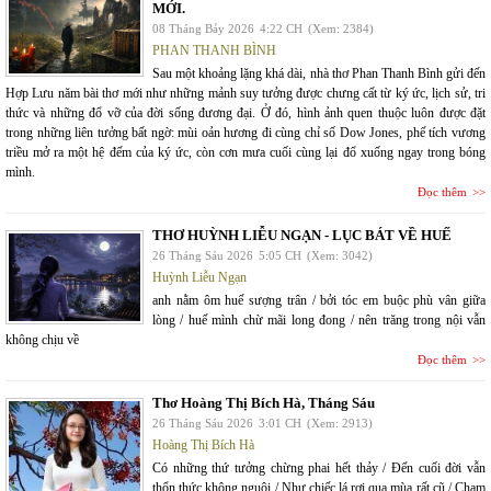
MỚI.
08 Tháng Bảy 2026
4:22 CH
(Xem: 2384)
PHAN THANH BÌNH
Sau một khoảng lặng khá dài, nhà thơ Phan Thanh Bình gửi đến
Hợp Lưu năm bài thơ mới như những mảnh suy tưởng được chưng cất từ ký ức, lịch sử, tri
thức và những đổ vỡ của đời sống đương đại. Ở đó, hình ảnh quen thuộc luôn được đặt
trong những liên tưởng bất ngờ: mùi oản hương đi cùng chỉ số Dow Jones, phế tích vương
triều mở ra một hệ đếm của ký ức, còn cơn mưa cuối cùng lại đổ xuống ngay trong bóng
mình.
Đọc thêm
THƠ HUỲNH LIỄU NGẠN - LỤC BÁT VỀ HUẾ
26 Tháng Sáu 2026
5:05 CH
(Xem: 3042)
Huỳnh Liễu Ngạn
anh nằm ôm huế sượng trân / bởi tóc em buộc phù vân giữa
lòng / huế mình chừ mãi long đong / nên trăng trong nội vẫn
không chịu về
Đọc thêm
Thơ Hoàng Thị Bích Hà, Tháng Sáu
26 Tháng Sáu 2026
3:01 CH
(Xem: 2913)
Hoàng Thị Bích Hà
Có những thứ tưởng chừng phai hết thảy / Đến cuối đời vẫn
thổn thức không nguôi / Như chiếc lá rơi qua mùa rất cũ / Chạm