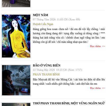
MỘT NĂM
07 Tháng Tám 2026
11:05 CH
(Xem: 69)
Huỳnh Liễu Ngạn
tháng giêng hoa xoan chưa nở / thì em đã vội lấy chồng / mùi
hương còn đang dang dở / rụng đầy xuống cả dòng sông / ***
tháng hai ánh trăng vừa cũ / chênh chao ngõ vắng im lìm / em
không còn gì để nói / chỉ màu nắng nhạt qua tim /
Đọc thêm
BÃO Ở VÙNG BIÊN
22 Tháng Bảy 2026
10:23 CH
(Xem: 1757)
PHAN THANH BÌNH
Bão Maysak đổ bộ vào Móng Cái / các bản tin điện tử dồn lên
trang nhất / suốt nhiều giờ chống bão / anh đợi bản tin em
Đọc thêm
THƠ PHAN THANH BÌNH, MỘT VÙNG NGÔN NGỮ