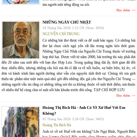
tim người một tiếng động xa xôi.
Đọc thêm
NHỮNG NGÀY CHỦ NHẬT
18 Tháng Sáu 2026
2:22 CH
(Xem: 3856)
NGUYỄN CHÍ TRUNG
Có những bài thơ được viết ra để xuất bản ngay. Có những bài
thơ lại chọn cách ngủ yên rất lâu trong ngăn kéo thời gian.
Những Ngày Chủ Nhật của Nguyễn Chí Trung thuộc về trường
hợp thứ hai. Được viết từ năm 2000, bài trường thi này phải đợi
đến 26 năm sau mới đến với bạn đọc Hợp Lưu. Trong quãng lặng dài ấy, thời gian đã đổi
thay nhiều điều, nhưng những câu hỏi mà thi sĩ đặt ra về nỗi buồn, sự hiện hữu, ký ức, cô
đơn và hành trình làm người dường như vẫn còn nguyên tính thời sự. Chúng tôi xin giới
thiệu tác phẩm như một món quà nhỏ gửi đến những độc giả yêu thơ Nguyễn Chí Trung —
những người vẫn tin rằng có những tiếng nói thi ca không thuộc về một thời điểm, mà thuộc
về nhiều thế hệ cùng chia sẻ một nỗi băn khoăn trước đời sống. TẠP CHÍ HỢP LƯU
Đọc thêm
Hoàng Thị Bích Hà - Anh Có Về Xứ Huế Với Em
Không?
05 Tháng Sáu 2026
3:26 CH
(Xem: 3403)
Hoàng Thị Bích Hà
Anh có về xứ Huế với em không? Lên Ngự Bình, Nguyệt Biều