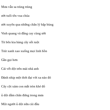
Mưa vẫn sa trùng trùng
ướt tuổi tên vua chúa
ướt xuyên qua những chân lý bập bùng
Vinh quang và đắng cay cùng ướt
Tít bên kia hàng cây sốt ruột
Trút xanh xao xuống mọi linh hồn
Gần gụi hơn
Cái vết dột trên mái nhà anh
Đánh nhịp một thời đại vời xa nào đó
Cây cột xám con mắt tròn khé đỏ
ủ dột dầm chân đứng trong mưa
Một người ủ dột nữa cúi đầu