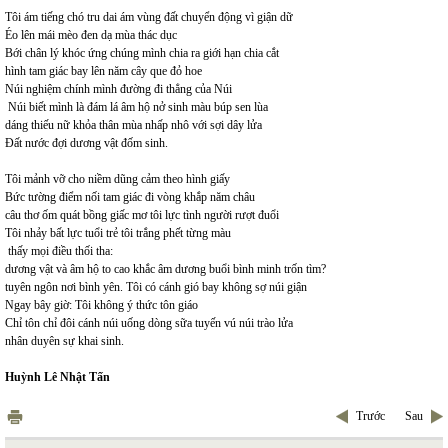
Tôi ám tiếng chó tru dai ám vùng đất chuyển động vì giận dữ
Éo lên mái mèo đen dạ mùa thác dục
Bới chân lý khóc ứng chúng mình chia ra giới hạn chia cắt
hình tam giác bay lên năm cây que đỏ hoe
Núi nghiệm chính mình đường đi thẳng của Núi
Núi biết mình là đám lá âm hộ nở sinh màu búp sen lùa
dáng thiếu nữ khỏa thân mùa nhấp nhô với sợi dây lửa
Đất nước đợi dương vật đốm sinh.
Tôi mảnh vỡ cho niềm dũng cảm theo hình giấy
Bức tường điểm nối tam giác đi vòng khắp năm châu
câu thơ ốm quát bồng giấc mơ tôi lực tình người rượt đuổi
Tôi nhảy bất lực tuổi trẻ tôi trắng phết từng màu
thấy mọi điều thối tha:
dương vật và âm hộ to cao khắc âm dương buổi bình minh trốn tìm?
tuyên ngôn nơi bình yên. Tôi có cánh gió bay không sợ núi giận
Ngay bây giờ: Tôi không ý thức tôn giáo
Chỉ tôn chỉ đôi cánh núi uống dòng sữa tuyến vú núi trào lửa
nhân duyên sự khai sinh.
Huỳnh Lê Nhật Tấn
Trước
Sau