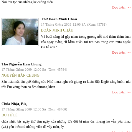
Nơi thù tạc của những kẻ cuồng điên
Đọc thêm
Thơ Đoàn Minh Châu
17 Tháng Giêng 2009
12:00 SA
(Xem: 45781)
ĐOÀN MINH CHÂU
Và buổi sáng lại gặp nhau trong gương nỗi nhớ thâm thấm lạnh
của ngày tháng cũ Mùa xuân rơi nơi nào trong cơn mưa ngoài
kia hả anh?
Đọc thêm
Thơ Nguyễn Hàn Chung
17 Tháng Giêng 2009
12:00 SA
(Xem: 45784)
NGUYỄN HÀN CHUNG
Sâu màu mắt làn quê không cửa Nhớ mưa nghe rớt giọng ru khàn Biệt là gió căng buồm níu
trĩu Em vòng thon eo ếch thương khan
Đọc thêm
Chúa Nhật, Bis,
17 Tháng Giêng 2009
12:00 SA
(Xem: 48460)
DU TỬ LÊ
chúa nhật, bis ngày-thứ-tám ngày của những lứa đôi bị ném đá. nhưng họ vẫn yêu nhau
(và,) yêu thêm cả những viên đá vấy máu, ấy.