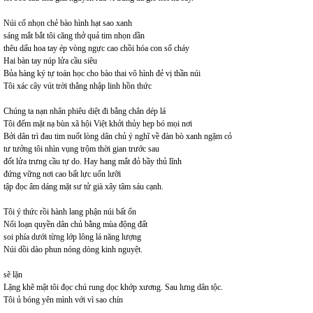
Núi cổ nhọn chẻ bào hình hạt sao xanh
sáng mắt bắt tôi căng thở quả tim nhọn dần
thêu dấu hoa tay ép vòng ngực cao chồi hóa con số cháy
Hai bàn tay núp lửa cầu siêu
Bủa hàng ký tự toán học cho bào thai vô hình đẻ vị thần núi
Tôi xác cây vút trời thẳng nhập linh hồn thức
Chúng ta nạn nhân phiêu diệt đi bằng chân dép lá
Tôi đếm mặt nạ bùn xã hội Việt khởi thủy hẹp bó mọi nơi
Bởi dân trì đau tim nuốt lòng dân chủ ý nghĩ về đàn bò xanh ngặm cỏ
tư tưởng tôi nhìn vụng trộm thời gian trước sau
đốt lửa trưng cầu tự do. Hay hang mắt đỏ bầy thủ lĩnh
đứng vững nơi cao bất lực uốn lưỡi
tập đọc âm dáng mặt sư tử già xây tâm sáu cạnh.
Tôi ý thức rồi hành lang phận núi bất ổn
Nổi loạn quyền dân chủ bằng mùa động đất
soi phía dưới từng lớp lông lá năng lượng
Núi dồi dào phun nóng dòng kinh nguyệt.
sẽ lặn
Lặng khẽ mật tôi đọc chú rung dọc khớp xương. Sau lưng dân tộc.
Tôi ủ bóng yên mình với vì sao chín