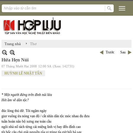
›
Trang nhà
Thơ
Trước
Sau
Hứa Hẹn Núi
07 Tháng Mười Hai 2008
12:00 SA
(Xem: 142731)
HUỲNH LÊ NHẬT TẤN
* Một người đứng trên đỉnh núi lửa
Hét ầm về dân tộc?
đúc lòng thú dữ. Tôi ngậm ngày
giọt vuông ứa nóng vạn độ / cắt nhìn dân tộc móc nhau đu đưa
tuần hoàn não bộ xưng mẹ toàn cầu
ngôi nhà nổ tách từng cái miệng linh vị bay đến đỉnh cao
tôi bốc câu chú giải nguyền rủa vi trùng tỉa giờ hối hả say.