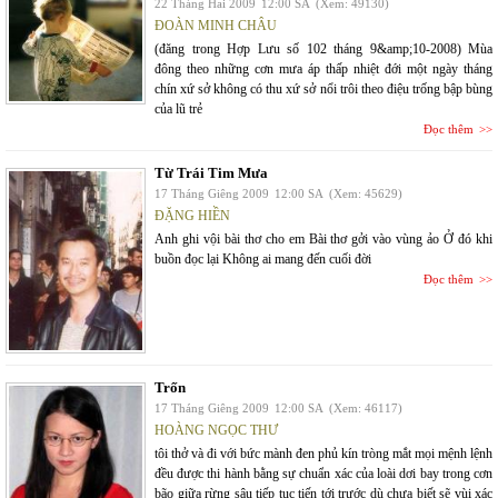
22 Tháng Hai 2009
12:00 SA
(Xem: 49130)
ĐOÀN MINH CHÂU
(đăng trong Hợp Lưu số 102 tháng 9&amp;10-2008) Mùa
đông theo những cơn mưa áp thấp nhiệt đới một ngày tháng
chín xứ sở không có thu xứ sở nổi trôi theo điệu trống bập bùng
của lũ trẻ
Đọc thêm
Từ Trái Tim Mưa
17 Tháng Giêng 2009
12:00 SA
(Xem: 45629)
ĐẶNG HIỀN
Anh ghi vội bài thơ cho em Bài thơ gởi vào vùng ảo Ở đó khi
buồn đọc lại Không ai mang đến cuối đời
Đọc thêm
Trốn
17 Tháng Giêng 2009
12:00 SA
(Xem: 46117)
HOÀNG NGỌC THƯ
tôi thở và đi với bức mành đen phủ kín tròng mắt mọi mệnh lệnh
đều được thi hành bằng sự chuẩn xác của loài dơi bay trong cơn
bão giữa rừng sâu tiếp tục tiến tới trước dù chưa biết sẽ vùi xác