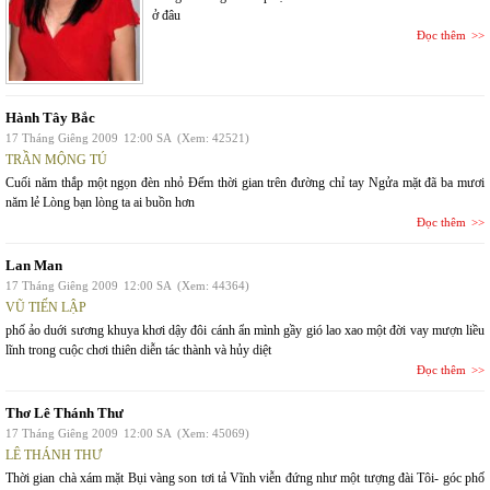
ở đâu
Đọc thêm
Hành Tây Bắc
17 Tháng Giêng 2009
12:00 SA
(Xem: 42521)
TRẦN MỘNG TÚ
Cuối năm thắp một ngọn đèn nhỏ Đếm thời gian trên đường chỉ tay Ngửa mặt đã ba mươi
năm lẻ Lòng bạn lòng ta ai buồn hơn
Đọc thêm
Lan Man
17 Tháng Giêng 2009
12:00 SA
(Xem: 44364)
VŨ TIẾN LẬP
phố ảo duới sương khuya khơi dậy đôi cánh ẩn mình gầy gió lao xao một đời vay mượn liều
lĩnh trong cuộc chơi thiên diễn tác thành và hủy diệt
Đọc thêm
Thơ Lê Thánh Thư
17 Tháng Giêng 2009
12:00 SA
(Xem: 45069)
LÊ THÁNH THƯ
Thời gian chà xám mặt Bụi vàng son tơi tả Vĩnh viễn đứng như một tượng đài Tôi- góc phố