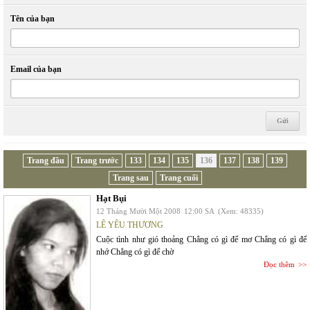
Tên của bạn
Email của bạn
Trang đầu
Trang trước
133
134
135
136
137
138
139
Trang sau
Trang cuối
Hạt Bụi
12 Tháng Mười Một 2008
12:00 SA
(Xem: 48335)
LÊ YÊU THƯƠNG
Cuộc tình như gió thoảng Chẳng có gì để mơ Chẳng có gì để
nhớ Chẳng có gì để chờ
Đọc thêm