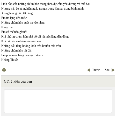
Linh hồn của những chùm hôn mang theo dự cảm yêu đương và thất bại
Nhưng vẫn ào ạt, nghiến ngấu trong sương khuya, trong bình minh,
trong hoàng hôn tắt nắng
Em im lặng đến mức
Những chùm hôn suýt va vào nhau
Ngày mai
Em có thể nào gỡ nổi
Khi những chùm hôn phá vỡ cái rét mặc lặng đầu đông
Khi bờ môi em bầm sâu rớm máu
Những dấu răng không lành trên khuôn mặt tròn
Những chùm hôn rất đắt
Em phải mua bằng cả cuộc đời em.
Hoàng Thuấn
Trước
Sau
Gửi ý kiến của bạn