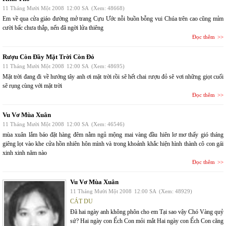
11 Tháng Mười Một 2008
12:00 SA
(Xem: 48668)
Em về qua cửa giáo đường mở trang Cựu Ước nỗi buồn bỗng vui Chúa trên cao cũng mỉm
cười bấc chưa thắp, nến đã ngời lửa thiêng
Đọc thêm
Rượu Còn Đầy Mặt Trời Còn Đỏ
11 Tháng Mười Một 2008
12:00 SA
(Xem: 48695)
Mặt trời đang đi về hướng tây anh ơi mặt trời rồi sẽ hết chai rượu đỏ sẽ vơi những giọt cuối
sẽ rụng cùng với mặt trời
Đọc thêm
Vu Vơ Mùa Xuân
11 Tháng Mười Một 2008
12:00 SA
(Xem: 46546)
mùa xuân lắm báo đặt hàng đêm nằm ngủ mộng mai vàng đầu hiên lơ mơ thấy gió tháng
giêng lọt vào khe cửa hồn nhiên hôn mình và trong khoảnh khắc hiện hình thành cô con gái
xinh xinh năm nào
Đọc thêm
Vu Vơ Mùa Xuân
11 Tháng Mười Một 2008
12:00 SA
(Xem: 48929)
CÁT DU
Đã hai ngày anh không phôn cho em Tại sao vậy Chó Vàng quỷ
sứ? Hai ngày con Ếch Con mỏi mắt Hai ngày con Ếch Con căng