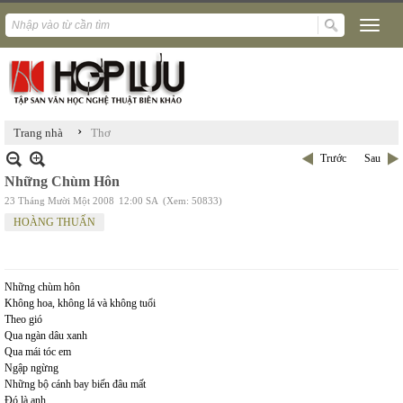
›
Trang nhà
Thơ
Trước
Sau
Những Chùm Hôn
23 Tháng Mười Một 2008
12:00 SA
(Xem: 50833)
HOÀNG THUẤN
Những chùm hôn
Không hoa, không lá và không tuổi
Theo gió
Qua ngàn dâu xanh
Qua mái tóc em
Ngập ngừng
Những bộ cánh bay biến đâu mất
Đó là anh