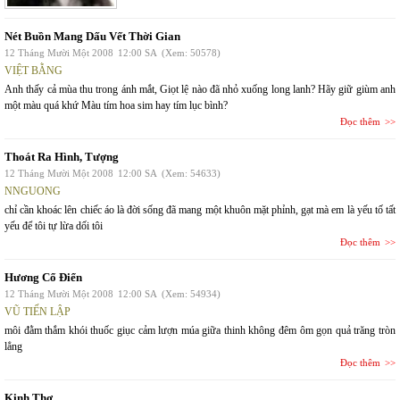
Nét Buồn Mang Dấu Vết Thời Gian
12 Tháng Mười Một 2008
12:00 SA
(Xem: 50578)
VIỆT BẰNG
Anh thấy cả mùa thu trong ánh mắt, Giọt lệ nào đã nhỏ xuống long lanh? Hãy giữ giùm anh
một màu quá khứ Màu tím hoa sim hay tím lục bình?
Đọc thêm
Thoát Ra Hình, Tượng
12 Tháng Mười Một 2008
12:00 SA
(Xem: 54633)
NNGUONG
chỉ cần khoác lên chiếc áo là đời sống đã mang một khuôn mặt phỉnh, gạt mà em là yếu tố tất
yếu để tôi tự lừa dối tôi
Đọc thêm
Hương Cổ Điển
12 Tháng Mười Một 2008
12:00 SA
(Xem: 54934)
VŨ TIẾN LẬP
môi đằm thắm khói thuốc giục cảm lượn múa giữa thinh không đêm ôm gọn quả trăng tròn
lẳng
Đọc thêm
Kinh Thơ