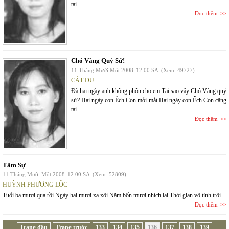
tai
Đọc thêm
Chó Vàng Quỷ Sứ!
11 Tháng Mười Một 2008
12:00 SA
(Xem: 49727)
CÁT DU
Đã hai ngày anh không phôn cho em Tại sao vậy Chó Vàng quỷ
sứ? Hai ngày con Ếch Con mỏi mắt Hai ngày con Ếch Con căng
tai
Đọc thêm
Tâm Sự
11 Tháng Mười Một 2008
12:00 SA
(Xem: 52809)
HUỲNH PHƯƠNG LỘC
Tuổi ba mươi qua rồi Ngày hai mươi xa xôi Năm bốn mươi nhích lại Thời gian vô tình trôi
Đọc thêm
Trang đầu
Trang trước
133
134
135
136
137
138
139