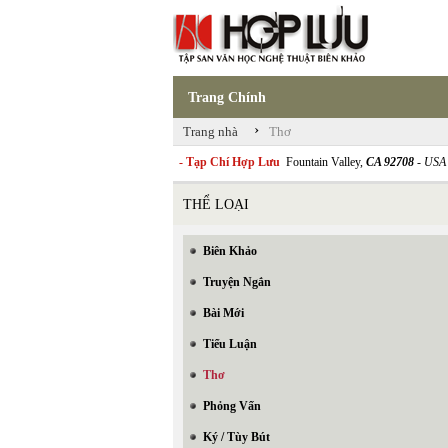
Trang Chính
›
Trang nhà
Thơ
- Tạp Chí Hợp Lưu
Fountain Valley,
CA 92708
- USA
THỂ LOẠI
Biên Khảo
Truyện Ngắn
Bài Mới
Tiểu Luận
Thơ
Phỏng Vấn
Ký / Tùy Bút