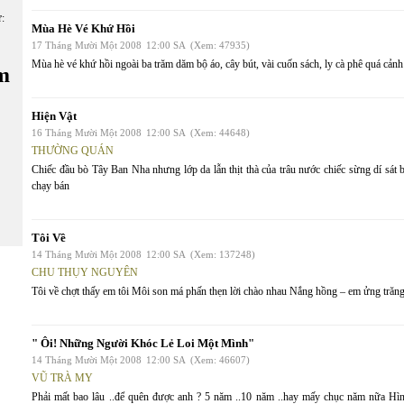
ữ:
Mùa Hè Vé Khứ Hồi
17 Tháng Mười Một 2008
12:00 SA
(Xem: 47935)
Mùa hè vé khứ hồi ngoài ba trăm dăm bộ áo, cây bút, vài cuốn sách, ly cà phê quá cảnh 
m
Hiện Vật
16 Tháng Mười Một 2008
12:00 SA
(Xem: 44648)
THƯỜNG QUÁN
Chiếc đầu bò Tây Ban Nha nhưng lớp da lẫn thịt thà của trâu nước chiếc sừng dí sá
chạy bán
Tôi Về
14 Tháng Mười Một 2008
12:00 SA
(Xem: 137248)
CHU THỤY NGUYÊN
Tôi về chợt thấy em tôi Môi son má phấn thẹn lời chào nhau Nắng hồng – em ửng trăng 
" Ôi! Những Người Khóc Lẻ Loi Một Mình"
14 Tháng Mười Một 2008
12:00 SA
(Xem: 46607)
VŨ TRÀ MY
Phải mất bao lâu ..để quên được anh ? 5 năm ..10 năm ..hay mấy chục năm nữa Hì