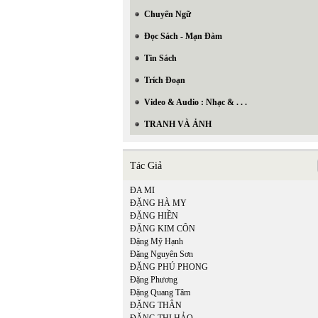
Chuyển Ngữ
Đọc Sách - Mạn Đàm
Tin Sách
Trích Đoạn
Video & Audio : Nhạc & . . .
TRANH VÀ ẢNH
Tác Giả
ĐA MI
ĐẶNG HÀ MY
ĐẶNG HIỀN
ĐẶNG KIM CÔN
Đặng Mỹ Hạnh
Đặng Nguyên Sơn
ĐẶNG PHÚ PHONG
Đặng Phương
Đặng Quang Tâm
ĐẶNG THÂN
In Trang