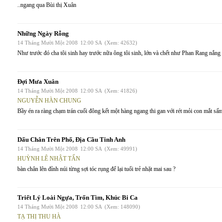
..ngang qua Bùi thị Xuân
Những Ngày Rỗng
14 Tháng Mười Một 2008
12:00 SA
(Xem: 42632)
Như trước đó cha tôi sinh hay trước nữa ông tôi sinh, lớn và chết như Phan Rang nắng 
Đợi Mưa Xuân
14 Tháng Mười Một 2008
12:00 SA
(Xem: 41826)
NGUYỄN HÀN CHUNG
Bầy én ra ràng chạm trán cuối đông kết một hàng ngang thi gan với rét mỏi con mắt sấm
Dấu Chân Trên Phố, Địa Cầu Tinh Anh
14 Tháng Mười Một 2008
12:00 SA
(Xem: 49991)
HUỲNH LÊ NHẬT TẤN
bàn chân lên đỉnh núi từng sợi tóc rụng để lại tuổi trẻ nhặt mai sau ?
Triết Lý Loài Ngựa, Trốn Tìm, Khúc Bi Ca
14 Tháng Mười Một 2008
12:00 SA
(Xem: 148090)
TẠ THỊ THU HÀ