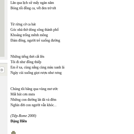
Lăn qua lịch sử mấy ngàn năm
Bóng tối đồng ca, vết đen trờ tới
Từ rừng cờ ca hát
Góc nhà thờ dòng sông thành phố
Khoảng trống mênh mông
Đám đông, người trẻ xuống đường
Những tiếng thét cất lên
Tôi đi như đồng thiếp
Em ở xa, cùng nắng cùng màu xanh lá
Ngày cúi xuống giọt rượu như rưng
Chúng tôi băng qua vùng mơ ước
Mất hút cơn mưa
Những con đường lát đá và đêm
Nghìn đời con người vẫn khóc...
(Tiệp-Rome 2000)
Đặng Hiền