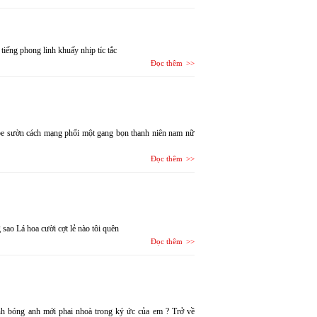
tiếng phong linh khuấy nhịp tíc tắc
Đọc thêm
t be sườn cách mạng phổi một gang bọn thanh niên nam nữ
Đọc thêm
sao Lá hoa cười cợt lẻ nào tôi quên
Đọc thêm
nh bóng anh mới phai nhoà trong ký ức của em ? Trở về