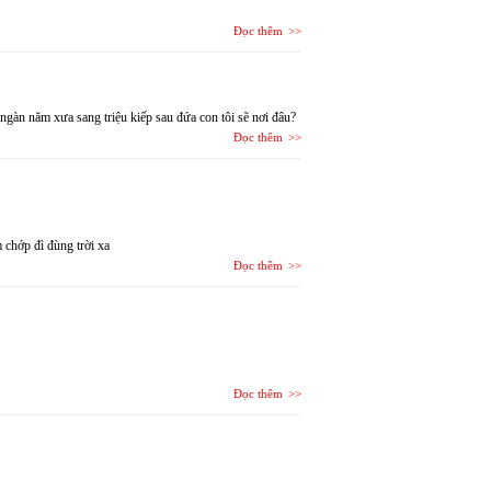
Đọc thêm
ngàn năm xưa sang triệu kiếp sau đứa con tôi sẽ nơi đâu?
Đọc thêm
 chớp đì đùng trời xa
Đọc thêm
Đọc thêm