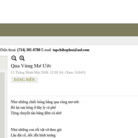
Điện thoại:
(714) 381-8780
E-mail:
tapchihopluu@aol.com
Qua Vùng Mơ Ước
13 Tháng Mười Một 2008
12:00 SA
(Xem: 51843)
ĐẶNG HIỀN
Như những chiếc bóng băng qua vùng mơ ước
Bỏ lại sau lưng ở đáy ly cà phê
Từng chuyến tàu băng đêm và nhớ
Như những con rối vật vờ theo gió
Lâu đài cổ, dốc đồi hình tượng