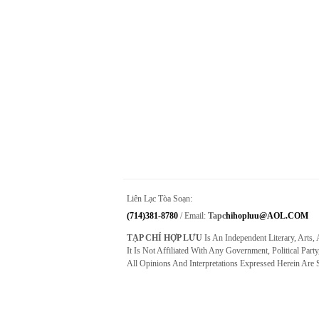
Liên Lạc Tòa Soạn:
(714)381-8780
/ Email:
Tapc
Hihopluu@AOL.COM
TẠP CHÍ HỢP LƯU
Is An Independent Literary, Arts,
It Is Not Affiliated With Any Government, Political Party
All Opinions And Interpretations Expressed Herein Are 