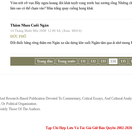
Vòm trời vỡ vụn Bầy ngựa hoang đói khát tuyệt vọng trước bụi xương rồng Những chiếc
làm sao có thể chạm vào? Màu trắng quay cuồng họng khát.
Thăm Nhau Cuối Ngàn
14 Tháng Mười Một 2008
12:00 SA
(Xem: 48414)
ĐỨC PHỔ
Đốt đuốc băng rừng thăm em Ngàn xa sầu dựng khe suối Ngậm tăm qua ải nhớ mong Kh
Trang đầu
Trang trước
131
132
133
134
135
 And Research-Based Publication Devoted To Commentary, Critical Essays, And Cultural Analy
, Or Political Organization.
Solely Those Of The Authors.
Tạp Chí Hợp Lưu Và Tác Giả Giữ Bản Quyền 2002-2026