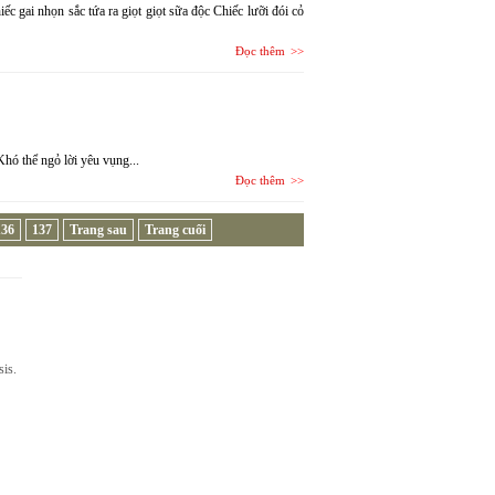
 gai nhọn sắc tứa ra giọt giọt sữa độc Chiếc lưỡi đói cỏ
Đọc thêm
ó thể ngỏ lời yêu vụng...
Đọc thêm
136
137
Trang sau
Trang cuối
sis.