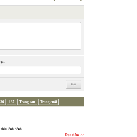
bạn
136
137
Trang sau
Trang cuối
 thời lênh đênh
Đọc thêm