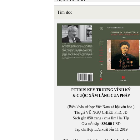
ĐẶNG THỊ HẢO
Đặng Thị Thanh Hương
ĐẶNG THƠ THƠ
Tìm đọc
ĐẶNG TIẾN
ĐẶNG VĂN SINH
Đặng Xuân Xuyến
Đặng-Vũ Vương chuyển ngữ
Đào Duy Anh
ĐÀO TUẤN ẢNH
Đào Tuấn Ảnh chuyển ngữ
Đào Vũ Anh Hùng
Đậu Sỹ Nguyên
ĐINH CƯỜNG
ĐÌNH ĐÌNH
ĐINH LINH
Đinh Ngọc Hùng
PETRUS KEY TRƯƠNG VĨNH KÝ
ĐÌNH NGUYÊN
& CUỘC XÂM LĂNG CỦA PHÁP
ĐINH THỊ THU VÂN
Đinh Trường Chinh
(Biên khảo sử học Việt Nam xã hội văn hóa.)
Đinh Từ Bích Thúy
Tác giả VŨ NGỰ CHIÊU PhD, JD
ĐINH VĂN TUẤN
Sách gần 850 trang / chia làm Hai Tập
Đinh Văn Tuấn dich
Gía mỗi tập :
$30.00
USD
ĐỖ BÍCH THÚY
Tạp chí Hợp-Lưu xuất bản 11-2019
Đỗ Đức
ĐỖ HOÀNG DIỆU