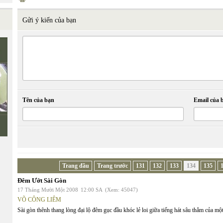
Gửi ý kiến của bạn
Tên của bạn
Email của 
Trang đầu
Trang trước
131
132
133
134
135
Đêm Ướt Sài Gòn
17 Tháng Mười Một 2008
12:00 SA
(Xem: 45047)
VÕ CÔNG LIÊM
Sài gòn thênh thang lòng đại lộ đêm gục đầu khóc lẻ loi giữa tiếng hát sâu thẳm của một