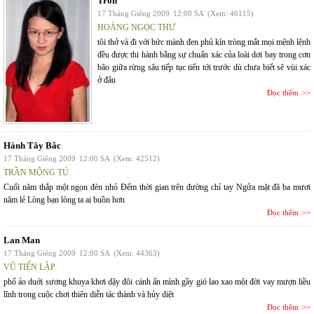
Trốn
17 Tháng Giêng 2009
12:00 SA
(Xem: 46115)
HOÀNG NGỌC THƯ
tôi thở và đi với bức mành đen phủ kín tròng mắt mọi mệnh lệnh
đều được thi hành bằng sự chuẩn xác của loài dơi bay trong cơn
bão giữa rừng sâu tiếp tục tiến tới trước dù chưa biết sẽ vùi xác
ở đâu
Đọc thêm
Hành Tây Bắc
17 Tháng Giêng 2009
12:00 SA
(Xem: 42512)
TRẦN MỘNG TÚ
Cuối năm thắp một ngọn đèn nhỏ Đếm thời gian trên đường chỉ tay Ngửa mặt đã ba mươi
năm lẻ Lòng bạn lòng ta ai buồn hơn
Đọc thêm
Lan Man
17 Tháng Giêng 2009
12:00 SA
(Xem: 44363)
VŨ TIẾN LẬP
phố ảo duới sương khuya khơi dậy đôi cánh ẩn mình gầy gió lao xao một đời vay mượn liều
lĩnh trong cuộc chơi thiên diễn tác thành và hủy diệt
Đọc thêm