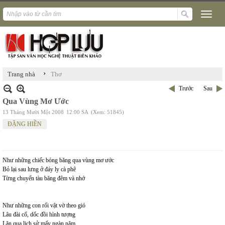
›
Trang nhà
Thơ
Trước
Sau
Qua Vùng Mơ Ước
13 Tháng Mười Một 2008
12:00 SA
(Xem: 51845)
ĐẶNG HIỀN
Như những chiếc bóng băng qua vùng mơ ước
Bỏ lại sau lưng ở đáy ly cà phê
Từng chuyến tàu băng đêm và nhớ
Như những con rối vật vờ theo gió
Lâu đài cổ, dốc đồi hình tượng
Lăn qua lịch sử mấy ngàn năm