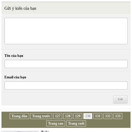
Gửi ý kiến của bạn
Tên của bạn
Email của bạn
Trang đầu
Trang trước
127
128
129
130
131
132
133
Trang sau
Trang cuối