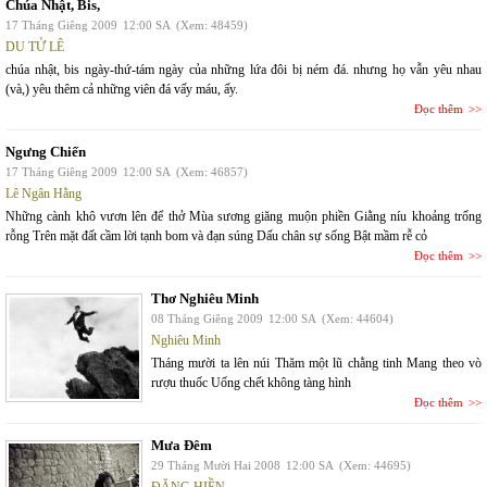
Chúa Nhật, Bis,
17 Tháng Giêng 2009
12:00 SA
(Xem: 48459)
DU TỬ LÊ
chúa nhật, bis ngày-thứ-tám ngày của những lứa đôi bị ném đá. nhưng họ vẫn yêu nhau
(và,) yêu thêm cả những viên đá vấy máu, ấy.
Đọc thêm
Ngưng Chiến
17 Tháng Giêng 2009
12:00 SA
(Xem: 46857)
Lê Ngân Hằng
Những cành khô vươn lên để thở Mùa sương giăng muộn phiền Giằng níu khoảng trống
rỗng Trên mặt đất cầm lời tạnh bom và đạn súng Dấu chân sự sống Bật mầm rễ cỏ
Đọc thêm
Thơ Nghiêu Minh
08 Tháng Giêng 2009
12:00 SA
(Xem: 44604)
Nghiêu Minh
Tháng mười ta lên núi Thăm một lũ chằng tinh Mang theo vò
rượu thuốc Uống chết không tàng hình
Đọc thêm
Mưa Đêm
29 Tháng Mười Hai 2008
12:00 SA
(Xem: 44695)