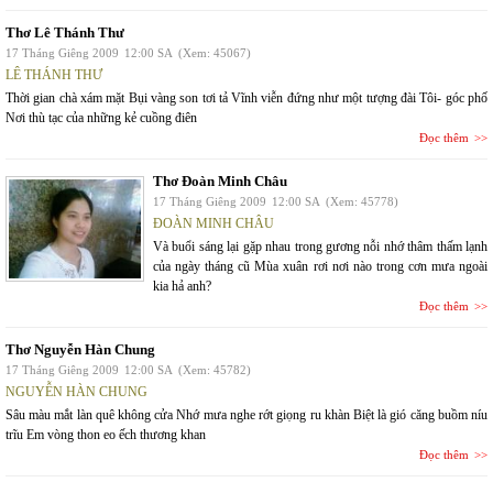
Thơ Lê Thánh Thư
17 Tháng Giêng 2009
12:00 SA
(Xem: 45067)
LÊ THÁNH THƯ
Thời gian chà xám mặt Bụi vàng son tơi tả Vĩnh viễn đứng như một tượng đài Tôi- góc phố
Nơi thù tạc của những kẻ cuồng điên
Đọc thêm
Thơ Đoàn Minh Châu
17 Tháng Giêng 2009
12:00 SA
(Xem: 45778)
ĐOÀN MINH CHÂU
Và buổi sáng lại gặp nhau trong gương nỗi nhớ thâm thấm lạnh
của ngày tháng cũ Mùa xuân rơi nơi nào trong cơn mưa ngoài
kia hả anh?
Đọc thêm
Thơ Nguyễn Hàn Chung
17 Tháng Giêng 2009
12:00 SA
(Xem: 45782)
NGUYỄN HÀN CHUNG
Sâu màu mắt làn quê không cửa Nhớ mưa nghe rớt giọng ru khàn Biệt là gió căng buồm níu
trĩu Em vòng thon eo ếch thương khan
Đọc thêm