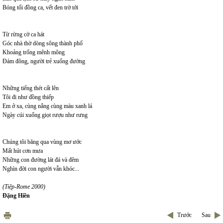
Bóng tối đồng ca, vết đen trờ tới
Từ rừng cờ ca hát
Góc nhà thờ dòng sông thành phố
Khoảng trống mênh mông
Đám đông, người trẻ xuống đường
Những tiếng thét cất lên
Tôi đi như đồng thiếp
Em ở xa, cùng nắng cùng màu xanh lá
Ngày cúi xuống giọt rượu như rưng
Chúng tôi băng qua vùng mơ ước
Mất hút cơn mưa
Những con đường lát đá và đêm
Nghìn đời con người vẫn khóc...
(Tiệp-Rome 2000)
Đặng Hiền
Trước
Sau