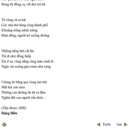
Bóng tối đồng ca, vết đen trờ tới
Từ rừng cờ ca hát
Góc nhà thờ dòng sông thành phố
Khoảng trống mênh mông
Đám đông, người trẻ xuống đường
Những tiếng thét cất lên
Tôi đi như đồng thiếp
Em ở xa, cùng nắng cùng màu xanh lá
Ngày cúi xuống giọt rượu như rưng
Chúng tôi băng qua vùng mơ ước
Mất hút cơn mưa
Những con đường lát đá và đêm
Nghìn đời con người vẫn khóc...
(Tiệp-Rome 2000)
Đặng Hiền
Trước
Sau