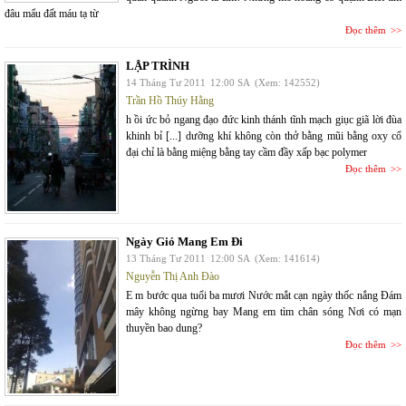
đâu mẩu đất máu tạ từ
Đọc thêm
LẬP TRÌNH
14 Tháng Tư 2011
12:00 SA
(Xem: 142552)
Trần Hồ Thúy Hằng
h ồi ức bỏ ngang đạo đức kinh thánh tĩnh mạch giục giã lời đùa
khinh bỉ [...] dưỡng khí không còn thở bằng mũi bằng oxy cổ
đại chỉ là bằng miệng bằng tay cầm đầy xấp bạc polymer
Đọc thêm
Ngày Gió Mang Em Đi
13 Tháng Tư 2011
12:00 SA
(Xem: 141614)
Nguyễn Thị Anh Đào
E m bước qua tuổi ba mươi Nước mắt cạn ngày thốc nắng Đám
mây không ngừng bay Mang em tìm chân sóng Nơi có mạn
thuyền bao dung?
Đọc thêm