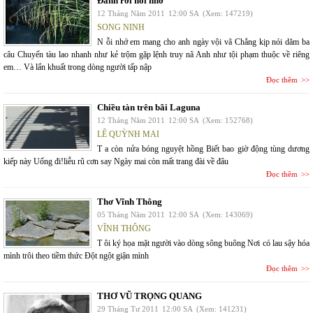
Đánh rơi nỗi nhớ
12 Tháng Năm 2011
12:00 SA
(Xem: 147219)
SONG NINH
N ỗi nhớ em mang cho anh ngày vội vã Chẳng kịp nói dăm ba
câu Chuyến tàu lao nhanh như kẻ trộm gặp lệnh truy nã Anh như tội phạm thuộc về riêng
em… Và lẩn khuất trong dòng người tấp nập
Đọc thêm
Chiều tàn trên bãi Laguna
12 Tháng Năm 2011
12:00 SA
(Xem: 152768)
LÊ QUỲNH MAI
T a còn nửa bóng nguyệt hồng Biết bao giờ động tùng dương
kiếp này Uống đi!liễu rũ cơn say Ngày mai còn mất trang đài về đâu
Đọc thêm
Thơ Vĩnh Thông
05 Tháng Năm 2011
12:00 SA
(Xem: 143069)
VĨNH THÔNG
T ôi ký họa mặt người vào dòng sông buông Nơi có lau sậy hóa
mình trôi theo tiềm thức Đột ngột giận mình
Đọc thêm
THƠ VŨ TRỌNG QUANG
29 Tháng Tư 2011
12:00 SA
(Xem: 141231)