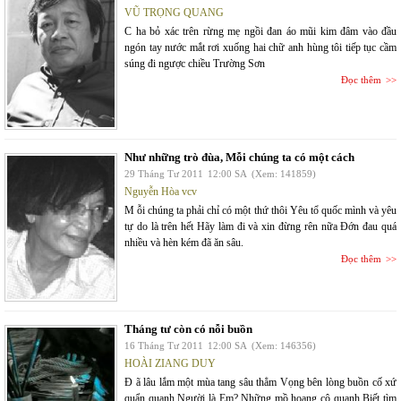
VŨ TRỌNG QUANG
C ha bỏ xác trên rừng mẹ ngồi đan áo mũi kim đâm vào đầu
ngón tay nước mắt rơi xuống hai chữ anh hùng tôi tiếp tục cầm
súng đi ngược chiều Trường Sơn
Đọc thêm
Như những trò đùa, Mỗi chúng ta có một cách
29 Tháng Tư 2011
12:00 SA
(Xem: 141859)
Nguyễn Hòa vcv
M ỗi chúng ta phải chỉ có một thứ thôi Yêu tổ quốc mình và yêu
tự do là trên hết Hãy làm đi và xin đừng rên nữa Đớn đau quá
nhiều và hèn kém đã ăn sâu.
Đọc thêm
Tháng tư còn có nỗi buồn
16 Tháng Tư 2011
12:00 SA
(Xem: 146356)
HOÀI ZIANG DUY
Đ ã lâu lắm một mùa tang sâu thẳm Vọng bên lòng buồn cố xứ
quẩn quanh Người là Em? Những mồ hoang cô quạnh Biết tìm