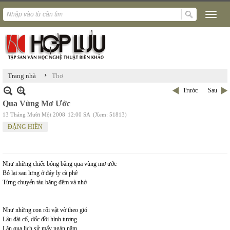
›
Trang nhà
Thơ
Trước
Sau
Qua Vùng Mơ Ước
13 Tháng Mười Một 2008
12:00 SA
(Xem: 51813)
ĐẶNG HIỀN
Như những chiếc bóng băng qua vùng mơ ước
Bỏ lại sau lưng ở đáy ly cà phê
Từng chuyến tàu băng đêm và nhớ
Như những con rối vật vờ theo gió
Lâu đài cổ, dốc đồi hình tượng
Lăn qua lịch sử mấy ngàn năm