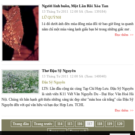
Người lính buồn, Một Lần Rồi Xóa Tan
13 Tháng Tư 2011
12:00 SA
(Xem: 139184)
LỮ QUỲNH
l á đỏ dưới ánh đèn mùa đông mùa đổi từ bao giờ lòng ta quanh
năm chỉ một mùa vàng lạnh giấu bạn bè trong những giấc mơ .
Đọc thêm
Thơ Đậu Sỹ Nguyên
13 Tháng Tư 2011
12:00 SA
(Xem: 140040)
Đậu Sỹ Nguyên
LTS: Lần đầu cộng tác cùng Tạp Chí Hợp Lưu. Đậu Sỹ Nguyên
là sinh viên K11 Viết Văn Nguyễn Du - Đại Học Văn Hoá Hà
Nội. Chúng tôi hân hạnh gới thiệu những sáng tác đẹp như "màu hoa cải trắng" của Đậu Sỹ
Nguyên đến với quí văn hữu và bạn đọc Hợp Lưu. TCHL
Đọc thêm
Trang đầu
Trang trước
114
115
116
117
118
119
120
Trang sau
Trang cuối