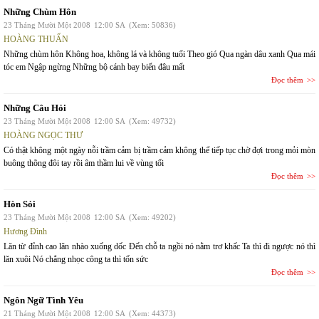
Những Chùm Hôn
23 Tháng Mười Một 2008
12:00 SA
(Xem: 50836)
HOÀNG THUẤN
Những chùm hôn Không hoa, không lá và không tuổi Theo gió Qua ngàn dâu xanh Qua mái
tóc em Ngập ngừng Những bộ cánh bay biến đâu mất
Đọc thêm
Những Câu Hỏi
23 Tháng Mười Một 2008
12:00 SA
(Xem: 49732)
HOÀNG NGỌC THƯ
Có thật không một ngày nỗi trầm cảm bị trầm cảm không thể tiếp tục chờ đợi trong mỏi mòn
buông thõng đôi tay rồi âm thầm lui về vùng tối
Đọc thêm
Hòn Sỏi
23 Tháng Mười Một 2008
12:00 SA
(Xem: 49202)
Hương Đình
Lăn từ đỉnh cao lăn nhào xuống dốc Đến chỗ ta ngồi nó nằm trơ khấc Ta thì đi ngược nó thì
lăn xuôi Nó chẳng nhọc công ta thì tốn sức
Đọc thêm
Ngôn Ngữ Tình Yêu
21 Tháng Mười Một 2008
12:00 SA
(Xem: 44373)