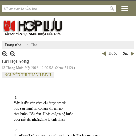
›
Trang nhà
Thơ
Trước
Sau
Lời Bọt Sóng
13 Tháng Mười Một 2008
12:00 SA
(Xem: 54126)
NGUYỄN THỊ THANH BÌNH
-1-
Vậy là đâu còn cách chi được tìm về,
núp sau hàng mi có lắm khi ấm áp
sẫm buồn. Rối rắm. Hoặc chỉ giả bộ buồn
đuôi mắt dài những mê lộ tình nhân
-2-
khi giữa tôi và anh và màu trời xanh. Xanh đến hoang mang