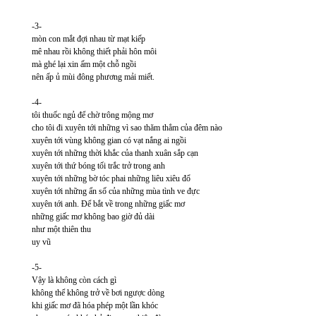
-3-
mòn con mắt đợi nhau từ mạt kiếp
mê nhau rồi không thiết phải hôn môi
mà ghé lại xin ấm một chỗ ngồi
nên ấp ủ mùi đông phương mải miết.
-4-
tôi thuốc ngủ để chờ trông mộng mơ
cho tôi đi xuyên tới những vì sao thăm thẳm của đêm nào
xuyên tới vùng không gian có vạt nắng ai ngồi
xuyên tới những thời khắc của thanh xuân sắp cạn
xuyên tới thứ bóng tối trắc trở trong anh
xuyên tới những bờ tóc phai những liêu xiêu đổ
xuyên tới những ẩn số của những mùa tình ve đực
xuyên tới anh. Để bắt về trong những giấc mơ
những giấc mơ không bao giờ đủ dài
như một thiên thu
uy vũ
-5-
Vậy là không còn cách gì
không thể không trở về bơi ngược dòng
khi giấc mơ đã hóa phép một lần khóc