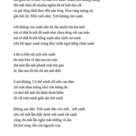
đôi mắt nhìn đã nhuốm nghìn lời từ biệt dao cắt
có gió lộng đuổi theo đến nản lòng. Hoa vàng mộng mị
gần hết rồi. Một cuối năm. Trời không còn xanh
trời không còn xanh nên tôi rầu muốn tím hai môi
mà có thật là trời đã xanh như chưa từng vắt cạn máu
mà có thật là trời bỗng xanh như chiếc nơ xanh
trên bờ ngực xanh trong khu vườn ngọt tiếng chim xanh
à thì ra hồn rút ruột nên xanh
tôi một bữa về làm ma rút ruột
đợi một lần anh phanh ruột tim gan
ôi, làm ma rồi tôi chỉ ám anh thôi
ồ mà không. Có thể mình chỉ nên can đảm
rút ruột nhau tuồng như cơn mộng du
và như thế anh rồi đành thoát hiểm
tôi cất ruột mình giấu tận trời xanh
không sao đâu. Trời xanh đâu còn mãi... trời xanh
nên chỉ một lần thấy được trời xanh rất xanh
cũng chỉ một lần nghe mãi những vô âm
lời bọt sóng vẫn còn nguyên vẹn