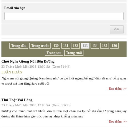
Email của bạn
Trang đầu
Trang trước
130
131
132
133
134
135
136
Trang sau
Trang cuối
Chợt Nghe Giọng Nói Bên Đường
23 Tháng Mười Một 2008
12:00 SA
(Xem: 51446)
LUÂN HOÁN
Nghe em nói giọng Quảng Nam lòng như có gió thổi ngang bất ngờ đậm đà như tiếng quay
tơ mượt mà như tiếng ầu ơ cuối trời
Đọc thêm
Thú Thật Với Lòng
23 Tháng Mười Một 2008
12:00 SA
(Xem: 50638)
thương cho mình một đời khốn khó đi trên một chân mà lội hết địa cầu từ đông sang tây
đường dài thăm thẳm gậy trúc trên tay khập khiễng múa may
Đọc thêm