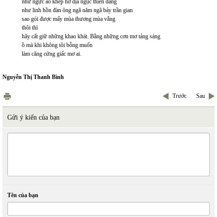
như ngực áo khép hở địa ngục thiên đàng
như linh hồn đàn ông ngã năm ngã bảy trần gian
sao gói được mấy mùa thương mùa vắng
thôi thì
hãy cất giữ những khao khát. Bằng những cơn mơ tảng sáng
ồ mà khi không tôi bỗng muốn
làm căng cứng giấc mơ ai.
Nguyễn Thị Thanh Bình
Trước
Sau
Gửi ý kiến của bạn
Tên của bạn