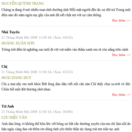
NGUYỄN QUỲNH TRANG
Chúng ta đang ở nơi nhiều toan tính thường tình Mỗi mặt người đều ẩn sự dối trá Trong một
đêm nào đó năm ngón tay gầy của anh đã siết chặt em với sự cảm thông
Đọc thêm
Nhã Tuyến
21 Tháng Mười Một 2008
12:00 SA
(Xem: 44542)
HOÀNG XUÂN SƠN
Trông trời đếm lá nghiêng sao tuổi đi vời vợi miền vào thẳm xanh em ơi còn nắng trên cành
Đọc thêm
Chị
21 Tháng Mười Một 2008
12:00 SA
(Xem: 45555)
HOÀI ZIANG DUY
Chị ạ mai nầy em mới khóc Bởi lòng đau đâu viết nổi câu nào Chỉ thấy chia xa trời cô độc
Chôn hết một đời thương nhớ nhau
Đọc thêm
Từ Anh
21 Tháng Mười Một 2008
12:00 SA
(Xem: 50506)
LƯU DIỆU VÂN
Anh đau lòng vì không thể hôn lên vết bỏng sự bất cẩn thường xuyên của em chỉ làm nỗi ân
hận ngày càng đau rát thêm em dùng tình yêu thiên thần tác dụng trái tim trần tục anh