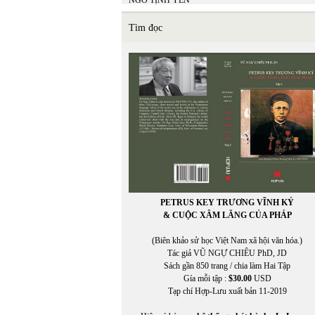
NGÔ TỊNH YÊN
NGỌC HOÀI PHƯƠNG
Ngu Yên
Tìm đọc
NGƯỜI VIỆT
NGƯỜI VIỆT ONLINE
NGUYỄN ĐÔNG GIANG
NGUYỄN THẠCH GIANG
Nguyễn Anh Thế
NGUYỄN BÍNH
NGUYỄN BÌNH PHƯƠNG
NGUYỄN CHÍ TRUNG
Nguyễn Công Khanh
Nguyễn Cung Thông
NGUYỄN DẠ QUỲNH
Nguyễn Đăng Khánh
NGUYỄN ĐĂNG KHOA
PETRUS KEY TRƯƠNG VĨNH KÝ
NGUYỄN ĐĂNG KHƯƠNG
& CUỘC XÂM LĂNG CỦA PHÁP
NGUYỄN ĐẠT
Nguyễn Đình Bổn
(Biên khảo sử học Việt Nam xã hội văn hóa.)
NGUYỄN ĐÔNG GIANG
Tác giả VŨ NGỰ CHIÊU PhD, JD
NGUYÊN DU
Sách gần 850 trang / chia làm Hai Tập
NGUYỄN ĐỨC BẠN
Gía mỗi tập :
$30.00
USD
NGUYỄN ĐỨC BẠN
Tạp chí Hợp-Lưu xuất bản 11-2019
NGUYỄN ĐỨC HẠNH
Nguyễn Đức Quang