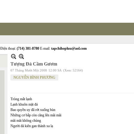
Điện thoại:
(714) 381-8780
E-mail:
tapchihopluu@aol.com
Tượng Đá Cầm Gươm
07 Tháng Mười Một 2008
12:00 SA
(Xem: 52164)
NGUYỄN BÌNH PHƯƠNG
Tròng mắt lạnh
Lạnh khuôn mặt đá
Bao quyền uy đã rớt xuống bùn
Những cơ bắp còn căng lên mãi mãi
mãi mãi không chùng
Người đá kiên gan thành xa lạ