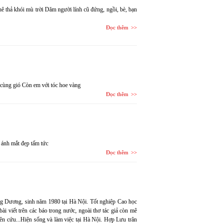
 thả khói mù trời Dăm người lính cũ đứng, ngồi, bè, bạn
Đọc thêm
 cùng gió Còn em với tóc hoe vàng
Đọc thêm
 ánh mắt đẹp tấm tức
Đọc thêm
g Dương, sinh năm 1980 tại Hà Nội. Tốt nghiệp Cao học
viết trên các báo trong nước, ngoài thơ tác giả còn mê
ên cứu...Hiện sống và làm việc tại Hà Nội. Hợp Lưu trân