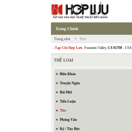
Trang Chính
›
Trang nhà
Thơ
- Tạp Chí Hợp Lưu
Fountain Valley,
CA 92708
- USA
THỂ LOẠI
Biên Khảo
Truyện Ngắn
Bài Mới
Tiểu Luận
Thơ
Phỏng Vấn
Ký / Tùy Bút