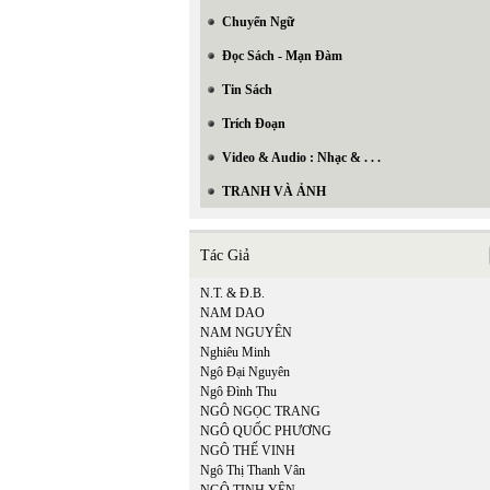
Chuyển Ngữ
Đọc Sách - Mạn Đàm
Tin Sách
Trích Đoạn
Video & Audio : Nhạc & . . .
TRANH VÀ ẢNH
Tác Giả
N.T. & Đ.B.
NAM DAO
NAM NGUYÊN
Nghiêu Minh
Ngô Đại Nguyên
Ngô Đình Thu
In Trang
NGÔ NGỌC TRANG
NGÔ QUỐC PHƯƠNG
NGÔ THẾ VINH
Ngô Thị Thanh Vân