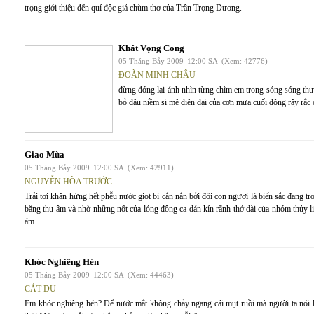
trọng giới thiệu đến quí độc giả chùm thơ của Trần Trọng Dương.
Khát Vọng Cong
05 Tháng Bảy 2009
12:00 SA
(Xem: 42776)
ĐOÀN MINH CHÂU
đừng đóng lại ánh nhìn từng chìm em trong sóng sóng th
bỏ đâu niềm si mê điên dại của cơn mưa cuối đông rây rắc 
Giao Mùa
05 Tháng Bảy 2009
12:00 SA
(Xem: 42911)
NGUYỄN HÒA TRƯỚC
Trải tơi khăn hứng hết phễu nước giọt bị cắn nắn bởi đôi con ngươi lá biến sắc đang 
băng thu âm và nhờ những nốt của lóng đông ca dán kín rãnh thở dài của nhóm thủy l
ám
Khóc Nghiêng Hén
05 Tháng Bảy 2009
12:00 SA
(Xem: 44463)
CÁT DU
Em khóc nghiêng hén? Để nước mắt không chảy ngang cái mụt ruồi mà người ta nói l