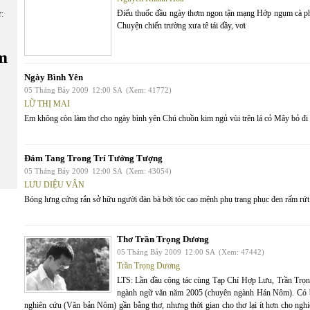
Điếu thuốc đầu ngày thơm ngon tận mạng Hớp ngụm cà phê
ữ:
Chuyện chiến trường xưa tê tái đầy, vơi
m
Ngày Bình Yên
05 Tháng Bảy 2009
12:00 SA
(Xem: 41772)
LỮ THỊ MAI
Em không còn làm thơ cho ngày bình yên Chú chuồn kim ngủ vùi trên lá cỏ Mây bỏ đi
Đám Tang Trong Trí Tưởng Tượng
05 Tháng Bảy 2009
12:00 SA
(Xem: 43054)
LƯU DIỆU VÂN
Bóng lưng cứng rắn sở hữu người đàn bà bới tóc cao mệnh phụ trang phục đen rấm rứt
Thơ Trần Trọng Dương
05 Tháng Bảy 2009
12:00 SA
(Xem: 47442)
Trần Trọng Dương
LTS: Lần đầu cộng tác cùng Tạp Chí Hợp Lưu, Trần Trọn
ngành ngữ văn năm 2005 (chuyên ngành Hán Nôm). Có bài 
nghiên cứu (Văn bản Nôm) gần bằng thơ, nhưng thời gian cho thơ lại ít hơn cho nghi