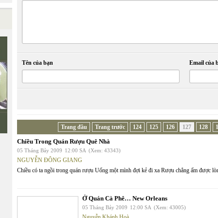
Tên của bạn
Email của 
Trang đầu
Trang trước
124
125
126
127
128
Chiều Trong Quán Rượu Quê Nhà
05 Tháng Bảy 2009
12:00 SA
(Xem: 43343)
NGUYỄN ĐÔNG GIANG
Chiều có ta ngồi trong quán rượu Uống một mình đợi kẻ đi xa Rượu chẳng ấm được lòng
Ở Quán Cà Phê… New Orleans
05 Tháng Bảy 2009
12:00 SA
(Xem: 43005)
Nguyễn Khánh Hoà