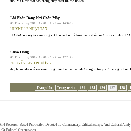
thôi Mà nước mắt nào chẳng chảy ra từ những nỗi đau
Lời Phản Động Nơi Chân Mây
05 Tháng Bảy 2009
12:00 SA
(Xem: 44349)
HUỲNH LÊ NHẬT TẤN
Hơi thở anh suy tư cấm từng vật lạ ném lên Trễ bước mây chiều mưa xám vũ khúc lượn
Chào Hàng
05 Tháng Bảy 2009
12:00 SA
(Xem: 42752)
NGUYỄN BÌNH PHƯƠNG
đây là lụa nhề nhễ mê man trong thân thể mê man những ngón trắng với xuống nghìn c
Trang đầu
Trang trước
124
125
126
127
128
 And Research-Based Publication Devoted To Commentary, Critical Essays, And Cultural Analy
, Or Political Organization.