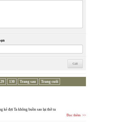
bạn
129
130
Trang sau
Trang cuối
 kẻ đợi Ta không buồn sao lại thở ra
Đọc thêm