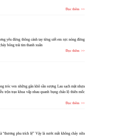
Đọc thêm
ương yêu đừng thõng cánh tay từng siết em rực nóng đừng
cháy bỏng trái tim thanh xuân
Đọc thêm
trong tróc ven những gân khô sần sượng Lau sạch mặt nhựa
iễu trộn trạo khua vấp nhau quanh bụng chảo lộ thiên mốc
Đọc thêm
à “thương phu trích lệ” Vậy là nước mắt không chảy nữa