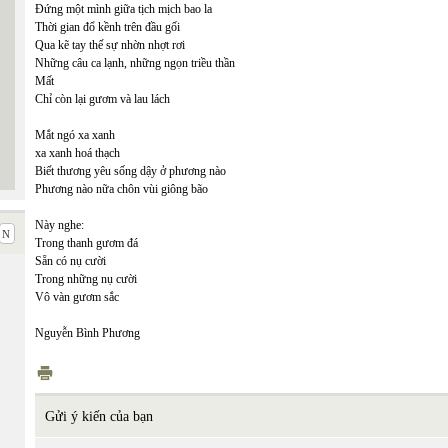
Đứng một mình giữa tịch mịch bao la
Thời gian đổ kềnh trên đầu gối
Qua kẽ tay thế sự nhờn nhợt rơi
Những câu ca lạnh, những ngọn triều thần
Mất
Chỉ còn lại gươm và lau lách
Mắt ngó xa xanh
xa xanh hoá thạch
Biết thương yêu sống dậy ở phương nào
Phương nào nữa chôn vùi giông bão
Này nghe:
Trong thanh gươm đá
Sẵn có nụ cười
Trong những nụ cười
Vô vàn gươm sắc
Nguyễn Bình Phương
Gửi ý kiến của bạn