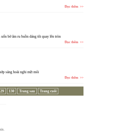
Đọc thêm
 uốn bờ âm ru buồn dáng tôi quay lên tròn
Đọc thêm
hớp sáng hoài nghi mệt mỏi
Đọc thêm
129
130
Trang sau
Trang cuối
sis.