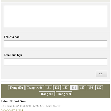
Tên của bạn
Email của bạn
Trang đầu
Trang trước
131
132
133
134
135
136
137
Trang sau
Trang cuối
Đêm Ướt Sài Gòn
17 Tháng Mười Một 2008
12:00 SA
(Xem: 45046)
VÕ CÔNG LIÊM