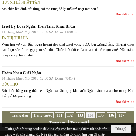
HUỲNH LÊ NHẬT TẤN
bàn chân lên đỉnh núi từng sợi tóc rụng để lại tuổi trẻ nhặt mai sau ?
Đọc thêm
Triết Lý Loài Ngựa, Trốn Tìm, Khúc Bi Ca
14 Tháng Mười Một 2008
12:00 SA
(Xem: 148086)
TẠ THỊ THU HÀ
Vòm trời vỡ vụn Bầy ngựa hoang đói khát tuyệt vọng trước bụi xương rồng Những chiếc
gai nhọn sắc tứa ra giọt giọt sữa độc Chiếc lưỡi đói cỏ làm sao có thể chạm vào? Màu trắng
quay cuồng họng khát.
Đọc thêm
Thăm Nhau Cuối Ngàn
14 Tháng Mười Một 2008
12:00 SA
(Xem: 48414)
ĐỨC PHỔ
Đốt đuốc băng rừng thăm em Ngàn xa sầu dựng khe suối Ngậm tăm qua ải nhớ mong Khó
thể ngỏ lời yêu vụng...
Đọc thêm
Trang đầu
Trang trước
131
132
133
134
135
136
137
Trang sau
Trang cuối
Chúng tôi sử dụng cookie để cung cấp cho bạn trải nghiệm tốt nhất trên
Đồng ý
trang web của chúng tôi. Nếu tiếp tục, chúng tôi cho rằng bạn đã chấp