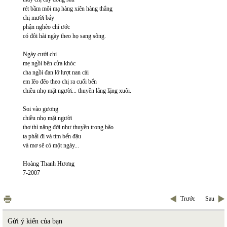
rét bầm môi mạ hàng xiên hàng thẳng
chị mười bảy
phận nghèo chỉ ước
có đôi hài ngày theo họ sang sông.
Ngày cưới chị
mẹ ngồi bên cửa khóc
cha ngồi đan lỡ lượt nan cài
em lẽo đẽo theo chị ra cuối bến
chiều nhọ mặt người... thuyền lẳng lặng xuôi.
Soi vào gương
chiều nhọ mặt người
thơ thì nặng đời như thuyền trong bão
ta phải đi và tìm bến đậu
và mơ sẽ có một ngày...
Hoàng Thanh Hương
7-2007
Trước
Sau
Gửi ý kiến của bạn