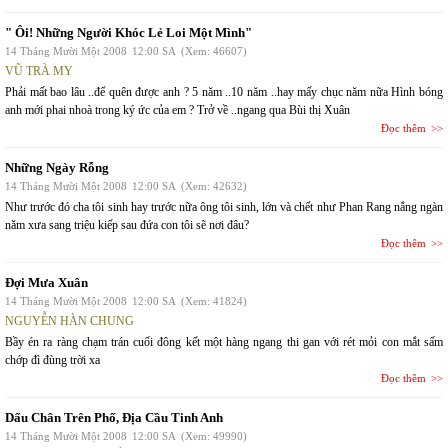
" Ôi! Những Người Khóc Lẻ Loi Một Mình"
14 Tháng Mười Một 2008
12:00 SA
(Xem: 46607)
VŨ TRÀ MY
Phải mất bao lâu ..để quên được anh ? 5 năm ..10 năm ..hay mấy chục năm nữa Hình bóng
anh mới phai nhoà trong ký ức của em ? Trở về ..ngang qua Bùi thị Xuân
Đọc thêm
Những Ngày Rỗng
14 Tháng Mười Một 2008
12:00 SA
(Xem: 42632)
Như trước đó cha tôi sinh hay trước nữa ông tôi sinh, lớn và chết như Phan Rang nắng ngàn
năm xưa sang triệu kiếp sau đứa con tôi sẽ nơi đâu?
Đọc thêm
Đợi Mưa Xuân
14 Tháng Mười Một 2008
12:00 SA
(Xem: 41824)
NGUYỄN HÀN CHUNG
Bầy én ra ràng chạm trán cuối đông kết một hàng ngang thi gan với rét mỏi con mắt sấm
chớp đì đùng trời xa
Đọc thêm
Dấu Chân Trên Phố, Địa Cầu Tinh Anh
14 Tháng Mười Một 2008
12:00 SA
(Xem: 49990)