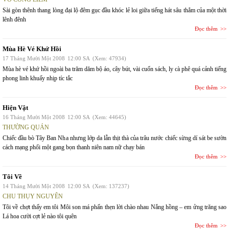
Sài gòn thênh thang lòng đại lộ đêm gục đầu khóc lẻ loi giữa tiếng hát sâu thẳm của một thời
lênh đênh
Đọc thêm
Mùa Hè Vé Khứ Hồi
17 Tháng Mười Một 2008
12:00 SA
(Xem: 47934)
Mùa hè vé khứ hồi ngoài ba trăm dăm bộ áo, cây bút, vài cuốn sách, ly cà phê quá cảnh tiếng
phong linh khuấy nhịp tíc tắc
Đọc thêm
Hiện Vật
16 Tháng Mười Một 2008
12:00 SA
(Xem: 44645)
THƯỜNG QUÁN
Chiếc đầu bò Tây Ban Nha nhưng lớp da lẫn thịt thà của trâu nước chiếc sừng dí sát be sườn
cách mạng phổi một gang bọn thanh niên nam nữ chạy bán
Đọc thêm
Tôi Về
14 Tháng Mười Một 2008
12:00 SA
(Xem: 137237)
CHU THỤY NGUYÊN
Tôi về chợt thấy em tôi Môi son má phấn thẹn lời chào nhau Nắng hồng – em ửng trăng sao
Lá hoa cười cợt lẻ nào tôi quên
Đọc thêm