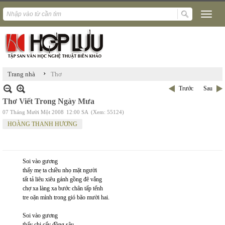
›
Trang nhà
Thơ
Trước
Sau
Thơ Viết Trong Ngày Mưa
07 Tháng Mười Một 2008
12:00 SA
(Xem: 55124)
HOÀNG THANH HƯƠNG
Soi vào gương
thấy mẹ ta chiều nhọ mặt người
tất tả liêu xiêu gánh gồng đê vắng
chợ xa làng xa bước chân tấp tểnh
tre oặn mình trong gió bão mười hai.
Soi vào gương
thấy chị cấy đồng sâu